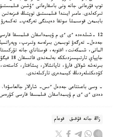
بابىمەن قوسىمشا سوتقا دەيىنگى تەرگەپ- تەكسەرۋ 
12 -شىلدەدە ءى ءى م ۇيىمداسقان قىلمىسقا قارسى
جەدەل- تەرگەۋ توبىمەن بىرلەسە وتىرىپ، وپەراتسيا
الماتى، شىمكەنت، اقتوبە، قوستاناي جانە تۇركىستان 
بىرنەشە شولاق قارۋ، تاپانشالار، پىشاقتار، كاستەت
كۇدىكتىلەردىڭ كيىمدەرى تاركىلەندى.
- وسى باعىتتاعى جەدەل ءىس- شارالار جالعاسۋدا. وز
دەدى ءى ءى م ۇيىمداسقان قىلمىسقا قارسى كۇرەس دە
زاڭ جانە قۇقىق
قوعام