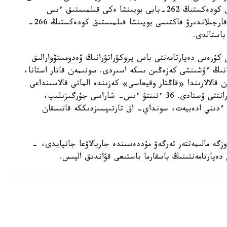
توپ قۇرعانى جانە ونى باسقارعانى ءۇشىن قىلمىستىق كودەكستىڭ 262-بابى بويىنشا ەكى قىلمىستىق ءىس
تىركەلدى. مامىر ايىندا قىلمىستىق توپتىڭ قىزمەتىن قارجىلاندىرۋ فاكتىسى بويىنشا قىلمىستىق كودەكستىڭ 266-
باستالدى.
 كۇرەس دەپارتامەنتى باس پروكۋراتۋرانىڭ ۆەدومستۆوارالىق
نىڭ ءۇشىنشى كەزەڭىن ىسكە اسىردى. سونىمەن قاتار استانا،
قالالارىندا «قاڭتار وقيعاسى» كەزىندە الماتى قالاسىنداعى
جاپپاي تارتىپسىزدىككە بەلسەندى قاتىسقان 18 فيگۋرانتتى ۇستادى. 36 ءتىنتۋ ءىس- شاراسى جۇرگىزىلىپ،
، ءدىني ادەبيەت، سونداي- اق تارتىپسىزدىككە قاتىسقان
گە مالىمەتتەر تەرگەۋ مۇددەسىندە جاريالاۋعا جاتپايدى، -
پارتامەنتىنىڭ باسقارما باستىعى قۋاندىق الپىس.