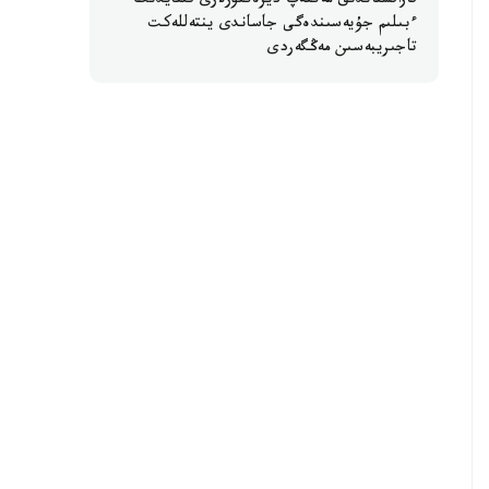
قازاقستاندىق مەكتەپ ديرەكتورلارى قىتايدىڭ
ءبىلىم جۇيەسىندەگى جاساندى ينتەللەكت
تاجىريبەسىن مەڭگەردى