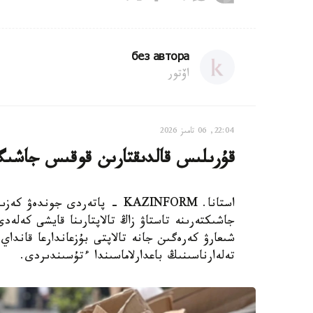
без автора
اۆتور
22:04, 06 تامىز 2026
قۇرىلىس قالدىقتارىن قوقىس جاشىگىنە
استانا. KAZINFORM - پاتەردى ج
جاشىكتەرىنە تاستاۋ زاڭ تالاپتارىنا قايشى كەلەدى
تەلەارناسىنىڭ باعدارلاماسىندا ءتۇسىندىردى.