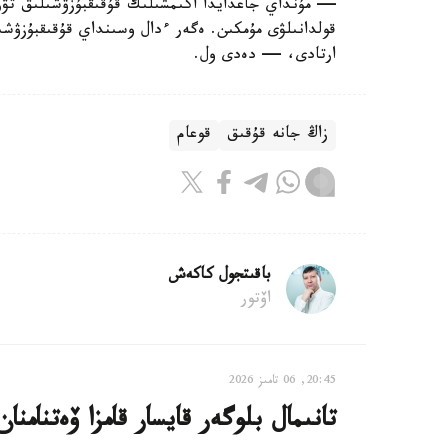
قولدانىلۋى مۇمكىن. ەگەر ءدال وسىنداي قۇقىقبۇزۋشى
ارتادى، — دەدى ول.
زاڭ جانە قۇقىق
قوعام
باقىتجول كاكەش
اۆتور
20:45, 06 تامىز 2026
تانىمال بلوگەر قايسار قامزا ۆەتنامنا