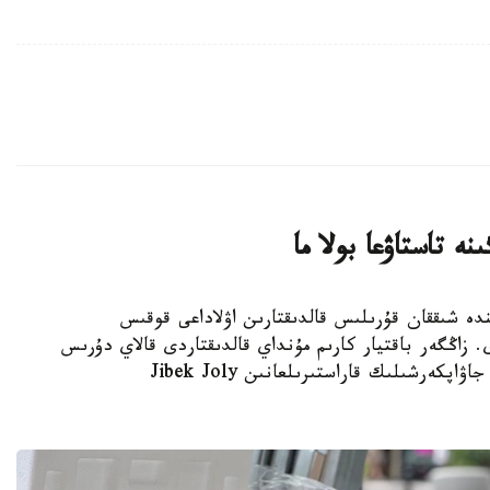
 تاستاۋعا بولا ما
وندەۋ كەزىندە شىققان قۇرىلىس قالدىقتارىن اۋلاداعى قوقىس
. زاڭگەر باقتيار كارىم مۇنداي قالدىقتاردى قالاي دۇرىس
شىعارۋ كەرەگىن جانە تالاپتى بۇزعاندارعا قانداي جاۋاپكەرشىلىك قاراستىرىلعانىن Jibek Joly