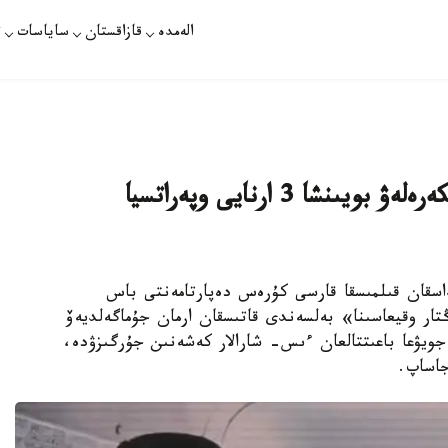
الەمدە
قازاقستان
ساياسات
ت
ءى ءى م «ديكي ارمان» توبىن اشكەرەلەۋ بويىنشا 3 ارنايى وپەراتسيا
اسقان قىلمىسقا قارسى كۇرەس دەپارتامەنتى باس
ار وقيعاسىنا» بەلسەندى قاتىسقان ارمان جۇماگەلديەۆ
جويۋعا باعىتتالعان ءىس- شارالار كەشەنىن جۇرگىزۋدە،