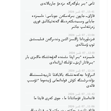
14:09, 07 تامىز 2026
تاعى ءبىر بلوگەرگە ىزدەۋ جاريالاندى
13:41, 07 تامىز 2026
قازاق-جاپون بىرلەسكەن جوباسى: ەلىمىزدە
جابايى وسىمدىكتەردىڭ گەنەتيكالىق قورى
زەرتتەلىپ جاتىر
13:06, 07 تامىز 2026
قىزىلوردادا زاڭسىز التىن وندىرگەن قىلمىستىق
توپ ۇستالدى
12:55, 07 تامىز 2026
ەلىمىزدە ءبىر اپتا ىشىندە الەۋمەتتىك ماڭىزى بار
ءبىرقاتار ازىق-تۇلىك ارزاندادى
12:24, 07 تامىز 2026
اتىراۋدا جەكەمەنشىك بالاباقشا تاربيەشىسىنىڭ
بۇلدىرشىنگە كۇش قولدانعانى ۆيدەوعا ءتۇسىپ
قالدى
11:42, 07 تامىز 2026
قانداستار قۇجاتتانا ما، جوق كەرى قايتا ما
11:06, 07 تامىز 2026