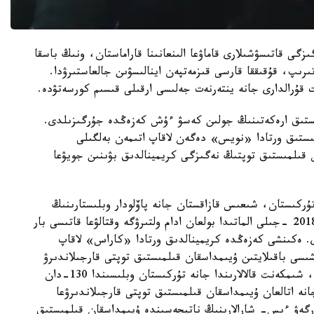
ى قاتىسۋشىلارى قاماۋعا الىنعانىنا قاراماستان، ونىڭ باسقا
ىرىپ، قۇقىققا قارسى قىزمەتپەن اينالىسۋىن جالعاستىرۋدا.
ات قۇرالدارى جانە ينتەرنەت جەلىسى ارقىلى قىسىم كورسەتۋدە.
ىستىق ارەكەتىنىڭ جولىن كەسۋ ءۇش كەزەڭدە جۇرگىزىلدى.
ىستىق ورتادا «نويس» دەگەن لاقاپ اتىمەن بەلگىلى
قىلمىستىق توپتىڭ نەگىزگى كريمينالدىق بۋىنىن جويۋعا
ماتى، تۇركىستان، شىعىس قازاقستان جانە پاۆلودار وبلىستارىنىڭ
اۋماعىندا اۋىر قىلمىستاردى جاساۋعا، ونىڭ ىشىندە 2018 -جىلى الماتىدا بولعان ادام ولتىرۋگە وقتالۋعا قاتىسى بار
پتىڭ 12 مۇشەسى ۇستالدى. ەكىنشى كەزەڭدە كريمينالدىق ورتادا «كاراس» لاقاپ
سى باقىلايتىن ۇيىمداسقان قىلمىستىق توپتى قارجىلاندىرۋ
ارناسى جويىلدى. 25-26 -ءساۋىر ارالىعىندا الماتى، شىمكەنت قالالارىندا جانە تۇركىستان وبلىسىندا 130-دان
نە اتالعان ۇيىمداسقان قىلمىستىق توپتى قارجىلاندىرۋعا
دەل- تەرگەۋ ءىس- شارالارىنىڭ ناتيجەسىندە ۇيىمداسقان قىلمىستىق