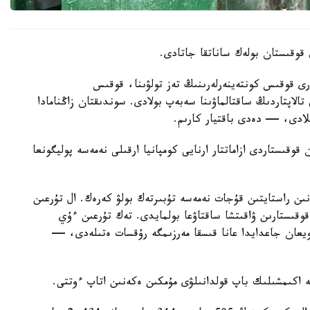
 قوقىستان بولەك ساناتقا جاتادى.
 قوقىس كونتەينەرلەرىنىڭ تەز تولۋىنا، قوقىس
تالاپتاردىڭ ساقتالماۋىنا سەبەپ بولادى. سوندىقتان زاڭنامادا
لادى، — دەدى باقتيار كارىم.
قىستاردى ازاماتتار ارنايى كومپانيا ارقىلى نەمەسە پوليگونعا
ن راستايتىن قۇجات نەمەسە تۇبىرتەك بولۋ كەرەك. ال تۇرعىن
قىستارىن ۋاقىتشا ساقتاۋعا بولمايدى. تەك تۇرعىن ءۇي
ويعان جاعدايدا عانا قىسقا مەرزىمگە رۇقسات ەتىلەدى، —
ە اكىمشىلىك باپ قولدانىلۋى مۇمكىن ەكەنىن اتاپ ءوتتى.