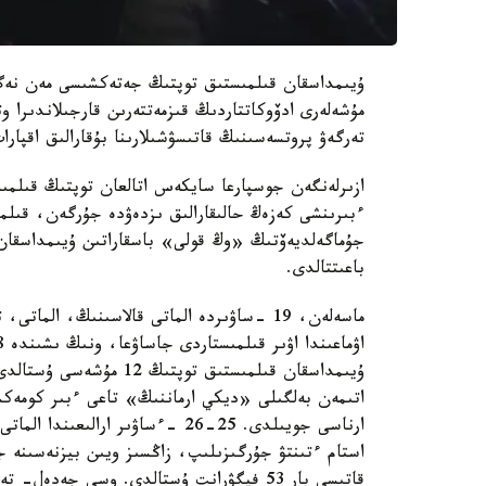
ۇيىمداسقان قىلمىستىق توپتىڭ جەتەكشىسى مەن نەگىزگ
مۇشەلەرى ادۆوكاتتاردىڭ قىزمەتتەرىن قارجىلاندىرا وت
تەرگەۋ پروتسەسىنىڭ قاتىسۋشىلارىنا بۇقارالىق اقپار
ازىرلەنگەن جوسپارعا سايكەس اتالعان توپتىڭ قىلم
ءبىرىنشى كەزەڭ حالىقارالىق ىزدەۋدە جۇرگەن، قىلم
جۇماگەلديەۆتىڭ «وڭ قولى» باسقاراتىن ۇيىمداسقان 
باعىتتالدى.
ماسەلەن، 19 -ساۋىردە الماتى قالاسىنىڭ، ال
ۇيىمداسقان قىلمىستىق تو
اتىمەن بەلگىلى «ديكي ارماننىڭ» تاعى ءبىر كومەكشى
استام ءتىنتۋ جۇرگىزىلىپ، زاڭسىز ويىن بيزنەسىنە جا
قاتىسى بار 53 فيگۋرانت ۇستالدى. وسى جە