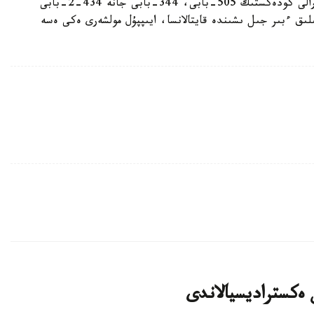
— مۇنداي جاعدايدا اكىمشىلىك قۇقىقبۇزۋشىلىق تۋرالى كودەكستىڭ 505-بابى، 344-بابى جانە 434-2-بابى
لىق ءبىر جىل ىشىندە قايتالانسا، ايىپپۇل مولشەرى ەكى ەسە
ن ەكستراديسيالاندى