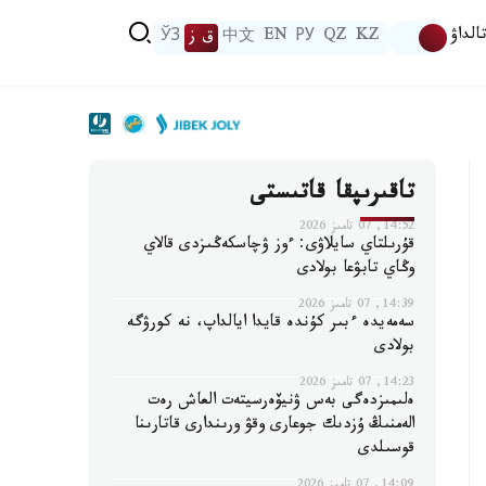
الداۋ
KZ
QZ
РУ
EN
中文
ق ز
ЎЗ
تاقىرىپقا قاتىستى
14:52, 07 تامىز 2026
قۇرىلتاي سايلاۋى: ءوز ۋچاسكەڭىزدى قالاي
وڭاي تابۋعا بولادى
14:39, 07 تامىز 2026
سەمەيدە ءبىر كۇندە قايدا ايالداپ، نە كورۋگە
بولادى
14:23, 07 تامىز 2026
ەلىمىزدەگى بەس ۋنيۆەرسيتەت العاش رەت
الەمنىڭ ۇزدىك جوعارى وقۋ ورىندارى قاتارىنا
قوسىلدى