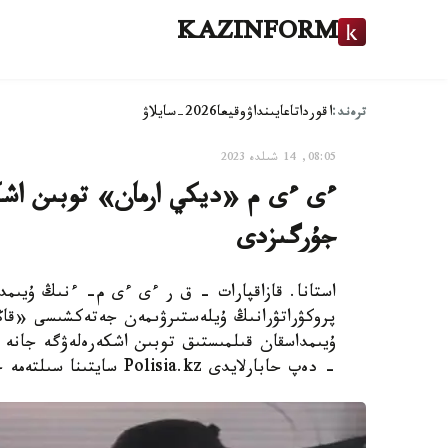
KAZINFORM
ترەند:
اقوردا
تاعايىنداۋ
وقيعا
2026-سايلاۋ
08:05, 14 شىلدە 2023
جۇرگىزدى
استانا. قازاقپارات – ق ر ءى ءى م- ءنىڭ ۇيىمد
پروكۋراتۋرانىڭ ۇيلەستىرۋىمەن جەتەكشىسى «قاڭت
ۇيىمداسقان قىلمىستىق توبىن اشكەرەلەۋگە جانە 
- دەپ حابارلايدى Polisia.kz سايتىنا سىلتەمە جاساپ.