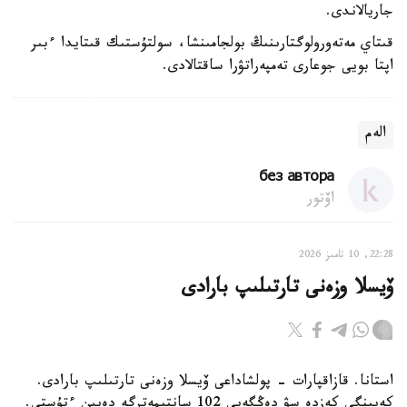
جاريالاندى.
قىتاي مەتەورولوگتارىنىڭ بولجامىنشا، سولتۇستىك قىتايدا ءبىر
اپتا بويى جوعارى تەمپەراتۋرا ساقتالادى.
الەم
без автора
اۆتور
22:28, 10 تامىز 2026
ۆيسلا وزەنى تارتىلىپ بارادى
استانا. قازاقپارات - پولشاداعى ۆيسلا وزەنى تارتىلىپ بارادى.
كەيىنگى كەزدە سۋ دەڭگەيى 102 سانتيمەترگە دەيىن ءتۇستى.