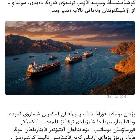
كوشباسشىنىڭ ومىرىنە قاۋىپ تونبەۋى كەرەك دەيدى. سونداي-
اق ۆاشينگتوننان وتەماقى تالاپ ەتىپ وتىر.
Фото: ЖИ
بۇدان بولەك، قۇراما شتاتتار ايماقتان اسكەرىن شىعارۋى كەرەك.
وداقتاستارىمىزعا دا شابۋىلدى توقتاتۋ قاجەت. سانكسيالار
قۇرساۋىنان بوساتىپ، بۇعاتتالعان اكتيۆتەر قايتارىلعان سوڭ
عانا، ورمۋز بۇعازى ارقىلى كەمە قاتىناسىن قالپىنا كەلتىرەمىز -