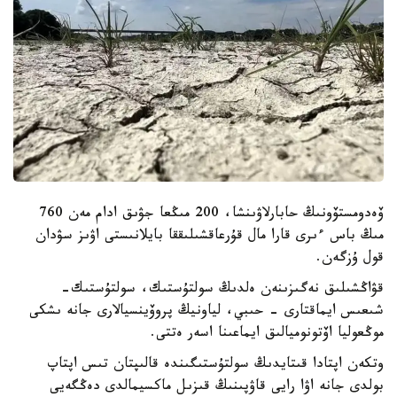
ۆەدومستۆونىڭ حابارلاۋىنشا، 200 مىڭعا جۋىق ادام مەن 760
مىڭ باس ءىرى قارا مال قۇرعاقشىلىققا بايلانىستى اۋىز سۋدان
قول ۇزگەن.
قۋاڭشىلىق نەگىزىنەن ەلدىڭ سولتۇستىك، سولتۇستىك-
شىعىس ايماقتارى - حىبي، لياونيڭ پروۆينسيالارى جانە ىشكى
موڭعوليا اۆتونوميالىق ايماعىنا اسەر ەتتى.
وتكەن اپتادا قىتايدىڭ سولتۇستىگىندە قالىپتان تىس اپتاپ
بولدى جانە اۋا رايى قاۋپىنىڭ قىزىل ماكسيمالدى دەڭگەيى