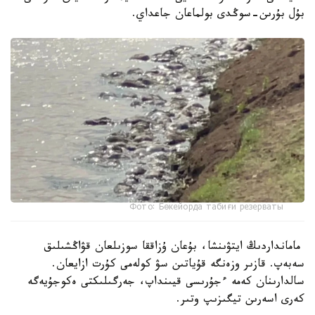
بۇل بۇرىن-سوڭدى بولماعان جاعداي.
Фото: Бөкейорда табиғи резерваты
مامانداردىڭ ايتۋىنشا، بۇعان ۇزاققا سوزىلعان قۋاڭشىلىق
سەبەپ. قازىر وزەنگە قۇياتىن سۋ كولەمى كۇرت ازايعان.
سالدارىنان كەمە ءجۇرىسى قيىنداپ، جەرگىلىكتى ەكوجۇيەگە
كەرى اسەرىن تيگىزىپ وتىر.