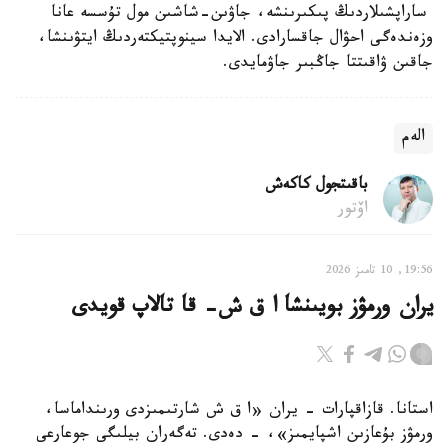
ساراپشىلاردىڭ پىكىرىنشە، جاۋىن-شاشىن مول تۇسسە عانا
وزەندەگى احۋال جاقسارادى. الايدا سينوپتيكتەردىڭ ايتۋىنشا،
جاقىن ۋاقىتتا جاڭبىر جاۋمايدى.
الەم
باقىتجول كاكەش
اۆتور
19:56, 10 تامىز 2026
يران ورمۋز بويىنشا ا ق ش- قا تالاپ قويدى
استانا. قازاقپارات - يران «ا ق ش شارتىمىزدى ورىنداماسا،
ورمۋز بۇعازىن اشپايمىز»، - دەدى. تەگەران بيلىگى جوعارعى