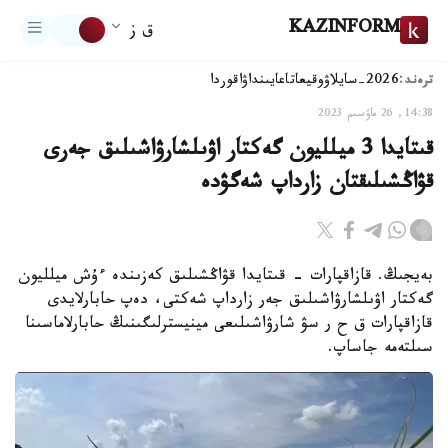
KAZINFORM
ق ز
ترەند:
2026-سايلاۋ
وقيعا
تاعايىنداۋ
اقوردا
14:38, 26 ماۋسىم 2023
قىتايدا 3 ميلليون گەكتار اۋىلشارۋاشىلىق جەرى
قۋاڭشىلىقتان زارداپ شەگۋدە
بەيجىڭ. قازاقپارات - قىتايدا قۋاڭشىلىق كەزىندە ءۇش ميلليون
گەكتار اۋىلشارۋاشىلىق جەر زارداپ شەكتى، دەپ حابارلايدى
قازاقپارات ق ح ر سۋ شارۋاشىلىعى مينيسترلىگىنىڭ حابارلاماسىنا
سىلتەمە جاساپ.