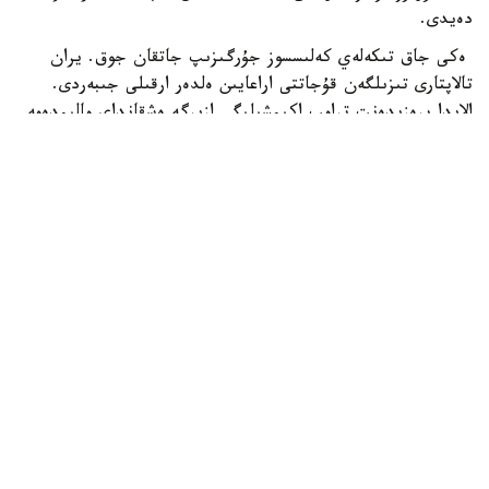
دەيدى.
ەكى جاق تىكەلەي كەلىسسوز جۇرگىزىپ جاتقان جوق. يران
تالاپتارى تىزىلگەن قۇجاتتى اراعايىن ەلدەر ارقىلى جىبەردى.
الايدا پرەزيدەنت ترامپ اكىمشىلىگى ازىرگە ەشقانداي مالىمدەمە
جاساعان جوق.
ال ا ق ش ورمۋز بۇعازى ارقىلى يران پورتتارىنا بەت العان
كەمەلەردى باقىلاۋدى كۇشەيتتى. ۆاشينگتون ورتالىق
قولباسشىلىعىنىڭ مالىمەتىنە سۇيەنسەك، بلوكادا قايتا
ەنگىزىلگەلى 55 كەمە باعىتىن وزگەرتۋگە ءماجبۇر بولعان. ا ق
ش يران پورتتارىن 14 -شىلدەدەن بەرى قايتا قورشاۋعا الدى.
سەبەبى ەكى ەل بۇعازداعى كەمە قوزعالىسىنا قاتىستى ورتاق
كەلىسىمگە كەلە الماي وتىر. ا ق ش وتكەل ارقىلى قاتىناۋ ەركىن
بولۋىن قالاسا، يران كەمەلەردەن الىم الىپ، بۇعازدى تولىق
باقىلاۋىندا ۇستاۋدى كوزدەيدى.
24.kz