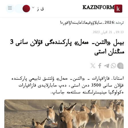
KAZINFORM
ق ز
ترەند:
2026-سايلاۋ
وقيعا
تاعايىنداۋ
اقوردا
19:13, 21 اقپان 2023
بيىل «التىن- ەمەل» پاركىندەگى قۇلان سانى 3
مىڭنان استى
استانا. قازاقپارات - «التىن- ەمەل» ۇلتتىق تابيعي پاركىندە
قۇلان سانى 3500 دەن استى، دەپ حابارلايدى قازاقپارات
ەكولوگيا مينيسترلىگىنە سىلتەمە جاساپ.