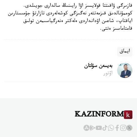
قازىرگى ۋاقىتتا قولايسىز اۋا رايىنىڭ سالدارى جويىلدى.
كوممۋنالدىق قىزمەتتەر نەگىزگى كوشەلەردى تازارتۋ جۇمىستارىن
اياقتاپ، شاعىن اۋدانداردى ەلەكتر ەنەرگياسىمەن تولىق
قامتاماسىز ەتتى.
ايماق
بەيسەن سۇلتان
اۆتور
KAZINFORM