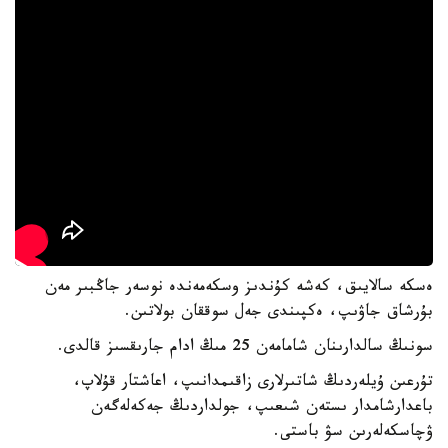
ەسكە سالايىق، كەشە كۇندىز وسكەمەندە نوسەر جاڭبىر مەن
بۇرشاق جاۋىپ، ەكپىندى جەل سوققان بولاتىن.
سونىڭ سالدارىنان شامامەن 25 مىڭ ادام جارىقسىز قالدى.
تۇرعىن ۇيلەردىڭ شاتىرلارى زاقىمدانىپ، اعاشتار قۇلاپ،
باعدارشامدار ىستەن شىعىپ، جولداردىڭ جەكەلەگەن
ۋچاسكەلەرىن سۋ باستى.