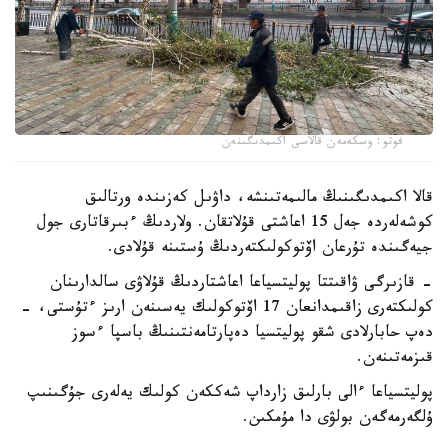
فوتو: وسكەمەن قالاسى اكىمدىگىنەن
قالا اكىمدىگىنىڭ مالىمەتىنشە، داۋىل كەزىندە ورتالىق
كوشەلەردە جەل 15 اعاشتى قۇلاتقان. ولاردىڭ ءبىرقاتارى جول
جيەگىندە تۇرعان اۆتوكولىكتەردىڭ ۇستىنە قۇلادى.
- قازىرگى ۋاقىتتا پوليتسياعا اعاشتاردىڭ قۇلاۋى سالدارىنان
كولىكتەرى زاقىمدانعان 17 اۆتوكولىك يەسىنەن ارىز ءتۇستى، -
دەپ حابارلادى شقو پوليتسيا دەپارتامەنتىنىڭ باسپا ءسوز
قىزمەتىنەن.
پوليتسياعا ءالى بارلىق زارداپ شەككەن كولىك يەلەرى جۇگىنىپ
ۇلگەرمەگەن بولۋى دا مۇمكىن.