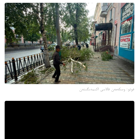
فوتو: وسكەمەن قالاسى اكىمدىگىنەن