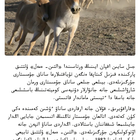
جىل سايىن اقپان ايىنىڭ ورتاسىندا «التىن- ەمەل» ۇلتتىق
پاركىندە قىزىل كىتاپقا ەنگەن تۇياقتىلارعا ساناق جۇمىستارى
جۇرگىزىلەدى. بيىلعى جىلعى ساناق جۇمىستارى ورمان
شارۋاشىلىعى جانە جانۋارلار دۇنيەسى كوميتەتىنىڭ باسشىلىعى
جانە باسقا دا ءتيىستى ماماندار قاتىستى.
«قاراقۇيرىق، قۇلان جانە ارقاردى ساناۋ ءۇشىن كەمىندە ەكى
كۇن كەتەدى. اتالعان جۇمىستار تاڭنىڭ اتىسىمەن جابايى اڭدار
جايىلىمعا شىققاننان باستالادى. اڭداردى ساناۋ اتپەن جانە
اۆتوكولىكپەن جۇرگىزىلەدى. «التىن- ەمەل» ۇلتتىق تابيعي