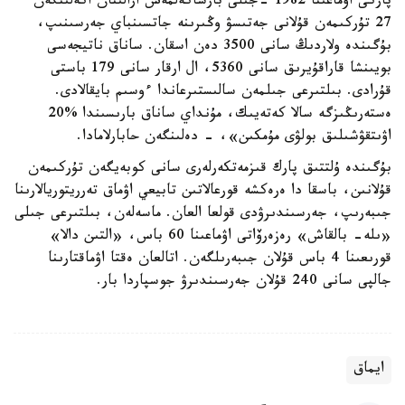
پاركى اۋماعىنا 1982 -جىلى بارساكەلمەس ارالىنان اكەلىنگەن
27 تۇركىمەن قۇلانى جەتىسۋ وڭىرىنە جاتسىنباي جەرسىنىپ،
بۇگىندە ولاردىڭ سانى 3500 دەن اسقان. ساناق ناتيجەسى
بويىنشا قاراقۇيرىق سانى 5360، ال ارقار سانى 179 باستى
قۇرادى. بىلتىرعى جىلمەن سالىستىرعاندا ءوسىم بايقالادى.
ەستەرىڭىزگە سالا كەتەيىك، مۇنداي ساناق بارىسىندا %20
اۋىتقۋشىلىق بولۋى مۇمكىن»، - دەلىنگەن حابارلامادا.
بۇگىندە ۇلتتىق پارك قىزمەتكەرلەرى سانى كوبەيگەن تۇركىمەن
قۇلانىن، باسقا دا ەرەكشە قورعالاتىن تابيعي اۋماق تەرريتوريالارىنا
جىبەرىپ، جەرسىندىرۋدى قولعا العان. ماسەلەن، بىلتىرعى جىلى
«ىلە- بالقاش» رەزەرۆاتى اۋماعىنا 60 باس، «التىن دالا»
قورىعىنا 4 باس قۇلان جىبەرىلگەن. اتالعان ەقتا اۋماقتارىنا
جالپى سانى 240 قۇلان جەرسىندىرۋ جوسپاردا بار.
ايماق