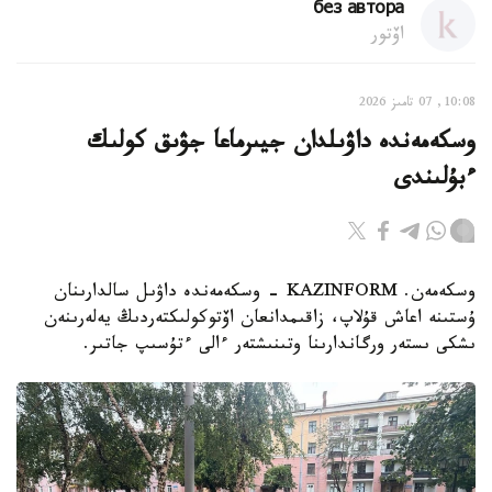
без автора
اۆتور
10:08, 07 تامىز 2026
وسكەمەندە داۋىلدان جيىرماعا جۋىق كولىك
ءبۇلىندى
وسكەمەن. KAZINFORM - وسكەمەندە داۋىل سالدارىنان
ۇستىنە اعاش قۇلاپ، زاقىمدانعان اۆتوكولىكتەردىڭ يەلەرىنەن
ىشكى ىستەر ورگاندارىنا وتىنىشتەر ءالى ءتۇسىپ جاتىر.