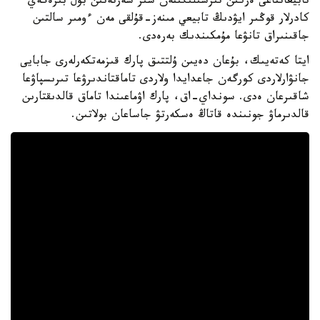
تابيعاتتاعى ەركىن تىرشىلىگىنەن سىر شەرتەتىن بۇل بىرەگەي
كادرلار قوڭىر ايۋدىڭ تابيعي مىنەز-قۇلقى مەن ءومىر سالتىن
جاقىنىراق تانۋعا مۇمكىندىك بەرەدى.
ايتا كەتەيىك، بۇعان دەيىن ۇلتتىق پارك قىزمەتكەرلەرى جابايى
جانۋارلاردى كورگەن جاعدايدا ولاردى تاماقتاندىرۋعا تىرىسپاۋعا
شاقىرعان ەدى. سونداي-اق، پارك اۋماعىندا تاماق قالدىقتارىن
قالدىرماۋ جونىندە قاتاڭ ەسكەرتۋ جاساعان بولاتىن.