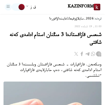
KAZINFORM
ق ز
ترەند:
2026-سايلاۋ
وقيعا
تاعايىنداۋ
اقوردا
11:03, 19 شىلدە 2022
شىعىس قازاقستاندا 3 مىڭنان استام ادامدى كەنە
شاقتى
وسكەمەن. قازاقپارات - شىعىس قازاقستان وبلىسىندا 3 مىڭنان
استام ادامدى كەنە شاقتى، دەپ حابارلايدى قازاقپارات
ءتىلشىسى.