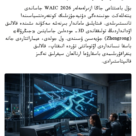
بۇل باعىتتاعى جاڭا ازىرلەمەلەر WAIC 2026 جاساندى
ينتەللەكت جونىندەگى دۇنيەجۇزىلىك كونفەرەنتسياسىندا
تانىستىرىلدى. قىتايلىق ماماندار بىرنەشە سەكۋند ىشىندە قالالىق
اۋدانداردىڭ تولىققاندى 3D- مودەلىن جاسايتىن «جىڭرۇڭ»
(Zhengrong) جۇيەسىن ۇسىندى. ول جولدى، عيماراتتاردى جانە
باسقا نىسانداردى اۆتوماتتى تۇردە انىقتاپ، قالالىق
ينفراقۇرىلىمدى باسقارۋعا ارنالعان سيفرلىق نەگىز
قالىپتاستىرادى.