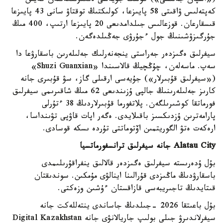
(«اسپان جەلىسى») كولىك جۇيەسى ەنگىزىلگەننەن كەيىن
كەپتەلىس ۋاقىتى 58 پايىزعا، كولىكتىڭ توقتاۋ سانى 43 پايىزعا
قىسقارعان. قوزعالىس جىلدامدىعى 20 پايىزعا ارتىپ، 400 مىڭ
جۇرگىزۋشىنىڭ جول ءجۇرۋى جەڭىلدەگەن.
سيفرلىق ەگىزدەر جەراستى ينجەنەرلىك جەلىلەرىن باسقارۋعا دا
سەپ. ماسەلەن، چۇڭچيڭ قالاسىندا «Shuzi Guanxian»
(«سيفرلىق قۇبىرلار») جۇيەسى ارقىلى گاز، سۋ قۇبىرى جانە
كارىز جەلىلەرىنىڭ جالپى ۇزىندىعى 62 مىڭ شاقىرىمى سيفرلىق
فورماتقا كوشىرىلگەن. پلاتفورما قۇبىرلاردىڭ 38 ءتۇرلى
پارامەترىن ۇزدىكسىز باقىلايدى. ەگەر اپات قاۋپى تۋىنداسا،
ارەكەت ەتۋ الگوريتمىن اۆتوماتتى تۇردە ىسكە قوسادى.
Alatau City جانە سيفرلىق ترانسفورماتسيا
بۇل ۇدەرىستە سيفرلىق ەگىزدەر قالالىق ينفراقۇرىلىمدى
باسقارۋدىڭ ماڭىزدى قۇرالىنا اينالۋى مۇمكىن. سوندىقتان
قىتايدىڭ تاجىريبەسى قازاقستان ءۇشىن وزەكتى.
بۇل باعىتقا 2026 -جىلدىڭ جاساندى ينتەللەكت جانە
سيفرلاندىرۋ جىلى بولىپ جاريالانۋى جانە Digital Kazakhstan