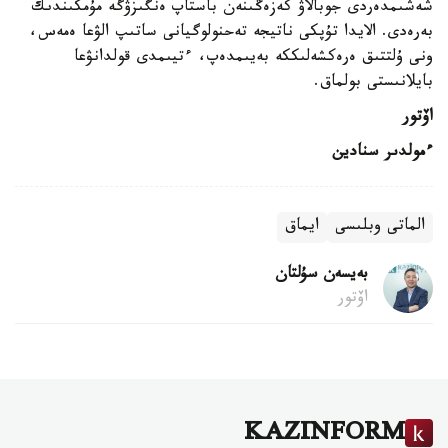
شەشىمدەردى جوبالاۋ كەزەڭىنەن باستاپ ەنگىزۋگە مۇمكىندىك
بەرەدى. الايدا تۇپكى ناتيجە تەحنولوگيانى ساتىپ الۋعا ەمەس،
ونى ۇلتتىق ەرەكشەلىككە بەيىمدەپ، ءتيىمدى قولدانۋعا
بايلانىستى بولماق.
اۆتور
ءمولدىر سنادين
الماتى وبلىسى
ايماق
بەيسەن سۇلتان
اۆتور
KAZINFORM