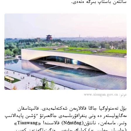
ساتتەن باستاپ بىرگە ەنەدى.
فوتو: www.xiongan.gov.cn
بۇل تەحنولوگيا جاڭا قالالارمەن شەكتەلمەيدى. قالىپتاسقان
مەگاپوليستەر دە ونى ينفراقۇرىلىمدى جاڭعىرتۋ ءۇشىن پايدالانىپ
وتىر. ماسەلەن، نانتۋن(Nántōng) قالاسىندا «Tianwang»