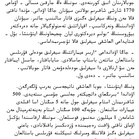
جوبالارىنان انىق كورىنەدى. سونىڭ ەڭ جارقىن مىسالى - اۋماعى
1770 شارشى شاقىرىم بولاتىن سيۋنان جاڭا اۋدانى. مۇندا ناقتى
قالا مەن ونىڭ سيفرلىق ەگىزى قاتار سالىنىپ جاتىر. سيۋنان
اۋدانىنىڭ ونەركاسىپ، اقپاراتتىق تەحنولوگيالار جانە دەرەكتەر
بيۋروسىنىڭ ءبولىم ديرەكتورى ليان چجيحاونىڭ ايتۋىنشا، بۇل -
قىتايداعى العاشقى سيفرلىق قالا تۇجىرىمداماسى.
- جاڭا اۋدانداعى ءاربىر عيماراتتىڭ سيفرلىق مودەلى قۇرىلىس
باستالعان ساتتەن باستاپ جاسالادى. ساياباقتار، جاسىل ايماقتار
مەن سۋ ارنالارى دا سيفرلىق مودەلدەۋمەن قاتار جوبالانىپ،
سالىنىپ جاتىر، - دەدى ول.
ونىڭ ايتۋىنشا، جوبا العاشقى ناتيجەسىن بەرىپ ۇلگەرگەن.
اۋداندا ءبىرىڭعاي داتچيكتەر جەلىسى جۇمىس ىستەيدى. 500
شاقىرىمنان استام سيفرلىق جول جانە 5 مىڭنان اسا اقىلدى
عيمارات سالىنعان. جۇيەگە 100 مىڭنان استام بەينەتەرمينال مەن
شامامەن 1 ميلليون سەنسور قوسىلعان. سونىڭ ارقاسىندا بۇكىل
اۋماق ناقتى ۋاقىت رەجيمىندە ۇزدىكسىز باقىلانادى، ياعني
سيفرلىق ەگىز قالانىڭ ومىرلىك تسيكلىنە قۇرىلىس باستالعان