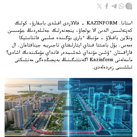
استانا. KAZINFORM - قالالاردى اقىلدى باسقارۋ، كولىك
كەپتەلىسىن الدىن الا بولجاۋ، ينجەنەرلىك جەلىلەردىڭ جۇمىسىن
ونلاين باقىلاۋ - مۇنىڭ ءبارى بۇگىندە عىلىمي فانتاستيكا
ەمەس. بۇل باعىتتا قىتاي ايتارلىقتاي تاجىريبە جيناقتاعان. ال
قازاقستان ءۇشىن مۇنداي شەشىمدەر قانداي مۇمكىندىك اشادى؟
ماسەلەنى Kazinform اگەنتتىگىنىڭ بەيجىڭدەگى مەنشىكتى
تىلشىسى زەردەلەدى.