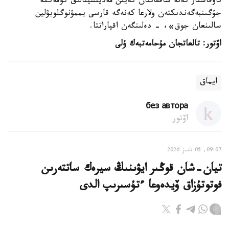
ناۋقاستار كەنە شاققاننان كەيىن مەديتسينالىق كومەككە
جۇگىنبەگەندىكتەن ولارعا كەنەگە قارسى يممۋنوگلوبۋلين
سالىنعان جوق»، - دەلىنگەن اقپاراتتا.
اۆتور: تالعاتجان مۇحامەتبەك ۇلى
ايماق
без автора
اۆتور
09:07, 05 تامىز 2026
تيان-شان قوڭىر ايۋىنىڭ سيرەك ساتتەرىن
فوتوتۇزاق ۆيدەوعا ءتۇسىرىپ الدى