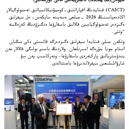
سيۋنان(
ng'ān
ó
Xi
) تاجىريبەسى نەنى كورسەتتى؟
(CAICT) قىتايدىڭ اقپاراتتىق-كوممۋنيكاتسيالىق تەحنولوگيالار
اكادەمياسىنىڭ 2026 -جىلعى ەسەبىنە سايكەس، ەل سيفرلىق
ەگىزدەر تەحنولوگياسىن قالالىق باسقارۋعا ەنگىزۋدىڭ كەزەڭىنە
ءوتتى.
وتكەن جىلى قىتايدا سيفرلىق ەگىزدەرگە قاتىستى ەكى مىڭنان
استام جوبا جۇزەگە اسىرىلعان. ولاردىڭ باسىم بولىگى قالالار مەن
يندۋستريالىق پاركتەردى باسقارۋعا، ونەركاسىپ پەن سۋ
شارۋاشىلىعىن سيفرلاندىرۋعا باعىتتالدى.