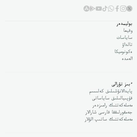
بوليمدەر
وقيعا
ساياسات
تالداۋ
ەكونوميكا
الەمدە
ءبىز تۋرالى
پايدالانۋشىلىق كەلىسىم
قۇپىيالىلىق ساياساتى
مەملەكەتتىك رامىزدەر
جەمقورلىققا قارسى شارالار
مەملەكەتتىك ساتىپ الۋلار