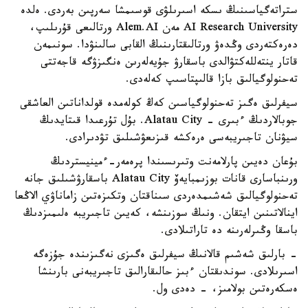
ستراتەگياسىنىڭ ىسكە اسىرىلۋى قوسىمشا سەرپىن بەردى. ەلدە
AI Research University مەن Alem.AI ورتالىعى قۇرىلىپ،
دەرەكتەردى وڭدەۋ ورتالىقتارىنىڭ القابى سالىنۋدا. سونىمەن
قاتار ينتەللەكتۋالدى باسقارۋ جۇيەلەرىن ەنگىزۋگە قاجەتتى
تەحنولوگيالىق بازا قالىپتاسىپ كەلەدى.
سيفرلىق ەگىز تەحنولوگياسىن كەڭ كولەمدە قولداناتىن العاشقى
جوبالاردىڭ ءبىرى - Alatau City. بۇل تۇرعىدا قىتايدىڭ
سيۋنان تاجىريبەسى ەرەكشە قىزىعۋشىلىق تۋدىرادى.
بۇعان دەيىن پارلامەنت وتىرىسىندا پرەمەر-ءمينيستردىڭ
ورىنباسارى قانات بوزىمبايەۆ Alatau City باسقارۋشىلىق جانە
تەحنولوگيالىق شەشىمدەردى سىناقتان وتكىزەتىن زاماناۋي الاڭعا
اينالاتىنىن ايتقان. ونىڭ سوزىنشە، كەيىن تاجىريبە ەلىمىزدىڭ
باسقا وڭىرلەرىنە دە تاراتىلادى.
- بارلىق شەشىم قالانىڭ سيفرلىق ەگىزى نەگىزىندە جۇزەگە
اسىرىلادى. سوندىقتان ءبىز حالىقارالىق تاجىريبەنى بارىنشا
ەسكەرەتىن بولامىز، - دەدى ول.