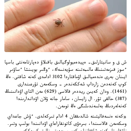
ش ق و سانيتارلىق- ەپيدەميولوگيالىق باقىلاۋ دەپارتامەنتى باسپا
ءسوز قىزمەتىنىڭ مالىمەتىنە سۇيەنسەك، ءوڭىر بويىنشا ءساۋىر
ايىنان بەرى ەندەميالىق اۋماقتاردا 3102 ادامدى كەنە شاقتى. ەڭ
كوپ كەنەدەن زارداپ شەككەندەر - وسكەمەن تۇرعىندارى
(1461). ودان كەيىن ريددەر قالاسى (629) مەن التاي اۋدانىنىڭ
(387) حالقى تۇر. ال زايسان، سامار جانە ۇلان اۋداندارىندا
كەنەلەردىڭ بەلسەندىلىگى ەڭ تومەن.
«كەنە ەنسەفاليتىنە شالدىققان 4 ادام تىركەلدى. ءۇش جاعداي
وسكەمەن قالاسىندا، بىرەۋى كاتونقاراعاي اۋدانىندا بولىپ وتىر.