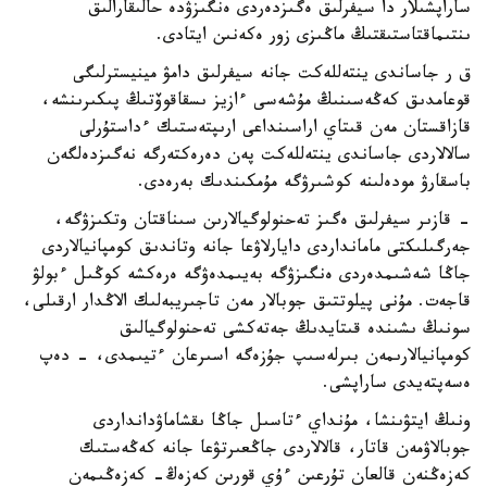
ساراپشىلار دا سيفرلىق ەگىزدەردى ەنگىزۋدە حالىقارالىق
ىنتىماقتاستىقتىڭ ماڭىزى زور ەكەنىن ايتادى.
ق ر جاساندى ينتەللەكت جانە سيفرلىق دامۋ مينيسترلىگى
قوعامدىق كەڭەسىنىڭ مۇشەسى ءازيز ىسقاقوۆتىڭ پىكىرىنشە،
قازاقستان مەن قىتاي اراسىنداعى ارىپتەستىك ءداستۇرلى
سالالاردى جاساندى ينتەللەكت پەن دەرەكتەرگە نەگىزدەلگەن
باسقارۋ مودەلىنە كوشىرۋگە مۇمكىندىك بەرەدى.
- قازىر سيفرلىق ەگىز تەحنولوگيالارىن سىناقتان وتكىزۋگە،
جەرگىلىكتى مامانداردى دايارلاۋعا جانە وتاندىق كومپانيالاردى
جاڭا شەشىمدەردى ەنگىزۋگە بەيىمدەۋگە ەرەكشە كوڭىل ءبولۋ
قاجەت. مۇنى پيلوتتىق جوبالار مەن تاجىريبەلىك الاڭدار ارقىلى،
سونىڭ ىشىندە قىتايدىڭ جەتەكشى تەحنولوگيالىق
كومپانيالارىمەن بىرلەسىپ جۇزەگە اسىرعان ءتيىمدى، - دەپ
ەسەپتەيدى ساراپشى.
ونىڭ ايتۋىنشا، مۇنداي ءتاسىل جاڭا ىقشاماۋدانداردى
جوبالاۋمەن قاتار، قالالاردى جاڭعىرتۋعا جانە كەڭەستىك
كەزەڭنەن قالعان تۇرعىن ءۇي قورىن كەزەڭ- كەزەڭىمەن