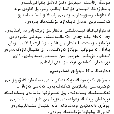
سونىڭ ارقاسىندا سيفرلىق ەگىز قالالىق ينفراقۇرىلىمدى
باسقارۋدىڭ ءتيىمدى قۇرالىنا اينالىپ وتىر. ول اقاۋدى ەرتە
انىقتاۋعا، رەسۋرستاردى ۇتىمدى پايدالانۋعا جانە باسقارۋ
شەشىمدەرىن جەدەل قابىلداۋعا مۇمكىندىك بەرەدى.
تەحنولوگيانىڭ تيىمدىلىگىن حالىقارالىق زەرتتەۋلەر دە راستايدى.
McKinsey جانە Company مالىمەتىنشە، سيفرلىق ەگىزدەردى
قولدانۋ ينۆەستيتسيا قايتارىمىن 30 پايىزعا ارتتىرا الادى. بۇدان
بولەك، تەحنولوگيا جوبالاۋ كەزەڭىندە- اق ىقتيمال تاۋەكەلدەردى
انىقتاپ، قۇرىلىس مەرزىمى مەن شىعىنىن قىسقارتادى، ءارى
تۇرعىندارعا كەلەتىن قولايسىزدىقتى ازايتادى.
قىتايدىڭ جاڭا سيفرلىق شەشىمدەرى
سيفرلىق ەگىزدەردىڭ مۇمكىندىگى ەندى نىسانداردىڭ ۆيرتۋالدى
كوشىرمەسىن جاساۋمەن شەكتەلمەيدى. كەلەسى كەزەڭ -
كەڭىستىكتىك ينتەللەكت. بۇل تەحنولوگيا جاساندى ينتەللەكتىگە
قورشاعان ورتانىڭ ۇشولشەمدى قۇرىلىمىن تانۋعا، نىسانداردى
جوعارى دالدىكپەن مودەلدەۋگە جانە ىقتيمال ستسەنارييلەردى
الدىن الا بولجاۋعا مۇمكىندىك بەرەدى.