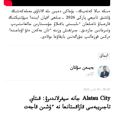
ەسكە سالا كەتەيىك، بۇعاكن دەيىن ىلە الاتاۋى مەملەكەتتىك
ۇلتتىق تابيعي پاركى 2026 -جىلعى اقپان ايىندا سپۋتنيكتىك
قارعىباۋ تاعىلعان ءىلبىستى باقىلاۋ جۇمىستارىن جالعاستىرىپ
وتىرعانىن جازدىق. جىرتقىش وزىنە ءتان مەكەن ەتۋ اۋماعىندا
ەركىن قوزعالىپ جۇرگەنىن بايقاۋعا بولادى.
ايماق
بەيسەن سۇلتان
اۆتور
08:00, 05 تامىز 2026
Alatau City جانە سيفرلاندىرۋ: قىتاي
تاجىريبەسى قازاقستانعا نە ءۇشىن قاجەت