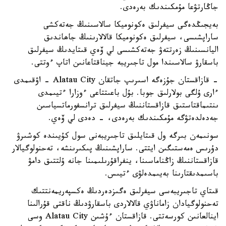
جاڭارتۋعا مۇمكىندىك بەرەدى.
بەيجىڭدەگى سيفرلىق ەكونوميكا سالاسىنىڭ جەتەكشى
ساراپشىسى، سيفرلىق ەكونوميكا قالالارىنىڭ جاھاندىق
اليانسىنىڭ زەرتتەۋ جەتەكشىسى لي ۆەي قىتايدىڭ سيفرلىق
باسقارۋ سالاسىندا مول تاجىريبە جيناقتاعانىن اتاپ ءوتتى.
- قازاقستان جۇزەگە اسىرىپ جاتقان Alatau City - اۋقىمدى
ءارى ۇلگى بولارلىق جوبا. بۇل باعىتتاعى ءوزارا ءتيىمدى
ىنتىماقتاستىق قازاقستاننىڭ سيفرلىق ترانسفورماتسياسىن
جەدەلدەتۋگە مۇمكىندىك بەرەدى، - دەدى لي ۆەي.
سونىمەن بىرگە ول قىتايلىق تاجىريبەنى سول كۇيىندە كوشىرۋ
دۇرىس ەمەستىگىن ايتتى. ساراپشىنىڭ پىكىرىنشە، تەحنولوگيالار
قازاقستاننىڭ زاڭناماسىنا، ينفراقۇرىلىمىنا جانە ۇلتتىق دامۋ
باسىمدىقتارىنا بەيىمدەلۋى ءتيىس.
قىتاي تاجىريبەسى سيفرلىق ەگىزدەردىڭ ەكسپەريمەنتتىك
تەحنولوگيادان زاماناۋي قالالاردى باسقارۋدىڭ ناقتى قۇرالىنا
اينالعانىن كورسەتتى. قازاقستان ءۇشىن Alatau City وسى