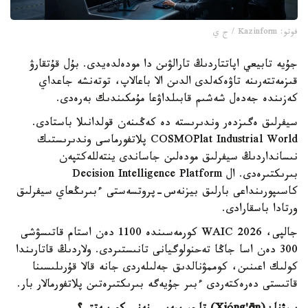
فوتو: Kazinform / ج ي
جۇيە تابيعي اپاتتاردىڭ تارالۋىن دا مودەلدەيدى. بۇل قۇتقارۋ
قىزمەتتەرىنە تاۋەكەلدى الدىن الا باعالاپ، توتەنشە جاعداي
كەزىندە جەدەل شەشىم قابىلداۋعا مۇمكىندىك بەرەدى.
سيفرلىق ەگىزدەر وندىرىستە دە كەڭىنەن قولدانىلا باستادى.
COSMOPlat Industrial World پلاتفورماسى وندىرىستىك
نىسانداردىڭ سيفرلىق مودەلىن جاساندى ينتەللەكتپەن
بىرىكتىرەدى. ال Decision Intelligence Platform
كاسىپورىنداعى بارلىق بيزنەس-پروتسەستى ءبىرىڭعاي سيفرلىق
ورتادا باسقارادى.
جالپى، WAIC 2026 كورمەسىندە 1100 دەن استام قاتىسۋشى
300 دەن اسا جاڭا تەحنولوگيانى تانىستىردى. ولاردىڭ قاتارىندا
كولىك اعىنىن، كوممۋنالدىق جەلىلەردى جانە قالا قۇرىلىسىنا
قاتىستى دەرەكتەردى ءبىر جۇيەگە بىرىكتىرەتىن پلاتفورمالار بار.