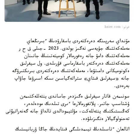
فوتو: haier.com
مۇنداي سەرپىنگە دەرەكتەردى باسقارۋدىڭ ءبىرىڭعاي
مەملەكەتتىك جۇيەسى نەگىز بولدى. 2023 -جىلى ق ح ر
مەملەكەتتىك دامۋ جانە رەفورمالار كوميتەتىنىڭ جانىنان
مەملەكەتتىك دەرەكتەر باسقارماسى قۇرىلدى. ول سيفرلىق
ەكونوميكانى دامىتۋعا، مەملەكەتتىك دەرەكتەردى بىرىكتىرۋگە
جانە «سيفرلىق قىتاي» ستراتەگياسىن ىسكە اسىرۋعا جاۋاپ
بەرەدى.
سونىمەن قاتار سيفرلىق ەگىزدەر جاساندى ينتەللەكتىمەن
ۇشتاسىپ جاتىر. پلاتفورمالارعا ءىرى تىلدىك مودەلدەر،
كەڭىستىكتىك ينتەللەكت، مۋلتيمودالدى تالداۋ جانە گەنەراتيۆتى
تەحنولوگيالار ەنگىزىلۋدە.
اتالعان ءتاسىلدىڭ تيىمدىلىگى قىتايدىڭ جاڭا ۋربانيستىك