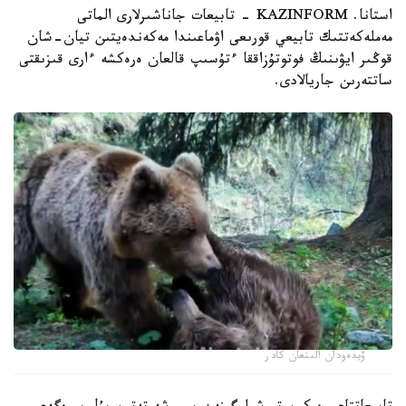
استانا. KAZINFORM - تابيعات جاناشىرلارى الماتى
مەملەكەتتىك تابيعي قورىعى اۋماعىندا مەكەندەيتىن تيان-شان
قوڭىر ايۋىنىڭ فوتوتۇزاققا ءتۇسىپ قالعان ەرەكشە ءارى قىزىقتى
ساتتەرىن جاريالادى.
ۆيدەودان الىنعان كادر