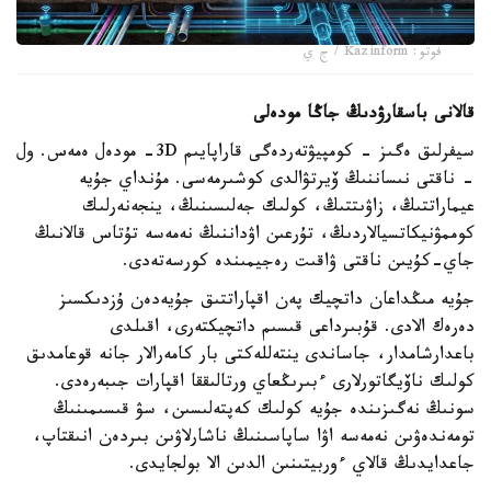
فوتو: Kazinform / ج ي
قالانى باسقارۋدىڭ جاڭا مودەلى
سيفرلىق ەگىز - كومپيۋتەردەگى قاراپايىم 3D- مودەل ەمەس. ول
- ناقتى نىساننىڭ ۆيرتۋالدى كوشىرمەسى. مۇنداي جۇيە
عيماراتتىڭ، زاۋىتتىڭ، كولىك جەلىسىنىڭ، ينجەنەرلىك
كوممۋنيكاتسيالاردىڭ، تۇرعىن اۋداننىڭ نەمەسە تۇتاس قالانىڭ
جاي-كۇيىن ناقتى ۋاقىت رەجيمىندە كورسەتەدى.
جۇيە مىڭداعان داتچيك پەن اقپاراتتىق جۇيەدەن ۇزدىكسىز
دەرەك الادى. قۇبىرداعى قىسىم داتچيكتەرى، اقىلدى
باعدارشامدار، جاساندى ينتەللەكتى بار كامەرالار جانە قوعامدىق
كولىك ناۆيگاتورلارى ءبىرىڭعاي ورتالىققا اقپارات جىبەرەدى.
سونىڭ نەگىزىندە جۇيە كولىك كەپتەلىسىن، سۋ قىسىمىنىڭ
تومەندەۋىن نەمەسە اۋا ساپاسىنىڭ ناشارلاۋىن بىردەن انىقتاپ،
جاعدايدىڭ قالاي ءوربيتىنىن الدىن الا بولجايدى.