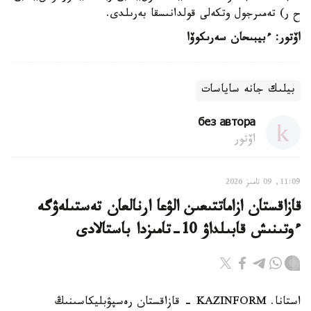
ح ر) تەمىرجول وتكەلى قولدانىسقا بەرىلدى.
اۆتور: ءبيبىحان سەرىكوۆا
بيلىك جانە ساياسات
без автора
اۆتور
11:09, 09 تامىز 2026
قازاقستان ازاماتتىعىن الۋعا ارنالعان تەستىلەۋگە
ءوتىنىش قابىلداۋ 10-تامىزدا باستالادى
استانا. KAZINFORM - قازاقستان رەسپۋبليكاسىنىڭ