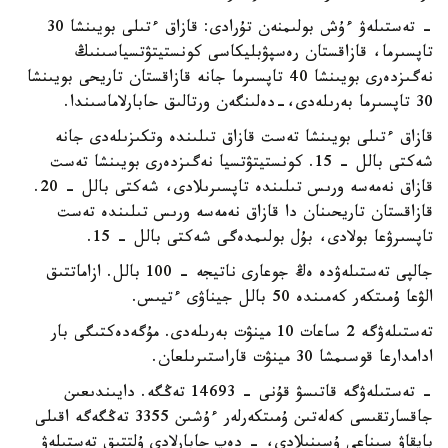
- تەستىلەۋ ءۇش بولىمنەن تۇرادى: قازاق ءتىلى بويىنشا 30
تاپسىرما، قازاقستان رەسپۋبليكاسى كونستيتۋتسياسىنىڭ
نەگىزدەرى بويىنشا 40 تاپسىرما جانە قازاقستان تاريحى بويىنشا
30 تاپسىرما بەرىلەدى،-دەلىنگەن ورتالىق حابارلاماسىندا.
قازاق ءتىلى بويىنشا تەست قازاق تىلىندە وتكىزىلەدى جانە
شەكتى بالل - 15. كونستيتۋتسيا نەگىزدەرى بويىنشا تەست
قازاق نەمەسە ورىس تىلىندە تاپسىرىلادى، شەكتى بالل - 20.
قازاقستان تاريحىنان دا قازاق نەمەسە ورىس تىلىندە تەست
تاپسىرۋعا بولادى، بۇل بولىمدەگى شەكتى بالل - 15.
جالپى تەستىلەۋدە ەڭ جوعارى ناتيجە - 100 بالل. ازاماتتىق
الۋعا ۇمىتكەر كەمىندە 50 بالل جيناۋى ءتيىس.
تەستىلەۋگە 2 ساعات 10 مينۋت بەرىلەدى. مۇگەدەكتىگى بار
ادامدارعا قوسىمشا 30 مينۋت قاراستىرىلعان.
- تەستىلەۋگە قاتىسۋ قۇنى - 14693 تەڭگە. دايىندىعىن
جاقسارتقىسى كەلەتىن ۇمىتكەرلەر ءۇشىن 3355 تەڭگەگە اقىلى
بايقاۋ سىناعى ۇسىنىلادى، - دەپ حابارلادى ۇلتتىق تەستىلەۋ