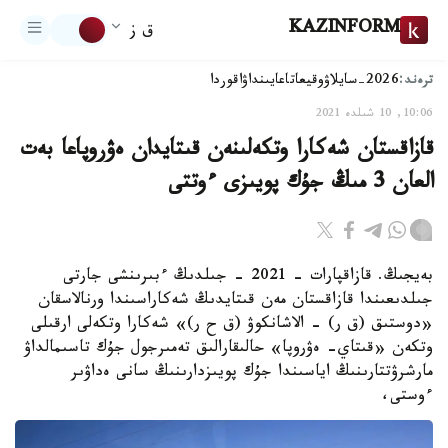
KAZINFORM
ق ز
ترەند:
2026-سايلاۋ
وقيعا
تاعايىنداۋ
اقوردا
10:06, 10 شىلدە 2021
قازاقستان شەكارا وتكەلىنەن قىتايدان ەۋروپاعا بەت
العان 3 مىڭ جۇك پويىزى ءوتتى
بەيجىڭ. قازاقپارات - 2021 - جىلدىڭ ءبىرىنشى جارتى
جىلدىعىندا قازاقستان مەن قىتايدىڭ شەكاراسىندا ورنالاسقان
«دوستىق (ق ر) - الاشانكوۋ (ق ح ر)» شەكارا وتكەلى ارقىلى
وتكەن «قىتاي- ەۋروپا» حالىقارالىق تەمىرجول جۇك تاسىمالداۋ
مارشرۋتتارىنىڭ اياسىندا جۇك پويىزدارىنىڭ سانى ەداۋىر
ءوستى،