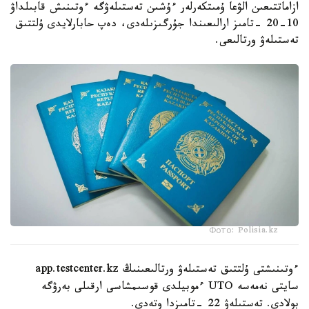
ازاماتتىعىن الۋعا ۇمىتكەرلەر ءۇشىن تەستىلەۋگە ءوتىنىش قابىلداۋ
10-20 -تامىز ارالىعىندا جۇرگىزىلەدى، دەپ حابارلايدى ۇلتتىق
تەستىلەۋ ورتالىعى.
Фото: Polisia.kz
ءوتىنىشتى ۇلتتىق تەستىلەۋ ورتالىعىنىڭ app.testcenter.kz
سايتى نەمەسە UTO ءموبيلدى قوسىمشاسى ارقىلى بەرۋگە
بولادى. تەستىلەۋ 22 -تامىزدا وتەدى.