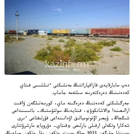
دەپ حابارلايدى قازاقپاراتتىڭ مەنشىكتى ءتىلشىسى قىتاي
كەدەنىنىڭ دەرەكتەرىنە سىلتەمە جاساپ.
جەرگىلىكتى كەدەننىڭ دەرەگىنە ساي، كورسەتىلگەن ۋاقىت
ارالىعىندا «الاشانكوۋ»، قىتايدىڭ سولتۇستىك- باتىسىنداعى
شىڭجاڭ- ۇيعىر اۆتونوميالىق اۋدانىنداعى قۇرلىقتاعى ءىرى
شەكارا وتكەلى ارقىلى بارلىعى «قىتاي- ەۋروپا» مارشرۋتتارى
بويىنشا جۇرگەن 3033 جۇك پويىزى وتكەن. بۇل وتكەن جىلدىڭ