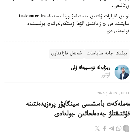
ورتالىعى.
تولىق اقپارات ۇلتتىق تەستىلەۋ ورتالىعىنىڭ testcenter.kz
سايتىنداعى «ازاماتتىق الۋعا ۇمىتكەرلەرگە» بولىمىندە
قولجەتىمدى.
بيلىك جانە ساياسات
شەتەل قازاقتارى
ريزابەك نۇسىپبەك ۇلى
اۆتور
10:11, 09 تامىز 2026
مەملەكەت باسشىسى سينگاپۋر پرەزيدەنتىنە
قۇتتىقتاۋ جەدەلحاتىن جولدادى