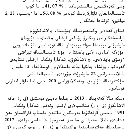
وسى كەزەڭىمەن سالىستىرعاندا، % 41,07- عا كوپ.
تاسىمالدانعان تاۋارلاردىڭ كولەمى % 56,08- عا ءوسىپ، 2,28
ميلليون تونناعا جەتكەن.
قىتاي كەدەنى وكىلدەرىنىڭ ايتۋىنشا، «الاشانكوۋ»
ترانسشەكارالىق وتكىزۋ پۋنكتى ارقىلى «قىتاي- ەۋروپا»
مارشرۋتى بويىنشا جۇك پويىزدارىنىڭ قوزعالىسى تاۋلىك بويى
جۇزەگە اسادى، ەكى باعىتتا دا جۇك تاسىمالىنىڭ تۇراقتى
ءوسۋى بايقالادى. «الاشانكوۋ» شەكارا وتكەلى ارقىلى قىتايدى
گەرمانيا، پولشا، بەلگيا جانە باسقالارىن قوسقاندا، 13 ەلمەن
بايلانىستىراتىن 22 مارشرۋت جۇرەدى. تاسىمالداناتىن
جۇكتەردىڭ تاۋارلىق نومەنكلاتۋراسى 200-دەن اسا تاۋار اتتارىن
قوسادى.
ەسكە سالا كەتەيىك، 2013 -جىلعا دەيىن دوستىق (ق ر) جانە
الاشانكوۋ (ق ح ر) ستانسيالارى ارقىلى وتەتىن شەكارا وتكەلى
1991 -جىلى قولدانۋعا بەرىلگەن ساتتەن باستاپ قازاقستان مەن
قىتايدى بايلانىستىراتىن جالعىز تەمىرجول قاتىناسى بولدى. 2012
-جىلدىڭ جەلتوقسانىندا «التىنكول» (ق ر) - «حورگوس» (ق