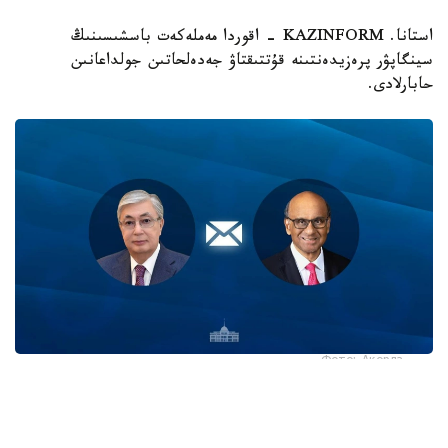
استانا. KAZINFORM - اقوردا مەملەكەت باسشىسىنىڭ
سينگاپۋر پرەزيدەنتىنە قۇتتىقتاۋ جەدەلحاتىن جولداعانىن
حابارلادى.
Фото: Ақорда
قاسىم-جومارت توقايەۆ تارمان شانمۋگاراتنام مەن ونىڭ
وتانداستارىن سينگاپۋردىڭ ۇلتتىق مەيرامى - تاۋەلسىزدىك