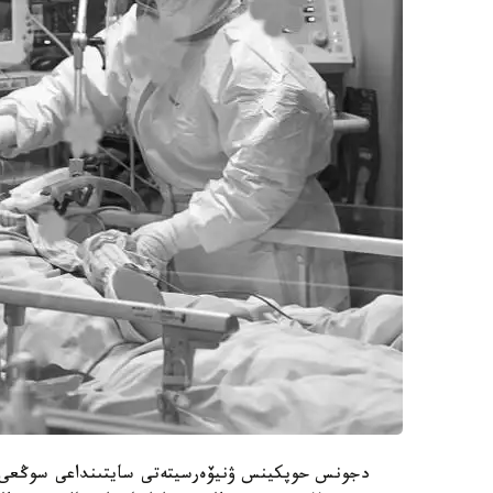
دجونس حوپكينس ۋنيۆەرسيتەتى سايتىنداعى سوڭعى ما