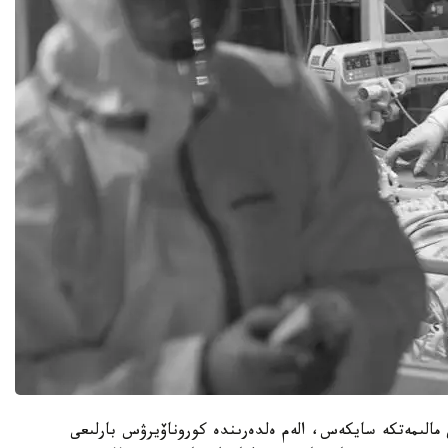
لىمەتكە سايكەس، الەم ەلدەرىندە كوروناۆيرۋس بارلىعى