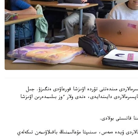
رمالاردى مىندەتتى تۇردە اۋىزشا قورعاۋدى ەنگىزۋ. جىل
ىنداي تاپسىرمالاردى دايىندايدى، ەندى ولار ءوز بىلىمدەرىن اۋىزشا
الاردى ۇيدە ەمەس، سىنىپتا مۇعالىمنىڭ باقىلاۋىمەن تىكەلەي