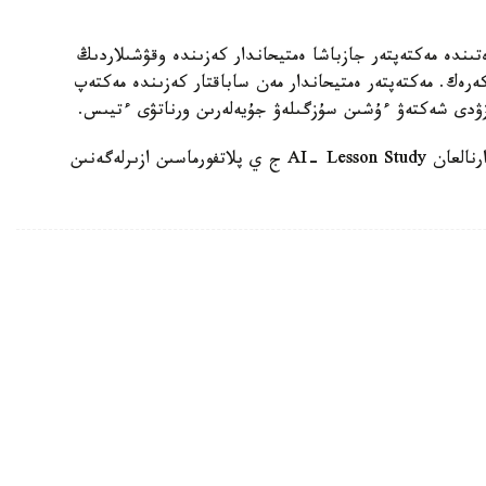
ىندە مەكتەپتەر جازباشا ەمتيحاندار كەزىندە وقۋشىلاردىڭ
 كەرەك. مەكتەپتەر ەمتيحاندار مەن ساباقتار كەزىندە مەكتەپ
زۋدى شەكتەۋ ءۇشىن سۇزگىلەۋ جۇيەلەرىن ورناتۋى ءتيىس.
وسىعان دەيىن QyzPU ستۋدەنتتەرى پەداگوگتەرگە ارنالعان AI- Lesson Study ج ي پلاتفورماسىن ازىرلەگەنىن