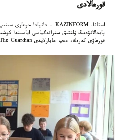
قورعالادى
استانا. KAZINFORM - دانيادا 
پايدالانۋدىڭ ۇلتتىق ستراتەگياسى اياسىندا كوشىر
قورعاۋى كەرەك، دەپ حابارلايدى The Guardian.