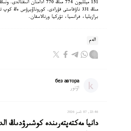
مىڭ 331 ناۋقاستى قۇرادى. كوروناۆيرۋس ەڭ ك
برازيليا، فرانسيا، تۇركيا ورنالاسقان.
الەم
без автора
اۆتور
22:46, 07 تامىز 2026
دانيا مەكتەپتەرىندە كوشىرۋدىڭ الدى