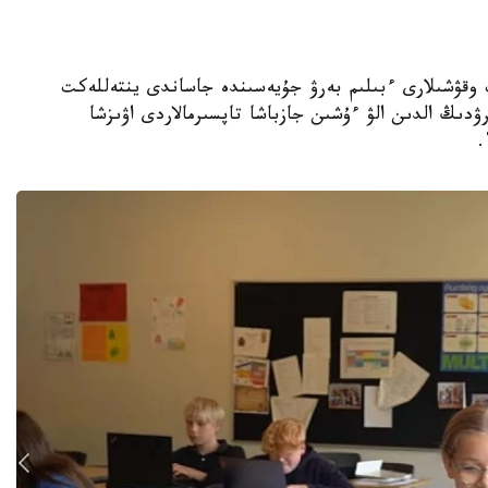
جوعارى سىنىپ وقۋشىلارى ءبىلىم بەرۋ جۇيەسىندە جاساندى ينتەللەكت
ۋدىڭ الدىن الۋ ءۇشىن جازباشا تاپسىرمالاردى اۋىزشا