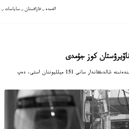
الەمدە
قازاقستان
ساياسات
ت
نۇر-سۇلتان. قازاقپارات - الەمدە COVID-19 ىندەتىنە شالدىققاندار سانى 151 ميلليوننان استى، دەپ