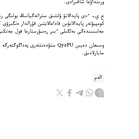
ورىنداۋعا شاقىرادى.
ج ي- ءدى پايدالانۋ ۇلتتىق ستراتەگيانىڭ بولىگى رەت
كومپيۋتەر پايدالانۋىن قاداعالايتىن قۇرالدار ەنگىزۋى
جەلىسىندەگى بەلگىلى ءبىر رەسۋرستارعا قول جەتكى
حابارلادىق.
الەم
باقىتجول كاكەش
اۆتور