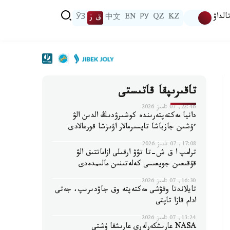
الداۋ
KZ
QZ
РУ
EN
中文
ق ز
ЎЗ
تاقىرىپقا قاتىستى
22:46, 07 تامىز 2026
دانيا مەكتەپتەرىندە كوشىرۋدىڭ الدىن الۋ
ءۇشىن جازباشا تاپسىرمالار اۋىزشا قورعالادى
17:08, 07 تامىز 2026
ترامپ ا ق ش-تا تۋۋ ارقىلى ازاماتتىق الۋ
قۇقىعىن جويعىسى كەلەتىنىن مالىمدەدى
16:30, 07 تامىز 2026
تايلاندتا وقۋشى مەكتەپتە وق جاۋدىرىپ، جەتى
ادام قازا تاپتى
13:24, 07 تامىز 2026
NASA عارىشكەرلەرى عارىشقا ۇشتى