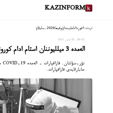
KAZINFORM
ترەند:
اقوردا
تاعايىنداۋ
وقيعا
2026-سايلاۋ
09:01, 02 مامىر 2021
الەمدە 3 ميلليوننان استام ادام كوروناۆيرۋستان كوز جۇمدى
حابارلايدى قازاقپارات.