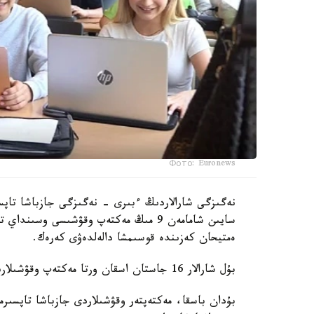
Фото: Euronews
نەگىزگى شارالاردىڭ ءبىرى - نەگىزگى جازباشا تاپسى
سايىن شامامەن 9 مىڭ مەكتەپ وقۋشىسى وس
ەمتيحان كەزىندە قوسىمشا دالەلدەۋى كەرەك.
بۇل شارالار 16 جاستان اسقان ورتا مەكتەپ وقۋشىلارىنا قاتىستى بولادى.
بۇدان باسقا، مەكتەپتەر وقۋشىلاردى جازباشا تاپسىرم