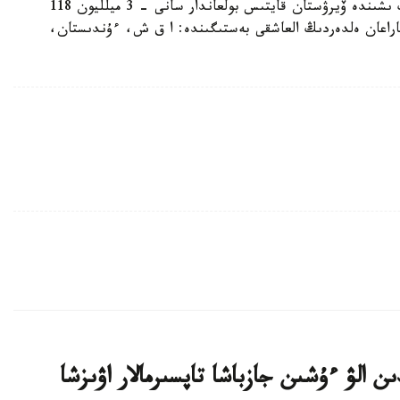
151 ميلليون 774 مىڭ 770 ادامنان انىقتالدى. ونىڭ ىشىندە ۆيرۋستان قايتىس بولعاندار سانى - 3 ميلليون 118
وپ تاراعان ەلدەردىڭ العاشقى بەستىگىندە: ا ق ش، ءۇندىستان،
ن الۋ ءۇشىن جازباشا تاپسىرمالار اۋىزشا