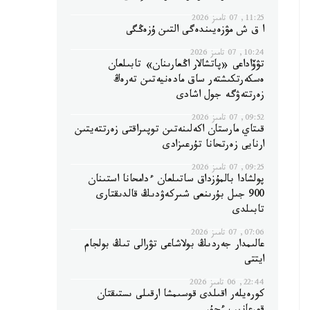
11:25, 07 تامىز 2026
ا ق ش مۋزەيىندەگى التىن ۇزەڭگى
10:24, 07 تامىز 2026
تۋۆاداعى «پاتشالار اڭعارىنان» تابىلعان
ەسكەرتكىشتەر ساق مادەنيەتىن تەرەڭ
زەرتتەۋگە جول اشادى
09:52, 07 تامىز 2026
قىتاي مارستان اكەلىنەتىن توپىراقتى زەرتتەيتىن
ارنايى زەرتحانا تۇرعىزادى
09:25, 07 تامىز 2026
پولشادا بالمۇزداق ساتىلعان ءدامحانا استىنان
900 جىل بۇرىنعى شىركەۋدىڭ قالدىقتارى
تابىلدى
07:06, 07 تامىز 2026
عالىمدار جەردىڭ بولاشاعى تۋرالى تىڭ بولجام
ايتتى
22:44, 06 تامىز 2026
كورەيلەر اقىلدى قوسىمشا ارقىلى ىستىقتان