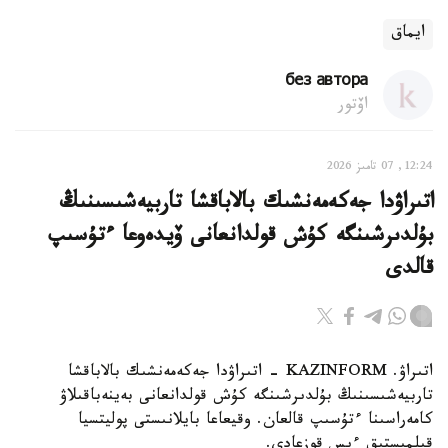
ايماق
без автора
اۆتور
12:24, 07 تامىز 2026
اتىراۋدا جەكەمەنشىك بالاباقشا تاربيەشىسىنىڭ
بۇلدىرشىنگە كۇش قولدانعانى ۆيدەوعا ءتۇسىپ
قالدى
اتىراۋ. KAZINFORM - اتىراۋدا جەكەمەنشىك بالاباقشا
تاربيەشىسىنىڭ بۇلدىرشىنگە كۇش قولدانعانى بەينەباقىلاۋ
كامەراسىنا ءتۇسىپ قالعان. وقيعاعا بايلانىستى پوليتسيا
قىلمىستىق ءىس قوزعادى.