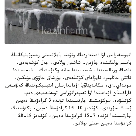
اتموسفەرالىق اۋا اعىنداردىڭ وتۋىنە بايلانىستى رەسپۋبليكانىڭ
باسىم بولىگىندە جاۋىن- شاشىن بولادى، جەل كۇشەيەدى.
ەلدىڭ ورتالىعىندا، شىعىسىندا جانە وڭتۇستىك- شىعىسىندا
قاتتى جاڭبىر، نايزاعاي كۇتىلەدى، بۇرشاق جاۋۋى مۇمكىن.
سونداي-اق، سكانديناۆيا اۋداندارىنان انتيسيكلوننىڭ كەلۋىمەن
قازاقستان اۋماعىندا اۋا تەمپەراتۋراسى تومەندەيدى دەپ
كۇتىلۋدە. سولتۇستىك جارتىسىندا تۇندە 3 گرادۋسقا دەيىن
ۇسىك جۇرەدى، كۇندىز 10-15 گرادۋسقا دەيىن، وڭتۇستىك
جارتىسىندا تۇندە 7-15 گرادۋسقا دەيىن، كۇندىز 18-28
گرادۋسقا دەيىن جىلى بولادى.