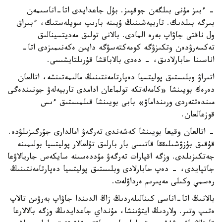
- ءبىز مۇنى بىلگەن جوقپىز. بۇل جاعدايدى اتا-اناسىمەن
بىرگە بىلدىك. تاربيەشىنىڭ ۇيىنە بارىپ سويلەستىك، ءبىراق
ول ناقتى جاۋاپ بەرە المادى. بالانى تولىق مەديتسينالىق
تەكسەرۋدەن وتكىزۋگە كومەكتەسۋگە دايىن ەكەنىمىزدى اتا-
اناسىنا حابارلادىق، - دەدى بالاباقشا قۇرىلتايشىسى.
اتىراۋ وبلىستىق پوليتسيا دەپارتامەنتىنىڭ مالىمەتىنشە، اتالعان
دەرەك بويىنشا «كامەلەتكە تولماعان ادامدى تاربيەلەۋ جونىندەگى
مىندەتتەردى ورىنداماۋ» بابى بويىنشا قىلمىستىق ءىس
قوزعالعان.
- اتالعان وقيعا بويىنشا كەشەندى تەرگەۋ امالدارى جۇرگىزىلۋدە.
قۇقىق بۇزۋشىلىققا قاتىسى بار بارلىق تۇلعالار پوليتسيا بولىمىنە
جەتكىزىلدى. وزگە اقپارات تەرگەۋ مۇددەسىنە سايكەس جاريالاۋعا
جاتپايدى، - دەپ حابارلادى وبلىستىق پوليتسيا دەپارتامەنتىنىڭ
رەسمي وكىلى مەيىرىم ەرداۋلەت.
بالانىڭ اتا-اناسى كىنالىلەردىڭ زاڭ الدىندا جاۋاپ بەرۋىن تالاپ
ەتىپ وتىر. ولاردىڭ ايتۋىنشا، مۇنداي جاعدايدىڭ وزگە بالالارعا