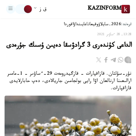
KAZINFORM
ق ز
ترەند:
2026-سايلاۋ
وقيعا
تاعايىنداۋ
اقوردا
13:28, 28 ءساۋىر 2021
الداعى كۇندەرى 3 گرادۋسقا دەيىن ۇسىك جۇرەدى
نۇر-سۇلتان. قازاقپارات - قازگيدرومەت 29-ءساۋىر – 1-مامىر
ارالىعىنا ارنالعان اۋا رايى بولجامىن جاريالادى، دەپ حابارلايدى
قازاقپارات.