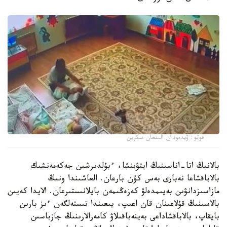
فوتو: ۆيدەودان الىنعان سكرين
بالانىڭ اتا-اناسىنىڭ ايتۋىنشا، ءبۇلدىرشىن جەكەمەنشىك
بالاباقشاعا نەبارى بەس كۇن بارعان. العاشىندا ونىڭ
مازاسىزدانۋىن بەيىمدەلۋ كەزەڭىمەن بايلانىستىرعان. الايدا كەيىن
بالاسىنىڭ قۇلاعىنان قان اعىپ، يىعىندا تىستەلگەن ءىز بارىن
بايقاپ، بالاباقشاداعى بەينەباقىلاۋ كامەرالارىنىڭ جازباسىن