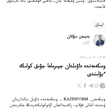
قايتالانباۋى ءۇشىن وقيعاعا جان-جاقتى قۇقىقتىق باعا بەرىلۋى
قاجەت.
ايماق
بەيسەن سۇلتان
اۆتور
10:08, 07 تامىز 2026
وسكەمەندە داۋىلدان جيىرماعا جۋىق كولىك
ءبۇلىندى
وسكەمەن. KAZINFORM - وسكەمەندە داۋىل سالدارىنان
ۇستىنە اعاش قۇلاپ، زاقىمدانعان اۆتوكولىكتەردىڭ يەلەرىنەن