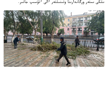
ىشكى ىستەر ورگاندارىنا وتىنىشتەر ءالى ءتۇسىپ جاتىر.
فوتو: وسكەمەن قالاسى اكىمدىگىنەن
قالا اكىمدىگىنىڭ مالىمەتىنشە، داۋىل كەزىندە ورتالىق
كوشەلەردە جەل 15 اعاشتى قۇلاتقان. ولاردىڭ ءبىرقاتارى جول
جيەگىندە تۇرعان اۆتوكولىكتەردىڭ ۇستىنە قۇلادى.
- قازىرگى ۋاقىتتا پوليتسياعا اعاشتاردىڭ قۇلاۋى سالدارىنان