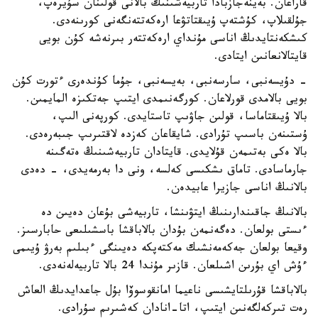
قاراعان. بەينەجازبادا تاربيەشىنىڭ بالانى قولىنان سۇيرەپ،
جۇلقىلاپ، كۇشتەپ ۇيىقتاتۋعا ارەكەتتەنگەنى كورىنەدى.
كىشكەنتايدىڭ اناسى مۇنداي ارەكەتتەر بىرنەشە كۇن بويى
قايتالانعانىن ايتادى.
- دۇيسەنبى، سارسەنبى، بەيسەنبى، جۇما كۇندەرى ءتورت كۇن
بويى بالامدى قورلاعان. كورگەنىمدى ايتىپ جەتكىزە المايمىن.
بالا ۇيىقتاماسا، قولىن جاۋىپ تاستايدى. كورپەنى الىپ،
ۇستىنەن باسىپ تۇرادى. شايقاعان كەزدە لاقتىرىپ جىبەرەدى.
بالا ەكى بەتىمەن قۇلايدى. قايتادان تاربيەشىنىڭ ەتەگىنە
جارماسادى. تاماق ىشكىسى كەلسە، ونى دا بەرمەيدى، - دەدى
بالانىڭ اناسى جازيرا عابيدەن.
بالانىڭ جاقىندارىنىڭ ايتۋىنشا، تاربيەشى بۇعان دەيىن دە
ءىستى بولعان. دەگەنمەن بۇدان بالاباقشا باسشىلىعى حابارسىز.
وقيعا بولعان جەكەمەنشىك مەكتەپكە دەيىنگى ءبىلىم بەرۋ ۇيىمى
ءۇش اي بۇرىن اشىلعان. قازىر مۇندا 24 بالا تاربيەلەنەدى.
بالاباقشا قۇرىلتايشىسى ناعيما امانقوسوۆا بۇل جاعدايدىڭ العاش
رەت تىركەلگەنىن ايتىپ، اتا-انادان كەشىرىم سۇرادى.