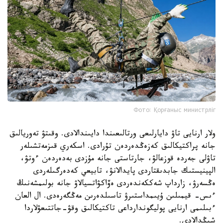
Фото: Қорғаныс министрліг
ولار ارنايى تاۋ دايارلىعى ورتالىعىندا دايىندالادى. وقىتۋ تەوريالىق
جانە پراكتيكالىق كەزەڭدەردەن تۇرادى. اسكەري قىزمەتشىلەر
تاۋلى جەردە قوزعالۋ، جارتاستى جانە مۇزدى بەدەردەن ءوتۋ،
الپينيستىك جابدىقتاردى پايدالانۋ، تابيعي كەدەرگىلەردى
ەڭسەرۋ، زارداپ شەككەندەردى ەۆاكۋاتسيالاۋ جانە بولىمشەنىڭ
ءىس- قيمىلىن ۇيىمداستىرۋ تاسىلدەرىن مەڭگەرەدى. ال العان
ءبىلىمى ارنايى پوليگوندارداعى تاكتيكالىق وقۋ-جاتتىعۋلاردا
شىڭدالادى.