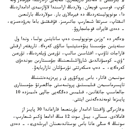
«ءبىرىنشى - ەلەكتر تاريفتەرى. سەبەبى ارالارىندا فيرمالار وتە
كوپ، قوسىپ قويعان. ولاردىڭ اراسىندا لاۋازىمدى ادامداردىڭ
دا، مونوپوليستەردىڭ دە فيرمالارى بار. سولاردىڭ بارلىعىن
انىقتاپ، سىرتقا شىعارىپ جاتىرمىز. قۇقىقتىق باعا بەرۋدەمىز»،
- دەدى قايرات قوجامجاروۆ.
«ەگەر دە ءوزىن مونوپوليست دەپ سانايتىن بولسا، وندا ول
ىستەيتىن جۇمىسىنا ينۆەستيتسيا سالۋى كەرەك. تاريفتەر ارقىلى
قاراجات تاۋىپ، اقشاسىن سالىپ، تۇرعىن ۇيلەردىڭ، تۇرعىن
ءۇي- كوممۋنالدىق شارۋاشىلىعىنىڭ جۇمىستارىن جوندەۋى
كەرەك»، - دەپ ەسكەرتتى نۇرسۇلتان نازاربايەۆ.
سونىمەن قاتار، باس پروكۋرور ق ر پرەزيدەنتىنىڭ
تاپسىرماسىمەن قىلمىستىق پروتسەستى جاڭعىرتۋ جۇمىستارى
جالعاسىپ جاتقانىن، قىلمىس دەڭگەيى جالپى ەلىمىزدە 10
پايىزعا تومەندەگەنىن ايتتى.
«قازىرگى ۋاقىتتا ادامدار بۇرىنعىعا قاراعاندا 30 پايىز از
قامالادى. مىسالى، بيىل سوت 12 مىڭ ادامعا ۇكىم شىعارىپ،
سونىڭ 4 مىڭى عانا باس بوستاندىعىنان ايرىلدى»، - دەدى