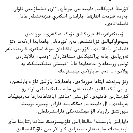
كۋرسقا فيزيكالىق دايىندىعى جوعارى ءارى دەنساۋلىعى تاۋلى
جەردە قىزمەت اتقارۋعا جارامدى اسكەري قىزمەتشىلەر عانا
قابىلدانادى.
- ۇمىتكەرلەردىڭ فيزيكالىق مۇمكىندىكتەرى، مورالدىق-
پسيحولوگيالىق تۇراقتىلىعى مەن كۇردەلى جاعدايدا ارەكەت ەتۋ
قابىلەتى باعالانادى. كۋرستى اياقتاعان سوڭ اسكەري قىزمەتشىلەر
تەوريالىق جانە پراكتيكالىق سىناقتاردان ءوتىپ، تالاپتاردى
تولىق ورىنداعان جاعدايدا عانا ءتيىستى بىلىكتىلىككە يە
بولادى،- دەپ حابارلادى مينيسترلىك.
وقۋ بىرنەشە اپتاعا سوزىلادى. باعدارلاما بازالىق تاۋ دايارلىعىن،
ارنايى تاكتيكالىق دايىندىقتى جانە بىلىكتىلىكتى ارتتىرۋ
كۋرستارىن قامتيدى. كۋرستى ءساتتى اياقتاعاندارعا سەرتيفيكات
بەرىلەدى، ال دايىندىق دەڭگەيىنە قاراي الپينيزم بويىنشا
سپورتتىق رازرياد الۋ مۇمكىندىگى قاراستىرىلعان.
دايارلىق بارىسىندا حالىقارالىق قاۋىپسىزدىك ستاندارتتارىنا ساي
الپينيستىك جابدىقتار، سيفرلىق كارتالار مەن ناۆيگاتسيالىق