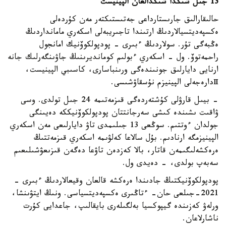
13 جىل شىڭدا شىڭدالعان الپينيست
حالىقارالىق جارىستارداعى جەتىستىكتەر مەن كۇردەلى
ەكسپەديتسيالاردىڭ ارتىندا تاجىريبەلى اسكەري مامانداردىڭ
ەڭبەگى تۇر. سولاردىڭ ءبىرى - پودپولكوۆنيك امانجول
راحمەتوۆ. ول - اسكەري ءبولىم كومانديرىنىڭ جاۋىنگەرلىك جانە
ارنايى دايارلىق جونىندەگى ورىنباسارى، كاسىبي الپينيست،
Ⅱدارەجەلى الپينيزم نۇسقاۋشىسى.
- بيىل قارۋلى كۇشتەردەگى قىزمەتىمە 24 جىل تولدى. وسى
ۋاقىت ىشىندە كىشى سەرجانتتان پودپولكوۆنيككە دەيىنگى
جولدان ءوتتىم. سوڭعى 13 جىلىمدى تاۋ دايارلىعى مەن اسكەري
الپينيزمگە ارنادىم. بۇل سالاعا كەلۋىمە اسكەري قىزمەتتىڭ
ەرەكشەلىگىمەن قاتار، بالا كەزدەن تاۋعا دەگەن قىزىعۋشىلىعىم
سەبەپ بولدى، - دەيدى ول.
پودپولكوۆنيكتىڭ جادىندا ەرەكشە قالعان وقيعالاردىڭ ءبىرى -
2021-جىلعى حان- ءتاڭىرى ەكسپەديتسياسى. ونىڭ ايتۋىنشا،
ورلەۋ كەزىندە گيپوكسيا بەلگىلەرى بايقالىپ، جاعدايى كۇرت
ناشارلاعان.