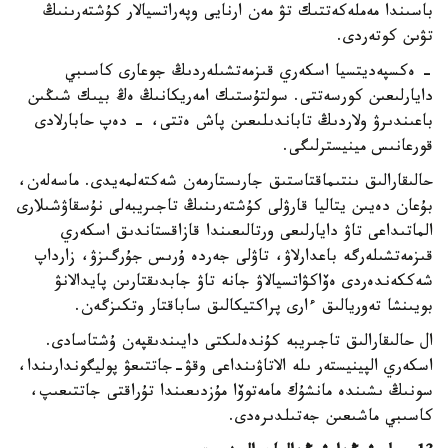
باسىندا مەملەكەتتىك تۋ مەن ارنايى وپەراتسيالار كۇشتەرىنىڭ
تۋىن كوتەردى.
- ەكسپەديتسيا اسكەري قىزمەتشىلەردىڭ جوعارى كاسىبي
دايارلىعىن كورسەتتى. سولتۇستىك امەريكانىڭ ەڭ بيىك شىڭىن
باعىندىرۋ ولاردىڭ تاباندىلىعىن پاش ەتتى، - دەپ حابارلادى
قورعانىس مينيسترلىگى.
حالىقارالىق ىنتىماقتاستىق جارىستارمەن شەكتەلمەيدى. ماسەلەن،
بۇعان دەيىن يتاليا قارۋلى كۇشتەرىنىڭ تاجىريبەلى نۇسقاۋشىلارى
الماتىداعى تاۋ دايارلىعى ورتالىعىندا قازاقستاندىق اسكەري
قىزمەتشىلەرگە باعدارلاۋ، تاۋلى جەردە ۇرىس جۇرگىزۋ، زارداپ
شەككەندەردى ەۆاكۋاتسيالاۋ جانە تاۋ جابدىقتارىن پايدالانۋ
بويىنشا تەوريالىق ءارى پراكتيكالىق ساباقتار وتكىزگەن.
ال حالىقارالىق تاجىريبە كۇندەلىكتى دايىندىقپەن ۇشتاسادى.
اسكەري الپينيستەر ىلە الاتاۋىنداعى وقۋ-جاتتىعۋ پوليگوندارىندا،
سونىڭ ىشىندە مانشۇك مامەتوۆا مۇزدىعىندا تۇراقتى جاتتىعىپ،
كاسىبي ماشىعىن جەتىلدىرەدى.