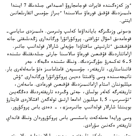
ءوز كەزەگىندە قايرات قوجامجاروۆ اعىمداعى جىلدىڭ 7 ايىندا
ەلىمىزدىڭ قۇقىق قورعاۋ سالاسىندا ءبىراز جۇمىس اتقارىلعانىن
ايتتى.
«سونى وزىڭىزگە بايانداۋعا كەلىپ وتىرمىن. ەلىمىزدى ساياسي-
قوعامدىق احۋال تۇراقتى. پروكۋراتۋرا ورگاندارى زڭدىلىقتى جانە
قۇقىقتىق ءتارتىپتى ساقتاۋدا جۇيەلى شارالار قولدانىپ جاتىر.
ازاماتتاردىڭ قۇقىعىن قورعاۋ سالاسىنا جارتى جىلدىقتىڭ ىشىندە
5-6 تەكسەرۋ جۇرگىزدىك. ونىڭ ىشىندە ەڭبەك، جەر
قاتىناستارى، تاريفتەر، جۇمىسپەن قامتاماسىز ەتۋ ماسەلەلەرى بار.
ناتيجەسىندە وسى ۋاقىتتا دەيىن پروكۋراتۋرا ورگاندارى ءۇش
ميلليوننان استام ازاماتىمىزدىڭ قۇقىعىن قورعادى. ماسەلەن،
تاريفتەرگە كەلەر بولساق، جەتى وڭىردە تاريفتەردىڭ دەڭگەيىن
ءتۇسىرىپ، 1,5 ميلليون ادامعا ارتىق تولەگەن اقشالاردى قايتارۋ
بويىنشا شارالار قولدانىپ جاتىرمىز»، - دەدى باس پروكۋرور.
وسى ورايدا مەملەكەت باسشىسى باس پروكۋروردان ونىڭ قانداي
تاريفتەر ەكەنىن سۇرادى.