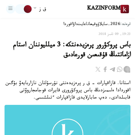
KAZINFORM
ق ز
ترەند:
2026-سايلاۋ
وقيعا
تاعايىنداۋ
اقوردا
19:23, 09 تامىز 2018
باس پروكۋرور پرەزيدەنتكە: 3 ميلليوننان استام
ازاماتتىڭ قۇقىعىن قورعادىق
استانا. قازاقپارات - ق ر پرەزيدەنتى نۇرسۇلتان نازاربايەۆ بۇگىن
اقوردادا ەلىمىزدىڭ باس پروكۋرورى قايرات قوجامجاروۆتى
قابىلدادى، دەپ حابارلايدى قازاقپارات ءتىلشىسى.