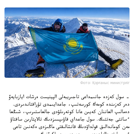
Фото: Қорғаныс министрліг
- سول كەزدە جانىمداعى تاجىريبەلى الپينيست ەرشات ايازبايەۆ
دەر كەزىندە كومەك كورسەتىپ، جاعدايىمدى تۇراقتاندىردى.
دەمالىپ العاننان كەيىن عانا كوتەرىلۋدى جالعاستىرىپ، شىڭعا
ءساتتى جەتتىك. سول جاعداي قاۋىپسىزدىك تالاپتارىن ساقتاۋ
مەن كوماندالىق قولداۋدىڭ قانشالىقتى ماڭىزدى ەكەنىن تاعى