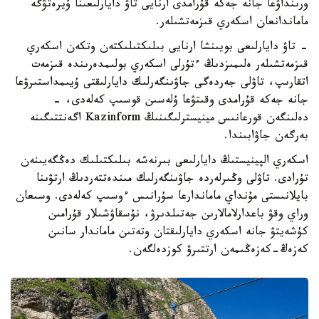
ورىنداۋعا جانە جەكە قۇرامدى ارنايى تاۋ دايارلىعىنا ۇيرەتۋگە
ماماندانعان اسكەري قىزمەتشىلەر.
- تاۋ دايارلىعى بويىنشا ارنايى بىلىكتىلىكتەن وتكەن اسكەري
قىزمەتشىلەر ەلىمىزدىڭ ءتۇرلى اسكەري بولىمدەرىندە قىزمەت
اتقارىپ، تاۋلى جەردەگى جاۋىنگەرلىك دايارلىقتى ۇيىمداستىرۋعا
جانە جەكە قۇرامدى وقىتۋعا ۇلەسىن قوسىپ كەلەدى، -
دەلىنگەن قورعانىس مينيسترلىگىنىڭ Kazinform اگەنتتىگىنە
بەرگەن جاۋابىندا.
اسكەري الپينيستىڭ دايارلىعى بىرنەشە بىلىكتىلىك دەڭگەيىنەن
تۇرادى. تاۋلى وڭىرلەردە جاۋىنگەرلىك مىندەتتەردىڭ ارتۋىنا
بايلانىستى مۇنداي ماماندارعا سۇرانىس ءوسىپ كەلەدى. وسىعان
وراي وقۋ باعدارلامالارىن جەتىلدىرۋ، نۇسقاۋشىلار قۇرامىن
كۇشەيتۋ جانە اسكەري دايارلىقتان وتەتىن ماماندار سانىن
كەزەڭ-كەزەڭىمەن ارتتىرۋ كوزدەلگەن.