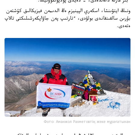
ءبىر مارتە دالەلدەدى، - دەيدى پودپولكوۆنيك.
ونىڭ ايتۋىنشا، اسكەري الپينيزم ەڭ الدىمەن فيزيكالىق كۇشتەن
بۇرىن سالقىنقاندى بولۋدى، ءتارتىپ پەن جاۋاپكەرشىلىكتى تالاپ
ەتەدى.
Фото: Аманжол Рахметовтің жеке мұрағатынан