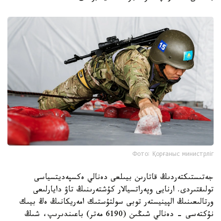
Фото: Қорғаныс министрліг
جەتىستىكتەردىڭ قاتارىن بيىلعى دەنالي ەكسپەديتسياسى
تولىقتىردى. ارنايى وپەراتسيالار كۇشتەرىنىڭ تاۋ دايارلىعى
ورتالىعىنىڭ الپينيستەر توبى سولتۇستىك امەريكانىڭ ەڭ بيىك
نۇكتەسى - دەنالي شىڭىن (6190 مەتر) باعىندىرىپ، شىڭ