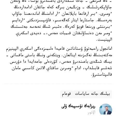
- ەڭ قىزىعى - جاڭا شىڭداردى باعىندىرۋ بولسا، ەڭ ۇلكەن
جاۋاپكەرشىلىك - وزىڭمەن بىرگە كەلە جاتقان ادامداردىڭ
ءومىرى. ءبىر ارقانعا بايلانعان ءار ادامنىڭ اماندىعىنا جاۋاپ
بەرەسىڭ. جاستارعا ايتار كەڭەسىم، قاۋىپسىزدىكتى ءاردايىم
ءبىرىنشى ورىنعا قويۋ كەرەك. ەشبىر شىڭ نەمەسە جەتىستىك
ءومىر مەن دەنساۋلىقتان قىمبات ەمەس،- دەيدى اسكەري
الپينيست.
امانجول راحمەتوۆ ۇستاناتىن قاعيدا ەلىمىزدەگى اسكەري الپينيزم
مەكتەبىنىڭ نەگىزىنە اينالعان. ويتكەنى ونىڭ باستى ماقساتى -
بيىك شىڭدى باعىندىرۋ ەمەس، كۇردەلى جاعدايدا دا دۇرىس
شەشىم قابىلداپ، ادام ءومىرىن ساقتاي الاتىن كاسىبي مامان
قالىپتاستىرۋ.
بيلىك جانە ساياسات
قوعام
ريزابەك نۇسىپبەك ۇلى
اۆتور