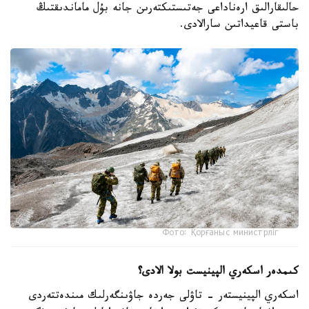
حالىقارالىق ارەناداعى جەتىستىكتەرىن جانە بۇل ماماندىقتىڭ
باستى قاعيداتىن سارالادى.
Фото: Қорғаныс министрліг
كىمدەر اسكەري الپينيست بولا الادى؟
اسكەري الپينيستەر - تاۋلى جەردە جاۋىنگەرلىك مىندەتتەردى