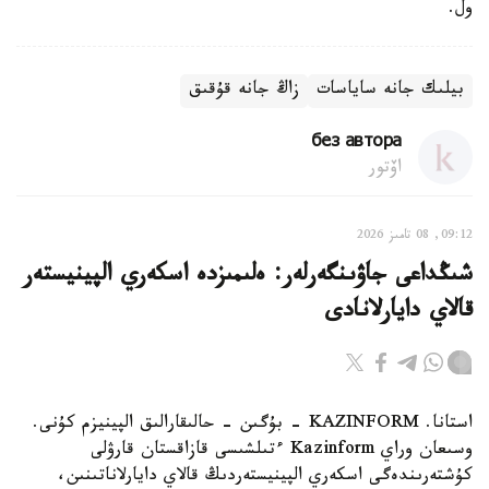
ول.
بيلىك جانە ساياسات
زاڭ جانە قۇقىق
без автора
اۆتور
09:12, 08 تامىز 2026
شىڭداعى جاۋىنگەرلەر: ەلىمىزدە اسكەري الپينيستەر
قالاي دايارلانادى
استانا. KAZINFORM - بۇگىن - حالىقارالىق الپينيزم كۇنى.
وسىعان وراي Kazinform ءتىلشىسى قازاقستان قارۋلى
كۇشتەرىندەگى اسكەري الپينيستەردىڭ قالاي دايارلاناتىنىن،