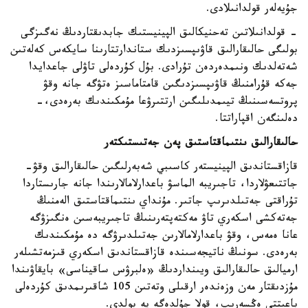
جۇيەلەر قولدانىلادى.
- قولدانىلاتىن تەحنيكالىق الپينيستىك جابدىقتاردىڭ نەگىزگى
بولىگى حالىقارالىق قاۋىپسىزدىك ستاندارتتارىنا سايكەس كەلەتىن
شەتەلدىك ونىمدەردەن تۇرادى. بۇل كۇردەلى تاۋلى جاعدايدا
جەكە قۇرامنىڭ قاۋىپسىزدىگىن قامتاماسىز ەتۋگە جانە وقۋ
پروتسەسىنىڭ تيىمدىلىگىن ارتتىرۋعا مۇمكىندىك بەرەدى،-
دەلىنگەن اقپاراتتا.
حالىقارالىق ىنتىماقتاستىق پەن جەتىستىكتەر
قازاقستاندىق الپينيستەر كاسىبي شەبەرلىگىن حالىقارالىق وقۋ-
جاتتىعۋلاردا، تاجىريبە الماسۋ باعدارلامالارىندا جانە جارىستاردا
تۇراقتى جەتىلدىرىپ جاتىر. مۇنداي ىنتىماقتاستىق الەمنىڭ
جەتەكشى اسكەري تاۋ مەكتەپتەرىنىڭ تاجىريبەسىن ەنگىزۋگە
عانا ەمەس، وقۋ باعدارلامالارىن جەتىلدىرۋگە دە مۇمكىندىك
بەرەدى. سونىڭ ناتيجەسىندە قازاقستاندىق اسكەري قىزمەتشىلەر
ارميالىق حالىقارالىق ويىنداردىڭ «ەلبرۋس ساقيناسى» بايقاۋىندا
مۇزدىقتار مەن وزەندەر ارقىلى وتەتىن 105 شاقىرىمدىق كۇردەلى
باعىتتى ەڭسەرىپ، قولا جۇلدەگە يە بولدى.