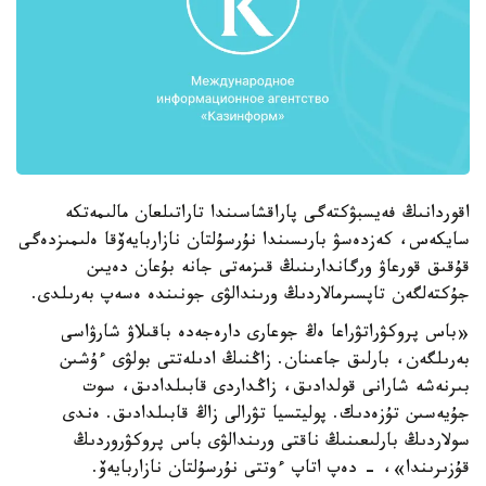
اقوردانىڭ فەيسبۋكتەگى پاراقشاسىندا تاراتىلعان مالىمەتكە
سايكەس، كەزدەسۋ بارىسىندا نۇرسۇلتان نازاربايەۆقا ەلىمىزدەگى
قۇقىق قورعاۋ ورگاندارىنىڭ قىزمەتى جانە بۇعان دەيىن
جۇكتەلگەن تاپسىرمالاردىڭ ورىندالۋى جونىندە ەسەپ بەرىلدى.
«باس پروكۋراتۋراعا ەڭ جوعارى دارەجەدە باقىلاۋ شارۋاسى
بەرىلگەن، بارلىق جاعىنان. زاڭنىڭ ادىلەتتى بولۋى ءۇشىن
بىرنەشە شارانى قولدادىق، زاڭداردى قابىلدادىق، سوت
جۇيەسىن تۇزەدىك. پوليتسيا تۋرالى زاڭ قابىلدادىق. ەندى
سولاردىڭ بارلىعىنىڭ ناقتى ورىندالۋى باس پروكۋروردىڭ
قۇزىرىندا»، - دەپ اتاپ ءوتتى نۇرسۇلتان نازاربايەۆ.