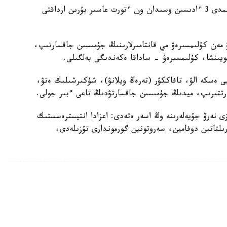
ال نەيروبيولوگتار نيۋبەرگە پەن ۋولدماننىڭ مىنا ءتيىمدى 3 ءادىسىن وسىدان ون ءتورت عاسىر بۇرىن ارداقتى
يۋ مەن كۇلىمسىرەۋ مي قانتامىرلارىنىڭ جۇمىسىن جاقسارتىپ،
بويىنشا، كۇلىمسىرەۋ - ساداقا ەكەندىگى بەلگىلى.
جيى ەسكە الۋ، تافاككۋر (تەرەڭ ويلانۋ)، شۇكىرشىلىك ەتۋ،
 ارتتىرىپ، ميدىڭ جۇمىسىن جاقسارتۋدىڭ تاعى ءبىر جولى.
 ەتۋدىڭ ءوزى نەرۆ جۇيەلەرىنە وڭ اسەر ەتەدى: اعزادا انتيسترەسستىك
رىلتاتىن دوفامين، سەروتونين گورموندارى تۇزىلەدى،