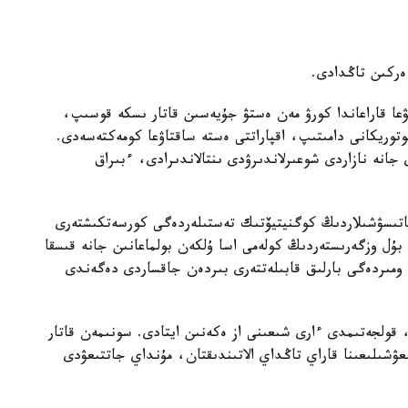
 ەركىن تاڭدادى.
ۋعا قاراعاندا كورۋ مەن ەستۋ جۇيەسىن قاتار ىسكە قوسىپ،
توريكانى دامىتىپ، اقپاراتتى ەستە ساقتاۋعا كومەكتەسەدى.
ى جانە نازاردى شوعىرلاندىرۋدى ىنتالاندىرادى، ءبىراق
ى قاتىسۋشىلاردىڭ كوگنيتيۆتىك تەستىلەردەگى كورسەتكىشتەرى
بۇل وزگەرىستەردىڭ كولەمى اسا ۇلكەن بولماعانىن جانە قىسقا
ومىردەگى بارلىق قابىلەتتەرى بىردەن جاقساردى دەگەندى
، قولجەتىمدى ءارى شىعىنى از ەكەنىن ايتادى. سونىمەن قاتار
زىعۋشىلىعىنا قاراي تاڭداي الاتىندىقتان، مۇنداي جاتتىعۋدى