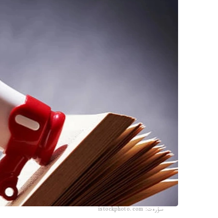
سۋرەت: istockphoto.com