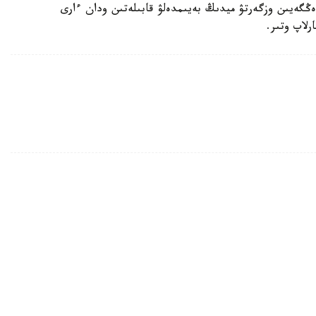
دەڭگەيىن وزگەرتۋ ميدىڭ بەيىمدەلۋ قابىلەتىن ودان ءارى
رلاپ وتىر.
ەن سىعاناق قالاشىعى قالپىنا