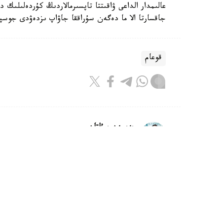
عالىمدار الداعى ۋاقىتتا تاپسىرمالاردىڭ كۇردەلىلىك 
جاقسارتا الا ما دەگەن سۇراققا جاۋاپ ىزدەۋدى جوسپا
قوعام
بەيسەن سۇلتان
اۆتور
22:29, 06 تامىز 2026
سىر وڭىرىندەگى باقاتام كەسەنەسى م
كەلتىرىلىپ جاتىر