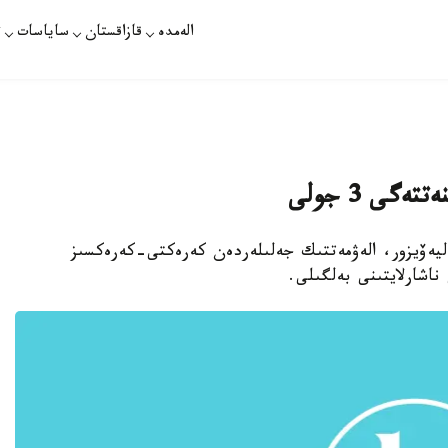
الەمدە
قازاقستان
ساياسات
ت
ى 3 جولى
ەليەۆيزور، الەۋمەتتىك جەلىلەردەن كەرەكتى-كەرەكسىز
ناشارلايتىنى بەلگىلى.