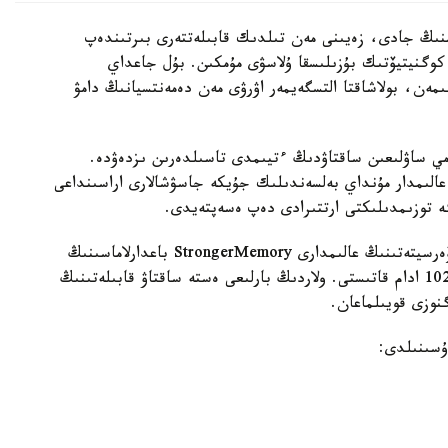
منىڭ جادى، زەيىنى مەن تىلدىك قابىلەتتەرى بىرتىندەپ
 كوگنيتيۆتىك بۇزىلىسقا ۇلاسۋى مۇمكىن. بۇل جاعداي
ىمەن، بولاشاقتا التسگەيمەر اۋرۋى مەن دەمەنتسيانىڭ دامۋ
مي ساۋلىعىن ساقتاۋدىڭ ءتيىمدى تاسىلدەرىن ىزدەۋدە.
عالىمدار مۇنداي بەلسەندىلىك جۇيكە جاسۋشالارى اراسىنداعى
گە توزىمدىلىكتى ارتتىرادى دەپ ەسەپتەيدى.
زەرتتەۋ اياسىندا ا ق ش-تاعى دجوردج مەيسون ۋنيۆەرسيتەتىنىڭ عالىمدارى StrongerMemory باعدارلاماسىنىڭ
تيىمدىلىگىن باعالادى. وعان جاسى 59-دان اسقان 102 ادام قاتىستى. ولاردىڭ بارلىعى ەستە ساقتاۋ قابىلەتىنىڭ
گنوزى قويىلماعان.
ۇسىنىلدى: