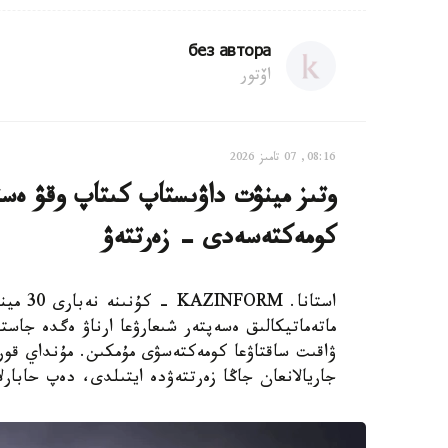
без автора
اۆتور
08:16, 07 تامىز 2026
وتىز مينۋت داۋىستاپ كىتاپ وقۋ ەستە
كومەكتەسەدى - زەرتتەۋ
استانا.
ماتەماتيكالىق ەسەپتەر شىعارۋعا ارناۋ ەگدە جاستا
جاريالانعان جاڭا زەرتتەۋدە ايتىلدى، دەپ حابارلايدى st.org