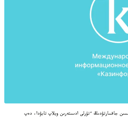
سىن جاقسارتۋدىڭ ءتۇرلى ادىستەرىن ويلاپ تابۋدا، دەپ