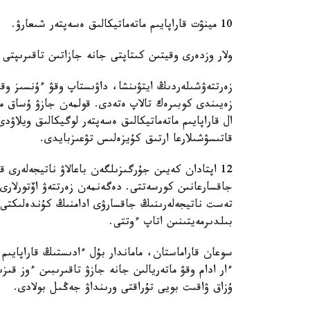
10 مينۋت قاراپايىم ماتەماتيكالىق ەسەپتەر شىعارۋ.
ولار وزدەرى وقيتىن كىتاپتى جانە جازاتىن تاقىرىپتى
زەرتتەۋشىلەردىڭ ايتۋىنشا، داۋىستاپ وقۋ ءۇنسىز وق
زەيىندى كوبىرەك تالاپ ەتەدى. قولمەن جازۋ ۇساق مو
ال قاراپايىم ماتەماتيكالىق ەسەپتەر لوگيكالىق ويلاۋد
قاتىسۋشىلارعا ارتىق كۇيزەلىس تۋعىزبايدى.
12 اپتادان كەيىن جۇرگىزىلگەن باعالاۋ ناتيجەلەر
جاقسارعانىن كورسەتتى. دەگەنمەن زەرتتەۋ اۆتورلارى 
تەست ناتيجەلەرىنىڭ جاقسارۋى ادامنىڭ كۇندەلىكتى 
بىلدىرمەيتىنىن اتاپ ءوتتى.
سوعان قاراماستان، ماماندار بۇل ءادىستىڭ قاراپايىم
ءار ادام وقۋ ماتەريالىن جانە جازۋ تاقىرىبىن ءوز قى
ۇزاق ۋاقىت بويى تۇراقتى ورىنداۋ جەڭىل بولادى.