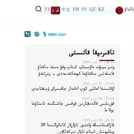
الداۋ
KZ
QZ
РУ
EN
中文
ق ز
ЎЗ
تاقىرىپقا قاتىستى
08:16, 07 تامىز 2026
وتىز مينۋت داۋىستاپ كىتاپ وقۋ ەستە ساقتاۋ
قابىلەتىن ساقتاۋعا كومەكتەسەدى - زەرتتەۋ
07:45, 07 تامىز 2026
اۋلاسىندا اعاشى كوپ ادامدار جاقسىراق ۇيىقتايدى
22:04, 06 تامىز 2026
قۇرىلىس قالدىقتارىن قوقىس جاشىگىنە تاستاۋعا
بولا ما
20:56, 06 تامىز 2026
قازاقستاننىڭ ۇلتتىق تاۋارلار كاتالوگىندا 29
ميلليوننان استام تاۋار تىركەلگەن