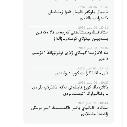
20:45, 06 تامىز 2026
تانىمال بلوگەر قايسار قامزا ۆەتنامنان
ەكستراديسيالاندى
20:31, 06 تامىز 2026
استانانىڭ وسىنشالىقتى كەرەمەت قالا ەكەنىن
بىلمەپپىن نيكولاي كوستەر-ۆالداۋ
20:07, 06 تامىز 2026
ىلە الاتاۋىندا گيمالاي ۇلارى فوتوتۇزاققا ءتۇسىپ
قالدى
19:45, 06 تامىز 2026
قاي سالاعا گرانت كوپ ءبولىندى
19:27, 06 تامىز 2026
بالالاردىڭ كورۋ قابىلەتى نەگە ناشارلاپ بارادى
- وفتالمولوگ ءتۇسىندىردى
18:44, 06 تامىز 2026
استانادا قابانباي باتىر داڭعىلىنىڭ ءبىر بولىگى
ۋاقىتشا جابىلادى