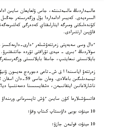
عالىمداردىڭ مالىمەتىنشە، جاس ۇلعايعان سايىن ادا
السىرەيدى. كەيبىر ادامداردا بۇل وزگەرىستەر جەڭىل
كۇندەلىكتى ومىرگە ايتارلىقتاي كەدەرگى كەلتىرمەگەن
قاۋپىن ارتتىرادى.
ءدال وسى سەبەپتى زەرتتەۋشىلەر ءدارى-دارمەكسىز 
سولاردىڭ ءبىرى - ميدى تۇراقتى تۇردە جاتتىقتىرۋ. 
بايلانىستى نىعايتىپ، جاسقا بايلانىستى وزگەرىستەر
ناشارلاعانىن ايتقانىمەن، ەشقايسىسىنا دەمەنتسيا ديا
قاتىسۋشىلارعا كۇن سايىن ءۇش تاپسىرمانى ورىنداۋ 
10 مينۋت بويى داۋىستاپ كىتاپ وقۋ؛
10 مينۋت قولمەن جازۋ؛