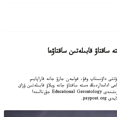
 ساقتاۋ قابىلەتىن ساقتاۋعا
 KAZINFORM - كۇنىنە نەبارى 30 مينۋتتى داۋىستاپ وقۋ، قولمەن جازۋ جانە قاراپايىم
عى ادامداردىڭ ەستە ساقتاۋ جانە ويلاۋ قابىلەتىن ۇزاق
ۋاقىت ساقتاۋعا كومەكتەسۋى مۇمكىن. مۇنداي قورىتىندى Educational Gerontology جۋرنالىندا
psypo.