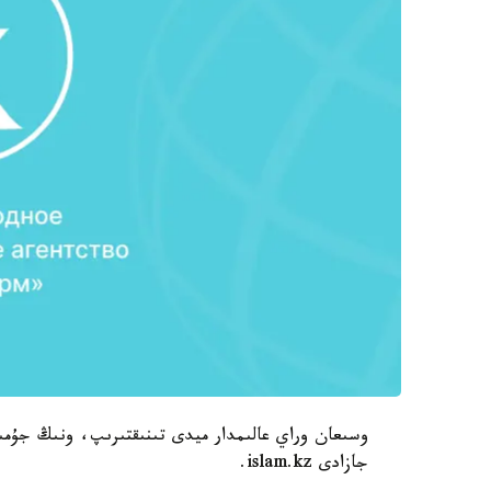
وسىعان وراي عالىمدار ميدى تىنىقتىرىپ، ونىڭ جۇمى
جازادى islam.kz.