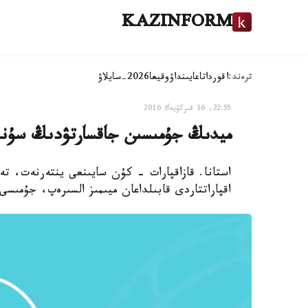
KAZINFORM
ترەند:
اقوردا
تاعايىنداۋ
وقيعا
2026-سايلاۋ
22:55, 16 قىركۇيەك 2016
ميدىڭ جۇمىسىن جاقسارتۋدىڭ سۇننەتتەگ
استانا. قازاقپارات - كۇن سايىنعى ينتەرنەت، ت
اقپاراتتاردى قابىلداعان ميىمىز السىرەپ، جۇمىسى 