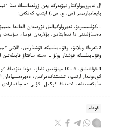
پايعامبارىمىز (س. ع. س.) ايتىپ كەتكەن:
1.كۇلىمسىرەۋ. نەيرولوگيالىق تۇرعىدان العاندا جىم
دەنساۋلىقتى دا نىعايتادى. بۇلارمەن قوسا، سۇننەت 
2.تەرەڭ ويلانۋ، وقۋ-بىلىمگە قۇشتارلىق. اللانى ء
وقۋ-بىلىمگە قۇشتار بولۋ - ەستە ساقتاۋ قابىلەتىن
3.قۇلشىلىق. 5-10 مينۋتتىق ناماز، دۇعا
گورموندار ارتىپ، تىنىشتاندىراتىن، دەپرەسسيادان ا
سايكەسىنشە، ادامنىڭ كوڭىل-كۇيى دە جاقسارادى.
قوعام