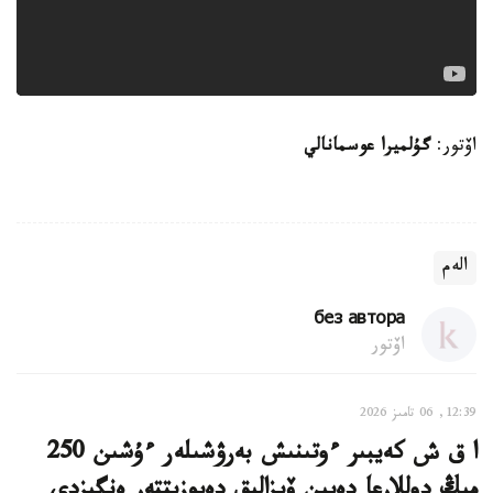
اۆتور:
گۇلميرا عوسمانالي
الەم
без автора
اۆتور
12:39, 06 تامىز 2026
ا ق ش كەيبىر ءوتىنىش بەرۋشىلەر ءۇشىن 250
مىڭ دوللارعا دەيىن ۆيزالىق دەپوزيتتەر ەنگىزدى