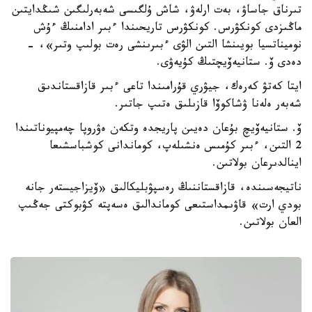
تىرناق جاساۋ، بەت ارلەۋ، شاش ۇلگىسى شەبەرلىگىن شىڭدايتىن
ماڭىزدى كونكۋرس. كونكۋرس تاريحىندا ءبىر ادامنىڭ ءۇش
نوميناتسيا بويىنشا التىن الۋى ءبىرىنشى رەت بولىپ وتىر»، -
دەدى ۆ. ستانيەۆيچتىڭ كۇيەۋى.
ايتا كەتۋ كەرەك، جيۋري قۇرامىندا تاعى ءبىر قازاقستاندىق
شەبەر ەلەنا ۋشاكوۆا قازىلىق ەتىپ جاتىر.
ۆ. ستانيەۆيچ بۇعان دەيىن پاريجدە وتكەن ەۋروپا چەمپيوناتىندا
2 التىن، ءبىر كۇمىس ەنشىلەپ، كوماندانى كوشباسشىعا
اينالدىرعان بولاتىن.
ناتيجەسىندە، قازاقستاننىڭ رەسپۋبليكالىق «ۆيزاجيستەر جانە
بودي ارت» قاۋىمداستىعى كوماندالىق ەسەپتە كۋبوكتى جەڭىپ
العان بولاتىن.