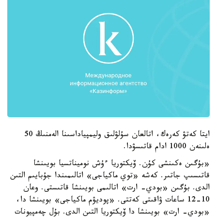
ايتا كەتۋ كەرەك، اتالعان سۇلۋلىق وليمپياداسىنا الەمنىڭ 50
ەلىنەن 1000 ادام قاتىسۋدا.
«بۇگىن ەكىنشى كۇن. ۆيكتوريا ءۇش نوميناتسيا بويىنشا
قاتىسىپ جاتىر. كەشە «توي ماكياجى» اتالىمىندا جۇبايىم التىن
الدى. بۇگىن «بودي- ارت» اتالىمى بويىنشا قاتىستى. وعان
10-12 ساعات ۋاقىتى كەتتى. «پوديۋم ماكياجى» بويىنشا دا،
«بودي- ارت» بويىنشا دا ۆيكتوريا التىن الدى. بۇل چەمپيونات