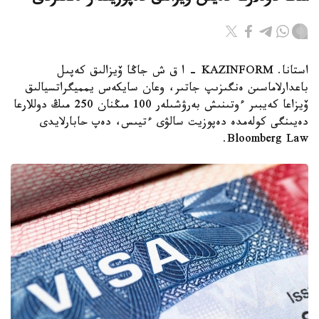
استانا. KAZINFORM – ا ق ش جاڭا ۆيزالىق كەپىل
باعدارلاماسىن ەنگىزىپ جاتىر، وعان سايكەس يمميگراتسيالىق
ۆيزاعا كەيبىر ءوتىنىش بەرۋشىلەر 100 مىڭنان 250 مىڭ دوللارعا
دەيىنگى كولەمدە دەپوزيت سالۋى ءتيىس، دەپ حابارلايدى
Bloomberg Law.