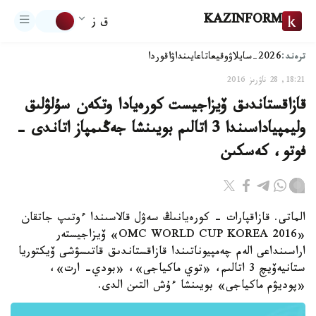
KAZINFORM
ق ز
ترەند:
2026-سايلاۋ
وقيعا
تاعايىنداۋ
اقوردا
18:21, 28 ناۋرىز 2016
قازاقستاندىق ۆيزاجيست كورەيادا وتكەن سۇلۋلىق
وليمپياداسىندا 3 اتالىم بويىنشا جەڭىمپاز اتاندى -
فوتو، كەسكىن
الماتى. قازاقپارات - كورەيانىڭ سەۋل قالاسىندا ءوتىپ جاتقان
«OMC WORLD CUP KOREA 2016» ۆيزاجيستەر
اراسىنداعى الەم چەمپيوناتىندا قازاقستاندىق قاتىسۋشى ۆيكتوريا
ستانيەۆيچ 3 اتالىم، «توي ماكياجى»، «بودي- ارت»،
«پوديۋم ماكياجى» بويىنشا ءۇش التىن الدى.