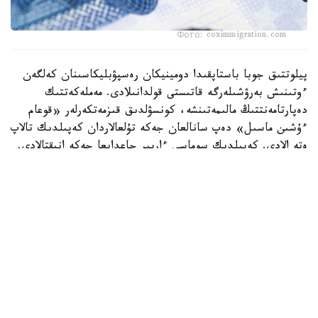
Фото: coximmigration.com
پيلوتتىق جوبا باستاپقىدا دومينيكان رەسپۋبليكاسىنان كەلگەن
ءوتىنىش بەرۋشىلەرگە قاتىستى قولدانىلادى. مەملەكەتتىك
دەپارتامەنتتىڭ مالىمەتىنشە، كونسۋلدىق قىزمەتكەرلەر «قوعام
ءۇشىن ماسىل» دەپ سانالعان جەكە تۇلعالاردان كەپىلدىك تالاپ
ەتە الادى. كەپىلدىك سوماسى ءاربىر جاعدايعا جەكە انىقتالادى.
ا ق ش مەملەكەتتىك دەپارتامەنتىنىڭ وكىلى توممي پيگوتتتىڭ
مالىمدەۋىنشە، «قۇراما شتاتتارىنا يمميگراتسيا - بۇل قۇقىق
ەمەس، ارتىقشىلىق». ول باعدارلاما الەۋمەتتىك قاۋىپسىزدىك
جەلىسىن قورعاۋعا باعىتتالعانىن جانە ءوتىنىش بەرۋشىلەردىڭ
قوعامدىق كومەككە تاۋەلدىلىگىن باعالاۋ ەرەجەلەرىن قاتاڭداتاتىن
ىشكى قاۋىپسىزدىك دەپارتامەنتىمەن بىرلەسىپ جۇزەگە اسىرىلىپ
جاتقانىن قوستى.
جاڭا باعدارلاما ترامپ اكىمشىلىگى ەنگىزگەن باسقا شەكتەۋلەردى