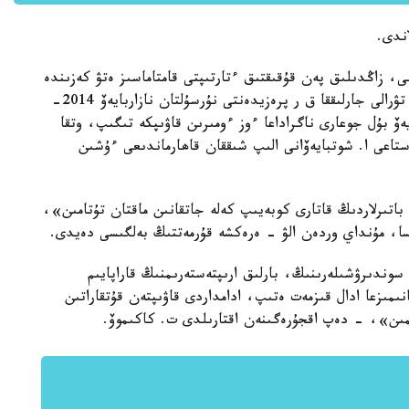
اندى.
، زاڭدىلىق پەن قۇقىقتىق ءتارتىپتى قامتاماسىز ەتۋ كەزىندە
كورسەتكەن ەرلىگى مەن وجەتتىگى ءۇشىن ماراپاتتاۋ تۋرالى جارلىققا ق ر پرەزيدەنتى نۇرسۇلتان نازاربايەۆ 2014-
بايەۆ بۇل جوعارى ناگراداعا ءوز ءومىرىن قاۋىپكە تىگىپ، وتقا
ن ۇيدەن 68 جاستاعى ر. مۇستايەۆانى، 10 جاستاعى ا. شوتبايەۆانى الىپ شىققان قاھارماندىعى ءۇشىن
 باتىرلاردىڭ قاتارى كوبەيىپ كەلە جاتقانىن ماقتان تۇتامىن»،
سا، مۇنداي وردەن الۋ - ەرەكشە قۇرمەتتىڭ بەلگىسى دەيدى.
وندىرۋشىلەرىنىڭ، بارلىق ارىپتەستەرىمنىڭ قاراپايىم
ىمىزعا ادال قىزمەت ەتىپ، ادامداردى قاۋىپتەن قۇتقاراتىن
مىن»، - دەپ اقجۇرەگىنەن اقتارىلدى ت. كاكىموۆ.