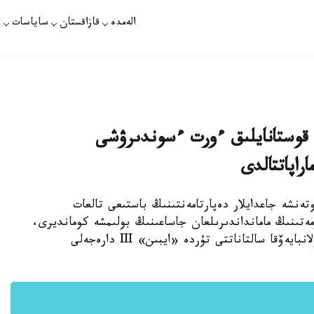
الەمدە
قازاقستان
ساياسات
ت
 قوستانايلىق ءورت ءسوندىرۋشى
وتەنشە جاعدايلار دەپارتامەنتىنىڭ باستىعى تالعات
 2№ ورتكە قارسى قىزمەتىنىڭ مامانداندىرىلعان جاساعىنىڭ بولىمشە كومانديرى،
ورتكە قارسى قىزمەتتىڭ اعا سەرجانتى ساكەن قۇلانبايەۆقا سالتاناتتى تۇردە «ايبىن» III دارەجەلى