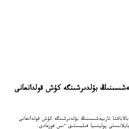
بيەشىسىنىڭ بۇلدىرشىنگە كۇش قولدانعانى
جەكەمەنشىك بالاباقشا تاربيەشىسىنىڭ بۇلدىرشىنگە كۇش قولدانعانى
 بايلانىستى پوليتسيا قىلمىستىق ءىس قوزعادى.