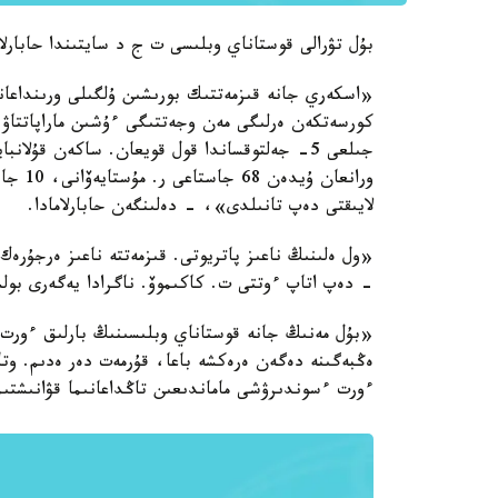
بۇل تۋرالى قوستاناي وبلىسى ت ج د سايتىندا حابارل
«اسكەري جانە قىزمەتتىك بورىشىن ۇلگىلى ورىنداعانى
جىلعى 5- جەلتوقساندا قول قويعان. ساكەن قۇلان
ورانعا
لايىقتى دەپ تانىلدى»، - دەلىنگەن حابارلامادا.
«ول ەلىنىڭ ناعىز پاتريوتى. قىزمەتتە ناعىز ەرجۇرەك
- دەپ اتاپ ءوتتى ت. كاكىموۆ. ناگرادا يەگەرى بول
«بۇل مەنىڭ جانە قوستاناي وبلىسىنىڭ بارلىق ءورت س
ەڭبەگىنە دەگەن ەرەكشە باعا، قۇرمەت دەر ەدىم. وتان
ءورت ءسوندىرۋشى ماماندىعىن تاڭداعانىما قۋانىشتى