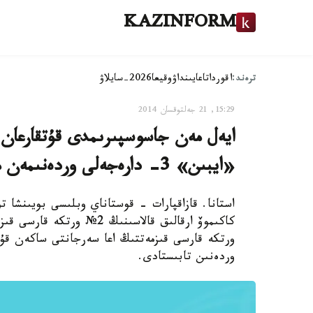
KAZINFORM
ترەند:
اقوردا
تاعايىنداۋ
وقيعا
2026-سايلاۋ
15:29, 21 جەلتوقسان 2014
ايەل مەن جاسوسپىرىمدى قۇتقارعان
«ايبىن» 3- دارەجەلى وردەنىمەن ماراپاتتالدى
استانا. قازاقپارات - قوستاناي وبلىسى بويىنشا ت
كاكىموۆ ارقالىق قالاسىنىڭ
وردەنىن تابىستادى.