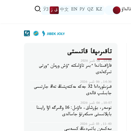
الداۋ
KZ
QZ
РУ
EN
中文
ق ز
ЎЗ
تاقىرىپقا قاتىستى
13:06, 08 تامىز 2026
قازاقستاندا ءبىر تاۋلىكتە ءۇش ورمان ءورتى
تىركەلدى
14:56, 06 تامىز 2026
قىزىلوردادا 32 جەكە مەكتەپتىڭ تەڭ جارتىسى
جابىلىپ قالدى
10:07, 06 تامىز 2026
نوسەر، بۇرشاق، داۋىل: 16 وڭىرگە اۋا رايىنا
بايلانىستى ەسكەرتۋ جاسالدى
11:40, 05 تامىز 2026
سەكسەن باتىردىڭ كىسەسى