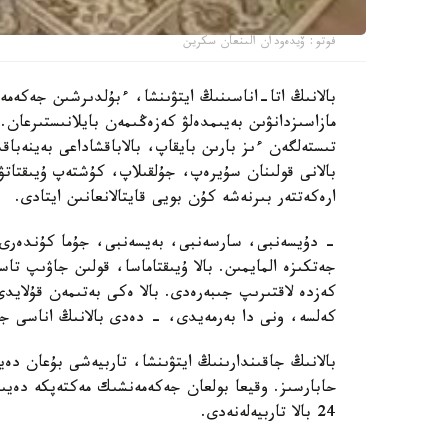
فوتو: ۆيدەودان الىنعان سكرين
بالانىڭ اتا-اناسىنىڭ ايتۋىنشا، ءبۇلدىرشىن جەكەمە
مازاسىزدانۋىن بەيىمدەلۋ كەزەڭىمەن بايلانىستىرعان. 
تىستەلگەن ءىز بارىن بايقاپ، بالاباقشاداعى بەينەباقى
بالانى قولىنان سۇيرەپ، جۇلقىلاپ، كۇشتەپ ۇيىقتاتۋ
ارەكەتتەر بىرنەشە كۇن بويى قايتالانعانىن ايتادى.
- دۇيسەنبى، سارسەنبى، بەيسەنبى، جۇما كۇندەرى ء
جەتكىزە المايمىن. بالا ۇيىقتاماسا، قولىن جاۋىپ ت
كەزدە لاقتىرىپ جىبەرەدى. بالا ەكى بەتىمەن قۇلايد
كەلسە، ونى دا بەرمەيدى، - دەدى بالانىڭ اناسى جا
بالانىڭ جاقىندارىنىڭ ايتۋىنشا، تاربيەشى بۇعان دە
حابارسىز. وقيعا بولعان جەكەمەنشىك مەكتەپكە دەيىن
24 بالا تاربيەلەنەدى.