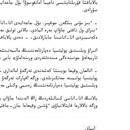
بالاباقشا قۇرىلتايشىسى ناعيما امانقوسوۆا بۇل جاعد
سۇرادى.
- ءبىز مۇنى بىلگەن جوقپىز. بۇل جاعدايدى اتا-انا
ءبىراق ول ناقتى جاۋاپ بەرە المادى. بالانى تولىق 
ەكەنىمىزدى اتا-اناسىنا حابارلادىق، - دەدى بالاباق
اتىراۋ وبلىستىق پوليتسيا دەپارتامەنتىنىڭ مالىمەتىنش
تاربيەلەۋ جونىندەگى مىندەتتەردى ورىنداماۋ» بابى 
- اتالعان وقيعا بويىنشا كەشەندى تەرگەۋ امالدارى جۇ
پوليتسيا بولىمىنە جەتكىزىلدى. وزگە اقپارات تەرگە
وبلىستىق پوليتسيا دەپارتامەنتىنىڭ رەسمي وكىلى مەي
بالانىڭ اتا-اناسى كىنالىلەردىڭ زاڭ الدىندا جاۋاپ 
وزگە بالالارعا قايتالانباۋى ءۇشىن وقيعاعا جان-جاقت
ايماق