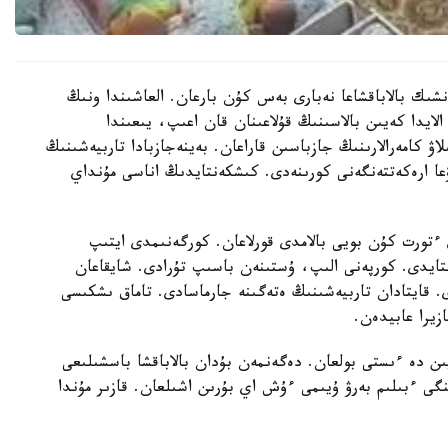
نشىك بالاباقشاعا نەبارى بەس كۇن بارعان. العاشىندا ونىڭ
الايدا كەيىن بالاسىنىڭ قۇلاعىنان قان اعىپ، يىعىندا
لاۋ كامەرالارىنىڭ جازباسىن قاراعان. بەينەجازبادا تاربيەشىنىڭ
عا ارەكەتتەنگەنى كورىنەدى. كىشكەنتايدىڭ اناسى مۇنداي
تورت كۇن بويى بالامدى قورلاعان. كورگەنىمدى ايتىپ
استايدى. كورپەنى الىپ، ۇستىنەن باسىپ تۇرادى. شايقاعان
ى. قايتادان تاربيەشىنىڭ ەتەگىنە جارماسادى. تاماق ىشكىسى
زيرا عابيدەن.
يىن دە ءىستى بولعان. دەگەنمەن بۇدان بالاباقشا باسشىلىعى
گى ءبىلىم بەرۋ ۇيىمى ءۇش اي بۇرىن اشىلعان. قازىر مۇندا