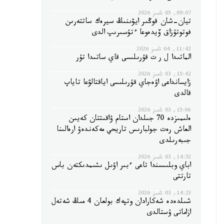
09:07, 05 تامىز 2026
تيان-شان قوڭىر ايۋىنىڭ سيرەك ساتتەرىن
فوتوتۇزاق ۆيدەوعا ءتۇسىرىپ الدى
11:42, 04 تامىز 2026
الماتىدا ل ر ت قۇرىلىسى قاي ساتىدا تۇر
15:42, 03 تامىز 2026
زايسانداعى اۋەجاي قۇرىلىسى اياقتالۋعا تاياپ
قالدى
15:06, 03 تامىز 2026
ەلىمىزدە 70 جىلدان استام ۋاقىتتان كەيىن
العاش رەت جولبارىس تاريحي مەكەندەۋ ارەالىنا
جىبەرىلدى
14:52, 03 تامىز 2026
اباي وبلىسىندا تاعى ءبىر اۋىل ىشىمدىكتەن باس
تارتتى
14:23, 03 تامىز 2026
شىلدەدە شەكارادان وتپەك بولعان 4 مىڭ شەتەل
ازاماتى ۇستالدى