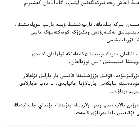
ايدىڭ العاش رەت تىركەلگەنىن ايتىپ، اتا-انادان كەشىرىم
سىمەن بىرگە بىلدىك. تاربيەشىنىڭ ۇيىنە بارىپ سويلەستىك،
مەديتسينالىق تەكسەرۋدەن وتكىزۋگە كومەكتەسۋگە دايىن
شا قۇرىلتايشىسى.
ە، اتالعان دەرەك بويىنشا «كامەلەتكە تولماعان ادامدى
بويىنشا قىلمىستىق ءىس قوزعالعان.
رگىزىلۋدە. قۇقىق بۇزۋشىلىققا قاتىسى بار بارلىق تۇلعالار
ۋ مۇددەسىنە سايكەس جاريالاۋعا جاتپايدى، - دەپ حابارلادى
ىرىم ەرداۋلەت.
بەرۋىن تالاپ ەتىپ وتىر. ولاردىڭ ايتۋىنشا، مۇنداي جاعدايدىڭ
ى قۇقىقتىق باعا بەرىلۋى قاجەت.