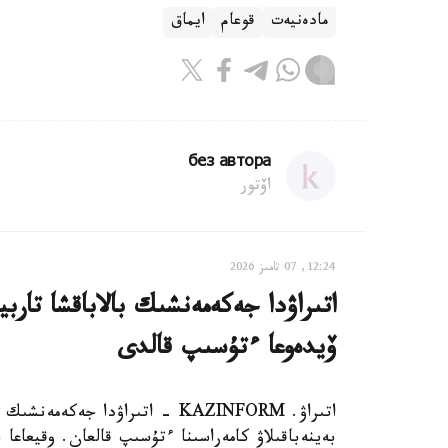
مادەنيەت
قوعام
ايماق
без автора
اۆتور
12:24, 07 تامىز 2026
اتىراۋدا جەكەمەنشىك بالاباقشا تار
ۆيدەوعا ءتۇسىپ قالدى
اتىراۋ. KAZINFORM - اتىراۋدا 
بەينەباقىلاۋ كامەراسىنا ءتۇسىپ قالعان. وقيعاعا