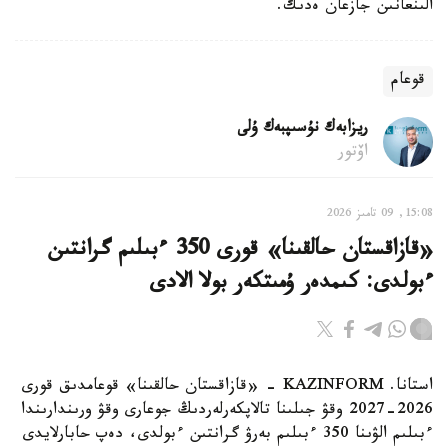
الىنعانىن جازعان ەدىك.
قوعام
ريزابەك نۇسىپبەك ۇلى
اۆتور
15:08, 09 تامىز 2026
«قازاقستان حالقىنا» قورى 350 ءبىلىم گرانتىن
ءبولدى: كىمدەر ۇمىتكەر بولا الادى
استانا. KAZINFORM - «قازاقستان حالقىنا» قوعامدىق قورى
2026-2027 وقۋ جىلىنا تالاپكەرلەردىڭ جوعارى وقۋ ورىندارىندا
ءبىلىم الۋىنا 350 ءبىلىم بەرۋ گرانتىن ءبولدى، دەپ حابارلايدى