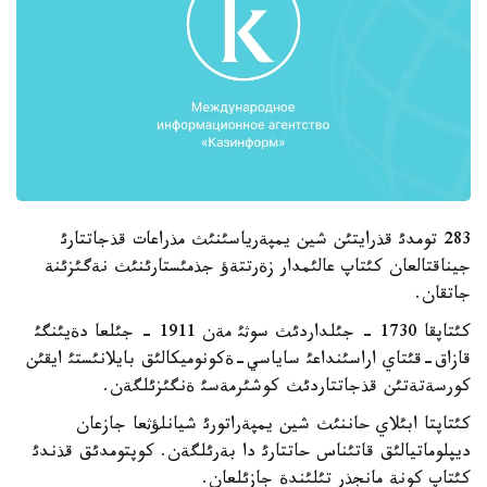
283 تومدئ قذرايتئن شين يمپةرياسئنئث مذراعات قذجاتتارئ
جيناقتالعان كئتاپ عالئمدار زةرتتةؤ جذمئستارئنئث نةگئزئنة
جاتقان.
كئتاپقا 1730 - جئلداردئث سوثئ مةن 1911 - جئلعا دةيئنگئ
قازاق-قئتاي اراسئنداعئ ساياسي-ةكونوميكالئق بايلانئستئ ايقئن
كورسةتةتئن قذجاتتاردئث كوشئرمةسئ ةنگئزئلگةن.
كئتاپتا ابئلاي حاننئث شين يمپةراتورئ شيانلؤثعا جازعان
ديپلوماتيالئق قاتئناس حاتتارئ دا بةرئلگةن. كوپتومدئق قذندئ
كئتاپ كونة مانجذر تئلئندة جازئلعان.