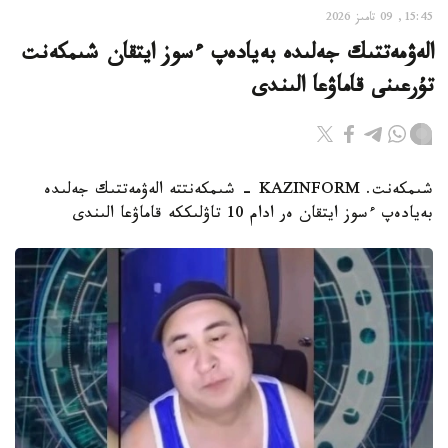
15:45, 09 تامىز 2026
الەۋمەتتىك جەلىدە بەيادەپ ءسوز ايتقان شىمكەنت
تۇرعىنى قاماۋعا الىندى
شىمكەنت. KAZINFORM - شىمكەنتتە الەۋمەتتىك جەلىدە
بەيادەپ ءسوز ايتقان ەر ادام 10 تاۋلىككە قاماۋعا الىندى