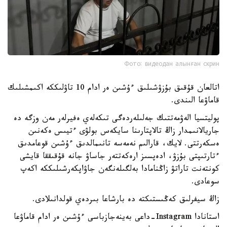
Фото: видеодан алынған скрин
اتالعان قۇقىق بۇزۋشىلىق ءۇشىن ەر ادام 10 تاۋلىككە اكىمشىلىك
قاماۋعا الىندى.
پوليتسيا الەۋمەتتىك جەلىلەردەگى تىكەلەي ەفيرلەر مەن وزگە دە
جاريالانىمدار زاڭ تالاپتارىنا سايكەس بولۋى ءتيىس ەكەنىن
ەسكەرتتى. لايك، قارالىم نەمەسە تانىمالدىق ءۇشىن قوعامدىق
ءتارتىپتى بۇزۋ، ادەپسىز ارەكەتتەر جاساۋ جانە قۇقىققا قايشى
كونتەنت تاراتۋ زاڭنامادا بەلگىلەنگەن جاۋاپكەرشىلىككە اكەپ
سوعادى.
زاڭ سيفرلىق كەڭىستىكتە دە بارشاعا بىردەي قولدانىلادى.
استانادا Instagram-داعى بەينەجازباسى ءۇشىن ەر ادام قاماۋعا