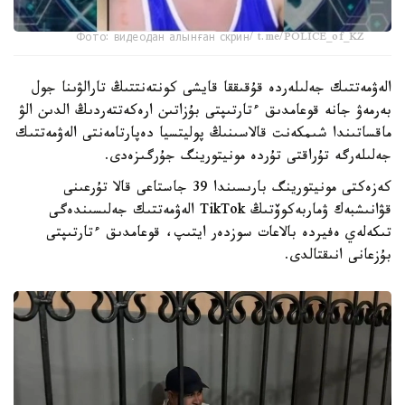
Фото: видеодан алынған скрин/ t.me/POLICE_of_KZ
الەۋمەتتىك جەلىلەردە قۇقىققا قايشى كونتەنتتىڭ تارالۋىنا جول
بەرمەۋ جانە قوعامدىق ءتارتىپتى بۇزاتىن ارەكەتتەردىڭ الدىن الۋ
ماقساتىندا شىمكەنت قالاسىنىڭ پوليتسيا دەپارتامەنتى الەۋمەتتىك
جەلىلەرگە تۇراقتى تۇردە مونيتورينگ جۇرگىزەدى.
كەزەكتى مونيتورينگ بارىسىندا 39 جاستاعى قالا تۇرعىنى
قۋانىشبەك ۋماربەكوۆتىڭ TikTok الەۋمەتتىك جەلىسىندەگى
تىكەلەي ەفيردە بالاعات سوزدەر ايتىپ، قوعامدىق ءتارتىپتى
بۇزعانى انىقتالدى.