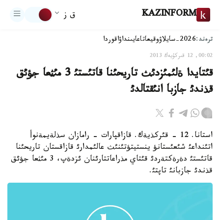
KAZINFORM
ق ز
ترەند:
2026-سايلاۋ
وقيعا
تاعايىنداۋ
اقوردا
00:02, 12 قىركۇيەك 2013
قئتايدا ةلئمئزدئث تاريحئنا قاتئستئ 3 مئثعا جؤئق
قذندئ جازبا انئقتالدئ
استانا. 12 - قئركذيةك. قازاقپارات - رامازان سذلةيمةنوأ
اتئنداعئ شئعئستانؤ ينستيتؤتئنئث عالئمدارئ قازاقستان تاريحئنا
قاتئستئ دةرةكتةردئ قئتاي مذراعاتتارئنان ئزدةپ، 3 مئثعا جؤئق
قذندئ جازبانئ تاپتئ.