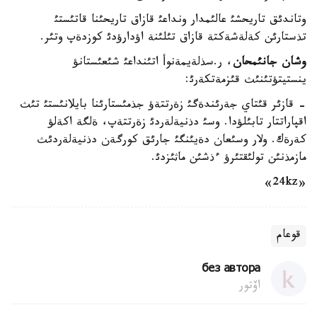
وتاندئق تاريحشئ عالئمدار ونداعئ قازاق تاريحئنا قاتئستئ
تذستارئن كةلةشةكتة قازاق تئلئنة اؤدارؤدئ كوزدةپ وتئر.
وشان جانئمحان
، ر.سذلةيمةنوأ اتئنداعئ شئعئستانؤ
ينستيتؤتئنئث قئزمةتكةرئ:
- قازئر قئتاي جةرئندةگئ زةرتتةؤ جذمئستارئنا بايلانئستئ تئث
اقپاراتتار تابئلؤدا. وسئ دذنيةلةردئ زةرتتةپ، ةلگة اكةلؤ
كةرةك. ولار وسئعان دةيئنگئ جارئق كورگةن دذنيةلةردئث
مازمذنئن تولئقتئرؤ ءذشئن ماثئزدئ.
«24kz»
قوعام
без автора
اۆتور