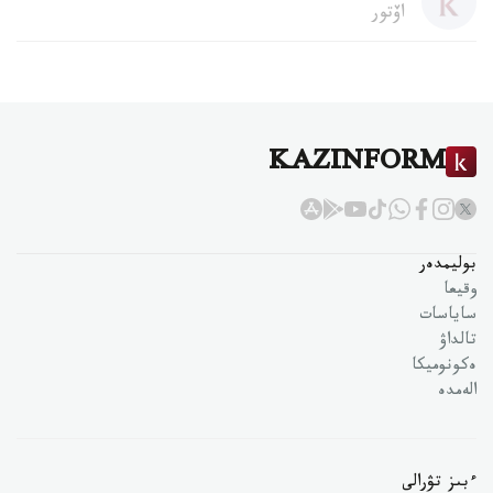
اۆتور
KAZINFORM
بوليمدەر
وقيعا
ساياسات
تالداۋ
ەكونوميكا
الەمدە
ءبىز تۋرالى