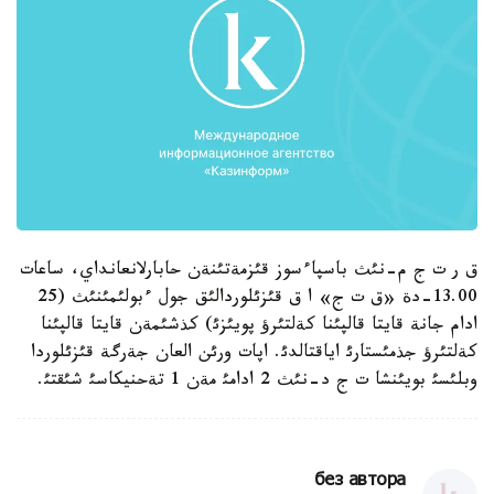
ق ر ت ج م-نئث باسپاءسوز قئزمةتئنةن حابارلانعانداي، ساعات
13.00-دة «ق ت ج» ا ق قئزئلوردالئق جول ءبولئمئنئث (25
ادام جانة قايتا قالپئنا كةلتئرؤ پويئزئ) كذشئمةن قايتا قالپئنا
كةلتئرؤ جذمئستارئ اياقتالدئ. اپات ورئن العان جةرگة قئزئلوردا
وبلئسئ بويئنشا ت ج د-نئث 2 ادامئ مةن 1 تةحنيكاسئ شئقتئ.
без автора