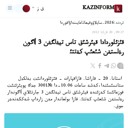
KAZINFORM
ق ز
ترەند:
2026-سايلاۋ
وقيعا
تاعايىنداۋ
اقوردا
09:27, 20 قاراشا 2012
قئزئلوردادا قيئرشئق تاس تيةلگةن 3 أاگون
رةلستةن شئعئپ كةتتئ
استانا. 20 - قاراشا. قازاقپارات - قئزئلوردانئث بةلكذل
ستانسئسئندا،كةشة ساعات 10.06-دا №3001 جذك پويئزئنئث
قوزعالئسئ كةزئندة قيئرشئق تاس تيةلگةن 3 جارتئلاي أاگوندار
رةلستةن شئعئپ كةتتئ. قازا بولعاندار مةن زارداپ شةككةندةر
جوق.