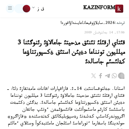
KAZINFORM
ق ز
ترەند:
2026-سايلاۋ
وقيعا
تاعايىنداۋ
اقوردا
17:06, 14 جەلتوقسان 2009
قئتاي ارقئلئ تئنئق مذحيتئ جاعالاؤئ رئنوگئنا 3
ميلليون تونناعا دةيئن استئق ةكسپورتتاؤعا
كةلئسئم جاسالدئ
استانا. جةلتوقساننئث 14-ئ. قازاقپارات /قانات مامةتقازئ ذلئ/ -
قئتاي ارقئلئ تئنئق مذحيتئ جاعالاؤئ رئنوگئنا 3 ميلليون تونناعا
دةيئن استئق ةكسپورتتاؤعا كةلئسئم جاسالدئ. بذگئن ذكئمةت
باسشئسئ كارئم ماسئموأتئث قاتئسؤئمةن ءوتئپ جاتقان
اگروونةركاسئپ كةشةنئ رةسپؤبليكالئق كةثةسئندة «قازاگرو»
حولدينگئ باسقارما ءتوراعاسئ اسئلجان مامئتبةكوأ وسئلاي ءمالئم