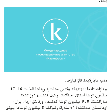
ةتتئ،
دةپ حابارلايدئ قازاقپارات.
«قازاقستاندا ادةتتةگئ ةگئس جئلدارئ ورتاشا العاندا 16-17
ميلليون توننا استئق جينالادئ. ونئث ئشئندة ءوز ئشكئ
سذرانئسئنا 8-9 ميلليون توننا كةتسة، ورتالئق ازيا، يران،
اؤعانستان سةكئلدئ ءداستذرلئ رئنوگئنا 8 ميلليون تونناعا جؤئق