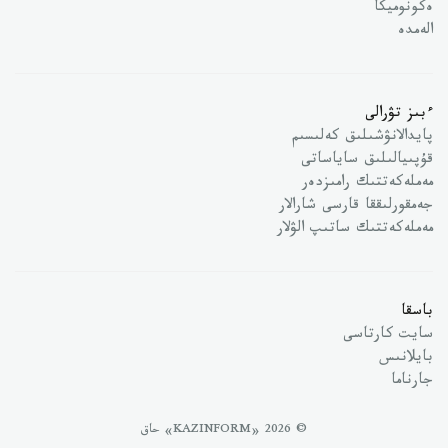
ەكونوميكا
الەمدە
ءبىز تۋرالى
پايدالانۋشىلىق كەلىسىم
قۇپىيالىلىق ساياساتى
مەملەكەتتىك رامىزدەر
جەمقورلىققا قارسى شارالار
مەملەكەتتىك ساتىپ الۋلار
باسقا
سايت كارتاسى
بايلانىس
جارناما
© 2026 «KAZINFORM» حاق