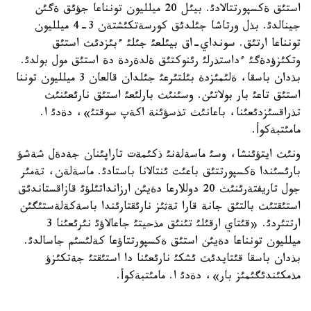
استئق ةكسپورتتالادئ. بيئل 20 ميلليون تونناعا جؤئق ةگئن
جينالدئ. بذل ورتاشا جئلدئق كورسةتكئشتةن 3-4 ميلليون
تونناعا ارتئق. سونداي-اق بيئلعئ جئلئ ءبئزدئث استئق
وتكئزؤدةگئ ءداستذرلئ رئنوكتئق ةلدةردة دة استئق مول بولدئ.
بذدان باسقا، ةلئمئزدة بئلتئرعئ جئلدان قالعان 3 ميلليون توننا
استئق تاعئ بار بولاتئن. وسئنئث بارلئعئ استئق نارئعئنئث
تذراقسئزدئعئنا، باعانئث تذسؤئنة اكةپ سوقتئ»، دةدئ ا.
مامئتبةكوأ.
ونئث ايتؤئنشا، وسئ ماسةلةنئ ذكئمةت تاراپئنان جةدةل شةشؤ
بارئسئندا ةكسپورتتئق باعئت ئنتالانا باستادئ. ماسةلةن، تةمئر
جول تاريفتةرئنئث 20 دوللارعا دةيئن ارزانداتئلؤئ قازاقستاندئق
استئقتئث بالتئق جانة قارا تةثئز نارئقتارئندا باسةكةلةستئگئن
ارتتئردئ. «قئتاي ارقئلئ تئنئق مذحيتئ جاعالاؤئ نئرئعئنا 3
ميلليون تونناعا دةيئن استئق ةكسپورتتاؤعا كةلئسئم جاسالدئ.
بذدان باسقا قئتايدئث ئشكئ نارئعئنا دا استئقتئ جةتكئزؤ
مذمكئندئگئمئز بار»، دةدئ ا. مامئتبةكوأ.