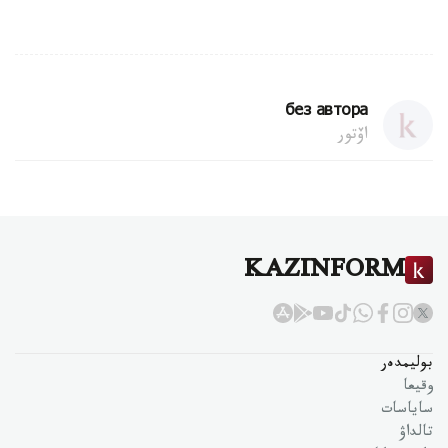
без автора
اۆتور
KAZINFORM
بوليمدەر
وقيعا
ساياسات
تالداۋ