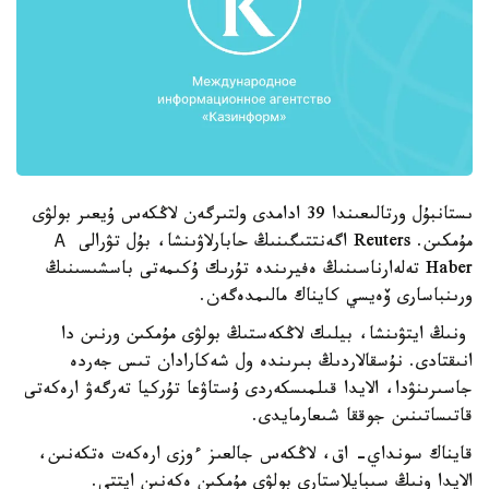
ىستانبۇل ورتالىعىندا 39 ادامدى ولتىرگەن لاڭكەس ۇيعىر بولۋى
مۇمكىن. Reuters اگەنتتىگىنىڭ حابارلاۋىنشا، بۇل تۋرالى А
Haber تەلەارناسىنىڭ ەفيرىندە تۇرىك ۇكىمەتى باسشىسىنىڭ
ورىنباسارى ۆەيسي كايناك مالىمدەگەن.
ونىڭ ايتۋىنشا، بيلىك لاڭكەستىڭ بولۋى مۇمكىن ورنىن دا
انىقتادى. نۇسقالاردىڭ بىرىندە ول شەكارادان تىس جەردە
جاسىرىنۋدا، الايدا قىلمىسكەردى ۇستاۋعا تۇركيا تەرگەۋ ارەكەتى
قاتىساتىنىن جوققا شىعارمايدى.
قايناك سونداي- اق، لاڭكەس جالعىز ءوزى ارەكەت ەتكەنىن،
الايدا ونىڭ سىبايلاستارى بولۋى مۇمكىن ەكەنىن ايتتى.