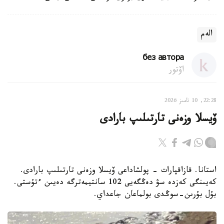
الەم
без автора
اۆتور
22:28, 10 تامىز 2026
ۆيسلا وزەنى تارتىلىپ بارادى
استانا. قازاقپارات - پولشاداعى ۆيسلا وزەنى تارتىلىپ بارادى.
كەيىنگى كەزدە سۋ دەڭگەيى 102 سانتيمەترگە دەيىن ءتۇستى.
بۇل بۇرىن-سوڭدى بولماعان جاعداي.