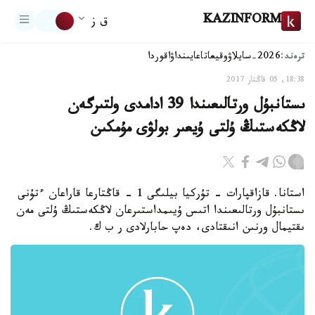
KAZINFORM
ق ز
ترەند:
2026-سايلاۋ
وقيعا
تاعايىنداۋ
اقوردا
18:38, 05 قاڭتار 2017
ىستانبۇل ورتالىعىندا 39 ادامدى ولتىرگەن
لاڭكەستىڭ ۇلتى ۇيعىر بولۋى مۇمكىن
استانا. قازاقپارات - تۇركيا بيلىگى 1 - قاڭتارعا قاراعان ءتۇنى
ىستانبۇل ورتالىعىندا اتىس ۇيىمداستىرعان لاڭكەستىڭ ۇلتى مەن
ىقتيمال ورنىن انىقتادى، دەپ حابارلادى ر ب ك.