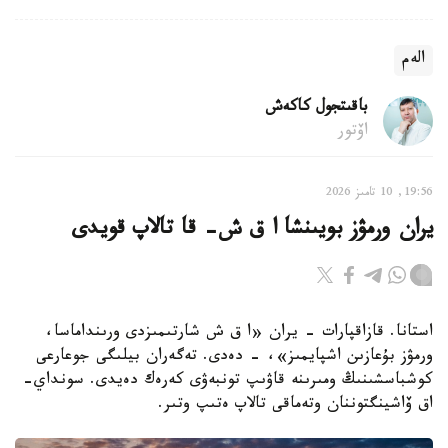
الەم
باقىتجول كاكەش
اۆتور
19:56, 10 تامىز 2026
يران ورمۋز بويىنشا ا ق ش- قا تالاپ قويدى
استانا. قازاقپارات - يران «ا ق ش شارتىمىزدى ورىنداماسا،
ورمۋز بۇعازىن اشپايمىز»، - دەدى. تەگەران بيلىگى جوعارعى
كوشباسشىنىڭ ومىرىنە قاۋىپ تونبەۋى كەرەك دەيدى. سونداي-
اق ۆاشينگتوننان وتەماقى تالاپ ەتىپ وتىر.