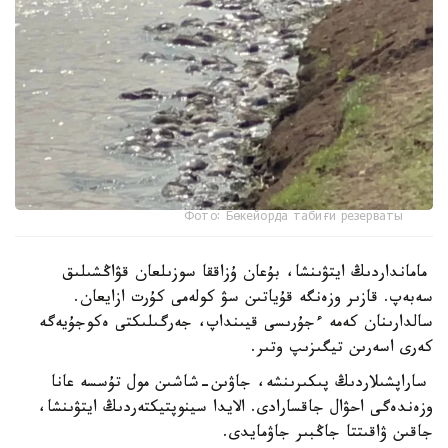
Фото: Бөкейорда табиғи резерваты
مامانداردىڭ ايتۋىنشا، بۇعان ۇزاققا سوزىلعان قۋاڭشىلىق
سەبەپ. قازىر وزەنگە قۇياتىن سۋ كولەمى كۇرت ازايعان.
سالدارىنان كەمە ءجۇرىسى قيىنداپ، جەرگىلىكتى ەكوجۇيەگە
كەرى اسەرىن تيگىزىپ وتىر.
ساراپشىلاردىڭ پىكىرىنشە، جاۋىن-شاشىن مول تۇسسە عانا
وزەندەگى احۋال جاقسارادى. الايدا سينوپتيكتەردىڭ ايتۋىنشا،
جاقىن ۋاقىتتا جاڭبىر جاۋمايدى.