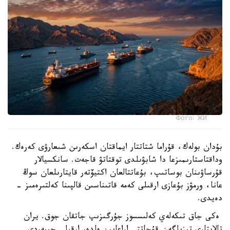
Фото: ЖИ
بۇدان بولەك، قۇراما شتاتتار ايماقتان اسكەرىن شىعارۋى كەرەك.
وداقتاستارىمىزعا دا شابۋىلدى توقتاتۋ قاجەت. سانكسيالار
قۇرساۋىنان بوساتىپ، بۇعاتتالعان اكتيۆتەر قايتارىلعان سوڭ
عانا، ورمۋز بۇعازى ارقىلى كەمە قاتىناسىن قالپىنا كەلتىرەمىز -
دەيدى.
ەكى جاق تىكەلەي كەلىسسوز جۇرگىزىپ جاتقان جوق. يران