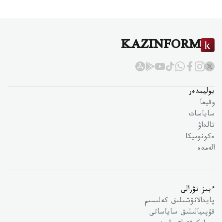
KAZINFORM
بوليمدەر
وقيعا
ساياسات
تالداۋ
ەكونوميكا
الەمدە
ءبىز تۋرالى
پايدالانۋشىلىق كەلىسىم
قۇپىيالىلىق ساياساتى