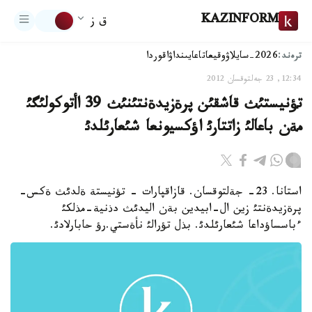
KAZINFORM
ق ز
ترەند:
2026-سايلاۋ
وقيعا
تاعايىنداۋ
اقوردا
12:34, 23 جەلتوقسان 2012
تؤنيستئث قاشقئن پرةزيدةنتئنئث 39 اأتوكولئگئ
مةن باعالئ زاتتارئ اؤكسيونعا شئعارئلدئ
استانا. 23- جةلتوقسان. قازاقپارات - تؤنيستة ةلدئث ةكس-
پرةزيدةنتئ زين ال-ابيدين بةن اليدئث دذنية-مذلكئ
ءباسساؤداعا شئعارئلدئ. بذل تؤرالئ نأةستي.رؤ حابارلادئ.