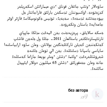
ساؤدالار ءوتئپ جاتقان قوناق ءذي عيماراتئن اسكةريلةر
كذزةتؤدة. اؤكسيوننان تذسكةن بارلئق قاراجاتتار ةل
بيؤدجةتئنة تذسةدئ، سةبةبئ، تؤنيس ةكونوميكاسئ قازئر اؤئر
جاعدايدئ باستان وتكةرؤدة.
ةسكة سالايئق، پرةزيدةنت بةن اليدئث مذلكئ جاپپاي
تارتئپسئزدئكتةر باستالعان 2011- جئلئ ول ةلدةن قاشئپ
كةتكةننةن كةيئن تاركئلةنگةن بولاتئن. وعان ساؤد ارابياسئندا
ساياسي باسپانا ذسئنئلدئ. بةن الي تؤعان ةلئندة
شةرؤشئلةردئث ءولئمئ ءذشئن ءومئر بويعئ جازاعا كةسئلدئ
جانة وعان جةمقورلئق ءذشئن 65 ميلليون دوللار ايئپپذل
سالئندئ.
без автора
اۆتور