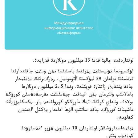
لوتتاردئث جالپئ قذنئ 13 ميلليون دوللاردئ قذرايدئ.
اؤكسيونعا تؤنيستئث بذرئنعئ باسشئسئ مةن ونئث جاقئندارئنا
تيةسئلئ بولعان 39 ليؤكستئ اأتوموبيل، زةرگةرلئك بذيئمدار
جانة ينتةرةر زاتتارئ قويئلدئ. وندا 2،5 ميلليون دوللارعا
باعالانئپ وتئرعان بةن اليدئث جيةنئنئث مةرسةدةسئن كورؤگة
بولادئ، ونداي كولئك تةك ماروككو كورولئندة بار. ةكسكليؤزيأتئ
ماشينانئ كورؤگة جانة ساتئپ الؤعا ادامدار بذكئل الةمنةن
كةلؤدة.
ذيئمداستئرؤشئلار لوتتاردان 10 ميلليون ةؤرو ءتذسئرؤدئ
كوزدةپ وتئر.