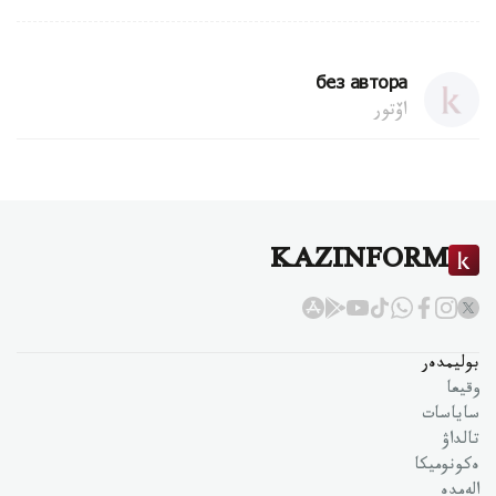
без автора
اۆتور
KAZINFORM
بوليمدەر
وقيعا
ساياسات
تالداۋ
ەكونوميكا
الەمدە