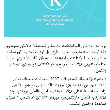
تومةندة تذرعان اأتوكولئكتئث ارتقئ ورئندئعئنا قذلاعان مةيدجيل
ةكئ اياعئن سئندئرئپ العان، قازئر ول اؤئر جاعدايدا اؤرؤحانادا
جاتئر. پوليسيا وكئلئنئث ايتؤئنشا، بةيباق 140 شاقئرئم-ساعات
جئلدامدئقپةن قذلاپ، «دودج» كولئگئنئث توبةسئن تةسئپ
وتكةن.
ةستةرئثئزگة سالا كةتةيئك، 2007 -جئلدئث جةلتوقسان
ايئندا نيؤ-يوركتة تةرةزة جؤؤشئ الكايدةس مورةنو دةگةن
ازامات 47- قاباتتان قذلاپ كةتئپ، امان قالعان بولاتئن. ونئ
قذتقارئپ قالعان دارئگةرلةر، مورةنو ءالئ ءوز اياعئمةن ءجذرئپ
كةتةدئ دةگةن ذمئتتة.