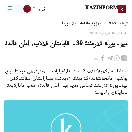
KAZINFORM
ق ز
ترەند:
2026-سايلاۋ
وقيعا
تاعايىنداۋ
اقوردا
11:43, 02 قىركۇيەك 2010
نيؤ-يورك تذرعئنئ 39- قاباتتان قذلاپ، امان قالدئ
استانا. قئركذيةكتئث 2-سئ. قازاقپارات - ومئرئمةن قوشتاسپاق
بولئپ، مانحةتتةندةگئ بيئك ءذيدئث عيماراتئنان سةكئرگةن
نيؤ-يورك تذرعئنئ توماس مةيدجيل امان قالدئ، دةپ حابارلايدئ
«ماياك» راديوسئ