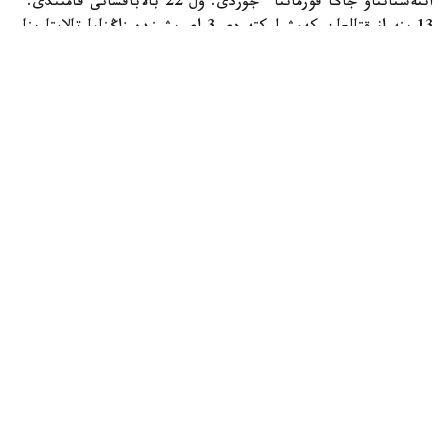
اتتەستاتتاۋ جاڭا فورماتتا ءجۇردى. ول 22 بالاباقشانى قامتىدى.
13 ىنە انىقتالعان كەمشىلىكتەردى 3 اي ىشىندە زاڭناما تالاپتارىنا
سايكەستەندىرۋ مىندەتى جۇكتەلدى، - دەدى دەپارتامەنت
باسشىسى ءمادي بەكماعانبەتوۆ.
فوتو: وڭىرلىك كوممۋنيكاتسيا قىزمەتى
جىل باسىندا قىزىلوردا وبلىسىندا 32 جەكە مەكتەپ بار بولاتىن.