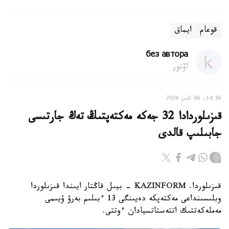
قوعام
ايماق
без автора
اۆتور
14:56, 06 تامىز 2026
قىزىلوردادا 32 جەكە مەكتەپتىڭ تەڭ جارتىسى
جابىلىپ قالدى
قىزىلوردا. KAZINFORM - بيىل قاڭتار ايىندا قىزىلوردا
وبلىسىنداعى مەكتەپكە دەيىنگى 13 ءبىلىم بەرۋ ۇيىمى
مەملەكەتتىك اتتەستاتسيادان ءوتتى.