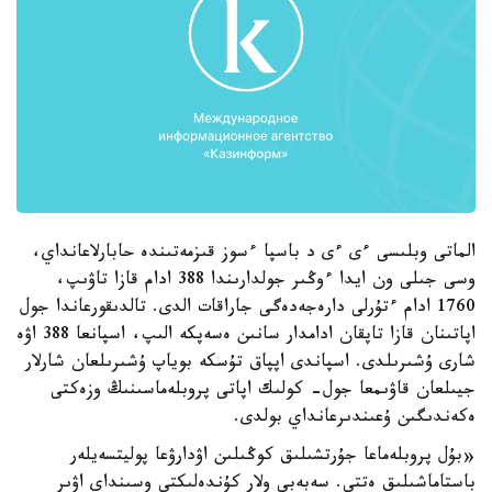
الماتى وبلىسى ءى ءى د باسپا ءسوز قىزمەتىندە حابارلاعانداي،
وسى جىلى ون ايدا ءوڭىر جولدارىندا 388 ادام قازا تاۋىپ،
1760 ادام ءتۇرلى دارەجەدەگى جاراقات الدى. تالدىقورعاندا جول
اپاتىنان قازا تاپقان ادامدار سانىن ەسەپكە الىپ، اسپانعا 388 اۋە
شارى ۇشىرىلدى. اسپاندى اپپاق تۇسكە بوياپ ۇشىرىلعان شارلار
جيىلعان قاۋىمعا جول- كولىك اپاتى پروبلەماسىنىڭ وزەكتى
ەكەندىگىن ۇعىندىرعانداي بولدى.
«بۇل پروبلەماعا جۇرتشىلىق كوڭىلىن اۋدارۋعا پوليتسەيلەر
باستاماشىلىق ەتتى. سەبەبى ولار كۇندەلىكتى وسىنداي اۋىر