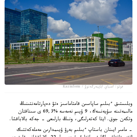
فوتو: اعىباي اياپبەرگەنوۆ / Kazinform
وبلىستىق ءبىلىم ساپاسىن قامتاماسىز ەتۋ دەپارتامەنتىنىڭ
مالىمەتىنە سۇيەنسەك، 9 ۇيىم نەمەسە %69,3 ى سىناقتان
وتكەن جوق. ايتا كەتەرلىگى، ونىڭ بارلىعى - جەكە بالاباقشا.
- مامىر ايىنان باستاپ ءبىلىم بەرۋ ۇيىمدارىن مەملەكەتتىك