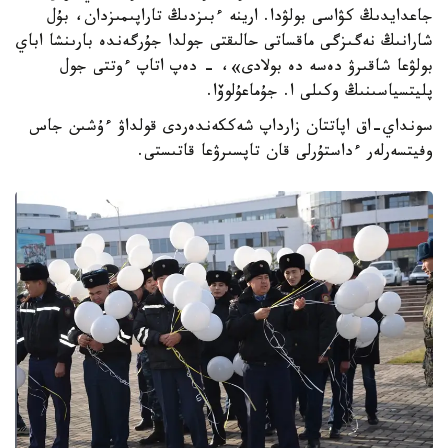
جاعدايدىڭ كۋاسى بولۋدا. ارينە ءبىزدىڭ تاراپىمىزدان، بۇل
شارانىڭ نەگىزگى ماقساتى حالىقتى جولدا جۇرگەندە بارىنشا اباي
بولۋعا شاقىرۋ دەسە دە بولادى»، - دەپ اتاپ ءوتتى جول
پليتسياسىنىڭ وكىلى ا. جۇماعۇلوۆا.
سونداي-اق اپاتتان زارداپ شەككەندەردى قولداۋ ءۇشىن جاس
وفيتسەرلەر ءداستۇرلى قان تاپسىرۋعا قاتىستى.