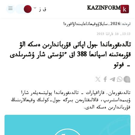
KAZINFORM
ق ز
ترەند:
2026-سايلاۋ
وقيعا
تاعايىنداۋ
اقوردا
13:13, 16 قاراشا 2015
تالدىقورعاندا جول اپاتى قۇرباندارىن ەسكە الۋ
قۇرمەتىنە اسپانعا 388 اق ءتۇستى شار ۇشىرىلدى
- فوتو
تالدىقورعان. قازاقپارات - تالدىقورعاندا پوليتسەيلەر شارا
ۇيىمداستىرىپ، قالالىقتارمەن بىرگە جول-كولىك وقيعالارىنىڭ
قۇرباندارىن ەسكە الدى.