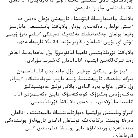
جارماسادى. تاماق ىشكىسى كەلسە، ونى دا بەرمەيدى، - دەدى
بالانىڭ اناسى جازيرا عابيدەن.
بالانىڭ جاقىندارىنىڭ ايتۋىنشا، تاربيەشى بۇعان دەيىن دە
ءىستى بولعان. دەگەنمەن بۇدان بالاباقشا باسشىلىعى حابارسىز.
وقيعا بولعان جەكەمەنشىك مەكتەپكە دەيىنگى ءبىلىم بەرۋ ۇيىمى
ءۇش اي بۇرىن اشىلعان. قازىر مۇندا 24 بالا تاربيەلەنەدى.
بالاباقشا قۇرىلتايشىسى ناعيما امانقوسوۆا بۇل جاعدايدىڭ العاش
رەت تىركەلگەنىن ايتىپ، اتا-انادان كەشىرىم سۇرادى.
- ءبىز مۇنى بىلگەن جوقپىز. بۇل جاعدايدى اتا-اناسىمەن
بىرگە بىلدىك. تاربيەشىنىڭ ۇيىنە بارىپ سويلەستىك، ءبىراق
ول ناقتى جاۋاپ بەرە المادى. بالانى تولىق مەديتسينالىق
تەكسەرۋدەن وتكىزۋگە كومەكتەسۋگە دايىن ەكەنىمىزدى اتا-
اناسىنا حابارلادىق، - دەدى بالاباقشا قۇرىلتايشىسى.
اتىراۋ وبلىستىق پوليتسيا دەپارتامەنتىنىڭ مالىمەتىنشە، اتالعان
دەرەك بويىنشا «كامەلەتكە تولماعان ادامدى تاربيەلەۋ جونىندەگى
مىندەتتەردى ورىنداماۋ» بابى بويىنشا قىلمىستىق ءىس
قوزعالعان.