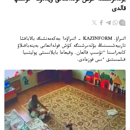
بۇلدىرشىنگە كۇش قولدانعانى ۆيدەوعا ءتۇسىپ
قالدى
اتىراۋ. KAZINFORM - اتىراۋدا جەكەمەنشىك بالاباقشا
تاربيەشىسىنىڭ بۇلدىرشىنگە كۇش قولدانعانى بەينەباقىلاۋ
كامەراسىنا ءتۇسىپ قالعان. وقيعاعا بايلانىستى پوليتسيا
قىلمىستىق ءىس قوزعادى.