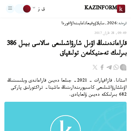
KAZINFORM
ق ز
ترەند:
2026-سايلاۋ
وقيعا
تاعايىنداۋ
اقوردا
09:49, 28 قازان 2017
قاراعاندىنىڭ اۋىل شارۋاشىلىعى سالاسى بيىل 386
بىرلىك تەحنيكامەن تولىقپاق
استانا. قازاقپارات - 2021- جىلعا دەيىن قاراعاندى وبلىسىنىڭ
اۋىلشارۋاشىلىعى كاسىپورىندارىنىڭ ماشينا- تراكتورلىق پاركى
682 بىرلىككە دەيىن ۇلعايادى.