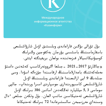
بۇل تۋرالى بۇگىن قاراعاندى وبلىستىق اۋىل شارۋاشىلىعى
باسقارماسىنىڭ باسشىسى يۋرجان بەكقوجين وڭىرلىك
كوممۋنيكاتسيالار قىزمەتىندە بولعان بريفينگتە ايتتى.
«جاڭارتۋ 2017-2021 -جىلعا اگروونەركاسىپ كەشەنىن دامىتۋ
مەملەكەتتىك باعدارلاماسىنىڭ ارقاسىندا جۇزەگە اسۋدا. وسى
جىلدىڭ 9 ايى ارالىعىندا قاراعاندى وبلىسىنىڭ اۋىل
شارۋاشىلىعى كاسىپورىندارى جوسپاردى اسىرا ورىنداپ، جالپى
سوماسى 5,3 ميلليارد تەڭگەدەن اساتىن 386 بىرلىك اۋىل
شارۋاشىلىعى تەحنيكاسىن ساتىپ العان. بۇل وتكەن جىلعى ءدال
وسىنداي مەرزىممەن سالىستىرعاندا 72 بىرلىك تەحنيكاعا