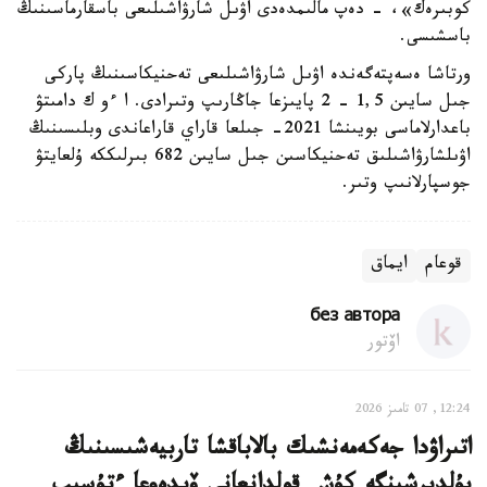
كوبىرەك»، - دەپ مالىمدەدى اۋىل شارۋاشىلىعى باسقارماسىنىڭ
باسشىسى.
ورتاشا ەسەپتەگەندە اۋىل شارۋاشىلىعى تەحنيكاسىنىڭ پاركى
جىل سايىن 1,5 - 2 پايىزعا جاڭارىپ وتىرادى. ا ءو ك دامىتۋ
باعدارلاماسى بويىنشا 2021- جىلعا قاراي قاراعاندى وبلىسىنىڭ
اۋىلشارۋاشىلىق تەحنيكاسىن جىل سايىن 682 بىرلىككە ۇلعايتۋ
جوسپارلانىپ وتىر.
قوعام
ايماق
без автора
اۆتور
12:24, 07 تامىز 2026
اتىراۋدا جەكەمەنشىك بالاباقشا تاربيەشىسىنىڭ