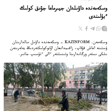
10:08, 07 تامىز 2026
وسكەمەندە داۋىلدان جيىرماعا جۋىق كولىك
ءبۇلىندى
وسكەمەن. KAZINFORM - وسكەمەندە داۋىل سالدارىنان
ۇستىنە اعاش قۇلاپ، زاقىمدانعان اۆتوكولىكتەردىڭ يەلەرىنەن
ىشكى ىستەر ورگاندارىنا وتىنىشتەر ءالى ءتۇسىپ جاتىر.