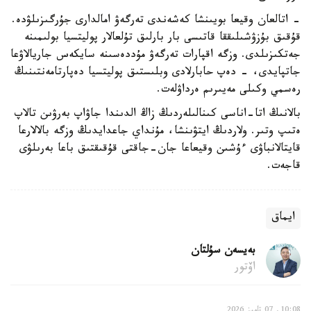
- اتالعان وقيعا بويىنشا كەشەندى تەرگەۋ امالدارى جۇرگىزىلۋدە.
قۇقىق بۇزۋشىلىققا قاتىسى بار بارلىق تۇلعالار پوليتسيا بولىمىنە
جەتكىزىلدى. وزگە اقپارات تەرگەۋ مۇددەسىنە سايكەس جاريالاۋعا
جاتپايدى، - دەپ حابارلادى وبلىستىق پوليتسيا دەپارتامەنتىنىڭ
رەسمي وكىلى مەيىرىم ەرداۋلەت.
بالانىڭ اتا-اناسى كىنالىلەردىڭ زاڭ الدىندا جاۋاپ بەرۋىن تالاپ
ەتىپ وتىر. ولاردىڭ ايتۋىنشا، مۇنداي جاعدايدىڭ وزگە بالالارعا
قايتالانباۋى ءۇشىن وقيعاعا جان-جاقتى قۇقىقتىق باعا بەرىلۋى
قاجەت.
ايماق
بەيسەن سۇلتان
اۆتور