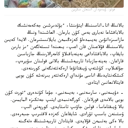
فوتو: ۆيدەودان الىنعان سكرين
بالانىڭ اتا-اناسىنىڭ ايتۋىنشا، ءبۇلدىرشىن جەكەمەنشىك
بالاباقشاعا نەبارى بەس كۇن بارعان. العاشىندا ونىڭ
مازاسىزدانۋىن بەيىمدەلۋ كەزەڭىمەن بايلانىستىرعان. الايدا كەيىن
بالاسىنىڭ قۇلاعىنان قان اعىپ، يىعىندا تىستەلگەن ءىز بارىن
بايقاپ، بالاباقشاداعى بەينەباقىلاۋ كامەرالارىنىڭ جازباسىن
قاراعان. بەينەجازبادا تاربيەشىنىڭ بالانى قولىنان سۇيرەپ،
جۇلقىلاپ، كۇشتەپ ۇيىقتاتۋعا ارەكەتتەنگەنى كورىنەدى.
كىشكەنتايدىڭ اناسى مۇنداي ارەكەتتەر بىرنەشە كۇن بويى
قايتالانعانىن ايتادى.
- دۇيسەنبى، سارسەنبى، بەيسەنبى، جۇما كۇندەرى ءتورت كۇن
بويى بالامدى قورلاعان. كورگەنىمدى ايتىپ جەتكىزە المايمىن.
بالا ۇيىقتاماسا، قولىن جاۋىپ تاستايدى. كورپەنى الىپ،
ۇستىنەن باسىپ تۇرادى. شايقاعان كەزدە لاقتىرىپ جىبەرەدى.
بالا ەكى بەتىمەن قۇلايدى. قايتادان تاربيەشىنىڭ ەتەگىنە