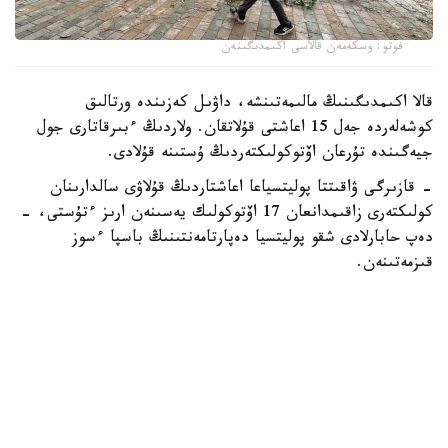
فوتو: وسكەمەن قالاسى اكىمدىگىنەن
قالا اكىمدىگىنىڭ مالىمەتىنشە، داۋىل كەزىندە ورتالىق
كوشەلەردە جەل 15 اعاشتى قۇلاتقان. ولاردىڭ ءبىرقاتارى جول
جيەگىندە تۇرعان اۆتوكولىكتەردىڭ ۇستىنە قۇلادى.
- قازىرگى ۋاقىتتا پوليتسياعا اعاشتاردىڭ قۇلاۋى سالدارىنان
كولىكتەرى زاقىمدانعان 17 اۆتوكولىك يەسىنەن ارىز ءتۇستى، -
دەپ حابارلادى شقو پوليتسيا دەپارتامەنتىنىڭ باسپا ءسوز
قىزمەتىنەن.
پوليتسياعا ءالى بارلىق زارداپ شەككەن كولىك يەلەرى جۇگىنىپ
ۇلگەرمەگەن بولۋى دا مۇمكىن.