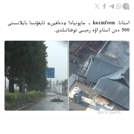
استانا. kazinform - جاپونيادا «دەلفين» تايفۋنىنا بايلانىستى
500 دەن استام اۋە رەيسى توقتاتىلدى.
Фото: БелТА
ەلدىڭ وڭتۇستىگىندەگى ارالداردا دۇكەندەر مەن كاسىپورىندار