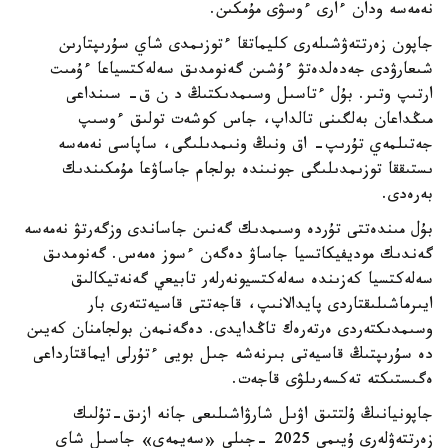
نەمەسە ودان ءارى ءوسۋى مۇمكىن.
جاپون زەرتتەۋشىلەرى كليماتقا ءتوزىمدى شاي سۇرىپتارىن
شىعارۋدى جەدەلدەتۋ ءۇشىن گەنومدىق سەلەكتسياعا ءۇمىت
ارتىپ وتىر. بۇل ءتاسىل وسىمدىكتىڭ د ن ق- سىنداعى
مىڭداعان بەلگىنى تالداپ، جاس كوشەت تولىق ءوسىپ
جەتىلمەي تۇرىپ- اق ونىڭ ونىمدىلىگى، ساپاسى نەمەسە
ىستىققا توزىمدىلىگى جونىندە بولجام جاساۋعا مۇمكىندىك
بەرەدى.
بۇل مىندەتتى تۇردە وسىمدىك گەنىن جاساندى وزگەرتۋ نەمەسە
گەندىك موديفيكاتسيا جاساۋ دەگەن ءسوز ەمەس. گەنومدىق
سەلەكتسيا كەزىندە سەلەكتسيونەرلەر تابيعي گەنەتيكالىق
ايىرماشىلىقتاردى پايدالانىپ، قاجەتتى قاسيەتتەرى بار
وسىمدىكتەردى ەرتەرەك تاڭدايدى. دەگەنمەن بولجامنان كەيىن
دە سۇرىپتىڭ قاسيەتى بىرنەشە جىل بويى ءتۇرلى ايماقتارداعى
ەگىستىكتە تەكسەرىلۋى قاجەت.
جاپونيانىڭ ۇلتتىق اۋىل شارۋاشىلىعى جانە ازىق-تۇلىك
زەرتتەۋلەرى ۇيىمى 2025 -جىلى «سەيمەي» جاسىل شاي