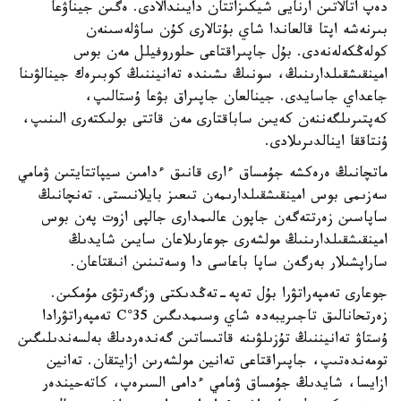
دەپ اتالاتىن ارنايى شيكىزاتتان دايىندالادى. ەگىن جيناۋعا
بىرنەشە اپتا قالعاندا شاي بۇتالارى كۇن ساۋلەسىنەن
كولەڭكەلەنەدى. بۇل جاپىراقتاعى حلوروفيلل مەن بوس
امينقىشقىلدارىنىڭ، سونىڭ ىشىندە تەانيننىڭ كوبىرەك جينالۋىنا
جاعداي جاسايدى. جينالعان جاپىراق بۋعا ۇستالىپ،
كەپتىرىلگەننەن كەيىن ساباقتارى مەن قاتتى بولىكتەرى الىنىپ،
ۇنتاققا اينالدىرىلادى.
ماتچانىڭ ەرەكشە جۇمساق ءارى قانىق ءدامىن سيپاتتايتىن ۋمامي
سەزىمى بوس امينقىشقىلدارىمەن تىعىز بايلانىستى. تەنچانىڭ
ساپاسىن زەرتتەگەن جاپون عالىمدارى جالپى ازوت پەن بوس
امينقىشقىلدارىنىڭ مولشەرى جوعارىلاعان سايىن شايدىڭ
ساراپشىلار بەرگەن ساپا باعاسى دا وسەتىنىن انىقتاعان.
جوعارى تەمپەراتۋرا بۇل تەپە-تەڭدىكتى وزگەرتۋى مۇمكىن.
زەرتحانالىق تاجىريبەدە شاي وسىمدىگىن 35°C تەمپەراتۋرادا
ۇستاۋ تەانيننىڭ تۇزىلۋىنە قاتىساتىن گەندەردىڭ بەلسەندىلىگىن
تومەندەتىپ، جاپىراقتاعى تەانين مولشەرىن ازايتقان. تەانين
ازايسا، شايدىڭ جۇمساق ۋمامي ءدامى السىرەپ، كاتەحيندەر