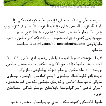
Фото: tawatchai prakobkit/Alamy
اسىرەسە جازعى اپتاپ، جىلى تۇندەر جانە كوكتەمدەگى اۋا
رايىنىڭ قۇبىلمالىلىعى شاي بۇتالارىنا قوسىمشا سالماق ءتۇسىرىپ
وتىر. عالىمدار ماسەلەنى شەشۋ ءۇشىن ىستىققا ءتوزىمدى
سۇرىپتاردى گەنومدىق ادىستەرمەن ىرىكتەۋگە كىرىسكەن، دەپ
حابارلايدى turkystan.kz newscientist.com-عا سىلتەمە
جاساپ.
الايدا الەۋمەتتىك جەلىلەردە تاراعان «تەمپەراتۋرا تاعى 1°C- قا
كوتەرىلسە، ماتچا مۇلدە جوعالادى» دەگەن مالىمدەمەنى عىلىمي
تۇرعىدان دالەلدەنگەن بولجام دەۋگە بولمايدى. قازىرگى
زەرتتەۋلەر كليماتتىڭ جىلىنۋى ءونىم كولەمىن ازايتىپ، جوعارى
ساپالى ماتچانىڭ ءدامىن وزگەرتۋى مۇمكىن ەكەنىن كورسەتەدى.
ءبىراق ناقتى ءبىر گرادۋسقا بايلانعان جويىلۋ شەگى انىقتالعان
جوق.
ماتچا كادىمگى كەپتىرىلگەن شاي جاپىراعىنان ەمەس، تەنچا