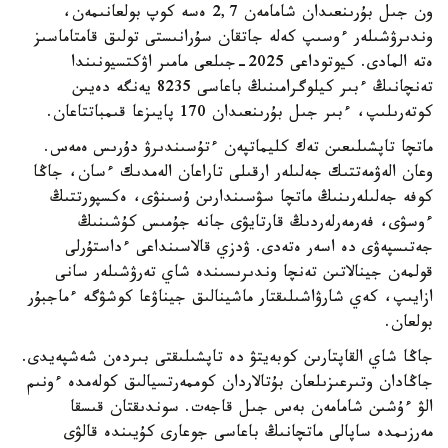
ون جىل بۇرىنعىدان شامامەن 2,7 ەسە كوپ بولعانىمەن،
وندىرۋشىلەر ءوسىپ كەلە جاتقان سۇرانىستى تولىق قامتاماسىز
ەتە المادى. كيوتوداعى 2025-جىلعى مامىر اۋكتسيونىندا
تەنچانىڭ ءبىر كيلوگرامىنىڭ باعاسى 8235 يەنگە دەيىن
كوتەرىلىپ، ءبىر جىل بۇرىنعىدان 170 پايىزعا قىمباتتاعان.
ماتچا تاپشىلىعىن تەك كليماتپەن ءتۇسىندىرۋ دۇرىس ەمەس.
وعان الەۋمەتتىك جەلىلەر ارقىلى تاراعان الەمدىك ءسان، جاڭا
كوفە جەلىلەرىنىڭ ماتچا سۋسىندارىن ۇسىنۋى، ەكسپورتتىڭ
ءوسۋى، فەرمەرلەردىڭ قارتايۋى جانە جۇمىس كۇشىنىڭ
جەتىسپەۋى دە اسەر ەتەدى. ۋدزي قالاسىنداعى ءداستۇرلى
قولمەن جينالاتىن تەنچا وندىرىسىندە شاي تەرۋشىلەر سانى
ازايىپ، كەي شارۋاشىلىقتار ماشينالىق جيناۋعا كوشۋگە ءماجبۇر
بولعان.
جاڭا شاي القاپتارىن كوبەيتۋ دە تاپشىلىقتى بىردەن شەشپەيدى.
جاڭادان وتىرعىزىلعان بۇتالاردان كوممەرتسيالىق كولەمدە ءونىم
الۋ ءۇشىن شامامەن بەس جىل قاجەت. سوندىقتان قىسقا
مەرزىمدە ساپالى ماتچانىڭ باعاسى جوعارى كۇيىندە قالۋى