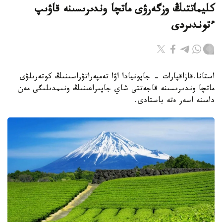
كليماتتىڭ وزگەرۋى ماتچا وندىرىسىنە قاۋىپ
ءتوندىردى
استانا.قازاقپارات - جاپونيادا اۋا تەمپەراتۋراسىنىڭ كوتەرىلۋى
ماتچا وندىرىسىنە قاجەتتى شاي جاپىراعىنىڭ ونىمدىلىگى مەن
دامىنە اسەر ەتە باستادى.