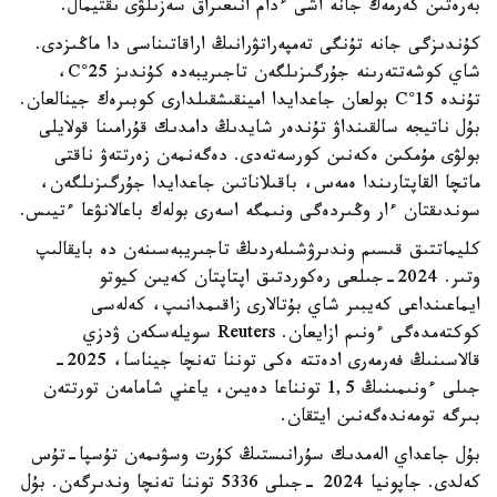
بەرەتىن كەرمەك جانە اشى ءدام انىعىراق سەزىلۋى ىقتيمال.
كۇندىزگى جانە تۇنگى تەمپەراتۋرانىڭ اراقاتىناسى دا ماڭىزدى.
شاي كوشەتتەرىنە جۇرگىزىلگەن تاجىريبەدە كۇندىز 25°C،
تۇندە 15°C بولعان جاعدايدا امينقىشقىلدارى كوبىرەك جينالعان.
بۇل ناتيجە سالقىنداۋ تۇندەر شايدىڭ دامدىك قۇرامىنا قولايلى
بولۋى مۇمكىن ەكەنىن كورسەتەدى. دەگەنمەن زەرتتەۋ ناقتى
ماتچا القاپتارىندا ەمەس، باقىلاناتىن جاعدايدا جۇرگىزىلگەن،
سوندىقتان ءار وڭىردەگى ونىمگە اسەرى بولەك باعالانۋعا ءتيىس.
كليماتتىق قىسىم وندىرۋشىلەردىڭ تاجىريبەسىنەن دە بايقالىپ
وتىر. 2024-جىلعى رەكوردتىق اپتاپتان كەيىن كيوتو
ايماعىنداعى كەيبىر شاي بۇتالارى زاقىمدانىپ، كەلەسى
كوكتەمدەگى ءونىم ازايعان. Reuters سويلەسكەن ۋدزي
قالاسىنىڭ فەرمەرى ادەتتە ەكى توننا تەنچا جيناسا، 2025-
جىلى ءونىمىنىڭ 1,5 تونناعا دەيىن، ياعني شامامەن تورتتەن
بىرگە تومەندەگەنىن ايتقان.
بۇل جاعداي الەمدىك سۇرانىستىڭ كۇرت وسۋىمەن تۇسپا-تۇس
كەلدى. جاپونيا 2024 -جىلى 5336 توننا تەنچا وندىرگەن. بۇل