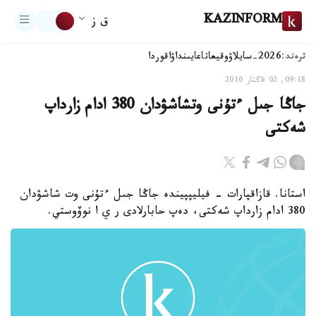
KAZINFORM
ق ز
ترەند:
2026-سايلاۋ
وقيعا
تاعايىنداۋ
اقوردا
09:18, 02 قاڭتار 2016
جاڭا جىل ءتۇنى وتشاشۋدان 380 ادام زارداپ
شەكتى
استانا. قازاقپارات - فيليپپيندە جاڭا جىل ءتۇنى وت شاشۋدان
380 ادام زارداپ شەكتى، دەپ حابارلادى ر ي ا نوۆوستي.