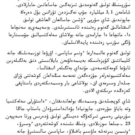
سۇرپىنىڭ تولىق گەنومدىق تىزبەگىن جاساعانىن حابارلادى.
شامامەن 3,1 ميلليارد جۇپ نەگىزدەن تۇراتىن بۇل دەرەك
جاپوندىق شاي سۇرپى ءۇشىن جاسالعان العاشقى تولىق
انىقتامالىق گەنوم رەتىندە تانىستىرىلدى. «سەيمەي» سەنچاعا
دا، ماتچاعا دا جارامدى جانە بولاشاق سەلەكتسيالىق جۇمىستارعا
ۇلگى سۇرىپ رەتىندە پايدالانىلماق.
تولىق گەنوم عالىمدارعا ءونىم ساپاسى، اۋرۋعا توزىمدىلىك جانە
كليماتتىق كۇيزەلىسكە بەيىمدەلۋمەن بايلانىستى دنق بەلگىلەرىن
تابۋعا كومەكتەسەدى. مۇنداي بەلگىلەر انىقتالسا،
سەلەكتسيونەرلەر جۇزدەگەن نەمەسە مىڭداعان كوشەتتى ۇزاق
جىلدار وسىرمەي اق، بولاشاعى بار وسىمدىكتەردى باستاپقى
كەزەڭدە ىرىكتەي الادى.
شاي كوپجىلدىق وسىمدىك بولعاندىقتان، ءداستۇرلى سەلەكتسيا
وتە باياۋ جۇرەدى. جاپونيادا بۋدانداستىرۋدان باستاپ جاڭا
سۇرىپتى رەسمي تىركەۋگە دەيىنگى تولىق ۇدەرىس ورتا ەسەپپەن
25 -جىلعا سوزىلادى. ونىڭ ىشىندە كوشەتتەردى ءوسىرۋ،
ءونىمىن بىرنەشە ماۋسىم باقىلاۋ، ساپاسىن سالىستىرۋ جانە