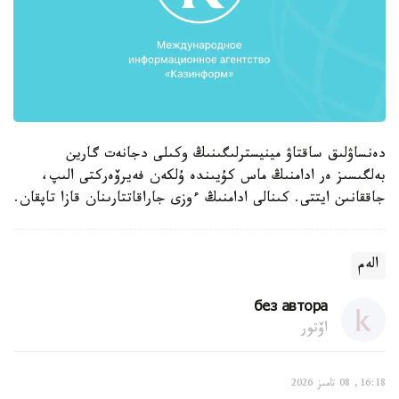
دەنساۋلىق ساقتاۋ مينيسترلىگىنىڭ وكىلى دجانەت گارين
بەلگىسىز ەر ادامنىڭ ماس كۇيىندە ۇلكەن فەيرۆەركتى الىپ،
جاققانىن ايتتى. كىنالى ادامنىڭ ءوزى جاراقاتتارىنان قازا تاپقان.
الەم
без автора
اۆتور
16:18, 08 تامىز 2026