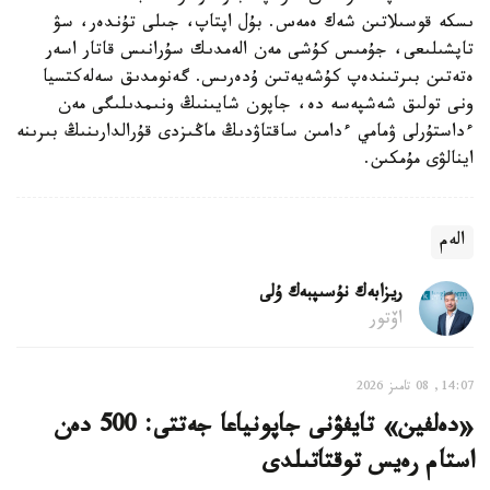
ىسكە قوسىلاتىن شەك ەمەس. بۇل اپتاپ، جىلى تۇندەر، سۋ
تاپشىلىعى، جۇمىس كۇشى مەن الەمدىك سۇرانىس قاتار اسەر
ەتەتىن بىرتىندەپ كۇشەيەتىن ۇدەرىس. گەنومدىق سەلەكتسيا
ونى تولىق شەشپەسە دە، جاپون شايىنىڭ ونىمدىلىگى مەن
ءداستۇرلى ۋمامي ءدامىن ساقتاۋدىڭ ماڭىزدى قۇرالدارىنىڭ بىرىنە
اينالۋى مۇمكىن.
الەم
ريزابەك نۇسىپبەك ۇلى
اۆتور
14:07, 08 تامىز 2026
«دەلفين» تايفۋنى جاپونياعا جەتتى: 500 دەن
استام رەيس توقتاتىلدى