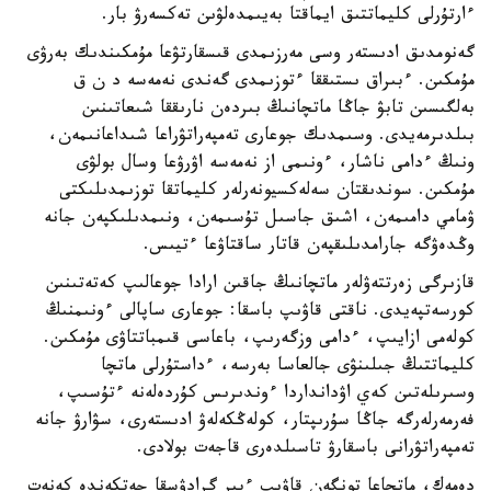
ءارتۇرلى كليماتتىق ايماقتا بەيىمدەلۋىن تەكسەرۋ بار.
گەنومدىق ادىستەر وسى مەرزىمدى قىسقارتۋعا مۇمكىندىك بەرۋى
مۇمكىن. ءبىراق ىستىققا ءتوزىمدى گەندى نەمەسە د ن ق
بەلگىسىن تابۋ جاڭا ماتچانىڭ بىردەن نارىققا شىعاتىنىن
بىلدىرمەيدى. وسىمدىك جوعارى تەمپەراتۋراعا شىداعانىمەن،
ونىڭ ءدامى ناشار، ءونىمى از نەمەسە اۋرۋعا وسال بولۋى
مۇمكىن. سوندىقتان سەلەكسيونەرلەر كليماتقا توزىمدىلىكتى
ۋمامي دامىمەن، اشىق جاسىل تۇسىمەن، ونىمدىلىكپەن جانە
وڭدەۋگە جارامدىلىقپەن قاتار ساقتاۋعا ءتيىس.
قازىرگى زەرتتەۋلەر ماتچانىڭ جاقىن ارادا جوعالىپ كەتەتىنىن
كورسەتپەيدى. ناقتى قاۋىپ باسقا: جوعارى ساپالى ءونىمنىڭ
كولەمى ازايىپ، ءدامى وزگەرىپ، باعاسى قىمباتتاۋى مۇمكىن.
كليماتتىڭ جىلىنۋى جالعاسا بەرسە، ءداستۇرلى ماتچا
وسىرىلەتىن كەي اۋدانداردا ءوندىرىس كۇردەلەنە ءتۇسىپ،
فەرمەرلەرگە جاڭا سۇرىپتار، كولەڭكەلەۋ ادىستەرى، سۋارۋ جانە
تەمپەراتۋرانى باسقارۋ تاسىلدەرى قاجەت بولادى.
دەمەك، ماتچاعا تونگەن قاۋىپ ءبىر گرادۋسقا جەتكەندە كەنەت