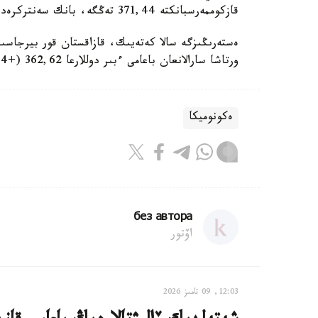
قازكوممەرسبانكتە 371,44 تەڭگە، بانك سەنتركرەديتتە 370 تەڭگە.
ەستەرىڭىزگە سالا كەتەيىك، قازاقستان قور بيرجاسى
ورتاشا سارالانعان باعامى ءبىر دوللارعا 362,62 (+5,74 تەڭگە) تەڭگەنى قۇرادى.
ەكونوميكا
без автора
اۆتور
12:03, 09 تامىز 2026