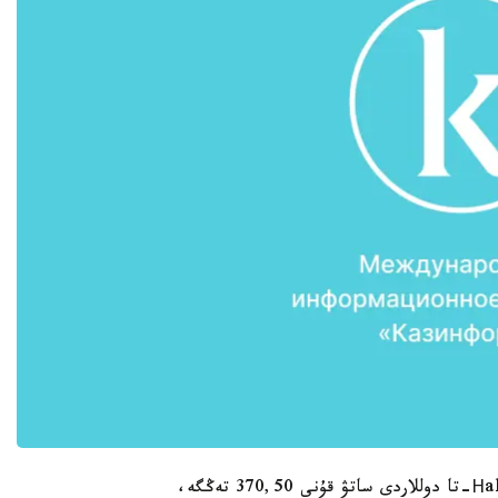
رەسمي سايتتارىنداعى مالىمەتكە سايكەس، Нalykbank-تا دوللاردى ساتۋ قۇنى 370,50 تەڭگە،