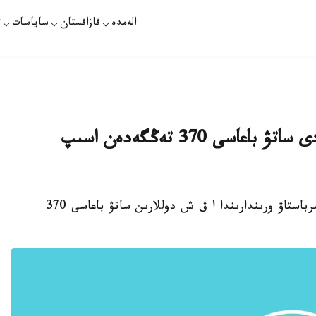
الەمدە
قازاقستان
ساياسات
ت
ۆاليۋتا ايىرباستاۋ ورىندارىندا دوللاردى ساتۋ باعاسى 370 تەڭگەدەن اسىپ
استانا. قازاقپارات - بۇگىن قازاقستاندا ۆاليۋتا ايىرباستاۋ ورىندارىندا ا ق ش دوللارىن ساتۋ باعاسى 370