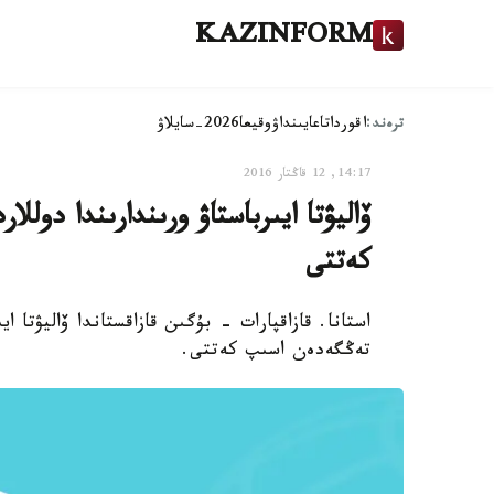
KAZINFORM
ترەند:
اقوردا
تاعايىنداۋ
وقيعا
2026-سايلاۋ
14:17, 12 قاڭتار 2016
كەتتى
تەڭگەدەن اسىپ كەتتى.