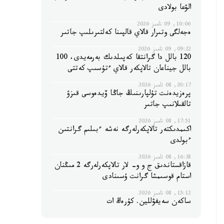
الۋعا بولادى
10:06, 09 تامىز 2026
ەجەلگى وتىرار قالاي قالپىنا كەلتىرىلىپ جاتىر
09:22, 09 تامىز 2026
120 بالل دا گرانتقا كەپىلدىك بەرمەيدى، 100
بالل جيناعان تالاپكەر قالاي ءتۇسىپ كەتتى
20:17, 08 تامىز 2026
پرەزيدەنت تۇلپارىنىڭ جاڭا ۆيدەوسى قىزۋ
تالقىلانىپ جاتىر
17:51, 08 تامىز 2026
اكىمدىكتەر تالاپكەرلەرگە نەشە ءبىلىم گرانتىن
ءبولدى
16:38, 08 تامىز 2026
قازاقستاندىق ج و و- لار تالاپكەرلەرگە 2 مىڭنان
استام قوسىمشا گرانت ۇسىنادى
15:12, 08 تامىز 2026
ساكەن سەيفۋللين. كۇرەڭ ات