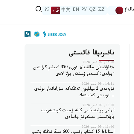
الداۋ
KZ
QZ
РУ
EN
中文
ق ز
ЎЗ
تاقىرىپقا قاتىستى
15:08, 09 تامىز 2026
«قازاقستان حالقىنا» قورى 350 ءبىلىم گرانتىن
ءبولدى: كىمدەر ۇمىتكەر بولا الادى
14:11, 09 تامىز 2026
تۇيەمدى 2 ميلليون تەڭگەگە سۇراعاندار بولدى
- تۇيەشى كەلىنشەك
13:08, 09 تامىز 2026
الماتى پوليتسياسى كانە ۋەست كونتسەرتىنە
بايلانىستى ەسكەرتۋ جاسادى
11:40, 09 تامىز 2026
استانادا 15 كىتاپ وقىپ، 600 مىڭ تەڭگە ۇتىپ