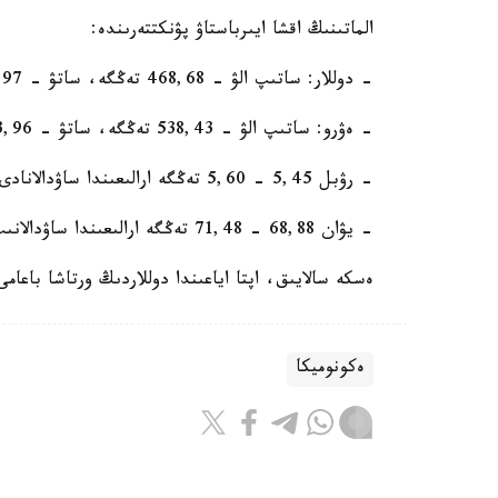
الماتىنىڭ اقشا ايىرباستاۋ پۋنكتتەرىندە:
- دوللار: ساتىپ الۋ - 468,68 تەڭگە، ساتۋ - 470,97 تەڭگە؛
- ەۋرو: ساتىپ الۋ - 538,43 تەڭگە، ساتۋ - 543,96 تەڭگە؛
- رۋبل 5,45 - 5,60 تەڭگە ارالىعىندا ساۋدالانادى.
- يۋان 68,88 - 71,48 تەڭگە ارالىعىندا ساۋدالانىپ جاتىر.
ەسكە سالايىق، اپتا اياعىندا دوللاردىڭ ورتاشا باعامى 2,22 تەڭگەگە ءوسىپ، 469,93 تەڭگە بولد
ەكونوميكا