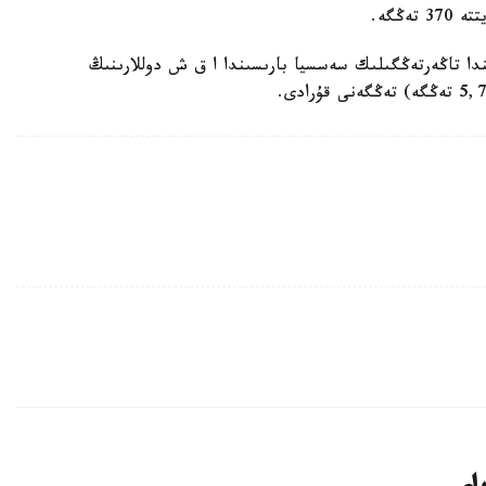
ندا تاڭەرتەڭگىلىك سەسسيا بارىسىندا ا ق ش دوللارىنىڭ