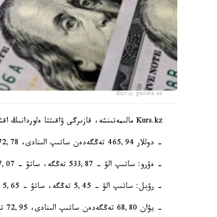
Фото: gazeta.uz
Kurs.kz مالىمەتىنشە، قازىرگى ۋاقىتتا ەلوردانىڭ اقشا ايىرباستاۋ پۋنكتتەرىندە:
- دوللار 465,94 تەڭگەدەن ساتىپ الىنادى، 472,78 تەڭگەدەن ساتىلادى؛
- ەۋرو: ساتىپ الۋ - 533,87 تەڭگە، ساتۋ - 537,07 تەڭگە؛
- رۋبل: ساتىپ الۋ - 5,45 تەڭگە، ساتۋ - 5,65 تەڭگە؛
- يۋان 68,80 تەڭگەدەن ساتىپ الىنادى، 72,95 تەڭگەدەن ساتىلادى.