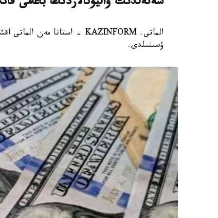
شەتەلدىك ۆاليۋتالاردىڭ باعامى قان
الماتى. KAZINFORM - استانا مەن 
ۇسىنىلدى.