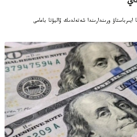
داي
الماتى اقشا ايىرباستاۋ ورىندارىندا شەتەلدىك ۆاليۋتا باعامى