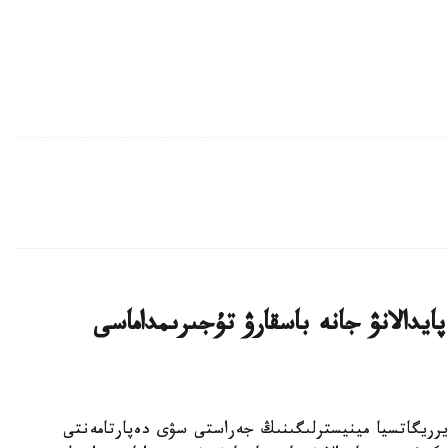
دالانۋ جانە باسقارۋ تۇجىرىمداماسى
تارى جانە يرريگاتسيا مينيسترلىگىنىڭ جەراستى سۋى دەپارتامەنتى