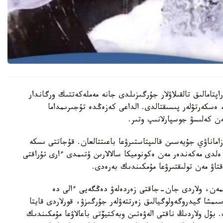
تامالىق تالقىلاۋلار جۇرگىزىلدى جانە مەملەكەتتىك ورگاندار
 ەسكەرتۋلەر پىسىقتالدى. الداعى كەزەڭدە تۇجىرىمداما
ن كەلىسۋ جوسپارلانىپ وتىر.
ماناۋي جۇيەسىن قالىپتاستىرۋعا باعىتتالعان. قۇجاتتى ىسكە
ەلدى مەكەندەر مەن ەكونوميكا سالالارىن ۇتىمدى ءارى تۇراقتى
اۋ مەن تولىقتىرۋعا مۇمكىندىك بەرەدى.
مەن، ولاردى جان-جاقتى زەردەلەۋ دەڭگەيى ءالى دە
مشا گيدروگەولوگيالىق زەرتتەۋلەر جۇرگىزۋ، قورلاردى قايتا
. بۇل ولاردىڭ ناقتى الەۋەتىن وبەكتيۆتى باعالاۋعا مۇمكىندىك