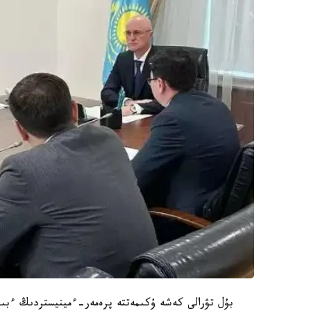
بۇل تۋرالى كەشە ۇكىمەتتە پرەمەر-ءمينيستردىڭ ءبىر