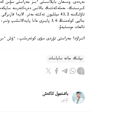
بەرەدى. وسىعان بايلانىستى ءبىز جەراستى سۋىن كەشە
كىرىستىك. مەملەكەتتىك بالانس دەرەكتەرىنە سايكەس
جالپى كولەمنىڭ 3,6 پايىزى عانا پايدا
تالعات مومىشيەۆ.
اتىراۋدا جەراستى تۇزدى سۋى كوتەرىلىپ، ءۇش ءىرى
بيلىك جانە ساياسات
باقىتجول كاكەش
اۆتور