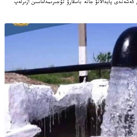
 سۋىن كەشەندى پايدالانۋ جانە باسقارۋ تۇجىرىمداماسىن ازىرلەپ