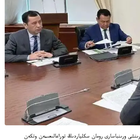
ىنشى ورىنباسارى رومان سكلياردىڭ توراعالىعىمەن وتكەن