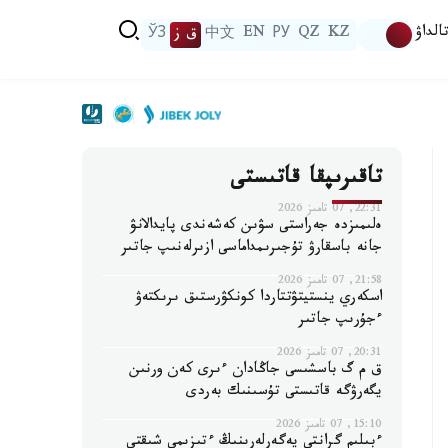
الداۋ
KZ
QZ
РУ
EN
中文
ق ز
ЎЗ
تاقىرىپقا قاتىستى
22:31, 07 تامىز 2026
ەلىمىزدە جەراستى سۋىن كەشەندى پايدالانۋ
جانە باسقارۋ تۇجىرىمداماسى ازىرلەنىپ جاتىر
21:58, 07 تامىز 2026
اسكەري ينستيتۋتتاردا كونكۋرستىق ىرىكتەۋ
ءجۇرىپ جاتىر
20:31, 07 تامىز 2026
ق م گ باسشىسى جاڭادان ءىرى كەن ورنىن
يگەرۋگە قاتىستى تۇسىنىك بەردى
15:10, 07 تامىز 2026
ءبىلىم گرانتى يەگەرلەرىنىڭ ءتىزىمى شىقتى