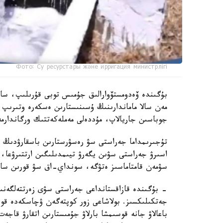
Фото: Су ресурстары және ирригация министрлігі
بۇگىندە ۆەدومستۆوارالىق جۇمىس توبى قۇرىلىپ، ساراپ
مەن سالا ماماندارىنىڭ ۇسىنىستارىن ەسكەرە وتىرىپ،
جوباسىن جاريالاپ، مۇددەلى مەملەكەتتىك ورگاندارمە
تۇجىرىمداما جەراستى سۋ رەسۋرستارىن باسقارۋدىڭ زا
اسىرۋ جەراستى سۋىن يگەرۋ تيىمدىلىگىن ارتتىرۋعا، 
سۋمەن قامتاماسىز ەتۋگە، سونداي-اق سۋ قورىن ساقت
- بۇگىندە قازاقستانداعى جەراستى سۋى زەرتتەلگەنى
جەتكىلىكسىز. بولاشاعى زور كوپتەگەن ۋچاسكەدە قوسى
باعالاۋ جانە قوسىمشا بارلاۋ جۇمىستارىن اتقارۋ قاجەت