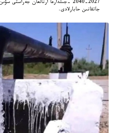
2027-2040 -جىلدارعا ارنالعان جەراستى
جاتقانىن حابارلادى.