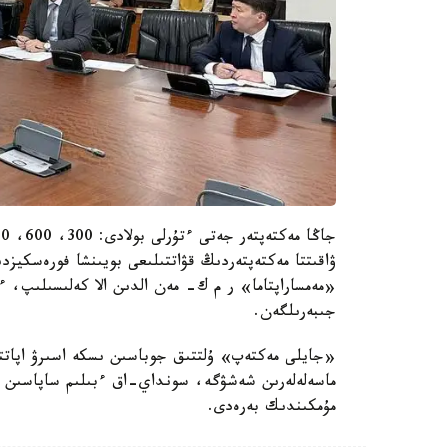
ۋاقىتتا مەكتەپتەردىڭ قۋاتتىلىعى بويىنشا فورەسكي
«مەمساراپتاما» ر م ك- مەن الدىن الا كەلىسىلىپ، ء
جىبەرىلگەن.
«جايلى مەكتەپ» ۇلتتىق جوباسىن ىسكە اسىرۋ اپاتت
ماسەلەلەرىن شەشۋگە، سونداي-اق ءبىلىم ساپاسىن ار
مۇمكىندىك بەرەدى.