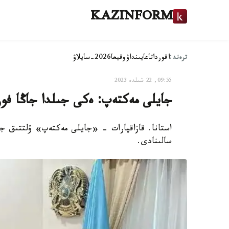
KAZINFORM
ترەند:
اقوردا
تاعايىنداۋ
وقيعا
2026-سايلاۋ
09:55, 22 شىلدە 2023
جايلى مەكتەپ: ەكى جىلدا جاڭا فورماتتاعى 369 مەكت
سالىنادى.