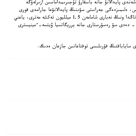
ندى پايدالانۋ جانە باسقارۋ تۇجىرىمداماسىن ازىرلەۋگە
، ەلىمىزدەگى جەراستى سۋىنىڭ پايدالانۋعا جارامدى قورى
تاۋلىگىنە 43,2 ميلليون تەكشە مەتر. الايدا قازىرگى تاڭدا ونىڭ نەبارى شامامەن 1,5 ميلليون تەكشە مەترى، ياعني
لانىلىپ وتىر، - دەدى سۋ رەسۋرستارى جانە يرريگاتسيا ۆيتسە-ءمينيسترى
 ساياباقتىڭ قۇرىلىسى توقتاعانىن جازعان ەدىك.