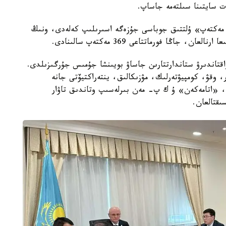
ت سايتىنا سىلتەمە جاساپ.
 مەكتەپ» ۇلتتىق جوباسى جۇزەگە اسىرىلىپ كەلەدى، ونىڭ
راقتاندىرۋ ستاندارتتارىن جاساۋ بويىنشا جۇمىس جۇرگىزىلدى.
ر، وقۋ، كومپيۋتەرلىك، مۋزىكالىق، ينتەراكتيۆتى جانە
ەك، «اتامەكەن» ۇ ك پ- مەن بىرلەسىپ وتاندىق تاۋار
ىقتالعان.