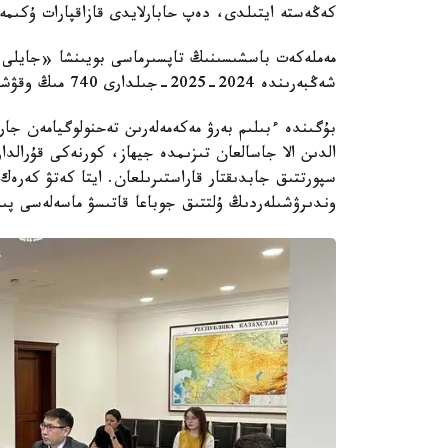
كەڭەستە ايتىلدى، دەپ حابارلايدى قازاقپارات ۇكىمە
مەملەكەت باسشىسىنىڭ تاپسىرماسى بويىنشا «جايلى
شەڭبەرىندە 2024-2025-جىلدارى 740 مىڭ وقۋشىعا ارنالعان، جاڭا فورماتتاعى 369 مەكتەپ سالىنادى.
بۇگىندە ءبىلىم بەرۋ مەكەمەلەرىن تەحنولوگيامەن جا
الدىن الا جاسالعان تىزىمدە جيھاز، كورنەكى قۇرالدا
سپورتتىق جابدىقتار قاراستىرىلعان. ايتا كەتۋ كەر
وندىرۋشىلەردىڭ ۇلتتىق جوباعا قاتىسۋ ماسەلەسى پىس