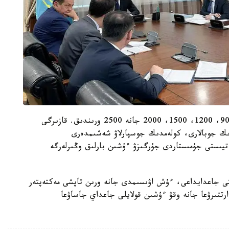
جاڭا مەكتەپتەر جەتى ءتۇرلى بولادى: 300، 600، 900، 1200، 1500، 2000 جانە 2500 ورىندىق. قازىرگى
زدىك جوبالارى، كولەمدىك جوسپارلاۋ شەشىمدەرى
تيىستى جۇمىستاردى جۇرگىزۋ ءۇشىن بارلىق وڭىرلەرگە
ى جاعدايداعى، ءۇش اۋىسىمدى جانە ورىن تاپشى مەكتەپتەر
تتىرۋعا جانە وقۋ ءۇشىن قولايلى جاعداي جاساۋعا