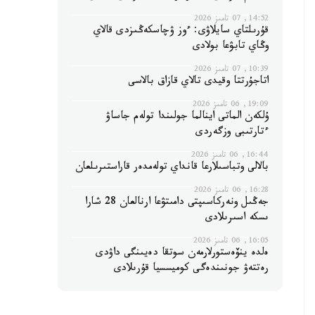
14:52, 07 تامىز 2026
قۇرىلتاي سايلاۋى: ءوز ۋچاسكەڭىزدى قالاي
وڭاي تابۋعا بولادى
10:39, 07 تامىز 2026
اتاجۇرتتا وقيدى تالاي قازاق بالاسى
19:09, 06 تامىز 2026
ۇلكەن الماتى اينالما جولىندا تولەم جاساۋ
ءتارتىبى وزگەردى
16:44, 06 تامىز 2026
بالالى وتباسىلارعا قانداي تولەمدەر قاراستىرىلعان
16:28, 06 تامىز 2026
جەڭىل ونەركاسىپتى دامىتۋعا ارنالعان 28 شارا
ىسكە اسىرىلادى
16:05, 06 تامىز 2026
ەلدە ينۆەستورلارمەن سوتقا دەيىنگى داۋدى
رەتتەۋ جونىندەگى كوميسسيا قۇرىلادى