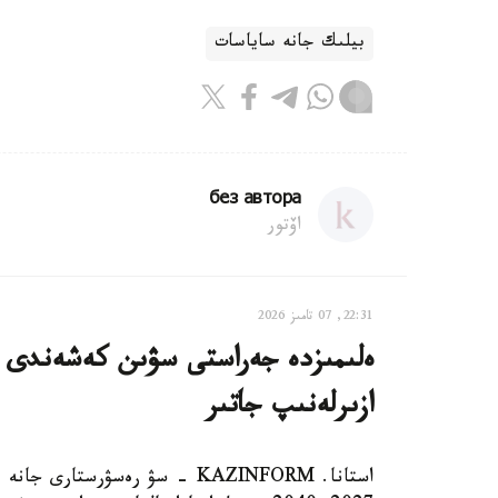
بيلىك جانە ساياسات
без автора
اۆتور
22:31, 07 تامىز 2026
ەلىمىزدە جەراستى سۋىن كەشەندى پاي
ازىرلەنىپ جاتىر
استانا. KAZINFORM - سۋ رەسۋرس