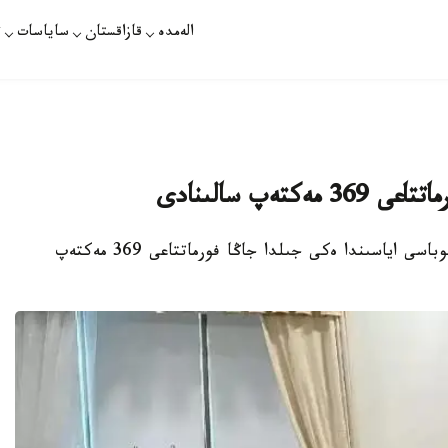
الەمدە
قازاقستان
ساياسات
ت
ەپ سالىنادى
استانا. قازاقپارات - «جايلى مەكتەپ» ۇلتتىق جوباسى اياسىندا ەكى جىلدا جاڭا فورماتتاعى 369 مەكتەپ