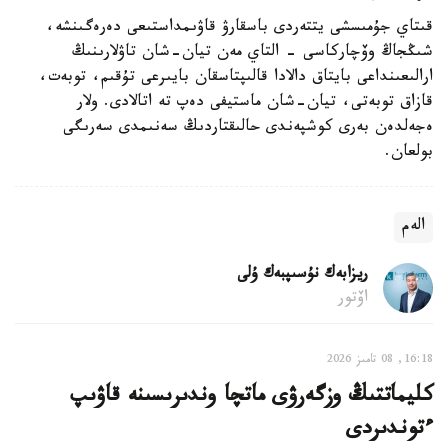
قىتاي جۇمىسشى يتتەردى باسقارۋ قاۋىمداستىعى دەرەگىنشە،
شىڭجاڭ وۆچاركاسى - التاي مەن تيان-شان تاۋلارىنىڭ
ارالىعىنداعى بايتاق دالادا قالىپتاسقان بايىرعى تۇقىم، توبەت،
قازاق توبەتى، تيان-شان ماستيفى دەپ تە اتالادى. ولار
ەجەلدەن بەرى كوشپەندى حالىقتاردىڭ سەنىمدى سەرىگى
بولعان.
الەم
ريزابەك نۇسىپبەك ۇلى
اۆتور
16:18, 08 تامىز 2026
كليماتتىڭ وزگەرۋى ماتچا وندىرىسىنە قاۋىپ
ءتوندىردى