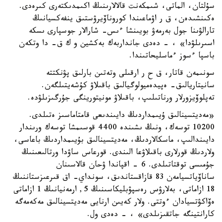
سۇلتان، الماتى، شىمكەنت قالالارىنىڭ اكىمدىكتەرى كىرەدى.
ەكىنشىدەن، ق ر اۋماعىندا كوروناۆيرۋستىق ينفەكسيانىڭ
تارالۋىنا جول بەرمەۋ بويىنشا ءىس- شارالار جوسپارى ىسكە
اسىرىلۋدا» ، - دەدى جانداربەك بەكشين و ك ق- دا وتكەن
باسپا ءسوز ءماسليحاتىندا.
سونىمەن قاتار، ق ح ر ارقىلى وتەتىن بارلىق پۋنكتتە
سانيتاريالىق- ەپيدەميولوگيالىق باقىلاۋ كۇشەيتىلگەن.
تەپلوۆيزورلار ورناتىلىپ، باقىلاۋ مونيتورينگى جۇرگىزىلۋدە.
«مەديتسينالىق ۇيىمداردىڭ دايىندىعى قامتاماسىز ەتىلدى.
10200 توسەك، ونىڭ ىشىندە 4400 قوسىمشا توسەك ورىندار
دايىندالىپ، ماسكالاردىڭ، مەديتسينالىق بۇيىمداردىڭ باعاسى،
ولاردىڭ قورلارى باقىلاۋعا الىندى. قورعاس ساۋدا ورتالىعىنىڭ
جۇمىسى توقتاتىلدى. 6 - اقپاندا ۋحان قالاسىنان
ساناۆياتسيامەن 83 قازاقستاندىق، سونداي- اق قىرعىزستاننىڭ
18 ازاماتى، بەلارۋس رەسپۋبليكاسىنىڭ 5, ارمەنيانىڭ 1 ازاماتى
ەۆاكۋتسيادان ءوتتى. ولار كەيىن ارنايى مەديتسينالىق مەكەمەگە
كارانتينگە جاتقىزىلدى» ، - دەدى ول.