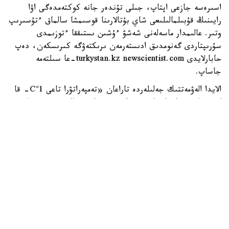
اسىرەسە جازعى اپتاپ، جىلى تۇندەر جانە كوكتەمدەگى اۋا
رايىنىڭ قۇبىلمالىلىعى شاي بۇتالارىنا قوسىمشا سالماق ءتۇسىرىپ
وتىر. عالىمدار ماسەلەنى شەشۋ ءۇشىن ىستىققا ءتوزىمدى
سۇرىپتاردى گەنومدىق ادىستەرمەن ىرىكتەۋگە كىرىسكەن، دەپ
حابارلايدى turkystan.kz newscientist.com-عا سىلتەمە
جاساپ.
الايدا الەۋمەتتىك جەلىلەردە تاراعان «تەمپەراتۋرا تاعى 1°C- قا
كوتەرىلسە، ماتچا مۇلدە جوعالادى» دەگەن مالىمدەمەنى عىلىمي
تۇرعىدان دالەلدەنگەن بولجام دەۋگە بولمايدى. قازىرگى
زەرتتەۋلەر كليماتتىڭ جىلىنۋى ءونىم كولەمىن ازايتىپ، جوعارى
ساپالى ماتچانىڭ ءدامىن وزگەرتۋى مۇمكىن ەكەنىن كورسەتەدى.
ءبىراق ناقتى ءبىر گرادۋسقا بايلانعان جويىلۋ شەگى انىقتالعان
جوق.
ماتچا كادىمگى كەپتىرىلگەن شاي جاپىراعىنان ەمەس، تەنچا
دەپ اتالاتىن ارنايى شيكىزاتتان دايىندالادى. ەگىن جيناۋعا
بىرنەشە اپتا قالعاندا شاي بۇتالارى كۇن ساۋلەسىنەن
كولەڭكەلەنەدى. بۇل جاپىراقتاعى حلوروفيلل مەن بوس