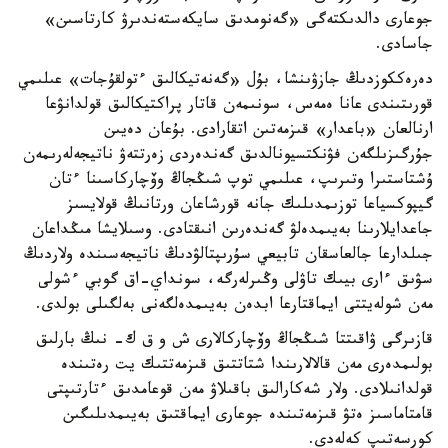
جوعارى دالدىكتەگى «گەنومدىق سايكەستەندىرۋ كارتاسىن»
جاسادى.
دەرەككوزدىڭ جازۋىنشا، بۇل «گەنەتيكالىق ءتولقۇجات» عىلىمي
قورىتىندى عانا ەمەس، سونىمەن قاتار پراكتيكالىق قولدانۋعا
ارنالعان «باعدار» قىزمەتىن اتقارادى. بۇعان دەيىن
جۇرگىزىلگەن فۋنكتسيونالدىق گەندەردى زەرتتەۋ ناتيجەلەرىمەن
ۇشتاستىرا وتىرىپ، عىلىمي توپ شىڭجاڭ وۆچاركاسىنا ءتان
گيپوكسياعا توزىمدىلىك جانە قورشاعان ورتانىڭ قولايسىز
جاعدايلارىنا بەيىمدەلۋ گەندەرىن انىقتادى. وسىلايشا مىڭداعان
جىلدارعا جالعاسقان تابيعي سۇرىپتالۋدىڭ ناتيجەسىندە ولاردىڭ
سۋىق ءارى بيىك تاۋلى وڭىرلەرگە، سونداي-اق گوبي ءشولى
مەن شولەيتتى ايماقتارعا ابدەن بەيىمدەلگەنى بەلگىلى بولدى.
قازىرگى ۋاقىتتا شىڭجاڭ وۆچاركالارى ش و ق ك- نىڭ بارلىق
بولىمدەرى مەن قالالارىندا شتاتتىق قىزمەتتىك يت رەتىندە
قولدانىلادى. ولار شەكارالىق باقىلاۋ مەن قوعامدىق ءتارتىپتى
قامتاماسىز ەتۋ قىزمەتىندە جوعارى ايماقتىق بەيىمدىلىگىن
كورسەتىپ كەلەدى.