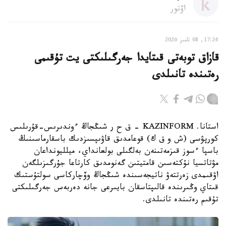
اۆتور
17:24, 08 تامىز 2026
قازاق توبەتى قىتايدا جەرگىلىكتى يت تۇقىمى
رەتىندە تانىلدى
استانا. KAZINFORM – ق ح ر شىڭجاڭ ءوندىرىس-قۇرىلىس
كورپۋسى (ش و ق ك) قوعامدىق قاۋىپسىزدىك باسقارماسىنىڭ
باسپا ءسوز قىزمەتىنەن بەلگىلى بولعانداي، ميلليونداعان
مۋتاتسيا نۇكتەسىن قامتيتىن گەنومدىق كارتاعا جۇرگىزىلگەن
اۋقىمدى زەرتتەۋ ناتيجەسىندە شىڭجاڭ وۆچاركاسى سولتۇستىك
قىتاي وڭىرىندە قالىپتاسقان بايىرعى جانە دەربەس جەرگىلىكتى
تۇقىم رەتىندە تانىلدى.