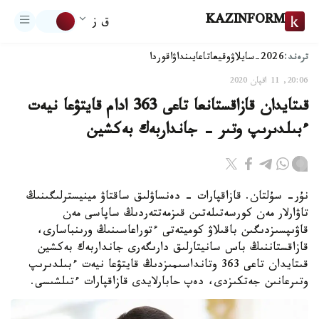
KAZINFORM
ق ز
ترەند:
2026-سايلاۋ
وقيعا
تاعايىنداۋ
اقوردا
20:06, 11 اقپان 2020
قىتايدان قازاقستانعا تاعى 363 ادام قايتۋعا نيەت
ءبىلدىرىپ وتىر - جانداربەك بەكشين
نۇر- سۇلتان. قازاقپارات - دەنساۋلىق ساقتاۋ مينيسترلىگىنىڭ
تاۋارلار مەن كورسەتىلەتىن قىزمەتتەردىڭ ساپاسى مەن
قاۋىپسىزدىگىن باقىلاۋ كوميتەتى ءتوراعاسىنىڭ ورىنباسارى،
قازاقستاننىڭ باس سانيتارلىق دارىگەرى جانداربەك بەكشين
قىتايدان تاعى 363 وتانداسىمىزدىڭ قايتۋعا نيەت ءبىلدىرىپ
وتىرعانىن جەتكىزدى، دەپ حابارلايدى قازاقپارات ءتىلشىسى.