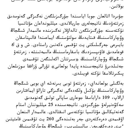
بولاتىن.
جۋىردا اتالعان جوبا اياسىندا جۇرگىزىلگەن نەگىزگى گەنومدىق
زەرتتەۋدىڭ ناتيجەلەرى جاريالاندى. ميلليونداعان مۋتاتسيا
نۇكتەسىنە جۇرگىزىلگەن تالداۋلار نەگىزىندە عالىمدار شىڭجاڭ
وۆچاركاسىنىڭ قىتايدىڭ سولتۇستىك ايماعىندا قالىپتاسقان
بايىرعى جەرگىلىكتى يت تۇقىمى ەكەنىن راستادى. ش و ق ك
قوعامدىق قاۋىپسىزدىك باسقارماسىنىڭ مالىمەتىنشە، زەرتتەۋ
شىڭجاڭ وۆچاركاسىنىڭ «سىرتتان اكەلىنگەن تۇقىمدى
جەتىلدىرۋ ناتيجەسىندە پايدا بولعانى» تۋرالى ۇزاققا سوزىلعان
پىكىرتالاسقا نۇكتە قويىلدى.
بەلگىلى بولعانداي، زەرتتەۋ توبى بىرنەشە اي بويى شىڭجاڭ
وۆچاركاسىنىڭ بۇكىل ولكەدەگى نەگىزگى تارالۋ ايماقتارىن
ارالاپ، 109 داراباسقا جوعارى ساپالى تولىق گەنومدىق
سەكۆەنيرلەۋ جۇرگىزدى. ناتيجەسىندە 25 ميلليوننان استام
گەنەتيكالىق مۋتاتسيا نۇكتەسى انىقتالدى. عالىمدار الىنعان
اۋقىمدى دەرەكتەردى جەر بەتىندەگى 260 يت تۇقىمىن قامتيتىن
ءىرى دەرەكقورمەن سالىستىرىپ، شىڭجاڭ وۆچاركاسىنىڭ