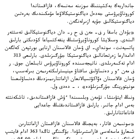
جانداربەك بەكشيننىڭ سوزىنە سەنسەك، قازاقستاندا
كوروناۆيرۋستى جەدەل دياگنوستيكالاۋعا مۇمكىندىك بەرەتىن
دياگنوستيكالىق جۇيە ازىرلەنگەن.
«بۇدان باسقا ر ف- مەن ق ح ر- دان دياگنوستيكالىق تەستتەر
الىندى. وسىلايشا كوروناۆيرۋستىڭ ينفەكتسياعا كۇدىكتى بارلىق
پاتسيەنت، سونداي- اق ۋحان قالاسىنان ارنايى بورتپەن كەلگەن
ادامدارعا زەرتحانالىق دياگنوستيكا جۇرگىزىلدى. بارلىعى 313
ادام تەكسەرىلدى. ناتيجەسىندە كوروناۆيرۋس تابىلعان جوق. ر
ف مەن ءو ر دەنساۋلىق ساقتاۋ مينيسترلىكتەرىمەن بىرلەسىپ،
ۋحان قالاسىنان ەۆاكۋتسيالانعان ازاماتتارىمىزدىڭ دەنساۋلىعىنا
مونيتورينگ جۇرگىزىلۋدە» ، - دەدى ول.
ونىڭ ايتۋىنشا، تۇمەن وبلىسىندا ءۇش قازاقستاندىق، تاشكەنتتە
بەس ادام جاتىر. بارلىق قازاقستاندىقتىڭ جاعدايى
قاناعاتتانارلىق.
«سونىمەن قاتار، بەيجىڭ قالاسىنان قازاقستان ازاماتتارىن
شىعارۋ ماسەلەسى قاراستىرىلۋدا. بۇگىنگى تاڭدا 363 ادام قايتىپ