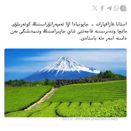
استانا.قازاقپارات - جاپونيادا اۋا تەمپەراتۋراسىنىڭ كوتەرىلۋى
ماتچا وندىرىسىنە قاجەتتى شاي جاپىراعىنىڭ ونىمدىلىگى مەن
دامىنە اسەر ەتە باستادى.
Фото: tawatchai prakobkit/Alamy