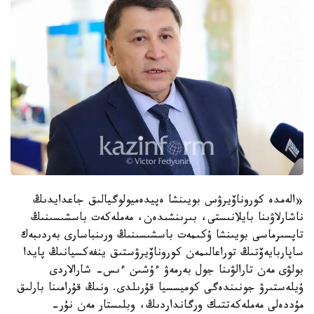
«الەمدە كوروناۆيرۋس بويىنشا ەپيدەميولوگيالىق جاعدايدىڭ
ناشارلاۋىنا بايلانىستى، بىرىنشىدەن، مەملەكەت باسشىسىنىڭ
تاپسىرماسى بويىنشا ۇكىمەت باسشىسىنىڭ ورىنباسارى بەردىبەك
ساپاربايەۆتىڭ توراعالىمەن كوروناۆيرۋستىق ينفەكسيانىڭ پايدا
بولۋى مەن تارالۋىنا جول بەرمەۋ ءۇشىن ءىس- شارالاردى
ۇيلەستىرۋ جونىندەگى كوميسسيا قۇرىلدى. ونىڭ قۇرامىنا بارلىق
مۇددەلى مەملەكەتتىك ورگانداردىڭ، وبلىستار مەن نۇر-