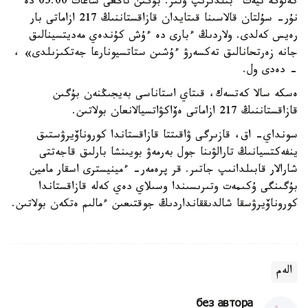
كەلۋگە نيەت ءبىلدىرىپ وتىر. بۇگىن تاڭعى ساعات 05.00 دە
نۇر- سۇلتان قالاسىنا قىتايدان قازاقستاننىڭ 217 ازاماتى بار
رەيس كەلدى. ولاردىڭ ءبارى دە ءۇش كۇندەي مەديتسينالىق
جانە زەرتحانالىق تەكسەرۋ ءۇشىن ستاتسيونارعا جەتكىزىلدى» ،
- دەدى ول.
ەسكە سالا كەتسەك، قىتاي استاناسى بەيجىڭنەن بۇگىن
قازاقستاننىڭ 217 ازاماتى ەۆاكۋاتسيالانعان بولاتىن.
سونداي- اق، قازىرگى ۋاقىتتا قازاقستاندا كوروناۆيرۋستىق
ينفەكتسيانىڭ تارالۋىنا جول بەرمەۋ بويىنشا بارلىق قاجەتتى
شارالار قابىلدانىپ جاتىر. قر پرەمەر- ءمينيسترى اسقار مامين
بۇگىنگى ۇكىمەت وتىرىسىندا وسىلاي دەي كەلە قازاقستاندا
كوروناۆيرۋسقا شالدىققانداردىڭ جوقتىعىن ءمالىم ەتكەن بولاتىن.
الەم
без автора