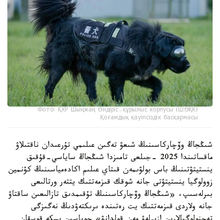
Фото: ҚХР Шыңжаң Өндіріс-құрылыс корпусы (ШӨҚК)
Қоғамдық қауіпсіздік басқармасы
شىڭجاڭ وۆچاركاسىنىڭ شىعۋ تەگىن عىلىمي تۇرعىدان ناقتىلاۋ
ماقساتىندا 2025 -جىلعى تامىزدا شىڭجاڭ ساياسي-قۇقىق
ينستيتۋتىنىڭ باس بولۋىمەن قىتاي عىلىم اكادەمياسىنىڭ كۋنمين
زوولوگيا ينستيتۋتى جانە شوقك قىزمەتتىك يتتەر ورتالىعى
بىرلەسىپ، «شىڭجاڭ وۆچاركاسىنىڭ تۇقىمدىق تازالىعىن ساقتاۋ
جانە ولاردى قىزمەتتىك يت رەتىندە ىرىكتەۋدىڭ نەگىزگى
تەحنولوگيالارىن ازىرلەۋ مەن قولدانۋ» جوباسىن ىسكە قوسقان