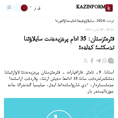
KAZINFORM
ق ز
ترەند:
2026-سايلاۋ
وقيعا
تاعايىنداۋ
اقوردا
08:01, 09 تامىز 2011
قئرعئزستان: 35 ادام پرةزيدةنت سايلاؤئنا
تذسكئسئ كةلةدئ
استانا. 9- تامئز. قازاقپارات - قئرعئزستان پرةزيدةنتئ لاؤازئمئنا
ذمئتكةرلةردئث سانئ 35 ادامعا دةيئن ارتتئ، ولاردئث اراسئندا
جذمئسسئزدار، ءذي شارؤاسئنداعئ ايةل، ميليسيا گةنةرالئ جانة
جؤرناليستةر بار.