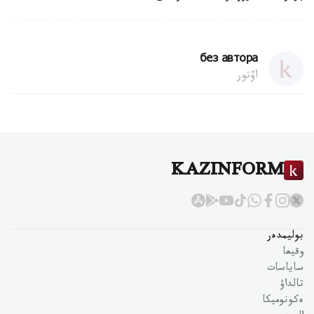
без автора
اۆتور
KAZINFORM
بوليمدەر
وقيعا
ساياسات
تالداۋ
ەكونوميكا