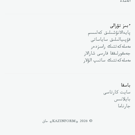
الەمدە
ءبىز تۋرالى
پايدالانۋشىلىق كەلىسىم
قۇپىيالىلىق ساياساتى
مەملەكەتتىك رامىزدەر
جەمقورلىققا قارسى شارالار
مەملەكەتتىك ساتىپ الۋلار
باسقا
سايت كارتاسى
بايلانىس
جارناما
© 2026 «KAZINFORM» حاق