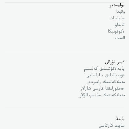
بوليمدەر
وقيعا
ساياسات
تالداۋ
ەكونوميكا
الەمدە
ءبىز تۋرالى
پايدالانۋشىلىق كەلىسىم
قۇپىيالىلىق ساياساتى
مەملەكەتتىك رامىزدەر
جەمقورلىققا قارسى شارالار
مەملەكەتتىك ساتىپ الۋلار
باسقا
سايت كارتاسى