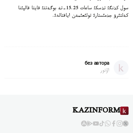
سول كذنگئ تذسكئ ساعات 15.25-تة بوگةتتئ قايتا قالپئنا
كةلتئرؤ جذمئستارئ تولئعئمةن اياقتالدئ.
без автора
اۆتور
KAZINFORM