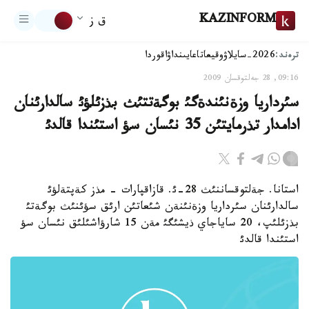
KAZINFORM
ق ز
ترەند:
2026-سايلاۋ
وقيعا
تاعايىنداۋ
اقوردا
09:16, 28 جەلتوقسان 2009
سئرداريا وزةنئندةگئ بوگةتتئث بذزئلؤئ سالدارئنان
ادامدار تذرمايتئن 35 نئسان سؤ استئندا قالدئ
استانا. جةلتوقساننئث 28-ئ. قازاقپارات - مذز كةپتةلؤئ
سالدارئنان سئرداريا وزةنئنةن شئعاتئن ارئق سؤئنئث بوگةتئ
بذزئلئپ، 20 ساياجاي ذيشئگئ مةن 15 شارؤاشئلئق نئسان سؤ
استئندا قالدئ