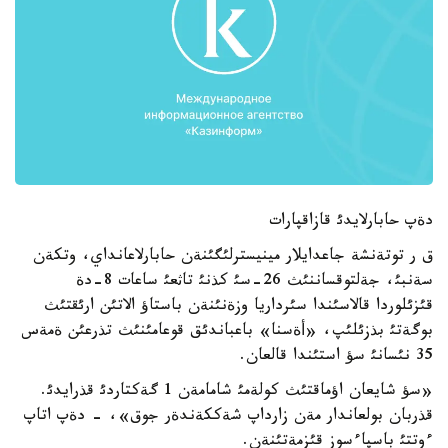
دةپ حابارلايدئ قازاقپارات
ق ر توتةنشة جاعدايلار مينيسترلئگئنةن حابارلاعانداي، وتكةن
سةنبئ، جةلتوقساننئث 26-سئ كذنئ تاثعئ ساعات 8-دة
قئزئلوردا قالاسئندا سئرداريا وزةنئنةن باستاؤ الاتئن ارئقتئث
بوگةتئ بذزئلئپ، «أةسنا» باعباندئق قوعامئنئث تذرعئن ةمةس
35 نئسانئ سؤ استئندا قالعان.
«سؤ شايعان اؤماقتئث كولةمئ شامامةن 1 گةكتاردئ قذرايدئ.
قذربان بولعاندار مةن زارداپ شةككةندةر جوق»، - دةپ اتاپ
ءوتتئ باسپاءسوز قئزمةتئنةن.