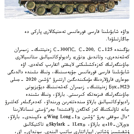
«اۋە شابۋىلىنا قارسى قورعانىس تەحنيكالارى پاركى دە
جاڭارتىلۋدا.
بۇگىندە С-300ПС, С-200, С-125 زەنيتتىك- زىمىران
كەشەندەرى، وتاندىق «نۇر» راديولوكاتسيالىق ستانسيالارى
جاۋىنگەرلىك كەزەكشىلىكتى لايىقتى اتقارىپ كەلەدى. اۋە
شابۋىلىنا قارسى قورعانىس جۇيەسىنىڭ، ونىڭ ىشىندە دالدىگى
جوعارى قارۋلاردىڭ مۇمكىندىگىن ارتتىرۋ ءۇشىن 2020 –جىلى
Бук-М2Э زەنيتتىك- زىمىران كەشەنىنىڭ ديۆيزيونى
جاۋىنگەرلىك قىزمەتكە كىرىستى. بارلاۋ، ونىڭ ىشىندە
راديولوكاتسيالىق بارلاۋ مىندەتتەرىن ورىنداۋ، كەدەرگىلەر كەلتىرۋ
جانە تاۋلىكتىڭ كەز كەلگەن ۋاقىتىندا جەرءۇستى نىسانالارىنا
ءدال سوققى بەرۋ ءۇشىن «Wing Long-1» ەكپىندى- بارلاۋ،
«ورلان-10ە» بارلاۋ، «Skylark – 1Lex» تاكتيكالىق
ۇشقىشسىز ۇشاتىن اپپاراتتارى ساتىپ الىندى. سونداي- اق،