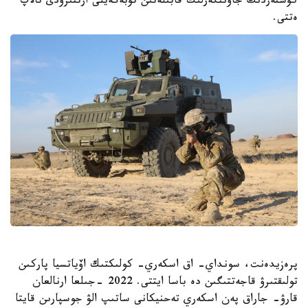
كۇشتەردىڭ جاۋىنگەرلىك قابىلەتىن تۇبەگەيلى ارتتىرۋدى تالاپ
ەتتى.
پرەزيدەنت، سونداي- اق اسكەري- كولىكتىك اۆياتسيا پاركىن
تولىقتىرۋ قاجەتتىگىن دە باسا ايتتى. 2022 -جىلعا ارنالعان
قارۋ- جاراق پەن اسكەري تەحنيكانى ساتىپ الۋ جوسپارىن قايتا