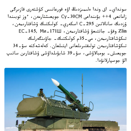
سونداي- اق وندا ەلىمىزدىڭ اۋە قورعانىس كۇشتەرى قازىرگى
زامانعى 4++ بۋىنداعى Су-30СМ جويعىشتارمەن، ءوز توبىندا
ۇزدىك سانالاتىن С-295 اسكەري- كولىكتىك ۇشاقتارىمەن،
Zlin وقۋ- جاتتىعۋ ۇشاقتارىمەن، ЕС-145, Ми-171Ш
تىكۇشاقتارىمەن، مي-35م كولىكتىك- جاۋىنگەرلىك
تىكۇشاقتارىمەن تولىقتىرىلعانى ايتىلعان. كەلەشەكتە سۋ-34
جويعىش- بومبالاۋشى، سۋ-39 شابۋىلداۋشى ۇشاقتارىن ساتىپ
الۋ جوسپارلانۋدا.