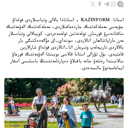
استانا. KAZINFORM - استانادا بالالى وتباسىلاردى قولداۋ
جۇيەسى مەملەكەتتىك جاردەماقىلاردى، مەملەكەتتىك الەۋمەتتىك
ساقتاندىرۋ قورىنان تولەنەتىن تولەمدەردى، كوپبالالى وتباسىلار
مەن ماراپاتتالعان انالاردى، سونداي-اق مۇگەدەكتىگى بار
بالالاردى تاربيەلەپ وتىرعان اتا-انالاردى قولداۋ شارالارىن
قامتيدى. بۇل تۋرالى استانا قالاسى بويىنشا الەۋمەتتىك قورعاۋ
سالاسىندا رەتتەۋ جانە باقىلاۋ دەپارتامەنتىنىڭ باسشىسى اسقار
ايماعامبەتوۆ مالىمدەدى.