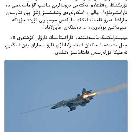
تۇرىكتىڭ «Anka» تەكتەس دروندارىن ساتىپ الۋ ماسەلەسى دە
قاراستىرىلۋدا. جالپى، اسكەرلەردى ۇشقىشسىز ۇشۋ اپپاراتتارىمەن
جاراقتاندىرۋ قاجەتتىلىككە سايكەس جوسپارلى تۇردە جۇزەگە
اسىرىلاتىن بولادى»، - دەلىنگەن حابارلامادا.
مينيسترلىكتىڭ مالىمەتىنشە، قازاقستاننىڭ قارۋلى كۇشتەرى 30
جىل ىشىندە 4 مىڭنان استام زاماناۋي قارۋ- جاراق پەن اسكەري
تەحنيكا تۇرلەرىمەن قامتاماسىز ەتىلدى.