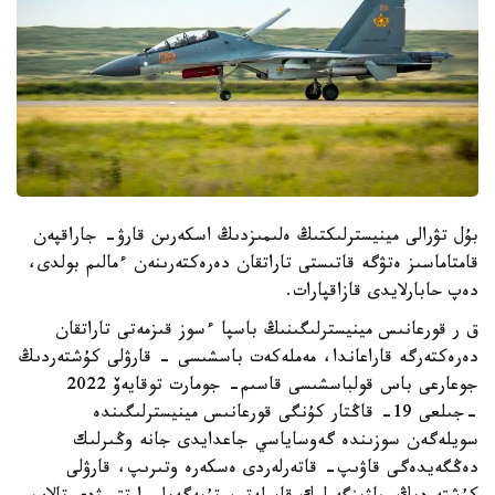
بۇل تۋرالى مينيسترلىكتىڭ ەلىمىزدىڭ اسكەرىن قارۋ- جاراقپەن
قامتاماسىز ەتۋگە قاتىستى تاراتقان دەرەكتەرىنەن ءمالىم بولدى،
دەپ حابارلايدى قازاقپارات.
ق ر قورعانىس مينيسترلىگىنىڭ باسپا ءسوز قىزمەتى تاراتقان
دەرەكتەرگە قاراعاندا، مەملەكەت باسشىسى - قارۋلى كۇشتەردىڭ
جوعارعى باس قولباسشىسى قاسىم- جومارت توقايەۆ 2022
-جىلعى 19- قاڭتار كۇنگى قورعانىس مينيسترلىگىندە
سويلەگەن سوزىندە گەوساياسي جاعدايدى جانە وڭىرلىك
دەڭگەيدەگى قاۋىپ- قاتەرلەردى ەسكەرە وتىرىپ، قارۋلى