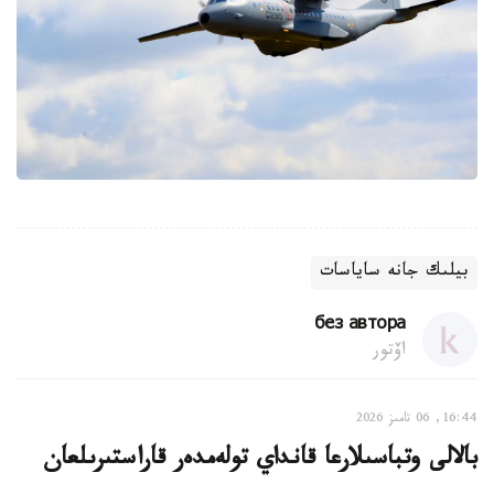
بيلىك جانە ساياسات
без автора
اۆتور
16:44, 06 تامىز 2026
بالالى وتباسىلارعا قانداي تولەمدەر قاراستىرىلعان