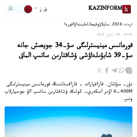
KAZINFORM
ق ز
ترەند:
2026-سايلاۋ
وقيعا
تاعايىنداۋ
اقوردا
15:54, 06 ءساۋىر 2022
قورعانىس مينيسترلىگى سۋ-34 جويعىش جانە
سۋ-39 شابۋىلداۋشى ۇشاقتارىن ساتىپ الماق
نۇر- سۇلتان. قازاقپارات - قازاقستاننىڭ قورعانىس مينيسترلىگى
А-400М اۋىر اسكەري- كولىك ۇشاقتارىن ساتىپ الۋ جوسپارلاپ
وتىر.