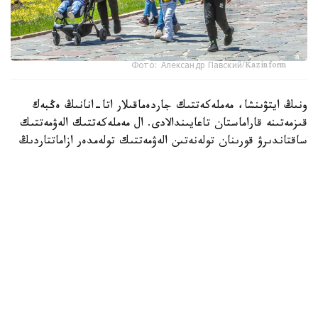
Фото: Александр Павский/Kazinform
ونىڭ ايتۋىنشا، مەملەكەتتىك جاردەماقىلار اتا-انانىڭ ەڭبەك
قىزمەتىنە قاراماستان تاعايىندالادى. ال مەملەكەتتىك الەۋمەتتىك
ساقتاندىرۋ قورىنان تولەنەتىن الەۋمەتتىك تولەمدەر ازاماتتاردىڭ
جوعالتقان تابىسىنىڭ ءبىر بولىگىن وتەۋگە باعىتتالعان.
- ءبىرىنشى، ەكىنشى جانە ءۇشىنشى بالا دۇنيەگە كەلگەن
كەزدە وتباسىعا 164350 تەڭگە كولەمىندە ءبىرجولعى
مەملەكەتتىك جاردەماقى تولەنەدى. ءتورتىنشى جانە ودان
كەيىنگى بالالار تۋعان جاعدايدا تولەم مولشەرى 272475 تەڭگە،
- دەدى سپيكەر استانا قالاسىنىڭ كوممۋنيكاتسيالار الاڭىندا.
سونىمەن قاتار ول جۇمىس ىستەمەيتىن اتا-انالارعا بالا ءبىر جارىم
جاسقا تولعانعا دەيىن كۇتىمىنە بايلانىستى مەملەكەتتىك
جاردەماقى بەرىلەدى. بيىل ونىڭ مولشەرى ءبىرىنشى بالاعا -