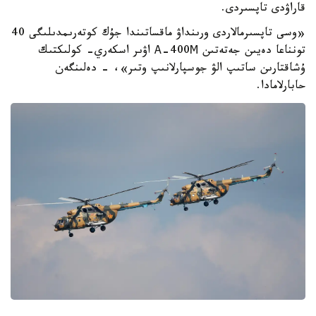
قاراۋدى تاپسىردى.
«وسى تاپسىرمالاردى ورىنداۋ ماقساتىندا جۇك كوتەرىمدىلىگى 40
تونناعا دەيىن جەتەتىن А-400М اۋىر اسكەري- كولىكتىك
ۇشاقتارىن ساتىپ الۋ جوسپارلانىپ وتىر»، - دەلىنگەن
حابارلامادا.