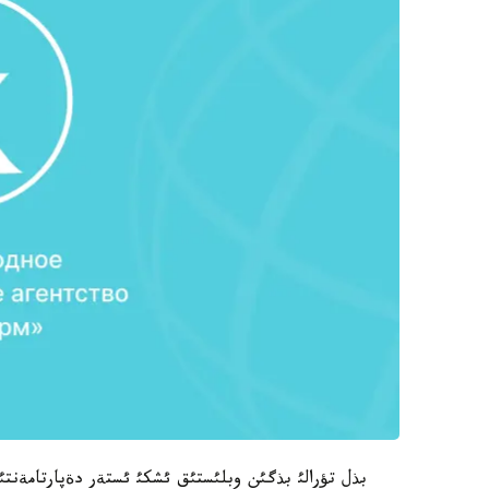
بذل تؤرالئ بذگئن وبلئستئق ئشكئ ئستةر دةپارتامةنتئن