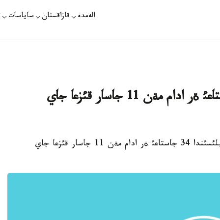
الەمدە
قازاقستان
ساياسات
ت
شذعئل: قاراعاندئ وبلئسئندا 34 جاستاعئ ةر ادام مةن 11 جاسار قئزعا جاي
قاراعاندئ. 29- ماؤسئم. قازاقپارات - قاراعاندئ وبلئسئندا 34 جاستاعئ ةر ادام مةن 11 جاسار قئزعا جاي