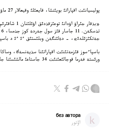
پوليسيانئث اقپاراتئ بويئنشا، قايعئلئ وقيعالار 27 ماؤسئم كذنئ وساكاروأكا جانة بذقار جئراؤ اؤداندارئندا بولعان.
تذ
جةتكئزئلدئ»، - دةلئنگةن وبلئستئق ءئ ءئ د باسپاءسو
ورئستة فةرما قوجالئعئنئث 34 جاستاعئ مالشئسئنا جاي ءتذسئپ، مةرت بولعان.
без автора
اۆتور