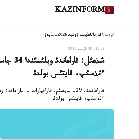
KAZINFORM
ترەند:
اقوردا
تاعايىنداۋ
وقيعا
2026-سايلاۋ
16:23, 29 ماۋسىم 2011
ءتذسئپ، قايتئس بولدئ
ءتذسئپ، قايتئس بولدئ.