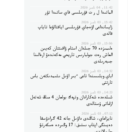
11:42, 04 تامىز 2026
الماتىدا ل ر ت قۇرىلىسى قاي ساتىدا تۇر
15:42, 03 تامىز 2026
زايسانداعى اۋەجاي قۇرىلىسى اياقتالۋعا تاياپ
قالدى
15:06, 03 تامىز 2026
ەلىمىزدە 70 جىلدان استام ۋاقىتتان كەيىن
العاش رەت جولبارىس تاريحي مەكەندەۋ ارەالىنا
جىبەرىلدى
14:52, 03 تامىز 2026
اباي وبلىسىندا تاعى ءبىر اۋىل ىشىمدىكتەن باس
تارتتى
14:23, 03 تامىز 2026
شىلدەدە شەكارادان وتپەك بولعان 4 مىڭ شەتەل
ازاماتى ۇستالدى
07:12, 03 تامىز 2026
نايزاعاي، شاڭدى داۋىل جانە 42 گرادۋسقا
دەيىنگى اپتاپ ىستىق: 17 وڭىردە ەسكەرتۋ