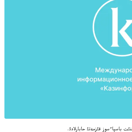
ئث باسپاءسوز قئزمةتئ حابارلادئ.