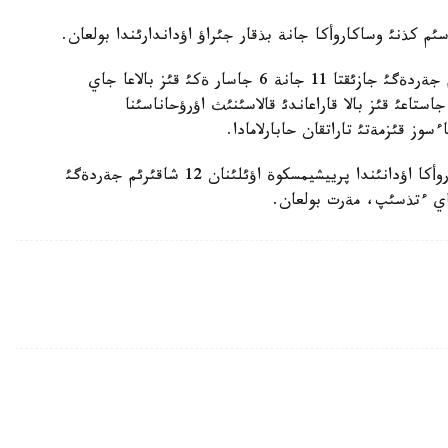
«بذقار جئراؤ اؤدانئ توعئزقذدئق اؤئلئنان 1 شاقئرئم جةردةگئ جازئقتا 11 جانة 6 جاسار ةكئ قئز بالاعا جاي
سكةن. 11 جاسار قئز سول جةردة كوز جذمسا، 6 جاستاعئ قئز بالا قاراعاندئ قالاسئنئث اؤرؤحاناسئنا
ز قئزمةتئ تاراتقان حابارلامادا.
باسپاءسوز قئزمةتئنئث اقپاراتئنا سذيةنسةك، وساكاروأكا اؤدانئندا پرييشيمسكوة اؤئلئنان 12 شاقئرئم جةردةگئ