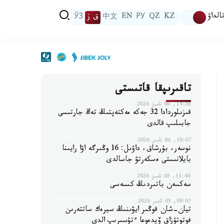
الداۋ
KZ
QZ
РУ
EN
中文
ق ز
ЎЗ
تاقىرىپقا قاتىستى
14:56, 06 تامىز 2026
قىزىلوردادا 32 جەكە مەكتەپتىڭ تەڭ جارتىسى
جابىلىپ قالدى
10:07, 06 تامىز 2026
نوسەر، بۇرشاق، داۋىل: 16 وڭىرگە اۋا رايىنا
بايلانىستى ەسكەرتۋ جاسالدى
11:40, 05 تامىز 2026
سەكسەن باتىردىڭ كىسەسى
09:07, 05 تامىز 2026
تيان-شان قوڭىر ايۋىنىڭ سيرەك ساتتەرىن
فوتوتۇزاق ۆيدەوعا ءتۇسىرىپ الدى