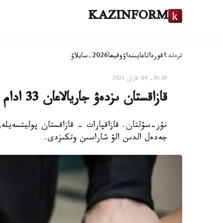
KAZINFORM
ترەند:
اقوردا
تاعايىنداۋ
وقيعا
2026-سايلاۋ
20:29, 04 قازان 2021
قازاقستان ىزدەۋ جاريالاعان 33 ادام ت م د اۋماعىندا ۇستالدى - ءى ءى م
نۇر-سۇلتان. قازاقپارات - قازاقستان پوليتسەيل
جەدەل الدىن الۋ شاراسىن وتكىزدى.