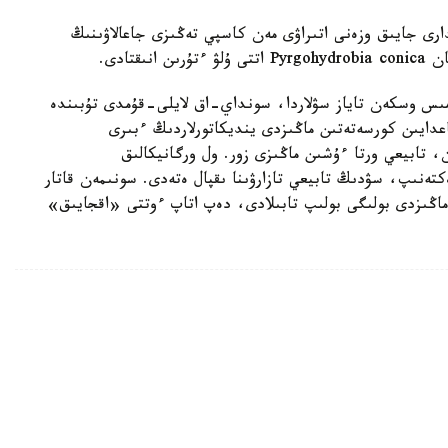
ارى جايىق وزەنى اتىراۋى مەن كاسپي تەڭىزى جاعالاۋىنىڭ
قتادى.
قامىس وسكەن تاياز سۋلاردا، سونداي-اق لايلى-قۇمدى تۇبىندە
دايىن كورسەتەتىن ماڭىزدى ينديكاتورلاردىڭ ءبىرى
، تابيعي ورتا ءۇشىن ماڭىزى زور. ول ورگانيكالىق
ەكتەنىپ، سۋدىڭ تابيعي تازارۋىنا ىقپال ەتەدى. سونىمەن قاتار
ماڭىزدى بولىگى بولىپ تابىلادى، دەپ اتاپ ءوتتى «اقجايىق»