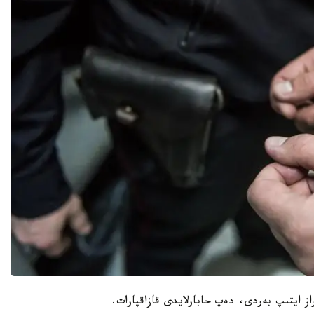
ز ايتىپ بەردى، دەپ حابارلايدى قازاقپارات.