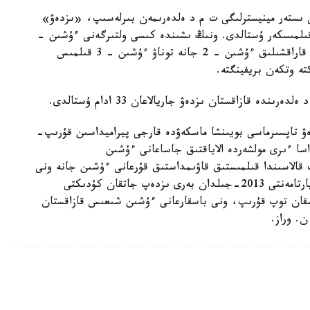
عىندا ق ر ىشكى ىستەر مينيسترلىگى ت م د ەلدەرىمەن بىرلەسىپ، «ىزدەۋ»
راتسياسىن وتكىزدى جانە ىزدەۋدە جۇرگەن 343 قىلمىسكەر ۇستالدى. ونىڭ ىشىندە كىسى ولتىرگەنى ءۇشىن -
3، دەنساۋلىعىنا اۋىر زيان كەلتىرگەنى ءۇشىن - 7، قاراقشىلىق ءۇشىن - 2 جانە توناۋ ءۇشىن - 3 قىلمىس
تە وتكەن بريفينگتە.
 قازاقستان ىزدەۋ جاريالاعان 33 ادام ۇستالدى.
زدەۋ تاپسىرماسى بويىنشا ماسكەۋدە قارجى پيراميداسىن قۇرىپ-
ا ءىرى مولشەردە الاياقتىق جاساعانى ءۇشىن
قالاسىندا قىلمىستىق قاۋىمداستىق قۇرعانى ءۇشىن جانە ونى
باسقارعانى ءۇشىن قوستاناي وبلىسىنىڭ پوليتسيا دەپارتامەنتى 2013-جىلدان بەرى ىزدەپ جاتقان كۇدىكتى
اسقان توپ قۇرىپ، ونى باسقارعانى ءۇشىن شىعىس قازاقستان
. وراز.