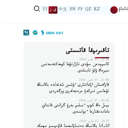
الداۋ
KZ
QZ
РУ
EN
中文
ق ز
ЎЗ
تاقىرىپقا قاتىستى
21:30, 07 تامىز 2026
كاسپيدەن سۋدى تازارتۋعا كومەكتەسەتىن
سيرەك ۇلۋ تابىلدى
21:09, 07 تامىز 2026
قازاقستان ازاماتتارى ءۇشىن شەتەلدە بالانىڭ
تۋعانىن تىركەۋ ەرەجەلەرى وزگەردى
20:45, 07 تامىز 2026
بيىل ەڭ كوپ ءبىلىم بەرۋ گرانتى قانداي
ماماندىقتارعا ءبولىندى
20:27, 07 تامىز 2026
اتا-انا بالانىڭ دەنساۋلىعىنا قاۋىپسىز سومكە