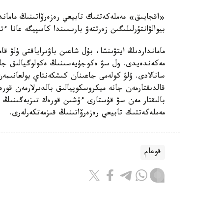
«اقجايىق» مەملەكەتتىك تابيعي رەزەرۆاتىنىڭ ماماند
بيوالۋانتۇرلىلىگىن زەرتتەۋ بارىسىندا كاسپيگە عانا ءتان Pyrgohydrobia conica اتتى ۇلۋ ءتۇرىن انى
مامانداردىڭ ايتۋىنشا، بۇل شاعىن باۋىراياقتى ۇلۋ 
مەكەندەيدى. ول سۋ ەكوجۇيەسىنىڭ ەكولوگيالىق جاع
سانالادى. ۇلۋ كولەمى جاعىنان كىشكەنتاي بولعانىمەن
قالدىقتارمەن جانە ميكروسكوپيالىق بالدىرلارمەن قور
بالىقتار مەن سۋ قۇستارى ءۇشىن قورەك تىزبەگىنىڭ 
مەملەكەتتىك تابيعي رەزەرۆاتىنىڭ قىزمەتكەرلەرى.
قوعام