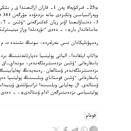
«25- قىركۇيەك پەن 1- قازان ارالى
وپە
جاساعاندار بار»، - دەدى ءنۇردىلدا وراز مينيسترلىك
رەسپۋبليكادان تىس جەرلەردە، سونىڭ ىشىندە ت م د ەلدەرىندە
«اتاپ ايتقاندا، الماتى پوليتسيا دەپارتامەنتىنىڭ ى
باسقارعانى ءۇشىن ىزدەستىرىلگەندەر، سونداي-اق اس
ىزدەستىرىلگەندەر ۇستالعان. رەسەيدىڭ چەليابينسك 
ۇستالدى. ال چەليابى وبلىسىندا ترانسۇلتتىق ۇيىمد
پوليتسياسى ىزدەستىرگەن ادام ۇستالدى»، - دەدى ن
قوعام