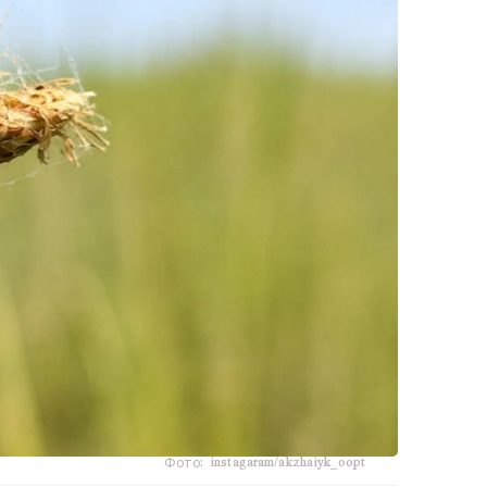
Фото: instagaram/akzhaiyk_oopt