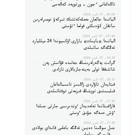
تاڭداعانى ءجون - ورتوپەد كەڭەسى
20:09, 07 تامىز 2026
الماتىدا جالعان مەملەكەتتىك تىركەۋ نومىرلەرىن
ساتقان كۇدىكتى قولعا ءتۇستى
19:46, 07 تامىز 2026
الماتىدا «بايسات» بازارى اۋكسيوندا 24 ميلليارد
تەڭگەگە ساتىلدى
19:29, 07 تامىز 2026
گرانت يەگەرلەرىنىڭ جەلىدە قۋانىش پەن
شاتتىققا تولى بەينەجازبالارى تارادى
18:21, 07 تامىز 2026
قىتايدان تاۋاردى زاڭسىز تاسىمالداعان
قىلمىستىق توپتىڭ قىزمەتى توقتاتىلدى
17:43, 07 تامىز 2026
قازاقستاندا تەلەديدار ءوندىرىسى جارتى جىلدا
ءۇش ەسەگە جۋىق ءوستى
17:29, 07 تامىز 2026
جىل سوڭىنا دەيىن تەڭگە باعامى قانداي بولادى