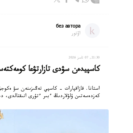
без автора
اۆتور
21:30, 07 تامىز 2026
كاسپيدەن سۋدى تازارتۋعا كومەكتەس
استانا. قازاقپارات - كاسپي تەڭىزىنەن سۋ ەكوجۇ
كەزدەسەتىن ۇلۋلاردىڭ ءبىر ءتۇرى انىقتالدى، دەپ حا