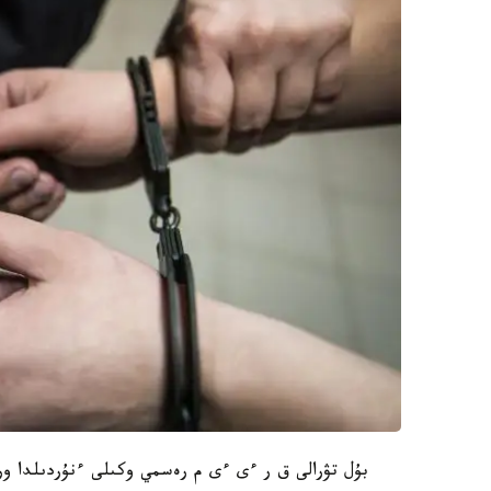
بۇل تۋرالى ق ر ءى ءى م رەسمي وكىلى ءنۇردىلدا ورا