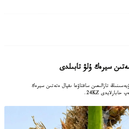
ەتىن سيرەك ۇلۋ تابىلدى
يەسىنىڭ تازالىعىن ساقتاۋعا ىقپال ەتەتىن سيرەك
بارلايدى 24KZ.