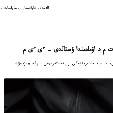
الەمدە
قازاقستان
ساياسات
ت
ەرى ت م د ەلدەرىندەگى ارىپتەستەرىمەن بىرگە «ىزدەۋ»