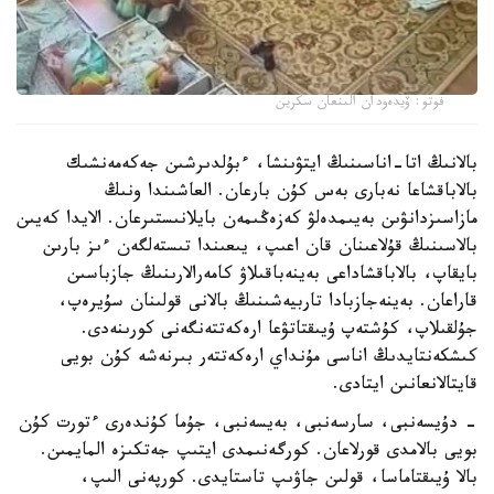
فوتو: ۆيدەودان الىنعان سكرين
بالانىڭ اتا-اناسىنىڭ ايتۋىنشا، ءبۇلدىرشىن جەكەمەنشىك
بالاباقشاعا نەبارى بەس كۇن بارعان. العاشىندا ونىڭ
مازاسىزدانۋىن بەيىمدەلۋ كەزەڭىمەن بايلانىستىرعان. الايدا كەيىن
بالاسىنىڭ قۇلاعىنان قان اعىپ، يىعىندا تىستەلگەن ءىز بارىن
بايقاپ، بالاباقشاداعى بەينەباقىلاۋ كامەرالارىنىڭ جازباسىن
قاراعان. بەينەجازبادا تاربيەشىنىڭ بالانى قولىنان سۇيرەپ،
جۇلقىلاپ، كۇشتەپ ۇيىقتاتۋعا ارەكەتتەنگەنى كورىنەدى.
كىشكەنتايدىڭ اناسى مۇنداي ارەكەتتەر بىرنەشە كۇن بويى
قايتالانعانىن ايتادى.
- دۇيسەنبى، سارسەنبى، بەيسەنبى، جۇما كۇندەرى ءتورت كۇن
بويى بالامدى قورلاعان. كورگەنىمدى ايتىپ جەتكىزە المايمىن.
بالا ۇيىقتاماسا، قولىن جاۋىپ تاستايدى. كورپەنى الىپ،