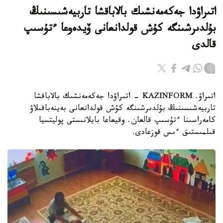
اتىراۋدا جەكەمەنشىك بالاباقشا تاربيەشىسىنىڭ
بۇلدىرشىنگە كۇش قولدانعانى ۆيدەوعا ءتۇسىپ
قالدى
اتىراۋ. KAZINFORM - اتىراۋدا جەكەمەنشىك بالاباقشا
تاربيەشىسىنىڭ بۇلدىرشىنگە كۇش قولدانعانى بەينەباقىلاۋ
كامەراسىنا ءتۇسىپ قالعان. وقيعاعا بايلانىستى پوليتسيا
قىلمىستىق ءىس قوزعادى.