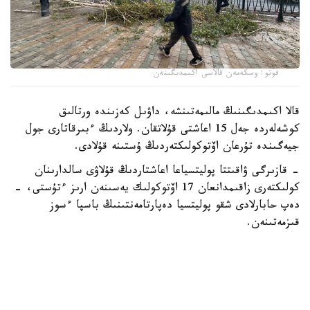
فوتو: وسكەمەن قالاسى اكىمدىگىنەن
قالا اكىمدىگىنىڭ مالىمەتىنشە، داۋىل كەزىندە ورتالىق
كوشەلەردە جەل 15 اعاشتى قۇلاتقان. ولاردىڭ ءبىرقاتارى جول
جيەگىندە تۇرعان اۆتوكولىكتەردىڭ ۇستىنە قۇلادى.
- قازىرگى ۋاقىتتا پوليتسياعا اعاشتاردىڭ قۇلاۋى سالدارىنان
كولىكتەرى زاقىمدانعان 17 اۆتوكولىك يەسىنەن ارىز ءتۇستى، -
دەپ حابارلادى شقو پوليتسيا دەپارتامەنتىنىڭ باسپا ءسوز
قىزمەتىنەن.
پوليتسياعا ءالى بارلىق زارداپ شەككەن كولىك يەلەرى جۇگىنىپ
ۇلگەرمەگەن بولۋى دا مۇمكىن.