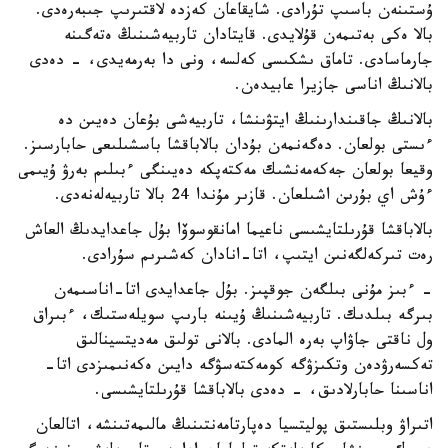
ۇستىنەن باسىپ تۇرادى. شايقاعان كەزدە لاقتىرىپ جىبەرەدى.
بالا ەكى بەتىمەن قۇلايدى. قايتادان تاربيەشىنىڭ ەتەگىنە
جارماسادى. تاماق ىشكىسى كەلسە، ونى دا بەرمەيدى، - دەدى
بالانىڭ اناسى جازيرا عابيدەن.
بالانىڭ جاقىندارىنىڭ ايتۋىنشا، تاربيەشى بۇعان دەيىن دە
ءىستى بولعان. دەگەنمەن بۇدان بالاباقشا باسشىلىعى حابارسىز.
وقيعا بولعان جەكەمەنشىك مەكتەپكە دەيىنگى ءبىلىم بەرۋ ۇيىمى
ءۇش اي بۇرىن اشىلعان. قازىر مۇندا 24 بالا تاربيەلەنەدى.
بالاباقشا قۇرىلتايشىسى ناعيما امانقوسوۆا بۇل جاعدايدىڭ العاش
رەت تىركەلگەنىن ايتىپ، اتا-انادان كەشىرىم سۇرادى.
- ءبىز مۇنى بىلگەن جوقپىز. بۇل جاعدايدى اتا-اناسىمەن
بىرگە بىلدىك. تاربيەشىنىڭ ۇيىنە بارىپ سويلەستىك، ءبىراق
ول ناقتى جاۋاپ بەرە المادى. بالانى تولىق مەديتسينالىق
تەكسەرۋدەن وتكىزۋگە كومەكتەسۋگە دايىن ەكەنىمىزدى اتا-
اناسىنا حابارلادىق، - دەدى بالاباقشا قۇرىلتايشىسى.
اتىراۋ وبلىستىق پوليتسيا دەپارتامەنتىنىڭ مالىمەتىنشە، اتالعان