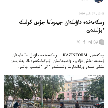
10:08, 07 تامىز 2026
وسكەمەندە داۋىلدان جيىرماعا جۋىق كولىك
ءبۇلىندى
وسكەمەن. KAZINFORM - وسكەمەندە داۋىل سالدارىنان
ۇستىنە اعاش قۇلاپ، زاقىمدانعان اۆتوكولىكتەردىڭ يەلەرىنەن
ىشكى ىستەر ورگاندارىنا وتىنىشتەر ءالى ءتۇسىپ جاتىر.