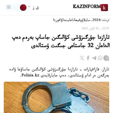
KAZINFORM
ق ز
ترەند:
2026-سايلاۋ
وقيعا
تاعايىنداۋ
اقوردا
15:47, 01 اقپان 2023
تارازدا جۇرگىزۋشى كۋالىگىن جاساپ بەرەم دەپ
الداعان 32 جاستاعى جىگىت ۇستالدى
تاراز. قازاقپارات - تارازدا جۇرگىزۋشى كۋالىگىن جاساۋعا ۋادە
بەرگەن ەر ادام ۇستالدى، دەپ حابارلايدى Polisia.kz.