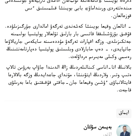
دەرەك بويىنشا «كامەلەتكە تولماعان ادامدى تاربيەلەۋ جونىندەگى
مىندەتتەردى ورىنداماۋ» بابى بويىنشا قىلمىستىق ءىس
قوزعالعان.
- اتالعان وقيعا بويىنشا كەشەندى تەرگەۋ امالدارى جۇرگىزىلۋدە.
قۇقىق بۇزۋشىلىققا قاتىسى بار بارلىق تۇلعالار پوليتسيا بولىمىنە
جەتكىزىلدى. وزگە اقپارات تەرگەۋ مۇددەسىنە سايكەس جاريالاۋعا
جاتپايدى، - دەپ حابارلادى وبلىستىق پوليتسيا دەپارتامەنتىنىڭ
رەسمي وكىلى مەيىرىم ەرداۋلەت.
بالانىڭ اتا-اناسى كىنالىلەردىڭ زاڭ الدىندا جاۋاپ بەرۋىن تالاپ
ەتىپ وتىر. ولاردىڭ ايتۋىنشا، مۇنداي جاعدايدىڭ وزگە بالالارعا
قايتالانباۋى ءۇشىن وقيعاعا جان-جاقتى قۇقىقتىق باعا بەرىلۋى
قاجەت.
ايماق
بەيسەن سۇلتان
اۆتور