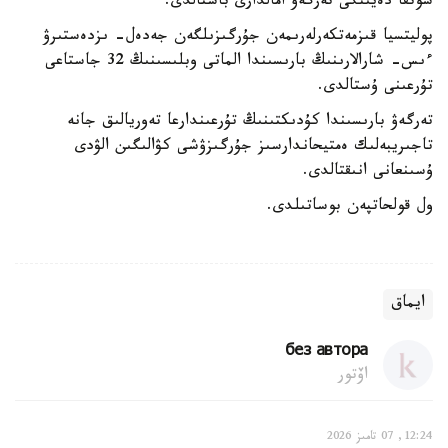
سوتقا دەيىنگى تەرگەۋ امالدارى باستالدى.
پوليتسيا قىزمەتكەرلەرىمەن جۇرگىزىلگەن جەدەل- ىزدەستىرۋ
ءىس- شارالارىنىڭ بارىسىندا الماتى وبلىسىنىڭ 32 جاستاعى
تۇرعىنى ۇستالدى.
تەرگەۋ بارىسىندا كۇدىكتىنىڭ تۇرعىندارعا تەوريالىق جانە
تاجىريبەلىك ەمتيحاندارسىز جۇرگىزۋشى كۋالىگىن الۋدى
ۇسىنعانى انىقتالدى.
ول قولحاتپەن بوساتىلدى.
ايماق
без автора
اۆتور
12:24, 07 تامىز 2026