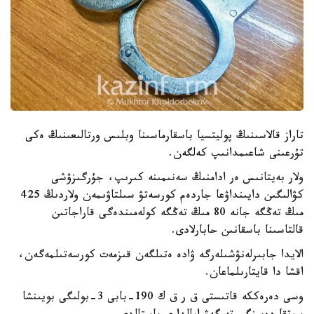
تاراز قالاسىنىڭ پوليتسيا باسقارماسىنا وبلىس ورتالىعىنىڭ ەكى
تۇرعىنى شاعىمدانىپ كەلگەن.
ولار بەيتانىس ەر ادامنىڭ سەنىمىنە كىرىپ، جۇرگىزۋشى
كۋالىگىن دايىنداۋعا جاردەم كورسەتۋ سىلتاۋىمەن ولاردىڭ 425
مىڭ تەڭگە جانە 80 مىڭ تەڭگە كولەمىندەگى قاراجاتىن
قالتاسىنا باسقانىن حابارلادى.
الايدا جابىرلەنۋشىلەرگە ۋادە ەتىلگەن قىزمەت كورسەتىلمەگەن،
اقشا دا قايتارىلماعان.
وسى دەرەككە قاتىستى ق ر ق ك 190-بابى 3-بولىگى بويىنشا