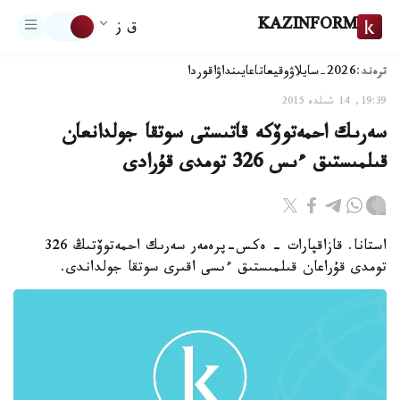
KAZINFORM
ق ز
ترەند:
2026-سايلاۋ
وقيعا
تاعايىنداۋ
اقوردا
19:39, 14 شىلدە 2015
سەرىك احمەتوۆكە قاتىستى سوتقا جولدانعان
قىلمىستىق ءىس 326 تومدى قۇرادى
استانا. قازاقپارات - ەكس-پرەمەر سەرىك احمەتوۆتىڭ 326
تومدى قۇراعان قىلمىستىق ءىسى اقىرى سوتقا جولداندى.