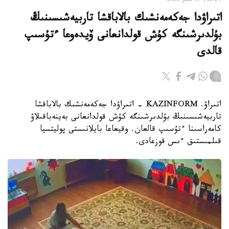
12:24, 07 تامىز 2026
اتىراۋدا جەكەمەنشىك بالاباقشا تاربيەشىسىنىڭ
بۇلدىرشىنگە كۇش قولدانعانى ۆيدەوعا ءتۇسىپ
قالدى
اتىراۋ. KAZINFORM - اتىراۋدا جەكەمەنشىك بالاباقشا
تاربيەشىسىنىڭ بۇلدىرشىنگە كۇش قولدانعانى بەينەباقىلاۋ
كامەراسىنا ءتۇسىپ قالعان. وقيعاعا بايلانىستى پوليتسيا
قىلمىستىق ءىس قوزعادى.