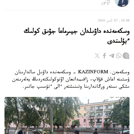
اۆتور
10:08, 07 تامىز 2026
وسكەمەندە داۋىلدان جيىرماعا جۋىق كولىك
ءبۇلىندى
وسكەمەن. KAZINFORM - وسكەمەندە داۋىل سالدارىنان
ۇستىنە اعاش قۇلاپ، زاقىمدانعان اۆتوكولىكتەردىڭ يەلەرىنەن
ىشكى ىستەر ورگاندارىنا وتىنىشتەر ءالى ءتۇسىپ جاتىر.