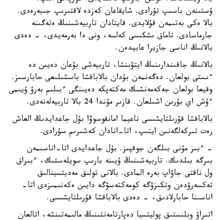
ۇستىنەن باسىپ تۇرادى. شايقاعان كەزدە لاقتىرىپ جىبەرەدى.
بالا ەكى بەتىمەن قۇلايدى. قايتادان تاربيەشىنىڭ ەتەگىنە
جارماسادى. تاماق ىشكىسى كەلسە، ونى دا بەرمەيدى، - دەدى
بالانىڭ اناسى جازيرا عابيدەن.
بالانىڭ جاقىندارىنىڭ ايتۋىنشا، تاربيەشى بۇعان دەيىن دە
ءىستى بولعان. دەگەنمەن بۇدان بالاباقشا باسشىلىعى حابارسىز.
وقيعا بولعان جەكەمەنشىك مەكتەپكە دەيىنگى ءبىلىم بەرۋ ۇيىمى
ءۇش اي بۇرىن اشىلعان. قازىر مۇندا 24 بالا تاربيەلەنەدى.
بالاباقشا قۇرىلتايشىسى ناعيما امانقوسوۆا بۇل جاعدايدىڭ العاش
رەت تىركەلگەنىن ايتىپ، اتا-انادان كەشىرىم سۇرادى.
- ءبىز مۇنى بىلگەن جوقپىز. بۇل جاعدايدى اتا-اناسىمەن
بىرگە بىلدىك. تاربيەشىنىڭ ۇيىنە بارىپ سويلەستىك، ءبىراق
ول ناقتى جاۋاپ بەرە المادى. بالانى تولىق مەديتسينالىق
تەكسەرۋدەن وتكىزۋگە كومەكتەسۋگە دايىن ەكەنىمىزدى اتا-
اناسىنا حابارلادىق، - دەدى بالاباقشا قۇرىلتايشىسى.
اتىراۋ وبلىستىق پوليتسيا دەپارتامەنتىنىڭ مالىمەتىنشە، اتالعان