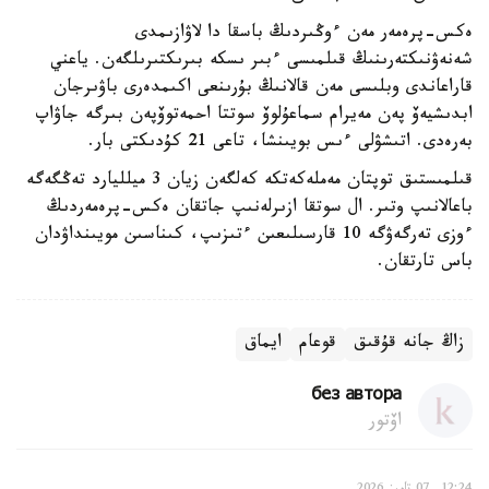
ەكس-پرەمەر مەن ءوڭىردىڭ باسقا دا لاۋازىمدى
شەنەۋنىكتەرىنىڭ قىلمىسى ءبىر ىسكە بىرىكتىرىلگەن. ياعني
قاراعاندى وبلىسى مەن قالانىڭ بۇرىنعى اكىمدەرى باۋىرجان
ابدىشيەۆ پەن مەيرام سماعۇلوۆ سوتتا احمەتوۆپەن بىرگە جاۋاپ
بەرەدى. اتىشۋلى ءىس بويىنشا، تاعى 21 كۇدىكتى بار.
قىلمىستىق توپتان مەملەكەتكە كەلگەن زيان 3 ميلليارد تەڭگەگە
باعالانىپ وتىر. ال سوتقا ازىرلەنىپ جاتقان ەكس-پرەمەردىڭ
ءوزى تەرگەۋگە 10 قارسىلىعىن ءتىزىپ، كىناسىن مويىنداۋدان
باس تارتقان.
زاڭ جانە قۇقىق
قوعام
ايماق
без автора
اۆتور