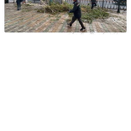
فوتو: وسكەمەن قالاسى اكىمدىگىنەن
قالا اكىمدىگىنىڭ مالىمەتىنشە، داۋىل كەزىندە ورتالىق
كوشەلەردە جەل 15 اعاشتى قۇلاتقان. ولاردىڭ ءبىرقاتارى جول
جيەگىندە تۇرعان اۆتوكولىكتەردىڭ ۇستىنە قۇلادى.
- قازىرگى ۋاقىتتا پوليتسياعا اعاشتاردىڭ قۇلاۋى سالدارىنان
كولىكتەرى زاقىمدانعان 17 اۆتوكولىك يەسىنەن ارىز ءتۇستى، -
دەپ حابارلادى شقو پوليتسيا دەپارتامەنتىنىڭ باسپا ءسوز
قىزمەتىنەن.
پوليتسياعا ءالى بارلىق زارداپ شەككەن كولىك يەلەرى جۇگىنىپ
ۇلگەرمەگەن بولۋى دا مۇمكىن.