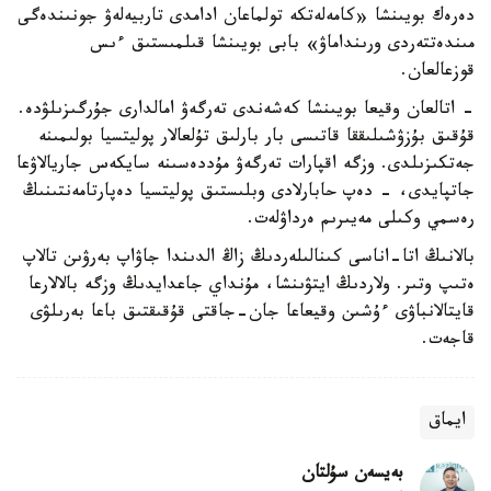
دەرەك بويىنشا «كامەلەتكە تولماعان ادامدى تاربيەلەۋ جونىندەگى
مىندەتتەردى ورىنداماۋ» بابى بويىنشا قىلمىستىق ءىس
قوزعالعان.
- اتالعان وقيعا بويىنشا كەشەندى تەرگەۋ امالدارى جۇرگىزىلۋدە.
قۇقىق بۇزۋشىلىققا قاتىسى بار بارلىق تۇلعالار پوليتسيا بولىمىنە
جەتكىزىلدى. وزگە اقپارات تەرگەۋ مۇددەسىنە سايكەس جاريالاۋعا
جاتپايدى، - دەپ حابارلادى وبلىستىق پوليتسيا دەپارتامەنتىنىڭ
رەسمي وكىلى مەيىرىم ەرداۋلەت.
بالانىڭ اتا-اناسى كىنالىلەردىڭ زاڭ الدىندا جاۋاپ بەرۋىن تالاپ
ەتىپ وتىر. ولاردىڭ ايتۋىنشا، مۇنداي جاعدايدىڭ وزگە بالالارعا
قايتالانباۋى ءۇشىن وقيعاعا جان-جاقتى قۇقىقتىق باعا بەرىلۋى
قاجەت.
ايماق
بەيسەن سۇلتان