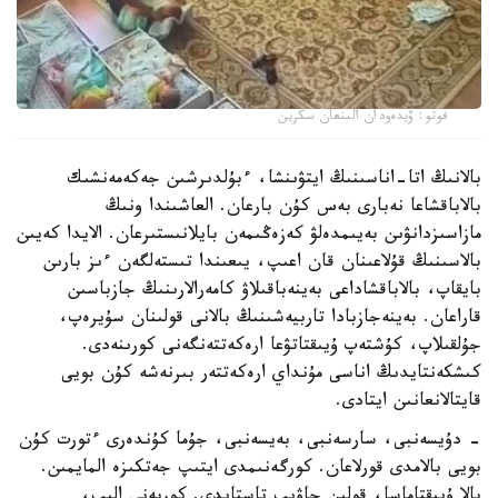
فوتو: ۆيدەودان الىنعان سكرين
بالانىڭ اتا-اناسىنىڭ ايتۋىنشا، ءبۇلدىرشىن جەكەمەنشىك
بالاباقشاعا نەبارى بەس كۇن بارعان. العاشىندا ونىڭ
مازاسىزدانۋىن بەيىمدەلۋ كەزەڭىمەن بايلانىستىرعان. الايدا كەيىن
بالاسىنىڭ قۇلاعىنان قان اعىپ، يىعىندا تىستەلگەن ءىز بارىن
بايقاپ، بالاباقشاداعى بەينەباقىلاۋ كامەرالارىنىڭ جازباسىن
قاراعان. بەينەجازبادا تاربيەشىنىڭ بالانى قولىنان سۇيرەپ،
جۇلقىلاپ، كۇشتەپ ۇيىقتاتۋعا ارەكەتتەنگەنى كورىنەدى.
كىشكەنتايدىڭ اناسى مۇنداي ارەكەتتەر بىرنەشە كۇن بويى
قايتالانعانىن ايتادى.
- دۇيسەنبى، سارسەنبى، بەيسەنبى، جۇما كۇندەرى ءتورت كۇن
بويى بالامدى قورلاعان. كورگەنىمدى ايتىپ جەتكىزە المايمىن.
بالا ۇيىقتاماسا، قولىن جاۋىپ تاستايدى. كورپەنى الىپ،