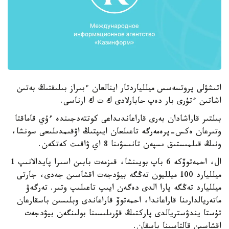
اتىشۋلى پروتسەسس ميللياردتار اينالعان ءبىراز بىلىقتىڭ بەتىن
اشاتىن ءتۇرى بار دەپ حابارلادى ك ت ك ارناسى.
بىلتىر قاراشادان بەرى قاراعاندىداعى كوتتەدجىندە ءۇي قاماقتا
وتىرعان ەكس-پرەمەرگە تاعىلعان ايىپتىڭ اۋقىمدىلىعى سونشا،
ونىڭ قىلمىستىق ىسپەن تانىسۋىنا 8 اي ۋاقىت كەتكەن.
ال، احمەتوۆكە 6 باپ بويىنشا، قىزمەت بابىن اسىرا پايدالانىپ 1
ميلليارد 100 ميلليون تەڭگە بيۋدجەت اقشاسىن جەدى، جارتى
ميلليارد تەڭگە پارا الدى دەگەن ايىپ تاعىلىپ وتىر. تەرگەۋ
ماتەريالدارىنا قاراعاندا، احمەتوۆ قاراعاندى وبلىسىن باسقارعان
تۇستا يندۋستريالدى پاركتىڭ قۇرىلىسىنا بولىنگەن بيۋدجەت
اقشاسىن قالتاسىنا باسقان.