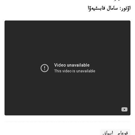
اۆتور: سامال قابىشيەۆا
قوعام
ايماق