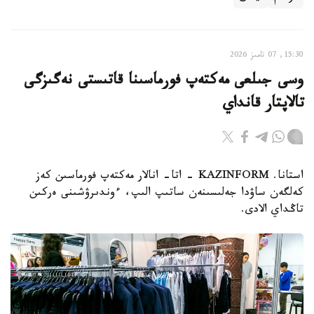
15:30, 07 تامىز 2026
وسى جىلعى مەكتەپ فورماسىنا قاتىستى نەگىزگى
تالاپتار قانداي
استانا. KAZINFORM - اتا- انالار مەكتەپ فورماسىن كەز
كەلگەن ساۋدا جەلىسىنەن ساتىپ الىپ، ءوندىرۋشىنى ەركىن
تاڭداي الادى.