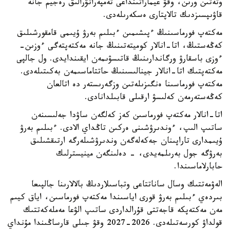
وتەتىن ورىن، وقۋ عيماراتىنداعى تەمپەراتۋرالىق رەجيم جانە
قاۋىپسىزدىك تالاپتارى ەسكەرىلەدى.
مەكتەپ فورماسىنىڭ ءپىشىمىن ءبىلىم بەرۋ ۇيىمى قامقورشىلىق
كەڭەستىڭ، اتا-انالار كوميتەتىنىڭ جانە مەكتەپتەگى ءوزىن-
ءوزى باسقارۋ ورگاندارىنىڭ قاتىسۋىمەن ايقىندايدى. ول جالپى
مەكتەپتىك اتا-انالار جينالىسىنىڭ حاتتاماسىمەن بەكىتىلەدى.
مەكتەپ فورماسىنا ەنگىزىلەتىن وزگەرىستەر دە اتالعان
كەڭەستەرمەن كەلىسۋ ارقىلى قابىلدانادى.
اتا-انالار مەكتەپ فورماسىن كەز كەلگەن ساۋدا جەلىسىنەن
ساتىپ الىپ، ءوندىرۋشىنى ەركىن تاڭداي الادى. ءبىلىم بەرۋ
ۇيىمدارى تاراپىنان جەكەلەگەن وندىرۋشىلەرگە ارتىقشىلىق
بەرۋگە جول بەرىلمەيدى، - دەلىنگەن مينيسترلىك
حابارلاماسىندا.
الەۋمەتتىك وسال ساناتتاعى وتباسىلاردىڭ بالالارىنا جالپىعا
بىردەي ءبىلىم بەرۋ قورى اياسىندا مەكتەپ فورماسىن، اياق كيىم
مەن مەكتەپكە قاجەتتى قۇرالداردى ساتىپ الۋعا مەملەكەتتىك
قولداۋ كورسەتىلەدى. 2026-2027 وقۋ جىلى قارساڭىندا مۇنداي