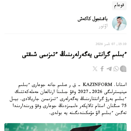
قوعام
باقىتجول كاكەش
اۆتور
15:10, 07 تامىز 2026
ءبىلىم گرانتى يەگەرلەرىنىڭ ءتىزىمى شىقتى
استانا. KAZINFORM - ق ر عىلىم جانە جوعارى ءبىلىم
مينيسترلىگى 2026-2027 وقۋ جىلىنا ارنالعان مەملەكەتتىك
ءبىلىم بەرۋ گرانتتارىنىڭ يەگەرلەرى ءتىزىمىن جاريالادى. بيىل
75 مىڭنان استام تالاپكەر ەلىمىزدىڭ جوعارى وقۋ ورىندارىندا
تەگىن ءبىلىم الۋ مۇمكىندىگىنە يە بولدى.