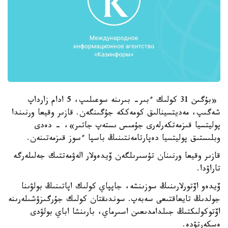
«بۇگىن 31 كولىك ءبىر- بىرىنە سوعىلىپ، 5 ادام زارداپ
شەگىپ، مەديتسينالىق كومەككە جۇگىنگەن. قازىر وقيعا ورنىندا
پوليتسيا قىزمەتكەرلەرى جۇمىس ىستەپ جاتىر»، - دەدى
وبلىستىق پوليتسيا دەپارتامەنتىنىڭ باسپا ءسوز قىزمەتىنەن.
قازىر وقيعا ورنىنان تۇسىرىلگەن ۆيدەولار الەۋمەتتىك جەلىلەرگە
تاراۋدا.
ۆيدەو اۆتورلارىنىڭ سوزىنشە، جاپپاي كولىك اپاتىنىڭ بولۋىنا
جولدىڭ تايعاقتىعى سەبەپ. سوندىقتان كولىك جۇرگىزۋشىلەرىنە
اۆتوكولىكتىڭ جىلدامدىعىن اسىرماي، بارىنشا اباي بولۋدى
ەسكەرتۋدە.