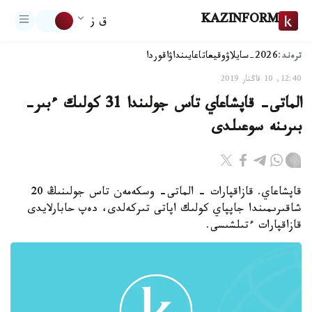
KAZINFORM
ق ز
ترەند:
2026-سايلاۋ
وقيعا
تاعايىنداۋ
اقوردا
12:40, 10 قاڭتار 2019
الماتى- قاپشاعاي تاس جولىندا 31 كولىك ءبىر-
بىرىنە سوعىلدى
قاپشاعاي. قازاقپارات - الماتى- وسكەمەن تاس جولىنىڭ 20
شاقىرىمىندا جاپپاي كولىك اپاتى تىركەلدى، دەپ حابارلايدى
قازاقپارات ءتىلشىسى.