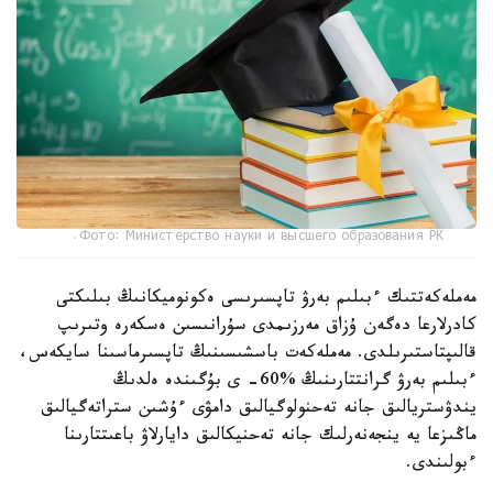
Фото: Министерство науки и высшего образования РК.
مەملەكەتتىك ءبىلىم بەرۋ تاپسىرىسى ەكونوميكانىڭ بىلىكتى
كادرلارعا دەگەن ۇزاق مەرزىمدى سۇرانىسىن ەسكەرە وتىرىپ
قالىپتاستىرىلدى. مەملەكەت باسشىسىنىڭ تاپسىرماسىنا سايكەس،
ءبىلىم بەرۋ گرانتتارىنىڭ %60- ى بۇگىندە ەلدىڭ
يندۋستريالىق جانە تەحنولوگيالىق دامۋى ءۇشىن ستراتەگيالىق
ماڭىزعا يە ينجەنەرلىك جانە تەحنيكالىق دايارلاۋ باعىتتارىنا
ءبولىندى.