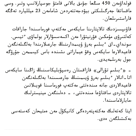
قولداۋمەن 450 مىڭعا جۋىق بالانى قامتۋ جوسپارلانىپ وتىر. وسى
ماقساتقا جەرگىلىكتى بيۋدجەتتەردەن شامامەن 23 ميلليارد تەڭگە
قاراستىرىلعان.
قاۋىپسىزدىك تالاپتارىنا سايكەس مەكتەپ فورماسىندا جاراقات
كەلتىرۋى مۇمكىن فۋرنيتۋرا مەن اكسەسسۋارلار بولماۋى ءتيىس.
سونداي-اق ءبىلىم بەرۋ ۇيىمدارىنىڭ جارعىلارىندا بەلگىلەنگەن
قاعيدالارعا سايكەس وقۋ عيماراتى ىشىندە باس كيىممەن جۇرۋگە
جول بەرىلمەيدى.
- «ءبىلىم تۋرالى» قازاقستان رەسپۋبليكاسىنىڭ زاڭىنا سايكەس
اتا-انالار ءبىلىم بەرۋ ۇيىمىنىڭ جارعىسىندا بەلگىلەنگەن
قاعيدالاردى جانە مىندەتتى مەكتەپ فورماسىنا قويىلاتىن
تالاپتاردى ساقتاۋعا مىندەتتى، - دەلىنگەن مينيسترلىك
حابارلاماسىندا.
ايتا كەتەلىك مەكتەپتەردەگى كانيكۋل مەن ەمتيحان كەستەسى
بەكىتىلگەن ەدى.