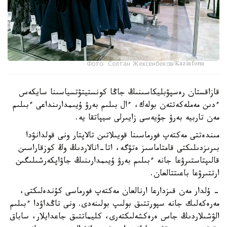
Фото: Солтан Жексенбеков/Kazinform
قازاقستان رەسپۋبليكاسىنىڭ جاڭا كونستيتۋتسياسىنا سايكەس
ءدىن مەملەكەتتەن بولەك، ءال بىلىم بەرۋ ۇيىمدارىنداعى ءبىلىم
مەن تاربيە بەرۋ جۇيەسى زايىرلى سيپاتقا يە.
مىندەتتى مەكتەپ فورماسىنا قويىلاتىن تالاپتار ونى قولدانۋدا
بىرىزدىلىكتى قامتاماسىز ەتۋگە، اتا-انالاردىڭ وڭ كوزقاراسىن
قالىپتاستىرۋعا جانە ءبىلىم بەرۋ ۇيىمدارىنىڭ جاۋاپكەرشىلىگىن
ارتتىرۋعا باعىتتالعان.
- ۇلدار مەن قىزدارعا ارنالعان مەكتەپ فورماسى كۇندەلىكتى،
مەرەكەلىك جانە سپورتتىق بولىپ بولىنەدى. ونى تاڭداۋدا ءبىلىم
الۋشىلاردىڭ جاس ەرەكشەلىكتەرى، كليماتتىق جاعدايلار، ساباق