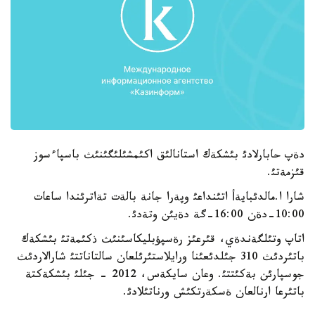
دةپ حابارلادئ بئشكةك استانالئق اكئمشئلئگئنئث باسپاءسوز
قئزمةتئ.
شارا ا.مالدئبايةأ اتئنداعئ وپةرا جانة بالةت تةاترئندا ساعات
10:00-دةن 16:00-گة دةيئن وتةدئ.
اتاپ وتئلگةندةي، قئرعئز رةسپؤبليكاسئنئث ذكئمةتئ بئشكةك
باتئردئث 310 جئلدئعئنا ورايلاستئرئلعان سالتاناتتئ شارالاردئث
جوسپارئن بةكئتتئ. وعان سايكةس، 2012 - جئلئ بئشكةكتة
باتئرعا ارنالعان ةسكةرتكئش ورناتئلادئ.