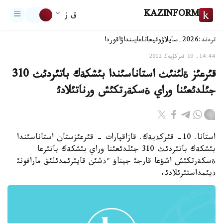
KAZINFORM
ق ز
ترەند:
2026-سايلاۋ
وقيعا
تاعايىنداۋ
اقوردا
14:44, 10 قىركۇيەك 2012
قئرعئز ةلئنئث استاناسئندا بئشكةك باتئردئث 310
جئلدئعئنا وراي ةسكةرتكئش ورناتئلادئ
استانا. 10- قئركذيةك. قازاقپارات - قئرعئزستان استاناسئندا
بئشكةك باتئردئث 310 جئلدئعئنا وراي بئشكةك باتئرعا
ةسكةرتكئش اشؤعا قارجئ جيناؤ ءذشئن قايئرئمدئلئق مارافونئ
ذيئمداستئرئلادئ،