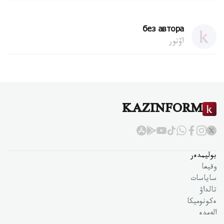
без автора
اۆتور
KAZINFORM
بوليمدەر
وقيعا
ساياسات
تالداۋ
ەكونوميكا
الەمدە