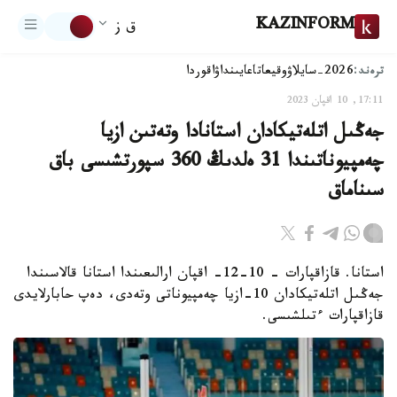
KAZINFORM
ق ز
ترەند:
2026-سايلاۋ
وقيعا
تاعايىنداۋ
اقوردا
17:11, 10 اقپان 2023
جەڭىل اتلەتيكادان استانادا وتەتىن ازيا
چەمپيوناتىندا 31 ەلدىڭ 360 سپورتشىسى باق
سىناماق
استانا. قازاقپارات - 10-12- اقپان ارالىعىندا استانا قالاسىندا
جەڭىل اتلەتيكادان 10-ازيا چەمپيوناتى وتەدى، دەپ حابارلايدى
قازاقپارات ءتىلشىسى.