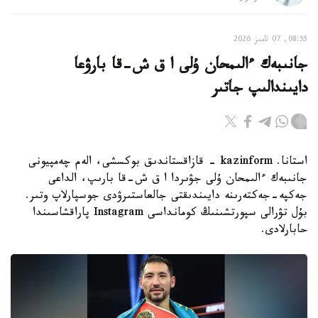
08:55, 07 تامىز 2026
جانىبەك ءالىمحان ۇلى ا ق ش-قا بارۋعا
دايىندالىپ جاتىر
استانا. kazinform - قازاقستاندىق بوكسشى، الەم چەمپيونى
جانىبەك ءالىمحان ۇلى جۋىردا ا ق ش-قا بارىپ، الداعى
جەكپە-جەكتەرىنە دايىندىقتى جالعاستىرۋدى جوسپارلاپ وتىر.
بۇل تۋرالى سپورتشىنىڭ كومانداسى Instagram پاراقشاسىندا
حابارلادى.