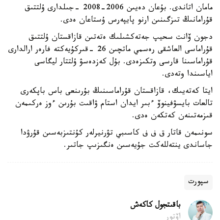
مامان اتاندى. بۇعان دەيىن 2006-2008 -جىلدارى ۇلتتىق
قۇرامانىڭ تىزگىنىن ارنو پايپەرس ۇستاعان ەدى.
دجون ۆانت سحيپ جەتەكشىلىك ەتەتىن قازاقستان ۇلتتىق
قۇراماسى العاشقى رەسمي ماتچىن 26 -قىركۇيەكتە فارەر ارالدارى
قۇراماسىنا قارسى وتكىزەدى. بۇل كەزدەسۋ ۇلتتار ليگاسى
اياسىندا وتەدى.
ايتا كەتەيىك، قازاقستان قۇراماسىنىڭ بۇرىنعى باس باپكەرى
تالعات بايسۋفينوۆ ءبىر ايدان استام ۋاقىت بۇرىن ءوز ەركىمەن
قىزمەتىنەن كەتكەن ەدى.
سونىمەن قاتار ق ف ف كاسىبي تۋرنيرلەر كۇنتىزبەسىن قۇرۋدا
جاساندى ينتەللەكت جۇيەسىن ەنگىزىپ جاتىر.
سپورت
باقىتجول كاكەش
اۆتور