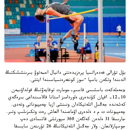
بۇل تۋرالى فەدەراتسيا پرەزيدەنتى دانيال احمەتوۆ بىرىنشىلىكتىڭ
الدىندا وتكەن باسپا ءسوز كونفەرەنسياسىندا ايتتى.
«مەملەكەت باسشىسى قاسىم-جومارت توقايەۆتىڭ قولداۋىمەن
10-12- اقپان كۇندەرى ەلوردامىز استانا قالاسىنداعى بىرەگەي
كەشەندە جەڭىل اتلەتيكادان ونىنشى ازيا چەمپيوناتى وتەدى.
چەمپيونات ت م د ەلدەرى اۋماعىندا العاش رەت وتكىزىلىپ وتىر.
جارىسقا 31 ەلدەن كەلگەن 360 سپورتشى قاتىسادى دەپ
جوسپارلانعان. ولار جەڭىل اتلەتيكانىڭ 26 تۇرىنەن سايىسقا