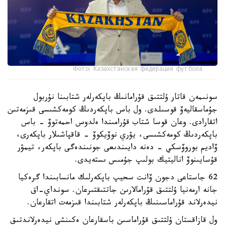
Фото: Казахстанская федерация футбола
سونىمەن قاتار ۇلتتىق قۇرامانىڭ باپكەرلەر شتابىنا نۇربول
جۇماسقاليەۆ قوسىلدى. ول باس باپكەردىڭ كومەكشىسى قىزمەتىن
اتقارادى. وعان قوسا شتاب قۇرامىندا ەلدوس احمەتوۆ - باس
باپكەردىڭ كومەكشىسى، يۋري نوۆيكوۆ - قاقپاشىلار باپكەرى،
ۆاديم بوروۆسكي - دەنە دايىندىعى جونىندەگى باپكەر، تيمۋر
قۇسايىنوۆ اناليتيك بولىپ جۇمىس ىستەيدى.
62 جاستاعى دجون ۆانت سحيپ باپكەرلىك مانسابىندا گرەكيا
جانە ارمەنيا ۇلتتىق قۇرامالارىن جاتتىقتىرعان. سونداي-اق
نيدەرلاند قۇراماسىنىڭ باپكەرلەر شتابىندا قىزمەت اتقارعان.
ول قازاقستان ۇلتتىق قۇراماسىن باسقارعان ەكىنشى نيدەرلاندتىق