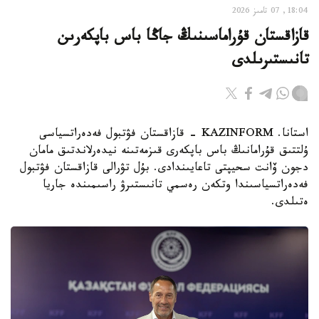
18:04, 07 تامىز 2026
قازاقستان قۇراماسىنىڭ جاڭا باس باپكەرىن
تانىستىرىلدى
استانا. KAZINFORM - قازاقستان فۋتبول فەدەراتسياسى
ۇلتتىق قۇرامانىڭ باس باپكەرى قىزمەتىنە نيدەرلاندتىق مامان
دجون ۆانت سحيپتى تاعايىندادى. بۇل تۋرالى قازاقستان فۋتبول
فەدەراتسياسىندا وتكەن رەسمي تانىستىرۋ راسىمىندە جاريا
ەتىلدى.