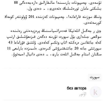
تۇسەدى. چەمپيونات بارىسىندا حالىقارالىق دارەجەدەگى 88
بىلىكتى مامان تورەشىلىك ەتەدى»، - دەدى ول.
ونىڭ سوزىنە قاراعاندا، چەمپيونات كەزىندە 201 ۆولونتەر كومەك
كورسەتەدى.
«ق ر جەڭىل اتلەتيكا فەدەراتسياسىنىڭ پرەزيدەنتى رەتىندە
سوڭعى جىلدارى بۇل سپورت تۇرىنە دەگەن قىزىعۋشىلىق ارتىپ
كەلە جاتقانىن ەرەكشە اتاپ وتكىم كەلەدى. ۇلتتىق قۇراماعا 43
سپورتشى جانە 20 جاتتىقتىرۋشى كىرەدى. ەلىمىزدە بارلىعى 11
مىڭنان استام جەڭىل اتلەت بار»، - دەدى دانيال احمەتوۆ.
سپورت
без автора
اۆتور