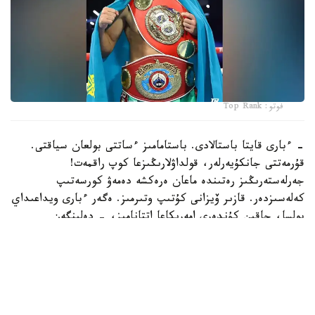
فوتو: Top Rank
- ءبارى قايتا باستالادى. باستامامىز ءساتتى بولعان سياقتى.
قۇرمەتتى جانكۇيەرلەر، قولداۋلارىڭىزعا كوپ راقمەت!
جەرلەستەرىڭىز رەتىندە ماعان ەرەكشە دەمەۋ كورسەتىپ
كەلەسىزدەر. قازىر ۆيزانى كۇتىپ وتىرمىز. ەگەر ءبارى ويداعىداي
بولسا، جاقىن كۇندەرى امەريكاعا اتتانامىز، - دەلىنگەن
حابارلامادا.
بۇعان دەيىن جانىبەك ءالىمحان ۇلى جاڭا سالماق دارەجەسىندە
WBO رەيتينگىندە جەكپە-جەكسىز-اق ەكىنشى ورىنعا
كوتەرىلگەنى حابارلانعان بولاتىن.