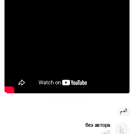
الەم
без автора
اۆتور