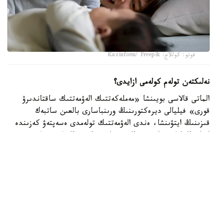
فوتو: كوللاج: Kazinform/ Freepik
نەلىكتەن تولەم كولەمى ازايدى؟
الماتى قالاسى بويىنشا «مەملەكەتتىك الەۋمەتتىك ساقتاندىرۋ
قورى» فيليالى ديرەكتورىنىڭ ورىنباسارى بالعىن ساتبەك
قىزىنىڭ ايتۋىنشا، ەندى الەۋمەتتىك تولەمدى ەسەپتەۋ كەزىندە
ايەلدىڭ ايلىق تابىسى ەڭ تومەنگى جالاقىنىڭ (ە ت ج) جەتى
ەسەلەنگەن مولشەرىنەن اسپايتىن كولەمدە عانا ەسەپكە الىنادى.
2026 -جىلى بۇل شەك 595 مىڭ تەڭگەنى قۇرايدى. ياعني،
ايەلدىڭ ناقتى جالاقىسى بۇدان جوعارى بولسا دا، تولەمدى
ەسەپتەۋ كەزىندە 595 مىڭ تەڭگەدەن اساتىن بولىگى
ەسكەرىلمەيدى.