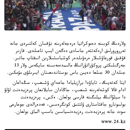
ولاردىڭ كوبىنە دەموكراتيا ەرەجەلەرىنە نۇقسان كەلتىردى جانە
تەررورورلىق ارەكەتتەر جاسادى دەگەن ايىپ تاعىلدى. قازىر
قۇقىق قورعاۋشىلار ەرەۋىلدەر كوشباسشىلارىن انىقتاپ جاتىر.
جەرگىلىكتى پروكۋراتۋرانىڭ مالىمدەمەسىنە سايكەس ولار 13
جىلدان 30 جىلعا دەيىن باس بوستاندىعىنان ايىرىلۋى مۇمكىن.
ايتا كەتەيىك، تاياۋدا برازيليادا جاعداي ۋشىعىپ، مىڭداعان
ادام قالا كوشەلەرىنە شىعىپ، جاڭادان سايلانعان پرەزيدەنت لۋلۋ
دا سيلۆانىڭ بيلىگىنە قارسى بولعان. ەكس- پرەزيدەنت
بولسونارو جاقتاستارى ۇلتتىق كونگرەسس، فەدەرالدى جوعارعى
سوت جانە پرەزيدەنت رەزيدەنسياسىن باسىپ الماق بولعان.
www.24.kz