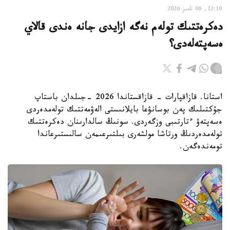
12:10, 06 تامىز 2026
دەكرەتتىك تولەم نەگە ازايدى جانە ەندى قالاي
ەسەپتەلەدى؟
استانا. قازاقپارات - قازاقستاندا 2026 -جىلدان باستاپ
جۇكتىلىك پەن بوسانۋعا بايلانىستى الەۋمەتتىك تولەمدەردى
ەسەپتەۋ ءتارتىبى وزگەردى. سونىڭ سالدارىنان دەكرەتتىك
تولەمدەردىڭ ورتاشا مولشەرى بىلتىرعىمەن سالىستىرعاندا
تومەندەگەن.