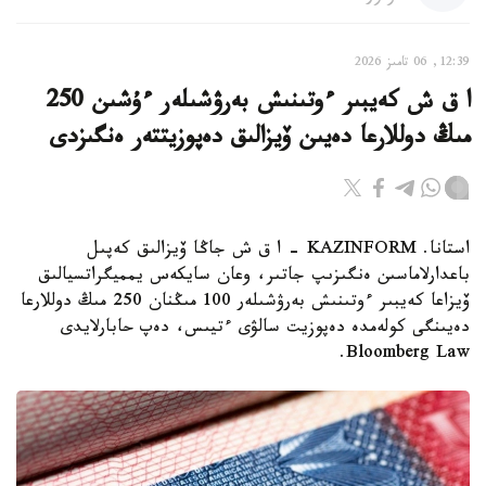
12:39, 06 تامىز 2026
ا ق ش كەيبىر ءوتىنىش بەرۋشىلەر ءۇشىن 250
مىڭ دوللارعا دەيىن ۆيزالىق دەپوزيتتەر ەنگىزدى
استانا. KAZINFORM – ا ق ش جاڭا ۆيزالىق كەپىل
باعدارلاماسىن ەنگىزىپ جاتىر، وعان سايكەس يمميگراتسيالىق
ۆيزاعا كەيبىر ءوتىنىش بەرۋشىلەر 100 مىڭنان 250 مىڭ دوللارعا
دەيىنگى كولەمدە دەپوزيت سالۋى ءتيىس، دەپ حابارلايدى
Bloomberg Law.