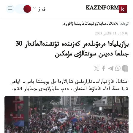
KAZINFORM
ق ز
ترەند:
2026-سايلاۋ
وقيعا
تاعايىنداۋ
اقوردا
10:03, 11 قاڭتار 2023
برازيليادا ەرەۋىلدەر كەزىندە تۇتقىندالعاندار 30
جىلعا دەيىن سوتتالۋى مۇمكىن
استانا. قازاقپارات-نارازىلىق شارالاردا ەل بويىنشا باس- اياعى
1,5 مىڭ ادام قاماۋعا الىنعان، دەپ حابارلايدى «حابار 24».