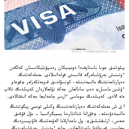
Фото: coximmigration.com
پيلوتتىق جوبا باستاپقىدا دومينيكان رەسپۋبليكاسىنان كەلگەن
ءوتىنىش بەرۋشىلەرگە قاتىستى قولدانىلادى. مەملەكەتتىك
دەپارتامەنتتىڭ مالىمەتىنشە، كونسۋلدىق قىزمەتكەرلەر «قوعام
ءۇشىن ماسىل» دەپ سانالعان جەكە تۇلعالاردان كەپىلدىك تالاپ
ەتە الادى. كەپىلدىك سوماسى ءاربىر جاعدايعا جەكە انىقتالادى.
ا ق ش مەملەكەتتىك دەپارتامەنتىنىڭ وكىلى توممي پيگوتتتىڭ
مالىمدەۋىنشە، «قۇراما شتاتتارىنا يمميگراتسيا - بۇل قۇقىق
ەمەس، ارتىقشىلىق». ول باعدارلاما الەۋمەتتىك قاۋىپسىزدىك
جەلىسىن قورعاۋعا باعىتتالعانىن جانە ءوتىنىش بەرۋشىلەردىڭ