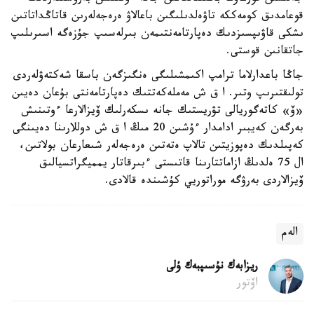
قوعامدىق كومەككە تاۋەلدىلىگىن باعالاۋ ەرەجەلەرىن قاتاڭداتاتىن
ىشكى قاۋىپسىزدىك دەپارتامەنتىمەن بىرلەسىپ جۇزەگە اسىرىلىپ
جاتقانىن قوستى.
جاڭا باعدارلاما ترامپ اكىمشىلىگى ەنگىزگەن باسقا شەكتەۋلەردى
تولىقتىرىپ وتىر. ا ق ش مەملەكەتتىك دەپارتامەنتى بۇعان دەيىن
«ۆ» كاتەگوريالى تۋريستىك جانە ىسكەرلىك ۆيزالارعا ءوتىنىش
بەرگەن كەيبىر ادامدار ءۇشىن 20 مىڭ ا ق ش دوللارىنا دەيىنگى
كەپىلدىك دەپوزيتىن تالاپ ەتەتىن ەرەجەلەر شىعارعان بولاتىن،
ال 75 ەلدىڭ ازاماتتارىنا قاتىستى ءبىرقاتار يمميگراتسيالىق
ۆيزالاردى بەرۋگە موراتوريي كۇشىندە قالادى.
الەم
ريزابەك نۇسىپبەك ۇلى
اۆتور