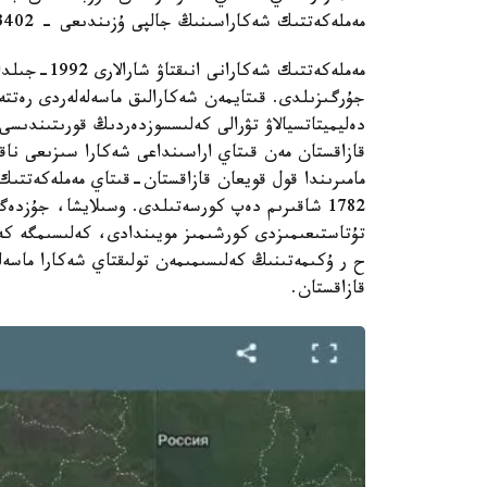
مەملەكەتتىك شەكاراسىنىڭ جالپى ۇزىندىعى - 13402 ك م، سۋ شەكاراسى - 1730 ك م.
دەليميتاتسيالاۋ تۋرالى كەلىسسوزدەردىڭ قورىتىندىس
مامىرىندا قول قويعان قازاقستان-قىتاي مەملەكەتتىك 
1782 شاقىرىم دەپ كورسەتىلدى. وسىلايشا، جۇزدە
تۇتاستىعىمىزدى كورشىمىز مويىندادى، كەلىسىمگە ك
ح ر ۇكىمەتىنىڭ كەلىسىمىمەن تولىقتاي شەكارا ماسەل
قازاقستان.