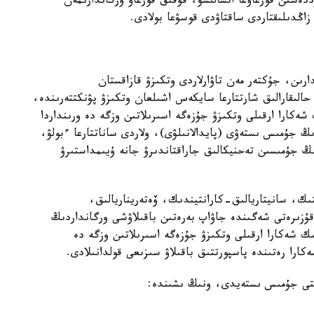
ددەسىن قورعاۋعا اتسالىسۋ، قۇقىق قورعاۋ ورگاندارىمەن
زاڭدىلىقتاردى ساقتاۋدى قوسۋعا بولادى.
ارىن، جۇكتەر مەن تاۋارلاردى وتكىزۋ قازاقستان
 حالىقارالىق شارتتارعا سايكەس اشىلعان وتكىزۋ پۋنكتتەرىندە،
ەكارا ارقىلى وتكىزۋ جۇزەگە اسىرىلاتىن وزگە دە ورىنداردا
ڭ جۇمىس ىستەۋى (پايدالانىلۋى)، ولاردى ساناتتارعا ءبولۋ،
ڭ جۇمىسىن تەحنيكالىق جاراقتاندىرۋ جانە ۇيىمداستىرۋ
ك، سانيتاريالىق-كارانتيندىك، ۆەتەريناريالىق،
 قۇزىرەتى شەگىندە جاۋاپ بەرەتىن باقىلاۋشى ورگانداردىڭ
ىك شەكارا ارقىلى وتكىزۋ جۇزەگە اسىرىلاتىن وزگە دە
كارا رەتىندە پاسپورتتىق باقىلاۋ سىزىعى قولدانىلادى.