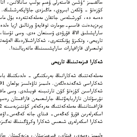
حالقىمىز ءۇشىن قاستەرلى ۇعىم بولىپ سانالاتىن، ات
كۇزەتۋ - ۇلكەن ابىروي، ماڭىزدى جاۋاپكەرشىلىك. ب
دەسە دە، كورشىلەس جاتقان مەملەكەتتەردە بۇل ماس
پرەزيدەنت قاسىم-جومارت توقايەۆ ورتالىق ازيا ەلدە
ساراپشىلىق الاڭ قۇرۋدى ۇسىنعان ەدى. وسى تۇستا، 
تاريحى، وتكىزۋ پۋنكتتەرى، شەكاراشىلاردىڭ الەۋمە
تولىعىراق قازاقپارات ساراپشىسىنىڭ ماتەريالىندا.
شەكارا قىزمەتىنىڭ تاريحى
مەملەكەتتىك شەكارانىڭ بەرىكتىگى - ەلدىكتىڭ باست
نۇرسۇلتان نازاربايەۆتىڭ جارلىعىمەن قازاقستان رەسپۋ
اسكەرلەرىن قۇرۋ كەڭەس- قىتاي جانە كەڭەس-اۋعان
شەكارا اسكەرلەرى شىعىس شەكارا وكرۋگىنىڭ نەگىزى
ەلىمىز رەسەي، قىتاي، قىرعىزستان، وزبەكستان جانە