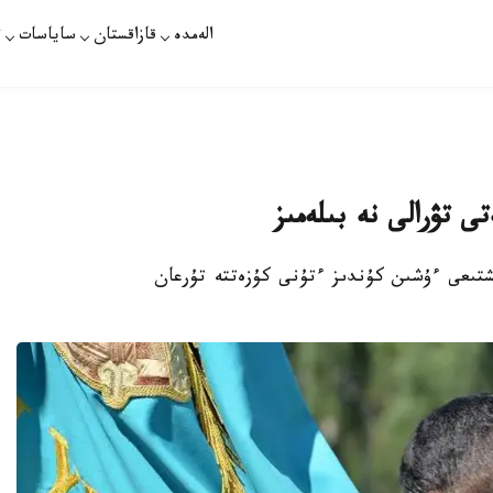
الەمدە
قازاقستان
ساياسات
ت
18- تامىز - ەل تىنىشتىعى ءۇشىن كۇندىز ءتۇنى كۇزەتتە تۇرعان