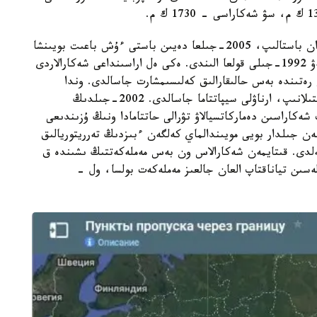
مەملەكەتتىك شەكارانى انىقتاۋ شارالارى 1992-جىلدان باستالىپ، 2005-جىلعا دەيىن باستى ءۇش باعىت بويىنشا
جۇرگىزىلدى. قىتايمەن شەكارالىق ماسەلەلەردى رەتتەۋ 1992-جىلى قولعا الىندى. ەكى ەل اراسىنداعى شەكارالاردى
ى رەتىندە بەس حالىقارالىق كەلىسىمشارت جاسالدى. وندا
قازاقستان مەن قىتاي اراسىنداعى شەكارا سىزىعى ناقتىلانىپ، ارناۋلى سيپاتتاما جاسالدى. 2002-جىلدىڭ
شەكاراسىن دەماركاتسيالاۋ تۋرالى حاتتامادا ونىڭ ۇزىندىعى
گەن جىلدار بويى مويىندالماي كەلگەن ءبىزدىڭ تەرريتوريالىق
ەلدى. قىتايمەن شەكارالاس ون بەس مەملەكەتتىڭ ىشىندە ق
ەسىن تياناقتاپ العان جالعىز مەملەكەت بولسا، ول -