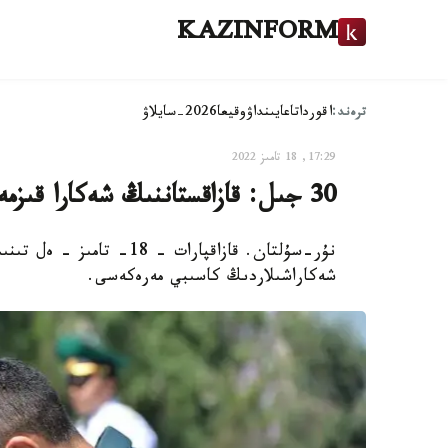
KAZINFORM
ترەند:
اقوردا
تاعايىنداۋ
وقيعا
2026-سايلاۋ
17:29, 18 تامىز 2022
30 جىل: قازاقستاننىڭ شەكارا قىزمەتى تۋرالى نە بىلەمىز
نۇر-سۇلتان. قازاقپارات – 
شەكاراشىلاردىڭ كاسىبي مەرەكەسى.