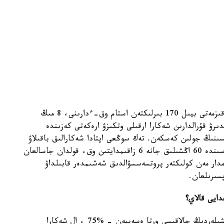
ۇ ق ك باسپا ءسوز قىزمەتىنىڭ مالىمەتىنشە، شەكارا قىزمەتى بيىل 170 بىرلىكتەن استام وق-ءدارىنى، 8 مىڭ
رۋ قۇرالدارىن شەكارا ارقىلى وتكىزۋ ارەكەتى كەزىندە
وقسىز اتىلاتىن قارۋدى اكەتۋدىڭ 2 فاكتىسىنىڭ جولىن كەسكەن. تەك سوڭعى اپتادا شەكارالىق باقىلاۋ
جۇرگىزۋ كەزىندەگى تەكسەرۋ ءىس-شارالارى ناتيجەسىندە 60 اڭشىلىق جانە 6 زاقىمدايتىن وق، قولدان جاسالعان
دامدار مەن كولىكتەر پروتسەسسۋالدىق شەشىمدەر قابىلداۋ
پسىرىلعان.
ايى قالاي؟
2021-جىلعى 1- قاڭتاردان باستاپ اسكەري قىزمەتشىلەردىڭ جالاقىسى ورتا ەسەپپەن - %75 ، ال شەكارا