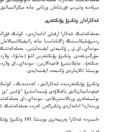
مەملەكەتتىك شەكارادا مەملەكەتتىڭ ەكونوميكالىق مۇ
بىرلەسە وتىرىپ قورشاعان ورتانى جانە ميگراتسيالىق 
شەكارادان وتكىزۋ پۋنكتتەرى
مەملەكەتتىك شەكارا ارقىلى ادامداردى، كولىك قۇرالد
رەسپۋبليكاسىنىڭ زاڭناماسىنا جانە راتيفيكاتسيالاعان
سونداي-اق ق ر ۇكىمەتى ايقىندايتىن، مەملەكەتتىك ش
جۇرگىزىلەدى. وتكىزۋ پۋنكتتەرىن اشۋ (جابۋ)، ولاردى
جىكتەۋ، جايلاستىرۋ قاعيدالارىن، سونداي-اق ولاردى
بويىنشا تالاپتاردى ۇكىمەت ايقىندايدى.
وتكىزۋ پۋنكتتەرىندە شەكارالىق، كەدەندىك، كولىكتى
فيتوسانيتاريالىق باقىلاۋدى ۇيىمداستىرۋ ءۇشىن ءوز
بولىمشەلەرى ورنالاستىرىلادى. سونداي-اق مەملەكەتت
ورىنداردا ادامداردى وتكىزگەن كەزدە مەملەكەتتىك شە
ەلىمىزدە شەكارا پەريمەترى بويىنشا 101 وتكىزۋ پۋنكتى جۇمىس ىستەيدى، ونىڭ ىشىندە: