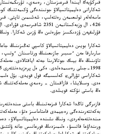
قىركۇيەك ايىندا قىرعىزستان، رەسەي، تۇرىكمەنستان
شەكارانى دەليميتاتسيالاۋ جونىندەگى ۇكىمەتتىك كو
426، ال وزبەكستانمەن 2351 شا
قۇرلىقپەن ۇزدىكسىز جۇرەتىن ەڭ ۇزىن شەكارا. ونىڭ جالپى ۇ
شەكارا بويىن دەليميتاتسيالاۋ كاسپي تەڭىزىنىڭ جا
سارىارقا مەن ءسىبىر جازىعىنىڭ ورتاسىنان ءوتىپ، 
تاۋىنىڭ ەڭ بيىك جوتالارىنا جەتە اياقتالادى. مەملەك
شەكاراسى تۋرالى» كەلىسىمگە قول قويدى. بۇل ەلىمىز
ەدى. وسىلايشا، قازاقستان - رەسەي مەملەكەتتىك شە
ەڭ باستى نۇكتە قويىلدى.
قازىرگى تاڭدا شەكارا قىزمەتىنىڭ باستى مىندەتتەرىن
بەكەتتەرىندەگى رەجيمدى قامتاماسىز ەتۋ، مەملەكەتتى
مىندەتتەمەلەردى، ونىڭ ىشىندە دەليميتاتسيالاۋ، دەمار
ورىنداۋعا قاتىسۋ، ەلىمىزدىڭ قورعانىس جانە ۇلتتىق