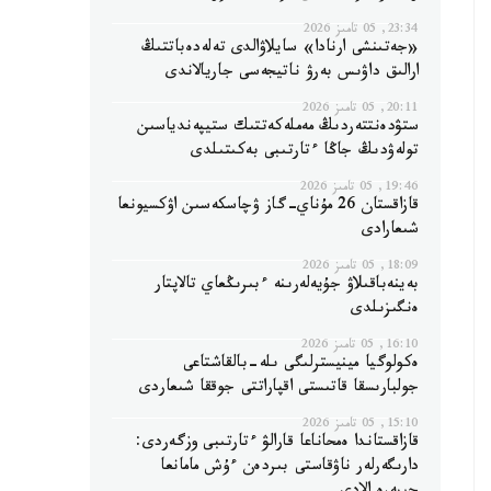
23:34, 05 تامىز 2026
«جەتىنشى ارنادا» سايلاۋالدى تەلەدەباتتىڭ
ارالىق داۋىس بەرۋ ناتيجەسى جاريالاندى
20:11, 05 تامىز 2026
ستۋدەنتتەردىڭ مەملەكەتتىك ستيپەندياسىن
تولەۋدىڭ جاڭا ءتارتىبى بەكىتىلدى
19:46, 05 تامىز 2026
قازاقستان 26 مۇناي-گاز ۋچاسكەسىن اۋكسيونعا
شىعارادى
18:09, 05 تامىز 2026
بەينەباقىلاۋ جۇيەلەرىنە ءبىرىڭعاي تالاپتار
ەنگىزىلدى
16:10, 05 تامىز 2026
ەكولوگيا مينيسترلىگى ىلە-بالقاشتاعى
جولبارىسقا قاتىستى اقپاراتتى جوققا شىعاردى
15:10, 05 تامىز 2026
قازاقستاندا ەمحاناعا قارالۋ ءتارتىبى وزگەردى:
دارىگەرلەر ناۋقاستى بىردەن ءۇش مامانعا