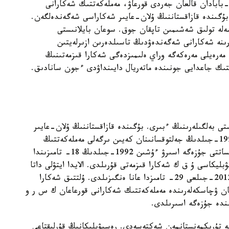
ا-بابادان قالعان جەردى قورعاۋ، مەملەكەتتىك شەكارانى
ۇگىندە قازاقستاننىڭ ۇلان-عايىر شەكاراسى شەگەندەلگەن.
ەلە تولىق شەشىمىن تاپقان جوق. سوعان بايلانىستى
رىنە شەكارانى شەگەندەۋدىڭ تاسىلدەرىن ازىرلەيتىن
مەرەيلى مەرەكەگە وراي ەلىمىزدەگى شەكارا قىزمەتىنىڭ
تتىك جاعدايى جونىندە ماتەريال دايىنداۋدى ءجون سانادىق.
ى بەلگىلەرىنىڭ ءبىرى. بۇگىندە قازاقستاننىڭ ۇلان-عايىر
شەكاراسى شەگەندەلگەن. ەلىمىز تاۋەلسىز بولعان 1991-جىلدىڭ جەلتوقسانىنان كەيىن ىرگەلى مەملەكەتتىڭ
شەكاراسىن كۇزەتۋ كۇن تارتىبىنە قويىلدى. وسى ماقساتتى جۇزەگە اسىرۋ ءۇشىن 1992-جىلدىڭ 18- تامىزىندا
بليكاسى ۇ ق ك شەكارا قىزمەتى قۇرىلدى. الايدا ايتۋلى داتا
قازاقستاننىڭ مەملەكەتتىك مەرەكەلەر كۇنتىزبەسىنە 2012-جىلعى 29- تامىزدا عانا ەنگىزىلدى. ۇلتتىق شەكارا
 ۋچاسكەلەرىندە مەملەكەتتىك شەكارانى قورعاعان ك س ر و
ندە جۇزەگە اسىرىلدى.
 تۇرىكمەنستانمەن شەكتەسەدى. رەسپۋبليكانىڭ قۇرلىقتاعى