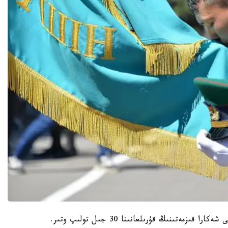
ونىڭ ۇستىنە بيىل ق ر ۇلتتىق قاۋىپسىزدىك كوميتەتى شەكارا قىزمەتىنىڭ قۇرىلعانىنا 30 جىل تولىپ وتىر.