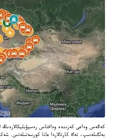
كەڭەس وداعى كەزىندە وداقتاس رەسپۋبليكالاردىڭ ار