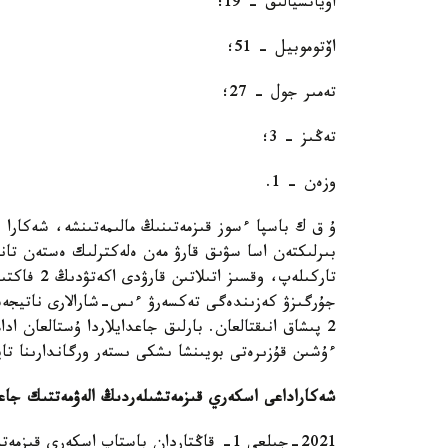
اۆياتسيالىق - 19؛
اۆتوموبيل - 51؛
تەمىر جول - 27؛
تەڭىز - 3؛
وزەن - 1.
بىرلىكتەن اسا سۋىق قارۋ مەن ەلەكترلىك ەستەن تاندى
تاركىلەپ، 
2 پىشاق انىقتالعان. بارلىق جاعدايلاردا ۇستالعان ا
ءۇشىن قۇزىرەتى بويىنشا ىشكى ىستەر ورگاندارىنا تا
شەكاراداعى اسكەري قىزمەتشىلەردىڭ الەۋمەتتىك جاعد