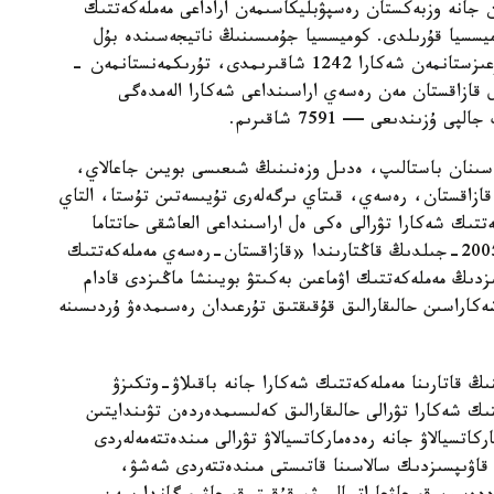
 جانە وزبەكستان رەسپۋبليكاسىمەن اراداعى مەملەكەتتىك
ميسسيا قۇرىلدى. كوميسسيا جۇمىسىنىڭ ناتيجەسىندە بۇل
ماسەلەلەر تولىعىمەن رەتتەلىپ، شەشىمىن تاپتى. قىرعىزستانمەن شەكارا 1242 شاقىرىمدى، تۇرىكمەنستانمەن –
قىرىمدى قۇرادى. ال قازاقستان مەن رەسەي اراسىنداعى شەكارا الەمدەگى
زىندىعى — 7591 شاقىرىم.
عاسىنان باستالىپ، ەدىل وزەنىنىڭ شىعىسى بويىن جاعالاي،
قازاقستان، رەسەي، قىتاي ىرگەلەرى تۇيىسەتىن تۇستا، التاي
ەتتىك شەكارا تۋرالى ەكى ەل اراسىنداعى العاشقى حاتتاما
1998-جىلى رەسىمدەلدى. ەكى ەل پرەزيدەنتتەرى 2005-جىلدىڭ قاڭتارىندا «قازاقستان-رەسەي مەملەكەتتىك
دىڭ مەملەكەتتىك اۋماعىن بەكىتۋ بويىنشا ماڭىزدى قادام
كاراسىن حالىقارالىق قۇقىقتىق تۇرعىدان رەسىمدەۋ ۇردىسىنە
ىڭ قاتارىنا مەملەكەتتىك شەكارا جانە باقىلاۋ-وتكىزۋ
ك شەكارا تۋرالى حالىقارالىق كەلىسىمدەردەن تۋىندايتىن
كاتسيالاۋ جانە رەدەماركاتسيالاۋ تۋرالى مىندەتتەمەلەردى
 قاۋىپسىزدىك سالاسىنا قاتىستى مىندەتتەردى شەشۋ،