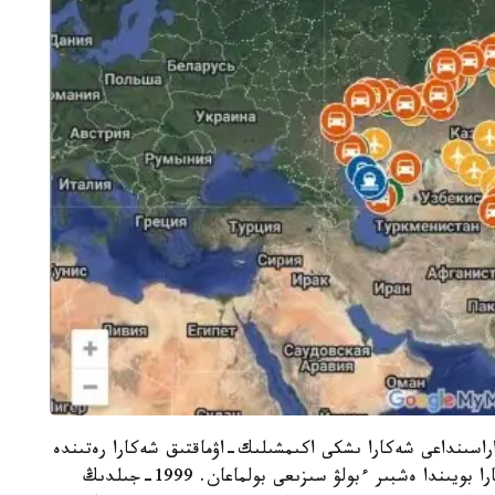
اسىنداعى شەكارا ىشكى اكىمشىلىك-اۋماقتىق شەكارا رەتىندە
بەلگىلەنىپ، تەك كارتالاردا عانا كورسەتىلەتىن. شەكارا بويىندا ەشبىر ءبولۋ سىزىعى بولماعان. 1999-جىلدىڭ