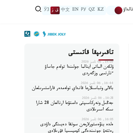
الداۋ
KZ
QZ
РУ
EN
中文
ق ز
ЎЗ
تاقىرىپقا قاتىستى
19:09, 06 تامىز 2026
ۇلكەن الماتى اينالما جولىندا تولەم جاساۋ
ءتارتىبى وزگەردى
16:44, 06 تامىز 2026
بالالى وتباسىلارعا قانداي تولەمدەر قاراستىرىلعان
16:28, 06 تامىز 2026
جەڭىل ونەركاسىپتى دامىتۋعا ارنالعان 28 شارا
ىسكە اسىرىلادى
16:05, 06 تامىز 2026
ەلدە ينۆەستورلارمەن سوتقا دەيىنگى داۋدى
رەتتەۋ جونىندەگى كوميسسيا قۇرىلادى