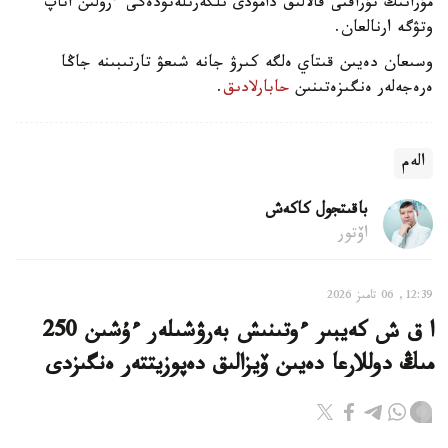
مۇرانىڭ تۇراقتى قالالىق دامۋدى ىلگەرىلەتۋدەگى ءرولىن اتاپ
وتۋگە ارنالعان.
وسىعان دەيىن قىتاي ەلگە كىرۋ جانە شىعۋ تارتىبىنە جاڭا
ەرەجەلەر ەنگىزەتىنىن
حابارلادىق
.
الەم
باقىتجول كاكەش
اۆتور
12:39, 06 تامىز 2026
ا ق ش كەيبىر ءوتىنىش بەرۋشىلەر ءۇشىن 250
مىڭ دوللارعا دەيىن ۆيزالىق دەپوزيتتەر ەنگىزدى