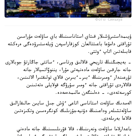
Фото: Синьхуа
ۇيىمداستىرۋشىلار قىتاي استاناسىنىڭ باي ساۋلەت مۇراسىن
تۇراقتى دامۋعا باعىتتالعان كوزقاراسپەن ۇيلەستىرۋدەگى ەرەكشە
قابىلەتىن اتاپ ءوتتى.
- بەيجىڭنىڭ تاريحي قالالىق ورتاسى، ءساتتى جاڭارتۋ جوبالارى
جانە جارقىن ساۋلەت مادەنيەتى مۇرا، يننوۆاتسيالار جانە
تۇرعىندار ءومىرىنىڭ ءبىر-ءبىرىن قالاي تولىقتىرا الاتىنىن،
قالالاردى تۇراقتى جانە ءومىر سۇرۋگە قولايلى ەتەتىنىن
كورسەتەدى، - دەلىنگەن مالىمدەمەدە.
الەمدىك ساۋلەت استاناسى اتاعى ءۇش جىل سايىن حالىقارالىق
ساۋلەتشىلەر وداعىنىڭ دۇنيەجۇزىلىك كونگرەسىن وتكىزەتىن
قالاعا بەرىلەدى.
باعدارلاما ساۋلەت ونەرىنىڭ، قالا قۇرىلىسىنىڭ جانە مادەني