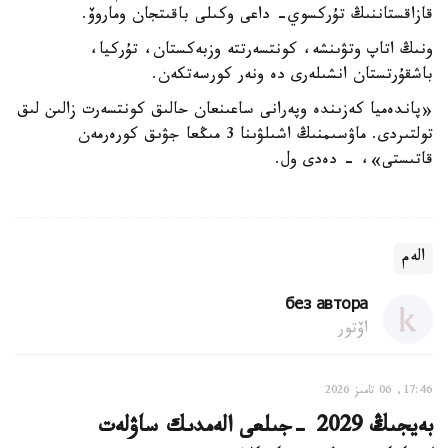
قازاقستاننىڭ تۇركسوي- داعى وكىلى باقىتجان وماروۆ.
ونىڭ اتاپ وتۋىنشە، كونتسەرتتە وزبەكستان، تۇركيا،
باشقۇرتستان انشىلەرى دە ونەر كورسەتكەن.
«پاندەميا كەزىندە وپەرانى ساعىنعان حالىق كونتسەرت زالىن لىق
تولتىردى. ماۋسىمنىڭ اشىلۋىنا 3 مىڭعا جۋىق كورەرمەن
قاتىستى»، - دەدى ول.
الەم
без автора
اۆتور
17:46, 06 تامىز 2026
بەيجىڭ 2029 -جىلعى الەمدىك ساۋلەت