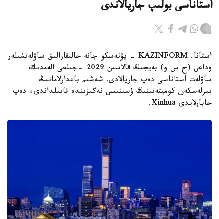
استاناسى بولىپ جاريالاندى
استانا. KAZINFORM - يۋنەسكو جانە حالىقارالىق ساۋلەتشىلەر
وداعى (ح س و) بەيجىڭ قالاسىن 2029 -جىلعى الەمدىك
ساۋلەت استاناسى دەپ جاريالادى. شەشىم باعدارلامانىڭ
بىرلەسكەن كوميتەتىنىڭ ۇسىنىسى نەگىزىندە قابىلداندى، دەپ
حابارلايدى Xinhua.