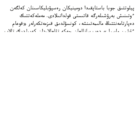
پيلوتتىق جوبا باستاپقىدا دومينيكان رەسپۋبليكاسىنان كەلگەن
ءوتىنىش بەرۋشىلەرگە قاتىستى قولدانىلادى. مەملەكەتتىك
دەپارتامەنتتىڭ مالىمەتىنشە، كونسۋلدىق قىزمەتكەرلەر «قوعام
ءۇشىن ماسىل» دەپ سانالعان جەكە تۇلعالاردان كەپىلدىك تالاپ
ەتە الادى. كەپىلدىك سوماسى ءاربىر جاعدايعا جەكە انىقتالادى.
ا ق ش مەملەكەتتىك دەپارتامەنتىنىڭ وكىلى توممي پيگوتتتىڭ
مالىمدەۋىنشە، «قۇراما شتاتتارىنا يمميگراتسيا - بۇل قۇقىق
ەمەس، ارتىقشىلىق». ول باعدارلاما الەۋمەتتىك قاۋىپسىزدىك
جەلىسىن قورعاۋعا باعىتتالعانىن جانە ءوتىنىش بەرۋشىلەردىڭ
قوعامدىق كومەككە تاۋەلدىلىگىن باعالاۋ ەرەجەلەرىن قاتاڭداتاتىن
ىشكى قاۋىپسىزدىك دەپارتامەنتىمەن بىرلەسىپ جۇزەگە اسىرىلىپ
جاتقانىن قوستى.
جاڭا باعدارلاما ترامپ اكىمشىلىگى ەنگىزگەن باسقا شەكتەۋلەردى
تولىقتىرىپ وتىر. ا ق ش مەملەكەتتىك دەپارتامەنتى بۇعان دەيىن
«ۆ» كاتەگوريالى تۋريستىك جانە ىسكەرلىك ۆيزالارعا ءوتىنىش
بەرگەن كەيبىر ادامدار ءۇشىن 20 مىڭ ا ق ش دوللارىنا دەيىنگى