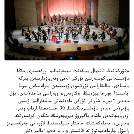
«تۇركيانىڭ تانىمال بيلكەنت سيمفونيالىق وركەسترى جاڭا
ماۋسىمداعى كونسەرتىن تۇركى الەمى ونەرپازدارىمەن بىرگە
باستادى. حالىقارالىق تۇركسوي ۇيىمىمەن بىرلەسكەن جوبا
اياسىندا جورجا بيزەنىڭ «كارمەن» وپەراسى ساحنالاندى. بۇل
مادەني ءىس- شارانى تۇركى مادەنيەتى حالىقارالىق ۇيىمى
باۋىرلاس ەلدەر تاۋەلسىزدىگىنىڭ 30 جىلدىعىنا ارناپ وتىر.
ازەربايجاندىق ەلشاد باگيروۆ ديريجەرلىك ەتكەن كونسەرتكە
«دارىن» مەملەكەتتىك جاستار سىيلىعىنىڭ لاۋرەاتى جەرلەسىمىز
راسۋل جارماعامبەتوۆ تە قاتىستى»، - دەپ ءمالىم ەتتى