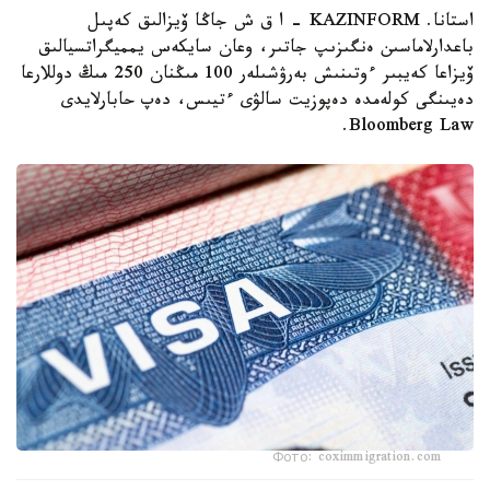
استانا. KAZINFORM – ا ق ش جاڭا ۆيزالىق كەپىل
باعدارلاماسىن ەنگىزىپ جاتىر، وعان سايكەس يمميگراتسيالىق
ۆيزاعا كەيبىر ءوتىنىش بەرۋشىلەر 100 مىڭنان 250 مىڭ دوللارعا
دەيىنگى كولەمدە دەپوزيت سالۋى ءتيىس، دەپ حابارلايدى
Bloomberg Law.
Фото: coximmigration.com