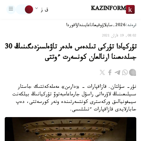
KAZINFORM
ق ز
ترەند:
2026-سايلاۋ
وقيعا
تاعايىنداۋ
اقوردا
08:02, 19 قازان 2021
تۇركيادا تۇركى تىلدەس ەلدەر تاۋەلسىزدىگىنىڭ 30
جىلدىعىنا ارنالعان كونسەرت ءوتتى
نۇر- سۇلتان. قازاقپارات - «دارىن» مەملەكەتتىك جاستار
سىيلىعىنىڭ لاۋرەاتى راسۋل جارماعامبەتوۆ تۇركيانىڭ بيلكەنت
سيمفونيالىق وركەسترى كونتسەرتىندە ونەر كورسەتتى، دەپ
حابارلايدى قازاقپارات ءتىلشىسى.