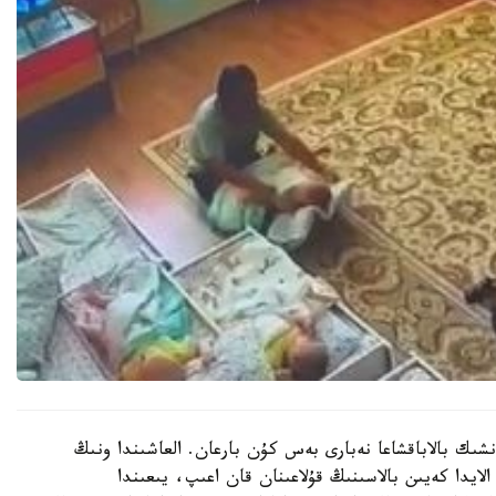
نشىك بالاباقشاعا نەبارى بەس كۇن بارعان. العاشىندا ونىڭ
الايدا كەيىن بالاسىنىڭ قۇلاعىنان قان اعىپ، يىعىندا