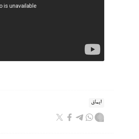
ايماق