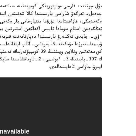
بۇل جونىندە قارجى مونيتورينگى كوميتەتىنە سىلتەمە ج
جەدەل- تەرگەۋ شاراسى بارىسىندا كالا شەتىنەن انىقت
تەڭگەدەن استام سومادا تابىس اكەلگەن استىرتىن ب
ۇيىمداستىرۋعا مۇمكىندىك بەرەتىن، اتاپ ايتقاندا، س
كورسەتەتىن ونلاين ويىننىڭ 
ايىرۋ جازاسى تاعايىندالدى.