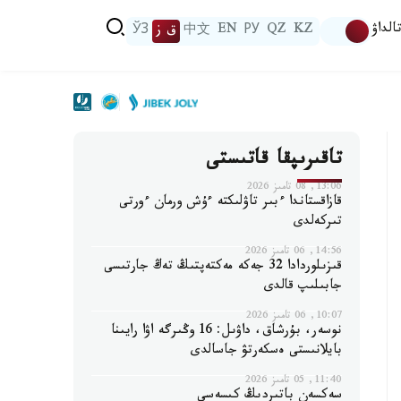
الداۋ
KZ
QZ
РУ
EN
中文
ق ز
ЎЗ
تاقىرىپقا قاتىستى
13:06, 08 تامىز 2026
قازاقستاندا ءبىر تاۋلىكتە ءۇش ورمان ءورتى
تىركەلدى
14:56, 06 تامىز 2026
قىزىلوردادا 32 جەكە مەكتەپتىڭ تەڭ جارتىسى
جابىلىپ قالدى
10:07, 06 تامىز 2026
نوسەر، بۇرشاق، داۋىل: 16 وڭىرگە اۋا رايىنا
بايلانىستى ەسكەرتۋ جاسالدى
11:40, 05 تامىز 2026
سەكسەن باتىردىڭ كىسەسى