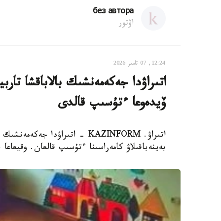
без автора
اۆتور
12:24, 07 تامىز 2026
اتىراۋدا جەكەمەنشىك بالاباقشا تار
ۆيدەوعا ءتۇسىپ قالدى
اتىراۋ. KAZINFORM - اتىراۋدا 
بەينەباقىلاۋ كامەراسىنا ءتۇسىپ قالعان. وقيعاعا