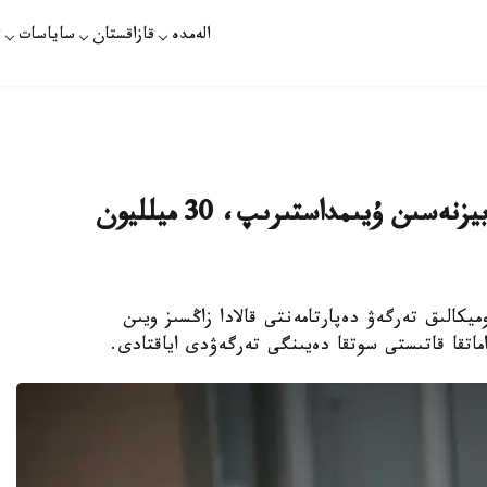
الەمدە
قازاقستان
ساياسات
ت
الماتىدا گرۋزيا ازاماتى زاڭسىز ويىن بيزنەسىن ۇيىمداستىرىپ، 30 ميلليون
ميكالىق تەرگەۋ دەپارتامەنتى قالادا زاڭسىز ويىن