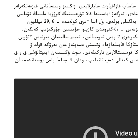
اساپ قازاقپارات حابارلايدى. زاڭسىز ويىنحانانى قىزمەتكەرلەر
ادى. تەرگەۋ اياسىندا قالا تۇرعىنىنىڭ گرۋزيا ەلىنىڭ تۋماسى
ەكەندىگى، قازاقستاندا تۇرۋعا ىقتيارحاتى بار ەكەنى بەلگىلى بولدى. ول اسا ءىرى كولەمدە - 29,6 ميلليون
يزنەس - ەلەكتروندى كازينو جۇمىسىن جۇرگىزىپ كەلگەن.
ءۇي- جايدى تەكسەرۋ بارىسىندا دەپارتامەنت قىزمەتكەرلەرى 7 ويىن تەرمينالىن، تىيىم سالىنعان بيزنەس ءتۇرىن
تاۆكا قابىلداۋعا، ۇتىستى ەسەپتەۋ مەن بەرۋگە قولداۋ
39 كومپيۋتەرلىك تەحنيكا قوسىمشالارىن تاركىلەدى. سوت ۇكىمىمەن ايىپتالۋشى ق ر ق
ك 307-بابىنىڭ 3- ءبولىمى، 2-تارماقشاسىنا سايكەس كىنالى دەپ تانىلىپ، وعان 4 جىلعا باس بوستاندىعىنان