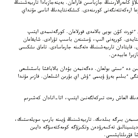
لاۋ كامەرالارىنىڭ جازباسىن قاراعان. بەينەجازبادا تاربيەشىنىڭ
عا ارەكەتتەنگەنى كورىنەدى. كىشكەنتايدىڭ اناسى مۇنداي
تورت كۇن بويى بالامدى قورلاعان. كورگەنىمدى ايتىپ
استايدى. كورپەنى الىپ، ۇستىنەن باسىپ تۇرادى. شايقاعان
ى. قايتادان تاربيەشىنىڭ ەتەگىنە جارماسادى. تاماق ىشكىسى
زيرا عابيدەن.
يىن دە ءىستى بولعان. دەگەنمەن بۇدان بالاباقشا باسشىلىعى
گى ءبىلىم بەرۋ ۇيىمى ءۇش اي بۇرىن اشىلعان. قازىر مۇندا
ايدىڭ العاش رەت تىركەلگەنىن ايتىپ، اتا-انادان كەشىرىم
سىمەن بىرگە بىلدىك. تاربيەشىنىڭ ۇيىنە بارىپ سويلەستىك،
مەديتسينالىق تەكسەرۋدەن وتكىزۋگە كومەكتەسۋگە دايىن
شا قۇرىلتايشىسى.