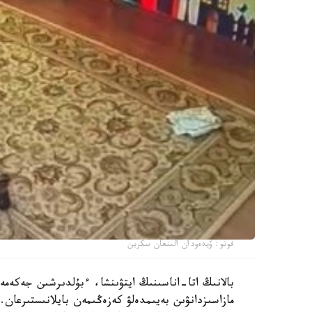
فوتو: ۆيدەودان الىنعان سكرين
بالانىڭ اتا-اناسىنىڭ ايتۋىنشا، ءبۇلدىرشىن جەكەمە
مازاسىزدانۋىن بەيىمدەلۋ كەزەڭىمەن بايلانىستىرعان. 