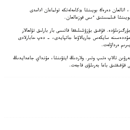
ە، اتالعان دەرەك بويىنشا «كامەلەتكە تولماعان ادامدى
بويىنشا قىلمىستىق ءىس قوزعالعان.
رگىزىلۋدە. قۇقىق بۇزۋشىلىققا قاتىسى بار بارلىق تۇلعالار
ۋ مۇددەسىنە سايكەس جاريالاۋعا جاتپايدى، - دەپ حابارلادى
ىرىم ەرداۋلەت.
بەرۋىن تالاپ ەتىپ وتىر. ولاردىڭ ايتۋىنشا، مۇنداي جاعدايدىڭ
ى قۇقىقتىق باعا بەرىلۋى قاجەت.