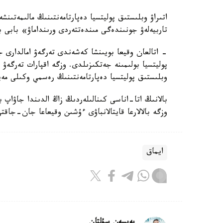
اتىراۋ وبلىستىق پوليتسيا دەپارتامەنتىنىڭ مالىمەتىنش
تاربيەلەۋ جونىندەگى مىندەتتەردى ورىنداماۋ» بابى 
- اتالعان وقيعا بويىنشا كەشەندى تەرگەۋ امالدارى جۇ
پوليتسيا بولىمىنە جەتكىزىلدى. وزگە اقپارات تەرگە
وبلىستىق پوليتسيا دەپارتامەنتىنىڭ رەسمي وكىلى مەي
بالانىڭ اتا-اناسى كىنالىلەردىڭ زاڭ الدىندا جاۋاپ 
وزگە بالالارعا قايتالانباۋى ءۇشىن وقيعاعا جان-جاقت
ايماق
بەيسەن سۇلتان