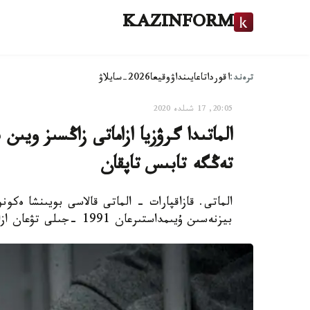
KAZINFORM
ترەند:
اقوردا
تاعايىنداۋ
وقيعا
2026-سايلاۋ
20:05, 17 شىلدە 2020
تەڭگە تابىس تاپقان
الماتى. قازاقپارات - الماتى قالاسى بويىنشا ەكونو
بيزنەسىن ۇيىمداستىرعان 1991 -جىلى تۋعان ازاماتقا قاتىستى سوتقا دەيىنگى تەرگەۋدى اياقتادى.