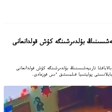
بيەشىسىنىڭ بۇلدىرشىنگە كۇش قولدانعانى
جەكەمەنشىك بالاباقشا تاربيەشىسىنىڭ بۇلدىرشىنگە كۇش قولدانعانى
 بايلانىستى پوليتسيا قىلمىستىق ءىس قوزعادى.