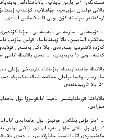
تىستەلگەن ءىز بارىن بايقاپ، بالاباقشاداعى بەينەباقى
بالانى قولىنان سۇيرەپ، جۇلقىلاپ، كۇشتەپ ۇيىقتاتۋ
ارەكەتتەر بىرنەشە كۇن بويى قايتالانعانىن ايتادى.
- دۇيسەنبى، سارسەنبى، بەيسەنبى، جۇما كۇندەرى ء
جەتكىزە المايمىن. بالا ۇيىقتاماسا، قولىن جاۋىپ ت
كەزدە لاقتىرىپ جىبەرەدى. بالا ەكى بەتىمەن قۇلايد
كەلسە، ونى دا بەرمەيدى، - دەدى بالانىڭ اناسى جا
بالانىڭ جاقىندارىنىڭ ايتۋىنشا، تاربيەشى بۇعان دە
حابارسىز. وقيعا بولعان جەكەمەنشىك مەكتەپكە دەيىن
24 بالا تاربيەلەنەدى.
بالاباقشا قۇرىلتايشىسى ناعيما امانقوسوۆا بۇل جاعد
سۇرادى.
- ءبىز مۇنى بىلگەن جوقپىز. بۇل جاعدايدى اتا-انا
ءبىراق ول ناقتى جاۋاپ بەرە المادى. بالانى تولىق 
ەكەنىمىزدى اتا-اناسىنا حابارلادىق، - دەدى بالاباق