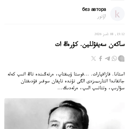
без автора
اۆتور
15:12, 08 تامىز 2026
ساكەن سەيفۋللين. كۇرەڭ ات
استانا. قازاقپارات. ...قوستا ۇيىقتاپ، ەرتەڭىندە تاڭ اتىپ كەلە
جاتقاندا اتتارىمىزدى الگى تۇندە تاپقان سوقىر قۇدىقتان
سۋارىپ، وتتاتىپ الىپ، ەرلەدىك...