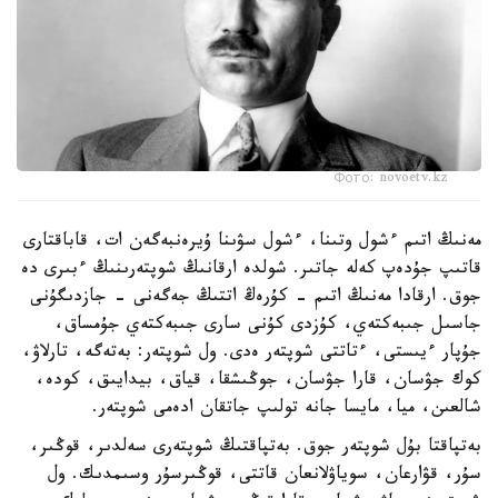
Фото: novoetv.kz
مەنىڭ اتىم ءشول وتىنا، ءشول سۋىنا ۇيرەنبەگەن ات، قاباقتارى
قاتىپ جۇدەپ كەلە جاتىر. شولدە ارقانىڭ شوپتەرىنىڭ ءبىرى دە
جوق. ارقادا مەنىڭ اتىم - كۇرەڭ اتتىڭ جەگەنى - جازدىگۇنى
جاسىل جىبەكتەي، كۇزدى كۇنى سارى جىبەكتەي جۇمساق،
جۇپار ءيىستى، ءتاتتى شوپتەر ەدى. ول شوپتەر: بەتەگە، تارلاۋ،
كوك جۋسان، قارا جۋسان، جوڭىشقا، قياق، بيدايىق، كودە،
شالعىن، ميا، مايسا جانە تولىپ جاتقان ادەمى شوپتەر.
بەتپاقتا بۇل شوپتەر جوق. بەتپاقتىڭ شوپتەرى سەلدىر، قوڭىر،
سۇر، قۋارعان، سوياۋلانعان قاتتى، قوڭىرسۇر وسىمدىك. ول