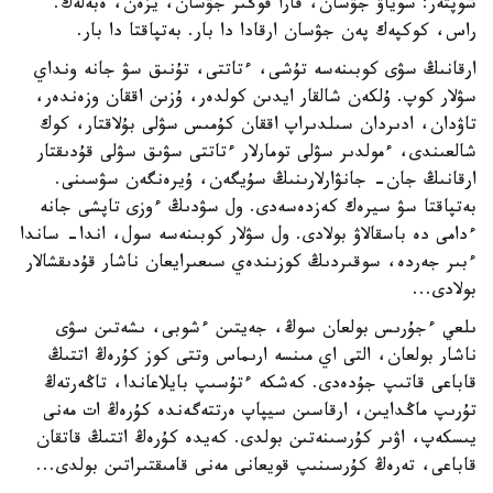
شوپتەر: سوياۋ جۋسان، قارا قوڭىر جۋسان، يزەن، ەبەلەك.
راس، كوكپەك پەن جۋسان ارقادا دا بار. بەتپاقتا دا بار.
ارقانىڭ سۋى كوبىنەسە تۇشى، ءتاتتى، تۇنىق سۋ جانە ونداي
سۋلار كوپ. ۇلكەن شالقار ايدىن كولدەر، ۇزىن اققان وزەندەر،
تاۋدان، ادىردان سىلدىراپ اققان كۇمىس سۋلى بۇلاقتار، كوك
شالعىندى، ءمولدىر سۋلى تومارلار ءتاتتى سۋىق سۋلى قۇدىقتار
ارقانىڭ جان- جانۋارلارىنىڭ سۇيگەن، ۇيرەنگەن سۋسىنى.
بەتپاقتا سۋ سيرەك كەزدەسەدى. ول سۋدىڭ ءوزى تاپشى جانە
ءدامى دە باسقالاۋ بولادى. ول سۋلار كوبىنەسە سول، اندا- ساندا
ءبىر جەردە، سوقىردىڭ كوزىندەي سىعىرايعان ناشار قۇدىقشالار
بولادى...
ىلعي ءجۇرىس بولعان سوڭ، جەيتىن ءشوبى، ىشەتىن سۋى
ناشار بولعان، التى اي مىنسە ارىماس وتتى كوز كۇرەڭ اتتىڭ
قاباعى قاتىپ جۇدەدى. كەشكە ءتۇسىپ بايلاعاندا، تاڭەرتەڭ
تۇرىپ ماڭدايىن، ارقاسىن سيپاپ ەرتتەگەندە كۇرەڭ ات مەنى
يىسكەپ، اۋىر كۇرسىنەتىن بولدى. كەيدە كۇرەڭ اتتىڭ قاتقان
قاباعى، تەرەڭ كۇرسىنىپ قويعانى مەنى قامىقتىراتىن بولدى...