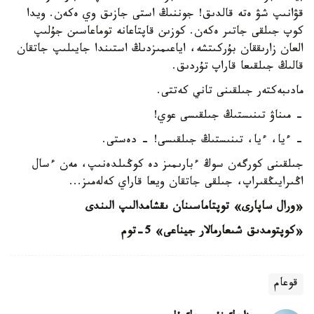
قۋانىپ شۋ ەتە قالدىق! جوننىڭ استى جازىق وي ەكەن. ويدا
كوپ جىلقى جاتىر ەكەن. كوزىن قاپتاعانە توماعاسىن جۇلىپ
العان زارىققان بۇركىتشە، اياعىمىزدىڭ استىندا جايىلىپ جاتقان
قالىڭ جىلقىعا قاراپ تۇردىق.
مادىبەكتەر جىلقىنى تاني كەتتى.
- مىناۋ تىنىستىڭ جىلقىسى عوي!
- ءيا، ءيا، تىنىستىڭ جىلقىسى! - دەستى.
جىلقىنى كورگەن سوڭ ءبارىمىز دە كوڭىلدەنىپ، مەن ءسال
اڭىرايىڭقىراپ، جىلقى جاتقان ويعا قاراي كەلەمىز...
«ورال ساپارى» توپتاماسىنان ىقشامدالىپ الىندى
«كوپتومدىق شىعارمالار جيناعى» 5-توم
قوعام