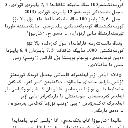
كورسەتكىشتەر100 مىڭ سابيگە شاققاندا 7,4 پايىزدى قۇرادى. 3
-جىل ىشىندەگى تومەندەۋ 12 پايىزدى قۇرادى (2013
-جىل-12,6 پايىز 100 مىڭ سابيگە شاققاندا). بۇل بالا تۋۋ
كورسەتكىشىنىڭ كوبەيگەندىگىن بىلدىرەدى، سايكەسىنشە ەلوردا
تۇرعىندارىنىڭ سانى ارتۋدا»، - دەدى ح. ءشارىپوۆا.
ونىڭ مالىمەتتەرىنە قاراعاندا، سول كەزەڭدە بالا تۋۋ
كورسەتكىشى 1000 سابيگە شاققاندا 7,5 پايىزدان 6,4 پايىزعا
دەيىن تومەندەدى. بولجام بويىنشا بۇل قارقىن (ءوسىم) وسى
جىلى دا ساقتالادى.
«قالادا اياعى اۋىر ايەلدەرگە قاجەتتى جەدەل كومەك كورسەتۋ
ءۇشىن بارلىق جاعداي جاسالۋدا. دەگەنمەن ءبىز كەز- كەلگەن
جاعدايعا دايىن بولۋعا تىرىسامىز. قاتارىنان 3-4 پاتولوگياسى بار
ايەلدەر كەزدەسەدى. سوندىقتان دا دارىگەرلەر اياعى اۋىر
ايەلدەرگە تەكسەرۋدەن ءجيى ءوتىپ تۇرۋعا كەڭەس بەرەدى»،
- دەدى دارىگەر.
حاليدا ءشارىپوۆا اتاپ وتكەندەي، انا ءولىمى كوپ جاعدايدا