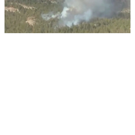
Видеодан алынған кадр
ءورتتىڭ بىرەۋى باتىس قازاقستان وبلىسىندا، تاعى ەكەۋى ۇلىتاۋ
جانە كوكشەتاۋ مەملەكەتتىك ۇلتتىق تابيعي پاركتەرىنىڭ
اۋماعىندا بولعان.
باتىس قازاقستان وبلىسىنداعى ءورت وشاعىن
«قازاۆياورمانقورعاۋ» رەسپۋبليكالىق مەملەكەتتىك قازىنالىق
كاسىپورنىنىڭ اۋە پاترۋلدەۋ توبى انىقتاعان. ءورت تۋرالى اقپارات
تۇسكەن بويدا ورمان مەكەمەلەرىنىڭ كۇشتەرى مەن قاجەتتى
تەحنيكاسى وقيعا ورنىنا جەدەل جىبەرىلدى.
ءورتتى سوندىرۋگە «قازاۆياورمانقورعاۋ» كاسىپورنىنىڭ اۋە ءورت
ءسوندىرۋ دەسانتشىلارى، سونداي-اق مەملەكەتتىك ورمان