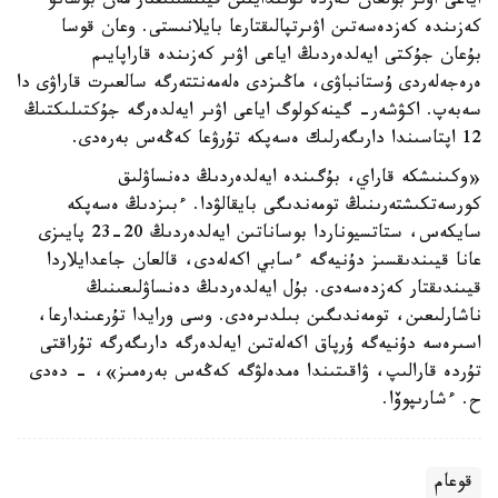
اياعى اۋىر بولعان كەزدە تۋىندايتىن قيىنشىلىقتار مەن بوسانۋ
كەزىندە كەزدەسەتىن اۋىرتپالىقتارعا بايلانىستى. وعان قوسا
بۇعان جۇكتى ايەلدەردىڭ اياعى اۋىر كەزىندە قاراپايىم
ەرەجەلەردى ۇستانباۋى، ماڭىزدى ەلەمەنتتەرگە سالعىرت قاراۋى دا
سەبەپ. اكۋشەر- گينەكولوگ اياعى اۋىر ايەلدەرگە جۇكتىلىكتىڭ
12 اپتاسىندا دارىگەرلىك ەسەپكە تۇرۋعا كەڭەس بەرەدى.
«وكىنىشكە قاراي، بۇگىندە ايەلدەردىڭ دەنساۋلىق
كورسەتكىشتەرىنىڭ تومەندىگى بايقالۋدا. ءبىزدىڭ ەسەپكە
سايكەس، ستاتسيوناردا بوساناتىن ايەلدەردىڭ 20-23 پايىزى
عانا قيىندىقسىز دۇنيەگە ءسابي اكەلەدى، قالعان جاعدايلاردا
قيىندىقتار كەزدەسەدى. بۇل ايەلدەردىڭ دەنساۋلىعىنىڭ
ناشارلىعىن، تومەندىگىن بىلدىرەدى. وسى ورايدا تۇرعىندارعا،
اسىرەسە دۇنيەگە ۇرپاق اكەلەتىن ايەلدەرگە دارىگەرگە تۇراقتى
تۇردە قارالىپ، ۋاقىتىندا ەمدەلۋگە كەڭەس بەرەمىز»، - دەدى
ح. ءشارىپوۆا.
قوعام