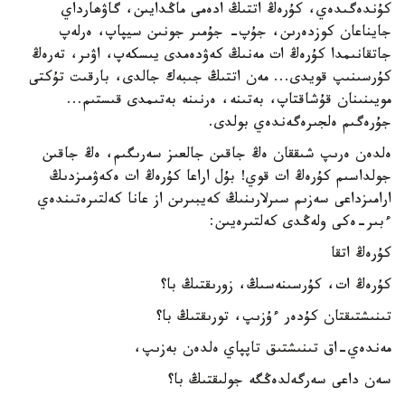
كۇندەگىدەي، كۇرەڭ اتتىڭ ادەمى ماڭدايىن، گاۋھارداي
جايناعان كوزدەرىن، جۇپ- جۇمىر جونىن سيپاپ، ەرلەپ
جاتقانىمدا كۇرەڭ ات مەنىڭ كەۋدەمدى يىسكەپ، اۋىر، تەرەڭ
كۇرسىنىپ قويدى... مەن اتتىڭ جىبەك جالدى، بارقىت تۇكتى
مويىنىنان قۇشاقتاپ، بەتىنە، ەرنىنە بەتىمدى قىستىم...
جۇرەگىم ەلجىرەگەندەي بولدى.
ەلدەن ەرىپ شىققان ەڭ جاقىن جالعىز سەرىگىم، ەڭ جاقىن
جولداسىم كۇرەڭ ات قوي! بۇل اراعا كۇرەڭ ات ەكەۋمىزدىڭ
ارامىزداعى سەزىم سىرلارىنىڭ كەيبىرىن از عانا كەلتىرەتىندەي
ءبىر-ەكى ولەڭدى كەلتىرەيىن:
كۇرەڭ اتقا
كۇرەڭ ات، كۇرسىنەسىڭ، زورىقتىڭ با؟
تىنىشتىقتان كۇدەر ءۇزىپ، تورىقتىڭ با؟
مەندەي-اق تىنىشتىق تاپپاي ەلدەن بەزىپ،
سەن داعى سەرگەلدەڭگە جولىقتىڭ با؟