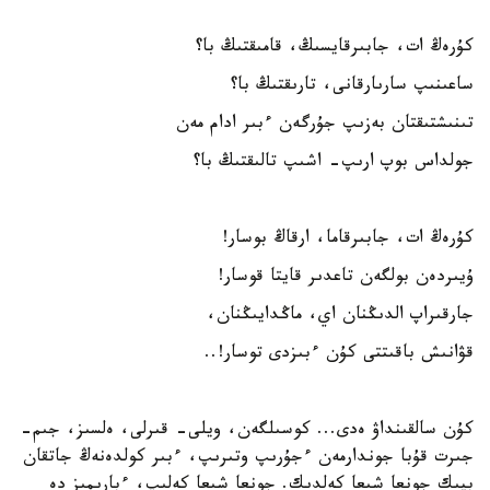
كۇرەڭ ات، جابىرقايسىڭ، قامىقتىڭ با؟
ساعىنىپ سارىارقانى، تارىقتىڭ با؟
تىنىشتىقتان بەزىپ جۇرگەن ءبىر ادام مەن
جولداس بوپ ارىپ- اشىپ تالىقتىڭ با؟
كۇرەڭ ات، جابىرقاما، ارقاڭ بوسار!
ۇيىردەن بولگەن تاعدىر قايتا قوسار!
جارقىراپ الدىڭنان اي، ماڭدايىڭنان،
قۋانىش باقىتتى كۇن ءبىزدى توسار!..
كۇن سالقىنداۋ ەدى... كوسىلگەن، ويلى- قىرلى، ەلسىز، جىم-
جىرت قۇبا جوندارمەن ءجۇرىپ وتىرىپ، ءبىر كولدەنەڭ جاتقان
بيىك جونعا شىعا كەلدىك. جونعا شىعا كەلىپ، ءبارىمىز دە