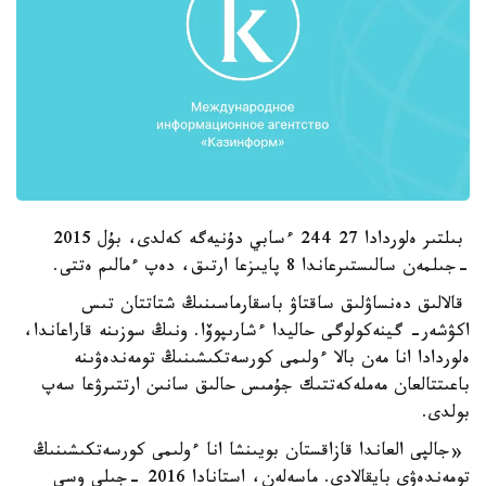
بىلتىر ەلوردادا 27 244 ءسابي دۇنيەگە كەلدى، بۇل 2015
-جىلمەن سالىستىرعاندا 8 پايىزعا ارتىق، دەپ ءمالىم ەتتى.
قالالىق دەنساۋلىق ساقتاۋ باسقارماسىنىڭ شتاتتان تىس
اكۋشەر- گينەكولوگى حاليدا ءشارىپوۆا. ونىڭ سوزىنە قاراعاندا،
ەلوردادا انا مەن بالا ءولىمى كورسەتكىشىنىڭ تومەندەۋىنە
باعىتتالعان مەملەكەتتىك جۇمىس حالىق سانىن ارتتىرۋعا سەپ
بولدى.
«جالپى العاندا قازاقستان بويىنشا انا ءولىمى كورسەتكىشىنىڭ
تومەندەۋى بايقالادى. ماسەلەن، استانادا 2016 -جىلى وسى