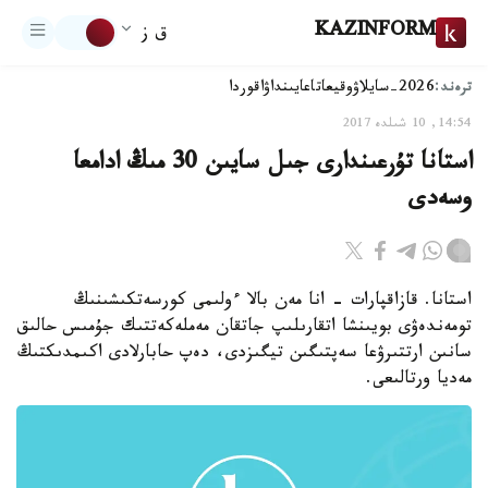
KAZINFORM
ق ز
ترەند:
2026-سايلاۋ
وقيعا
تاعايىنداۋ
اقوردا
14:54, 10 شىلدە 2017
استانا تۇرعىندارى جىل سايىن 30 مىڭ ادامعا
وسەدى
استانا. قازاقپارات - انا مەن بالا ءولىمى كورسەتكىشىنىڭ
تومەندەۋى بويىنشا اتقارىلىپ جاتقان مەملەكەتتىك جۇمىس حالىق
سانىن ارتتىرۋعا سەپتىگىن تيگىزدى، دەپ حابارلادى اكىمدىكتىڭ
مەديا ورتالىعى.