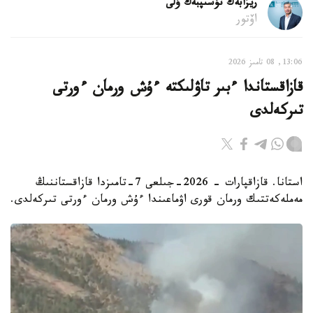
ريزابەك نۇسىپبەك ۇلى
اۆتور
13:06, 08 تامىز 2026
قازاقستاندا ءبىر تاۋلىكتە ءۇش ورمان ءورتى
تىركەلدى
استانا. قازاقپارات - 2026-جىلعى 7-تامىزدا قازاقستاننىڭ
مەملەكەتتىك ورمان قورى اۋماعىندا ءۇش ورمان ءورتى تىركەلدى.