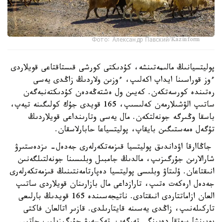
Фото: Александр Павский/Kazinform
پوليتسيانىڭ مالىمەتىنشە، كۇدىكتى كورشى قىستاقتاعى قويلاردى
ءوز قوراسىنا ايداپ اكەلىپ، ءوزىن ولاردىڭ زاڭدى يەسى
رەتىندە كورسەتكەن. كەيىن ول ەشتەڭەدەن كۇدىكتەنبەگەن
ساتىپ الۋشىلارمەن كەلىسىپ، 165 قويدى جۇك كولىگىنە تيەپ،
باسقا وڭىرگە جونەلتكەن. مال يەسى وتارىنداعى قويلاردىڭ
تۇگەل ەمەستىگىن بايقاپ، پوليتسياعا حابارلاسقان.
جاڭاارقا اۋداندىق پوليتسيا قىزمەتكەرلەرى جەدەل- ىزدەستىرۋ
شارالارىن جۇرگىزىپ، مالدىڭ جامبىل وبلىسىنا جونەلتىلگەنىن
انىقتاعان. ۇلىتاۋ وبلىسى پوليتسيا دەپارتامەنتىنىڭ قىزمەتكەرلەرى
جەدەل ارەكەت ەتىپ، تارازداعى مال بازارىنان قويلاردى ساتىپ
العان ازاماتتاردى انىقتادى. ناتيجەسىندە 165 قويدىڭ بارلىعى
تاركىلەنىپ، زاڭدى يەسىنە قايتارىلدى. قازىر اتالعان فاكتى