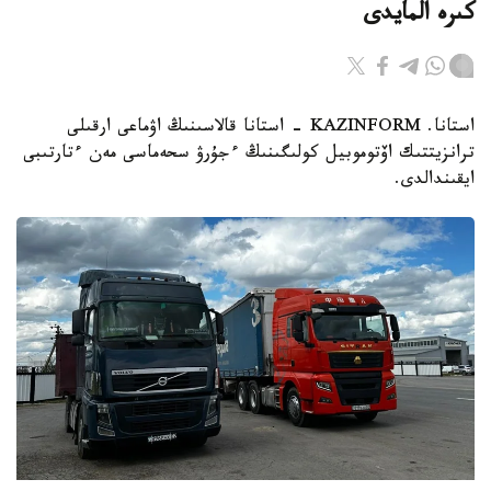
كىرە المايدى
استانا. KAZINFORM - استانا قالاسىنىڭ اۋماعى ارقىلى
ترانزيتتىك اۆتوموبيل كولىگىنىڭ ءجۇرۋ سحەماسى مەن ءتارتىبى
ايقىندالدى.