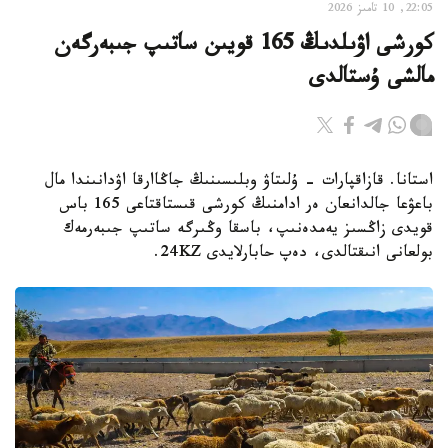
22:05, 10 تامىز 2026
كورشى اۋىلدىڭ 165 قويىن ساتىپ جىبەرگەن
مالشى ۇستالدى
استانا. قازاقپارات - ۇلىتاۋ وبلىسىنىڭ جاڭاارقا اۋدانىندا مال
باعۋعا جالدانعان ەر ادامنىڭ كورشى قىستاقتاعى 165 باس
قويدى زاڭسىز يەمدەنىپ، باسقا وڭىرگە ساتىپ جىبەرمەك
بولعانى انىقتالدى، دەپ حابارلايدى 24KZ.