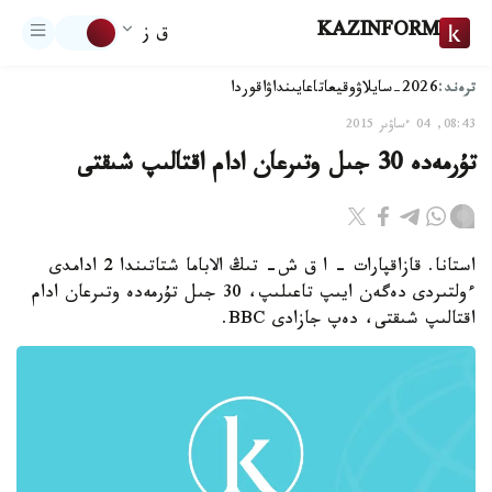
KAZINFORM
ق ز
ترەند:
2026-سايلاۋ
وقيعا
تاعايىنداۋ
اقوردا
08:43, 04 ءساۋىر 2015
تۇرمەدە 30 جىل وتىرعان ادام اقتالىپ شىقتى
استانا. قازاقپارات - ا ق ش- تىڭ الاباما شتاتىندا 2 ادامدى
ءولتىردى دەگەن ايىپ تاعىلىپ، 30 جىل تۇرمەدە وتىرعان ادام
اقتالىپ شىقتى، دەپ جازادى BBC.