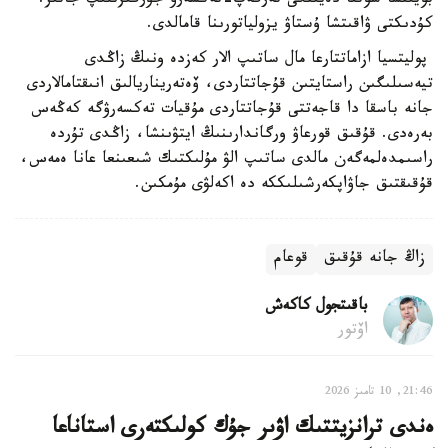
بويىنشا سوتقا دەيىنگى تەرگەپ-تەكسەرۋ جۇرگىزىلىپ جاتىر.
كۇدىكتى ۋاقىتشا ۇستاۋ يزولياتورىنا قامالدى.
پوليتسيا ازاماتتارعا مال ساتىپ الار كەزدە ونىڭ زاڭدى
تيەسىلىگىن راستايتىن قۇجاتتاردى، ۆەتەريناريالىق انىقتامالاردى
جانە باسقا دا قاجەتتى قۇجاتتاردى مۇقيات تەكسەرۋگە كەڭەس
بەرەدى. قۇقىق قورعاۋ ورگاندارىنىڭ ايتۋىنشا، زاڭدى تۇردە
راسىمدەلمەگەن مالدى ساتىپ الۋ مۇلىكتىك شىعىنعا عانا ەمەس،
قۇقىقتىق جاۋاپكەرشىلىككە دە اكەلۋى مۇمكىن.
زاڭ جانە قۇقىق
قوعام
باقىتجول كاكەش
اۆتور
21:46, 10 تامىز 2026
ەندى ترانزيتتىك اۋىر جۇك كولىكتەرى استاناعا