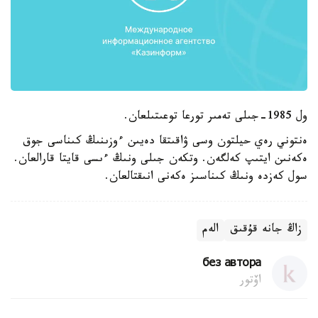
ول 1985-جىلى تەمىر تورعا توعىتىلعان.
ەنتوني رەي حيلتون وسى ۋاقىتقا دەيىن ءوزىنىڭ كىناسى جوق
ەكەنىن ايتىپ كەلگەن. وتكەن جىلى ونىڭ ءىسى قايتا قارالعان.
سول كەزدە ونىڭ كىناسىز ەكەنى انىقتالعان.
زاڭ جانە قۇقىق
الەم
без автора
اۆتور