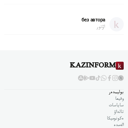
без автора
اۆتور
KAZINFORM
بوليمدەر
وقيعا
ساياسات
تالداۋ
ەكونوميكا
الەمدە