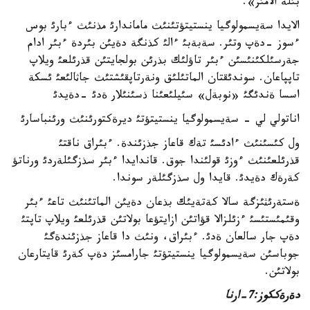
بئلة الامئز».
الايدا سةيسمولوگيا ينستيتؤتئنئث ماماندارئ مذنئث ءبارئ بوس
ءسوز -دةپ وتئر. سةبةبئ ءالئ كذنگة دةيئن بئردة ءبئر ادام
جةرسئلكئنئسئن ءبئر تاؤلئك بذرئن بولجايتئن قذرئلعئ ويلاپ
تاپپاعان. سوندئقتان الماتئلئق ونةرتاپقئشتئث جاثالئعئ ئسكة
اسسا ةندئگئ «نوبةل» سئيلئعئنا ذسئنئلار ةدئ -دةيدئ
اناتولي لي - سةيسمولوگيا ينستيتؤتئ ديرةكتورئنئث ورئنباسارئ
ول كئسئنئث ءادئسئ تةك قاعاز جذزئندة. ءبئراق ناقتئ
قذرئلعئنئث ءوزئ قولئندا جوق. قاندايدا ءبئر سذزگئلةردئ ورناتؤ
كةرةك دةيدئ. قايدا ول سذزگئلةر سوندا.
ةستةرئثئزگة سالا كةتةيئك بذعان دةيئن الماتئنئث تاعئ ءبئر
وقئمئستئسئ ءزئلزالا قؤاتئن ازايتؤعا بولاتئن قذرئلعئ ويلاپ تاپتئ
دةپ جار سالعان ةدئ. ءبئراق، ونئث دا قاعاز جذزئندةگئ
جوباسئن سةيسمولوگيا ينستيتؤتئ جارامسئز دةپ كةرئ قايتارعان
بولاتئن.
دةرةككوز:7-ارنا