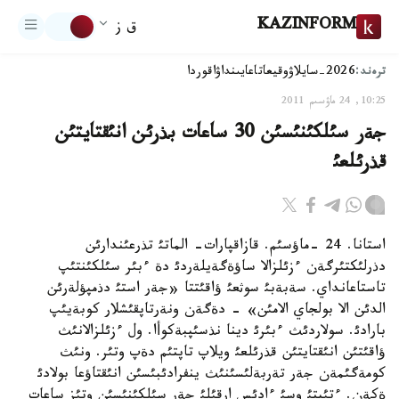
KAZINFORM
ق ز
ترەند:
2026-سايلاۋ
وقيعا
تاعايىنداۋ
اقوردا
10:25, 24 ماۋسىم 2011
جةر سئلكئنئسئن 30 ساعات بذرئن انئقتايتئن
قذرئلعئ
استانا. 24 -ماؤسئم. قازاقپارات- الماتئ تذرعئندارئن
دذرلئكتئرگةن ءزئلزالا ساؤةگةيلةردئ دة ءبئر سئلكئنتئپ
تاستاعانداي. سةبةبئ سوثعئ ؤاقئتتا «جةر استئ دذمپؤلةرئن
الدئن الا بولجاي الامئن» - دةگةن ونةرتاپقئشلار كوبةيئپ
بارادئ. سولاردئث ءبئرئ دينا نذسئپبةكوأا. ول ءزئلزالانئث
ؤاقئتئن انئقتايتئن قذرئلعئ ويلاپ تاپتئم دةپ وتئر. ونئث
كومةگئمةن جةر تةربةلئسئنئث ينفرادئبئسئن انئقتاؤعا بولادئ
ةكةن. ءتئپتئ وسئ ءادئس ارقئلئ جةر سئلكئنئسئن وتئز ساعات