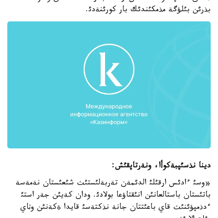
بذرئن بئلؤگة مذمكئندئك بار كورئنةدئ.
دينا نذسئپبةكوأا، ونةرتاپقئش:
«وسئ ءادئس ارقئلئ الدئمةن تةربةلئستئث شئعئستان نةمةسة
باتئستان باستالعانئن انئقتاؤعا بولادئ. ودان كةيئن جةر استئ
ءدذمپؤئنئث قاي باعئتتان جانة نذكتةسئ قايدا ةكةنئن وثاي