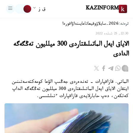
KAZINFORM
ق ز
ترەند:
2026-سايلاۋ
وقيعا
تاعايىنداۋ
اقوردا
22:30, 25 شىلدە 2022
الاياق ايەل الماتىلىقتاردى 300 ميلليون تەڭگەگە
الدادى
الماتى. قازاقپارات - تەندەردى جەڭىپ الۋعا كومەكتەسەتىنىن
ايتقان الاياق ايەل الماتىلىقتاردى 300 ميلليون تەڭگەگە الداپ
كەتكەن، دەپ حابارلايدى قازاقپارات ءتىلشىسى.