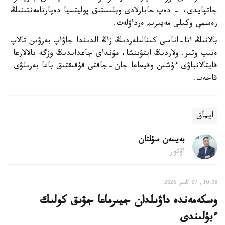
جاتپايدى، - دەپ حابارلادى وبلىستىق پوليتسيا دەپارتامەنتىنىڭ
رەسمي وكىلى مەيىرىم ەرداۋلەت.
بالانىڭ اتا-اناسى كىنالىلەردىڭ زاڭ الدىندا جاۋاپ بەرۋىن تالاپ
ەتىپ وتىر. ولاردىڭ ايتۋىنشا، مۇنداي جاعدايدىڭ وزگە بالالارعا
قايتالانباۋى ءۇشىن وقيعاعا جان-جاقتى قۇقىقتىق باعا بەرىلۋى
قاجەت.
ايماق
بەيسەن سۇلتان
اۆتور
10:08, 07 تامىز 2026
وسكەمەندە داۋىلدان جيىرماعا جۋىق كولىك
ءبۇلىندى