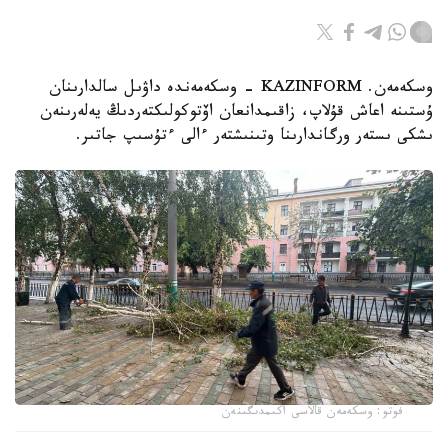
وسكەمەن. KAZINFORM - وسكەمەندە داۋىل سالدارىنان
ۇستىنە اعاش قۇلاپ، زاقىمدانعان اۆتوكولىكتەردىڭ يەلەرىنەن
ىشكى ىستەر ورگاندارىنا وتىنىشتەر ءالى ءتۇسىپ جاتىر.
فوتو: وسكەمەن قالاسى اكىمدىگىنەن