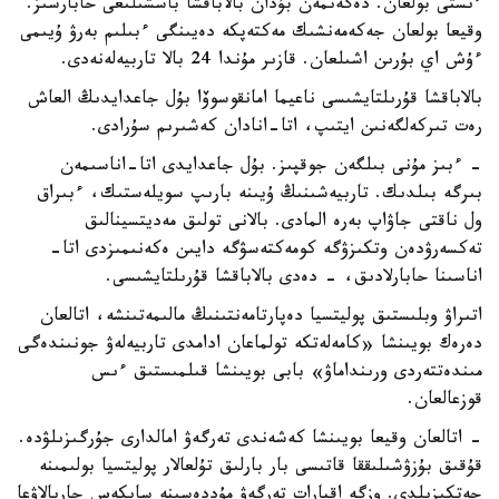
ءىستى بولعان. دەگەنمەن بۇدان بالاباقشا باسشىلىعى حابارسىز.
وقيعا بولعان جەكەمەنشىك مەكتەپكە دەيىنگى ءبىلىم بەرۋ ۇيىمى
ءۇش اي بۇرىن اشىلعان. قازىر مۇندا 24 بالا تاربيەلەنەدى.
بالاباقشا قۇرىلتايشىسى ناعيما امانقوسوۆا بۇل جاعدايدىڭ العاش
رەت تىركەلگەنىن ايتىپ، اتا-انادان كەشىرىم سۇرادى.
- ءبىز مۇنى بىلگەن جوقپىز. بۇل جاعدايدى اتا-اناسىمەن
بىرگە بىلدىك. تاربيەشىنىڭ ۇيىنە بارىپ سويلەستىك، ءبىراق
ول ناقتى جاۋاپ بەرە المادى. بالانى تولىق مەديتسينالىق
تەكسەرۋدەن وتكىزۋگە كومەكتەسۋگە دايىن ەكەنىمىزدى اتا-
اناسىنا حابارلادىق، - دەدى بالاباقشا قۇرىلتايشىسى.
اتىراۋ وبلىستىق پوليتسيا دەپارتامەنتىنىڭ مالىمەتىنشە، اتالعان
دەرەك بويىنشا «كامەلەتكە تولماعان ادامدى تاربيەلەۋ جونىندەگى
مىندەتتەردى ورىنداماۋ» بابى بويىنشا قىلمىستىق ءىس
قوزعالعان.
- اتالعان وقيعا بويىنشا كەشەندى تەرگەۋ امالدارى جۇرگىزىلۋدە.
قۇقىق بۇزۋشىلىققا قاتىسى بار بارلىق تۇلعالار پوليتسيا بولىمىنە
جەتكىزىلدى. وزگە اقپارات تەرگەۋ مۇددەسىنە سايكەس جاريالاۋعا