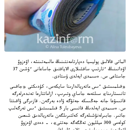
الماتى قالالىق پوليسيا دەپارتامەنتىنىڭ مالىمەتىنشە، اۋەزوۆ
اۋدانىنىڭ ءتارتىپ ساقشىلارى الاياقتىق جاساعانى ءۇشىن 37
جاستاعى س. ەسىمدى ايەلدى ۇستادى.
«قىلمىستىق ءىس ماتەريالدارىنا سايكەس، كۇدىكتى «جاقسى
تانىستارىنا» سىلتەمە جاساي وتىرىپ، ازاماتتارعا تەندەرلەرگە
قاتىسۋعا جانە جەڭىسكە جەتۋگە ۋادە بەرگەن. قازىرگى ۋاقىتتا
س. ەسىمدى ايەلدىڭ قاتىسى بار 5 قىلمىستىق ءىس تەرگەلىپ
جاتىر. جابىرلەنۋشىلەرگە كەلتىرىلگەن ماتەريالدىق شىعىن
كولەمى 300 ميلليون تەڭگەگە جەتتى»، - دەدى اۋەزوۆ