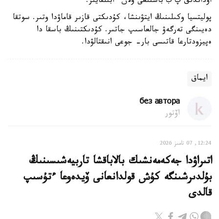
اۋداندىق پ ب باستىعى ۇلان ءابىلقايىر.
پوليتسيا وكىلىنىڭ ايتۋىنشا، كۇدىكتى قازىر قاماۋدا وتىر. سوتقا
دەيىنگى تەرگەۋ جالعاسىپ جاتىر. كۇدىكتىنىڭ باسقا دا
ەپيزودتارعا قاتىسى بار- جوعى انىقتالۋدا.
ايماق
без автора
اۆتور
12:24, 07 تامىز 2026
اتىراۋدا جەكەمەنشىك بالاباقشا تاربيەشىسىنىڭ
بۇلدىرشىنگە كۇش قولدانعانى ۆيدەوعا ءتۇسىپ
قالدى