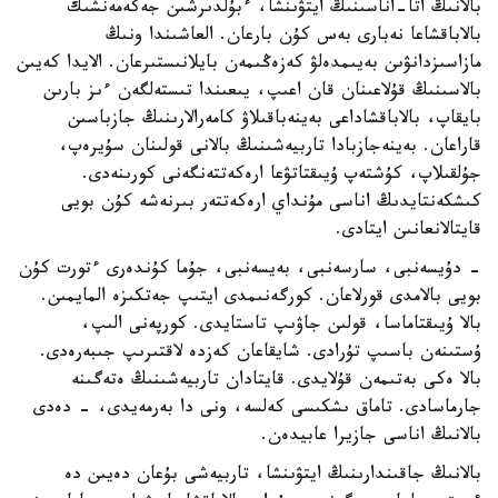
بالانىڭ اتا-اناسىنىڭ ايتۋىنشا، ءبۇلدىرشىن جەكەمەنشىك
بالاباقشاعا نەبارى بەس كۇن بارعان. العاشىندا ونىڭ
مازاسىزدانۋىن بەيىمدەلۋ كەزەڭىمەن بايلانىستىرعان. الايدا كەيىن
بالاسىنىڭ قۇلاعىنان قان اعىپ، يىعىندا تىستەلگەن ءىز بارىن
بايقاپ، بالاباقشاداعى بەينەباقىلاۋ كامەرالارىنىڭ جازباسىن
قاراعان. بەينەجازبادا تاربيەشىنىڭ بالانى قولىنان سۇيرەپ،
جۇلقىلاپ، كۇشتەپ ۇيىقتاتۋعا ارەكەتتەنگەنى كورىنەدى.
كىشكەنتايدىڭ اناسى مۇنداي ارەكەتتەر بىرنەشە كۇن بويى
قايتالانعانىن ايتادى.
- دۇيسەنبى، سارسەنبى، بەيسەنبى، جۇما كۇندەرى ءتورت كۇن
بويى بالامدى قورلاعان. كورگەنىمدى ايتىپ جەتكىزە المايمىن.
بالا ۇيىقتاماسا، قولىن جاۋىپ تاستايدى. كورپەنى الىپ،
ۇستىنەن باسىپ تۇرادى. شايقاعان كەزدە لاقتىرىپ جىبەرەدى.
بالا ەكى بەتىمەن قۇلايدى. قايتادان تاربيەشىنىڭ ەتەگىنە
جارماسادى. تاماق ىشكىسى كەلسە، ونى دا بەرمەيدى، - دەدى
بالانىڭ اناسى جازيرا عابيدەن.
بالانىڭ جاقىندارىنىڭ ايتۋىنشا، تاربيەشى بۇعان دەيىن دە