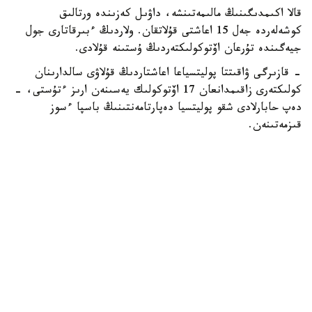
قالا اكىمدىگىنىڭ مالىمەتىنشە، داۋىل كەزىندە ورتالىق
كوشەلەردە جەل 15 اعاشتى قۇلاتقان. ولاردىڭ ءبىرقاتارى جول
جيەگىندە تۇرعان اۆتوكولىكتەردىڭ ۇستىنە قۇلادى.
- قازىرگى ۋاقىتتا پوليتسياعا اعاشتاردىڭ قۇلاۋى سالدارىنان
كولىكتەرى زاقىمدانعان 17 اۆتوكولىك يەسىنەن ارىز ءتۇستى، -
دەپ حابارلادى شقو پوليتسيا دەپارتامەنتىنىڭ باسپا ءسوز
قىزمەتىنەن.
پوليتسياعا ءالى بارلىق زارداپ شەككەن كولىك يەلەرى جۇگىنىپ
ۇلگەرمەگەن بولۋى دا مۇمكىن.