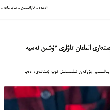
الەمدە
قازاقستان
ساياسات
ت
عىندارى الماعان تاۋارى ءۇشىن نەسيە
 اينالىسىپ جۇرگەن قىلمىستىق توپ ۇستالدى، دەپ