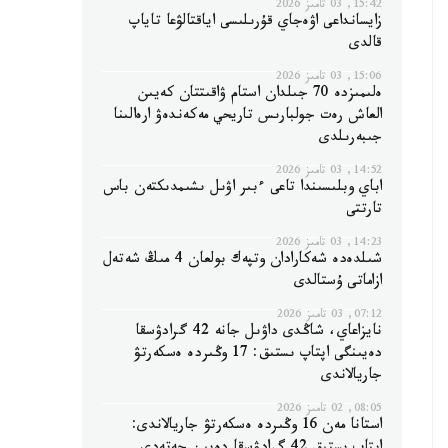
15:42, 03 تامىز 2026
زايسانداعى اۋەجاي قۇرىلىسى اياقتالۋعا تاياپ
قالدى
15:06, 03 تامىز 2026
ەلىمىزدە 70 جىلدان استام ۋاقىتتان كەيىن
العاش رەت جولبارىس تاريحي مەكەندەۋ ارەالىنا
جىبەرىلدى
14:52, 03 تامىز 2026
اباي وبلىسىندا تاعى ءبىر اۋىل ىشىمدىكتەن باس
تارتتى
14:23, 03 تامىز 2026
شىلدەدە شەكارادان وتپەك بولعان 4 مىڭ شەتەل
ازاماتى ۇستالدى
07:12, 03 تامىز 2026
نايزاعاي، شاڭدى داۋىل جانە 42 گرادۋسقا
دەيىنگى اپتاپ ىستىق: 17 وڭىردە ەسكەرتۋ
جاريالاندى
08:05, 02 تامىز 2026
استانا مەن 16 وڭىردە ەسكەرتۋ جاريالاندى: