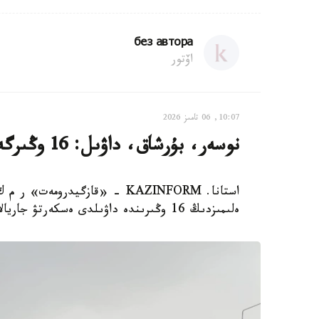
без автора
اۆتور
10:07, 06 تامىز 2026
نوسەر، بۇرشاق، داۋىل: 16 وڭىرگە اۋا رايىنا بايلانىستى ەسكەرتۋ جاسالدى
ەلىمىزدىڭ 16 وڭىرىندە داۋىلدى ەسكەرتۋ جاريالادى.