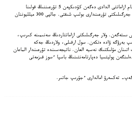
پوليسيا دەپارتامەنتىنىڭ قىزمەتكەرلەرى 250 دەن استام ازاماتتى الدادى دەگەن كۇدىكپەن 5 تۇرعىننىڭ قولىنا
كىسەن سالدى. ونىڭ بارلىعى تۇركىستان وبلىسىنىڭ جەرگىلىكتى تۇرعىندارى بولىپ شىقتى. جالپى 300 ميلليوننان
ىستەگەن. ولار جەرگىلىكتى ازاماتتاردىڭ سەنىمىنە كىرىپ،
ىپ بەرۋگە ۋادە ەتكەن. سول ارقىلى، ولاردىڭ جەكە
اتىنان مۇلىكتىك نەسيە العان. ناتيجەسىندە تۇرعىندار الماعان
لىنگەن پوليتسيا دەپارتامەنتىنىڭ باسپا ءسوز قىزمەتى
رگەپ- تەكسەرۋ امالدارى ءجۇرىپ جاتىر.