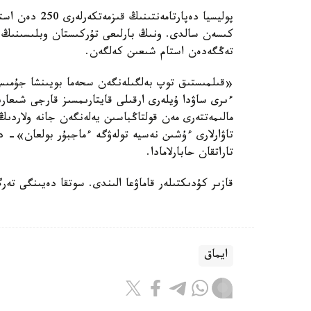
تەڭگەدەن استام شىعىن كەلگەن.
«قىلمىستىق توپ بەلگىلەنگەن سحەما بويىنشا جۇمىس 
ءىرى ساۋدا ۇيلەرى ارقىلى قايتارىمسىز قارجى شىعار
مالىمەتتەرى مەن قولتاڭباسىن يەلەنگەن جانە ولاردىڭ 
تاۋارلارى ءۇشىن نەسيە تولەۋگە ءماجبۇر بولعان»- دە
تاراتقان حابارلامادا.
قازىر كۇدىكتىلەر قاماۋعا الىندى. سوتقا دەيىنگى تە
ايماق