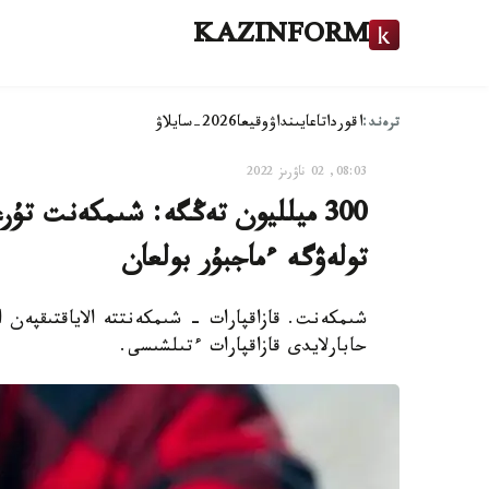
KAZINFORM
ترەند:
اقوردا
تاعايىنداۋ
وقيعا
2026-سايلاۋ
08:03, 02 ناۋرىز 2022
300 ميلليون تەڭگە: شىمكەنت تۇر
تولەۋگە ءماجبۇر بولعان
شىمكەنت. قازاقپارات - شىمكەنتتە الاياقتىقپەن
حابارلايدى قازاقپارات ءتىلشىسى.