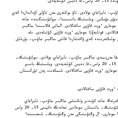
شەيەدى.
ىپ، نايزاعاي بولادى. تاۋ بوكتەرى مەن تاۋلى اۋدانداردا كەي
ۋى مۇمكىن. وبلىستىڭ باتىسىندا، سولتۇستىگىندە جانە
جوعارى ءورت قاۋپى ساقتالادى. الماتى قالاسىندا جاڭبىر
الادى. قونايەۆتا جوعارى ءورت قاۋپى كۇتىلەدى. ىلە
ى بولىكتەرىندە كەي ۋاقىتتاردا قاتتى جاڭبىر جاۋىپ، بۇرشاق
سقا مەرزىمدى جاڭبىر جاۋىپ، نايزاعاي بولادى. سولتۇستىك-
شىعىستان سوعاتىن جەلدىڭ ەكپىنى تاۋلى وڭىرلەردە 15- 20 م/س-قا دەيىن كۇشەيەدى. وبلىستىڭ باسىم
 جوعارى ءورت قاۋپى ساقتالادى. شىمكەنت پەن تۇركىستان
ە ءورت قاۋپى ساقتالادى.
ەرتەڭ جانە كۇندىز وتكىنشى جاڭبىر جاۋىپ، نايزاعاي
وينايدى. تۇندە جانە تاڭەرتەڭ تۇمان كۇتىلەدى. سولتۇستىك- باتىستان سوعاتىن جەلدىڭ ەكپىنى 15- 20 م/س
دا جوعارى، ال وڭتۇستىگى مەن وڭتۇستىك- شىعىسىندا