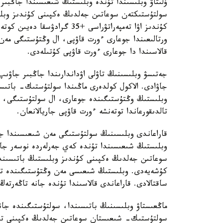
ۇلىتاۋ وبلىسىندا تۇندە وبلىستىڭ شىعىسىندا جاڭبى
كۇندىز اۋا تەمپەراتۋراسى +35
ورتالىعىندا جوعارى ءورت قاۋپى، ال وڭتۇستىگى مەن 
قالاسىندا دا جوعارى ءورت قاۋپى كۇتىلەدى.
جەتىسۋ وبلىسىنىڭ تاۋلى اۋداندارىندا جاڭبىر جاۋىپ
وبلىستىڭ وڭتۇستىگىندە جوعارى، ال سولتۇستىگى، شى
تالدىقورعاندا توتەنشە ءورت قاۋپى جاريالانعان.
قاراعاندى وبلىسىنىڭ سولتۇستىگى مەن شىعىسىندا جا
وبلىستىڭ شىعىسىندا تۇندە كەي جەرلەردە نوسەر جا
كۇشەيەدى. وبلىستىڭ شىعىسى مەن وڭتۇستىگىندە توت
ساقتالادى. قاراعاندى قالاسىندا تۇندە جانە تاڭەرتەڭ
ماڭعىستاۋ وبلىسىنىڭ باتىسىندا، سولتۇستىگىندە جانە
سولتۇستىك- شىعىستان سوعاتىن جەلدىڭ ەكپىنى تۇن