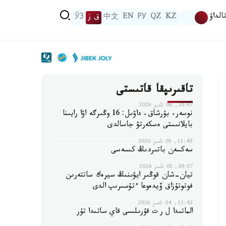
الداۋ
KZ
QZ
РУ
EN
中文
ق ز
ЎЗ
تاقىرىپقا قاتىستى
10:07, 06 تامىز 2026
نوسەر، بۇرشاق، داۋىل: 16 وڭىرگە اۋا رايىنا
بايلانىستى ەسكەرتۋ جاسالدى
11:40, 05 تامىز 2026
سەكسەن باتىردىڭ كىسەسى
09:07, 05 تامىز 2026
تيان-شان قوڭىر ايۋىنىڭ سيرەك ساتتەرىن
فوتوتۇزاق ۆيدەوعا ءتۇسىرىپ الدى
11:42, 04 تامىز 2026
الماتىدا ل ر ت قۇرىلىسى قاي ساتىدا تۇر