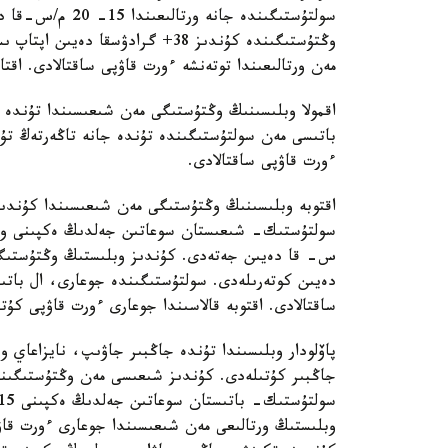
سولتۇستىگىندە جا
وڭتۇستىگىندە كۇندىز 38+ گرادۋسق
مەن ورتالىعىندا توتەنشە ءورت قاۋپى ساقتالادى. اقتا
اقمولا وبلىسىنىڭ وڭتۇستىگى مەن شىعىسىندا تۇندە 
باتىسى مەن سولتۇستىگىندە تۇندە جانە تاڭەرتەڭ تۇ
ءورت قاۋپى ساقتالادى.
اقتوبە وبلىسىنىڭ وڭتۇستىگى مەن شىعىسىندا كۇندىز
دەيىن كوتەرىلەدى. سولتۇستىگىندە جوعارى، ال بات
ساقتالادى. اقتوبە قالاسىندا جوعارى ءورت قاۋپى كۇت
پاۆلودار وبلىسىندا تۇندە جاڭبىر جاۋىپ، نايزاعاي
جاڭبىر كۇتىلەدى. كۇندىز شىعىسى مەن وڭتۇستىگىندە
وبلىستىڭ ورتالىعى مەن شىعىسىندا جوعارى ءورت قاۋپى