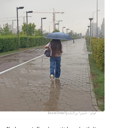
فوتو: ەلميرا ورالبايەۆا/kazinform