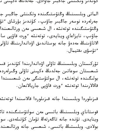
كۇندىز وتكىنشى جاڭبىر جاۋادى. جەلدىڭ ەكپىنى تۇندە 15- 20 م/س-قا دەيىن كۇ
الماتى وبلىسىنىڭ وڭتۇستىگىندە وتكىنشى جاڭبىر جاۋ
جەرلەردە نوسەر جاڭبىر جاۋىپ، كۇندىز بۇرشاق ءتۇس
وڭتۇستىگىندە توتەنشە، ال شىعىسى مەن ورتالىعىندا 
جاۋىپ، نايزاعاي وينايدى، توتەنشە ءورت قاۋپى ساقت
الاتاۋىنىڭ مەدەۋ جانە بوستاندىق اۋداندارىنىڭ تاۋل
ءتۇسۋى ىقتيمال.
تۇركىستان وبلىسىنىڭ تاۋلى اۋداندارىندا كۇندىز قى
بولىگىندە توتەنشە، ال سولتۇستىگى مەن شىعىسىندا
قالالارىندا توتەنشە ءورت قاۋپى جاريالانعان.
قىزىلوردا وبلىسىندا جانە قىزىلوردا قالاسىندا توتەنش
قوستاناي وبلىسىنىڭ باتىسى مەن سولتۇستىگىندە تاڭ
بولادى. وبلىستىڭ باتىسى، شىعىسى جانە ورتالىعىن