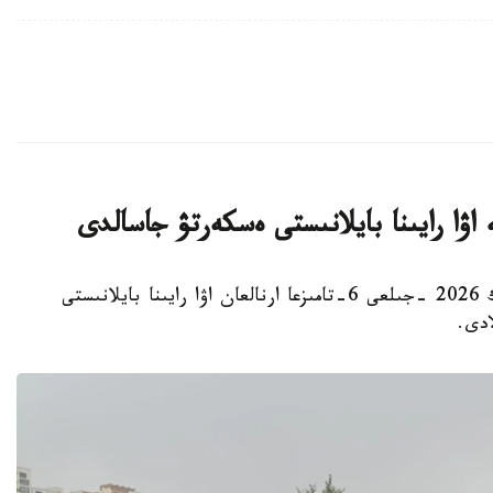
استانا. KAZINFORM - «قازگيدرومەت» ر م ك 2026 -جىلعى 6-تامىزعا ارنالعان اۋا رايىنا بايلانىستى