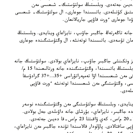
نە ورتالىعىندا 15- 20 م/س-قا دەيىن جەتەدى. وبلىستىڭ سولتۇستىك- شىعىسى مەن
ا دەيىن اپتاپ ىستىق كۇتىلەدى. باتىسىندا جوعارى، ال سولتۇستىك- شىعىسى
ۋدا جوعارى ءورت قاۋپى جاريالانعان.
جانە تاڭەرتەڭ جاڭبىر جاۋىپ، نايزاعاي وينايدى. وبلىستىڭ
مان تۇسەدى. باتىسىندا توتەنشە، ال وڭتۇستىگىندە جوعارى
 وتكىنشى جاڭبىر جاۋىپ، نايزاعاي بولادى. سولتۇستىك جانە
سولتۇستىك- شىعىستان سوعاتىن جەلدىڭ ەكپىنى وبلىستىڭ باتىسىندا، وڭتۇستىگىندە جانە ورتالىعىندا 15 م/
س- قا دەيىن جەتەدى. كۇندىز وبلىستىڭ وڭتۇستىگى مەن شىعىسىندا اۋا تەمپەراتۋراسى +35…+37 گرادۋسقا
ىسى، وڭتۇستىگى مەن شىعىسىندا توتەنشە ءورت قاۋپى
ىلەدى.
 وينايدى، وبلىستىڭ سولتۇستىگى مەن وڭتۇستىگىندە نوسەر
 جاڭبىر، نايزاعاي، بۇرشاق جانە داۋىلدى جەل بولادى.
سولتۇستىك- باتىستان سوعاتىن جەلدىڭ ەكپىنى 15-20 م/س، كەي ۋاقىتتا 23 م/س-قا دەيىن جەتەدى.
 ساقتالادى. پاۆلودار قالاسىندا تۇندە جاڭبىر مەن نايزاعاي،