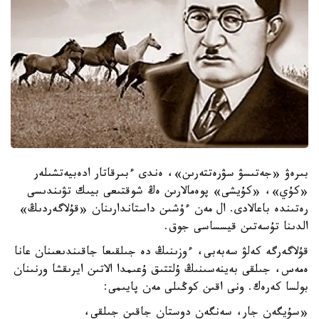
بىرەۋ «جەتىسۋ سۋرەتتەرىن»، ەندى ءبىرقاتار ادەبيەتشىلەر
«كۇي»، «كۇيشى» پوەمالارىن ەڭ شوقتىعى بيىك تۋىندىسى
رەتىندە باعالادى. ال مەن ءۇشىن داستاندارىنان «قۇلاگەردىڭ»
الدىنا تۇسەتىن قيسساسى جوق.
قۇلاگەرگە كەلۋ سەبەبى، ءوزىنىڭ دە جىلقىعا جاقىندىعىنان عانا
ەمەس، جىلقى بەينەسىنىڭ ۇلتتىق ۇعىمدا الاتىن ايرىقشا ورنىنان
بولسا كەرەك. ونى اقىن كوڭىلى مەن پايىمى:
«سۇيگەن جار، سەنگەن دوستان جاقىن جىلقى،