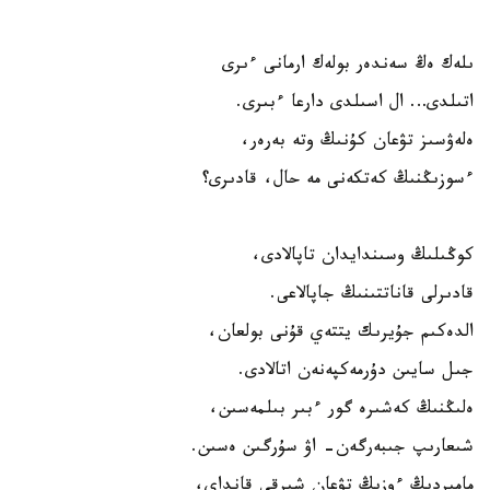
ىلەك ەڭ سەندەر بولەك ارمانى ءىرى
اتىلدى… ال اسىلدى دارعا ءبىرى.
ەلەۋسىز تۋعان كۇنىڭ وتە بەرەر،
ءسوزىڭنىڭ كەتكەنى مە حال، قادىرى؟
كوڭىلىڭ وسىندايدان تاپالادى،
قادىرلى قاناتتىنىڭ جاپالاعى.
الدەكىم جۇيرىك يتتەي قۇنى بولعان،
جىل سايىن دۇرمەكپەنەن اتالادى.
ەلىڭنىڭ كەشىرە گور ءبىر بىلمەسىن،
شىعارىپ جىبەرگەن- اۋ سۇرگىن ەسىن.
مامىردىڭ ءوزىڭ تۋعان شىرقى قانداي،