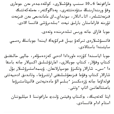
مارافونعا 6-10 سىنىپ وقۋشىلارى، كوللەدجدەر مەن جوعارى
وقۋ ورىندارىنىڭ ستۋدەنتتەرى، پەداگوگتەر، مەملەكەتتىك
قىزمەتشىلەر، اتا-انالار، سونداي-اق ماماندىعى مەن قىزمەت
تۇرىنە قاراماستان بارلىق نيەت ءبىلدىرۋشى قاتىسا الادى.
جوبا قازاق جانە ورىس تىلدەرىندە وتەدى.
قاتىسۋشىلاردى تىركەۋ بيىل قىركۇيەك ايىندا جوبانىڭ رەسمي
سايتىندا باستالادى.
جوبا اياسىندا كۇزدە ەلوردادا ادەبي كەزدەسۋلەر، جالپى حالىقتىق
كىتاپ وقۋلار، كىتاپ جوبالارى، اعارتۋشىلىق اكسيالار جانە باسقا
دا ءىس- شارالار وتكىزۋ جوسپارلانعان. ۇيىمداستىرۋشىلار بۇل
شارالار كىتاپ وقۋعا قىزىعۋشىلىقتى ارتتىرۋعا، وتاندىق ادەبيەتتى
قولداۋعا جانە ۇزدىكسىز ءبىلىم الۋ مادەنيەتىن قالىپتاستىرۋعا
باعىتتالعانىن اتاپ ءوتتى.
ايتا كەتەيىك، «كىتاپ وقيتىن ۇلت» مارافونىنا 1 ميلليوننان
استام ادام قاتىسادى.