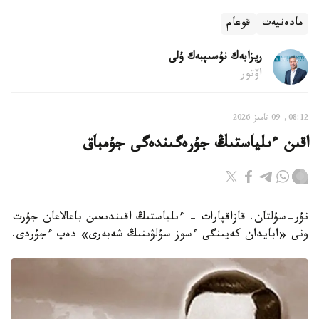
مادەنيەت
قوعام
ريزابەك نۇسىپبەك ۇلى
اۆتور
08:12, 09 تامىز 2026
اقىن ءىلياستىڭ جۇرەگىندەگى جۇمباق
نۇر-سۇلتان. قازاقپارات - ءىلياستىڭ اقىندىعىن باعالاعان جۇرت
ونى «ابايدان كەيىنگى ءسوز سۇلۋىنىڭ شەبەرى» دەپ ءجۇردى.