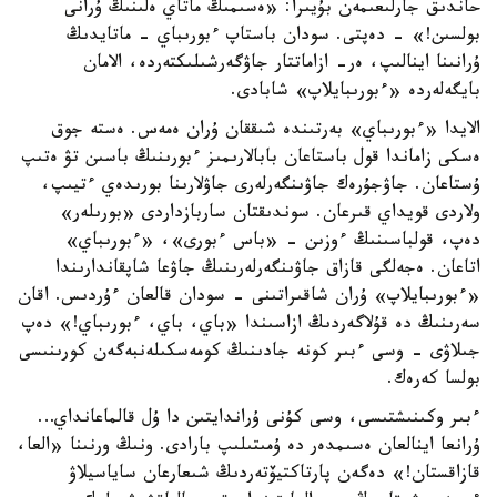
حاندىق جارلىعىمەن بۇيىرا: «ەسىمىڭ ماتاي ەلىنىڭ ۇرانى
بولسىن!» - دەپتى. سودان باستاپ ءبورىباي - ماتايدىڭ
ۇرانىنا اينالىپ، ەر- ازاماتتار جاۋگەرشىلىكتەردە، الامان
بايگەلەردە «ءبورىبايلاپ» شابادى.
الايدا «ءبورىباي» بەرتىندە شىققان ۇران ەمەس. ەستە جوق
ەسكى زاماندا قول باستاعان بابالارىمىز ءبورىنىڭ باسىن تۋ ەتىپ
ۇستاعان. جاۋجۇرەك جاۋىنگەرلەرى جاۋلارىنا بورىدەي ءتيىپ،
ولاردى قويداي قىرعان. سوندىقتان ساربازداردى «بورىلەر»
دەپ، قولباسىنىڭ ءوزىن - «باس ءبورى»، «ءبورىباي»
اتاعان. ەجەلگى قازاق جاۋىنگەرلەرىنىڭ جاۋعا شاپقاندارىندا
«ءبورىبايلاپ» ۇران شاقىراتىنى - سودان قالعان ءۇردىس. اقان
سەرىنىڭ دە قۇلاگەردىڭ ازاسىندا «باي، باي، ءبورىباي!» دەپ
جىلاۋى - وسى ءبىر كونە جادىنىڭ كومەسكىلەنبەگەن كورىنىسى
بولسا كەرەك.
ءبىر وكىنىشتىسى، وسى كۇنى ۇراندايتىن دا ۇل قالماعانداي…
ۇرانعا اينالعان ەسىمدەر دە ۇمىتىلىپ بارادى. ونىڭ ورنىنا «العا،
قازاقستان!» دەگەن پارتاكتيۆتەردىڭ شىعارعان ساياسيلاۋ