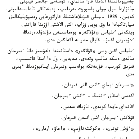
چەمپيوناتىندا الدىنا قارا سالماي، كومبەنى جالعىز قيىپتى.
جانۋارعا سول جولى پاسپورت بەرىلىپ، زەينەتاقى تاعايىندالىپتى.
كەيىن، 1989 -جىلى قىزىلاعاشتىڭ قاراتورعايى رەسپۋبليكالىق
سپارتاكيادا دا وق بويى ۇزاپ، التى الاشتى اۋزىنا قاراتتى.
ويتكەنى ءىلياس «قۇلاگەر» پوەماسىمەن دۇلدۇلدەردىڭ
ءدۇبىرىن اقسۋ- قاپال جەرىنە اكەلگەن ەدى.
ءىلياس اقىن وسى «قۇلاگەر» داستانىندا ەلەۋسىز عانا ءبىرجان
سالدى ەسكە سالىپ وتەدى. سەبەبى، ول دا اسقا قاتىسىپ،
قىزىق كورىپ، قۇرمەتكە بولەنىپ وتىرعان ايمانبوزدىڭ ءبىرى
ەدى.
«اسىرعان ايعاي ءانىن التى قىردان،
اكەسى اسقاق ءاننىڭ - ءانشى ءبىرجان.
اقانداي مايدا كومەي، نازىك ەمەس،
قۇلاقتى ءبىرجان اشى انمەن قىرعان.
«ءۇش توتى»، «كوكشەتاۋىم»، «احاۋ، ارمان»،