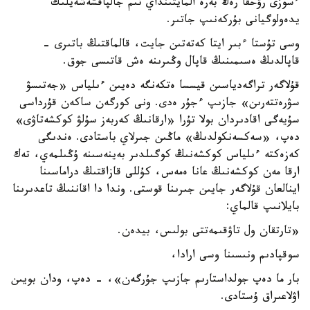
ءسوزى رۋحقا رەڭ بەرە المايتىنداي تىم جالپاقشەشەيلىك
يدەولوگيانى بۇركەنىپ جاتىر.
وسى تۇستا ءبىر ايتا كەتەتىن جايت، قالماقتىڭ باتىرى -
قاپالدىڭ ەسىمىنىڭ قاپال وڭىرىنە ەش قاتىسى جوق.
قۇلاگەر تراگەدياسىن قيسسا ەتكەنگە دەيىن ءىلياس «جەتىسۋ
سۋرەتتەرىن» جازىپ ءجۇر ەدى. ونى كورگەن ساكەن قۇرداسى
سۇيەگى اقادىردان بولا تۇرا «ارقانىڭ كەربەز سۇلۋ كوكشەتاۋى»
دەپ، «سەكسەنكولدىڭ» ماڭىن جىرلاي باستادى. ەندىگى
كەزەكتە ءىلياس كوكشەنىڭ كوگىلدىر بەينەسىنە ۇڭىلمەي، تەك
ارقا مەن كوكشەنىڭ عانا ەمەس، كۇللى قازاقتىڭ دراماسىنا
اينالعان قۇلاگەر جايىن جىرىنا قوستى. وندا دا اقاننىڭ تاعدىرىنا
بايلانىپ قالماي:
«تارتقان ول تاۋقىمەتتى بولىس، بيدەن.
سوقپادىم ونىسىنا وسى ارادا،
بار ما دەپ جولداستارىم جازىپ جۇرگەن»، - دەپ، ودان بويىن
اۋلاعىراق ۇستادى.