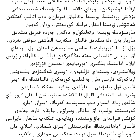
ءبورىباي جوڭعار جاۋگەرشىلىگىندە حالىقتى جەتىسۋدان سىر،
ارقاعا كوشىرگەن. تورعاي دالاسىنىڭ وڭتۇستىك شىعىسىنداعى
بۇلانتى وزەنىنىڭ بويىندا «قالماق قىرعان» دەپ اتالىپ كەتكەن
شەشۋشى ۇرىستا اسقان ەرلىك كورسەتتى. ودان كەيىن
سارىسۋدىڭ بويىندا «تەلىكول» دەگەن جەردە قىرىق مىڭدىق
سارباز بەن ەلۋ مىڭدىق قالماق اسكەرىنە العاشقى سوققى بەردى.
بۇل تۇستا ءبورىبايدىڭ جاسى جەتپىستەن اسقان. ول سونداي-
اق سوعىس ءتاسىلىن جەتە مەڭگەرگەن قولباسى. قالماقتار ۇرىس
ايلا- امالىنىڭ بىلگىرى ءبورىبايدى الدىمەن قۇرتۋدى
ويلاستىردى. وسىنداي قۋلىقپەن، ءومىرى شەگىنۋدى بىلمەيتىن
ارداگەرگە قارسى ەش جەڭىلىپ كورمەگەن قالماقتىڭ ەڭ ءبىر
قاندى قول بىلەۋىتى - قاپالدى جەكپە-جەككە شىعارادى.
وتىزدىڭ ىشىندەگى قاپال قايتكەندە جەتپىستەن اسقان ءبورىباي
شالدى وماقا اسىرار دەپ ەسەپتەسە كەرەك. ءبىراق ءبارى
كەرىسىنشە بولىپ، اق ساقالى ومىراۋىن جاپقان قارت جەلدى
كۇنگى قىرانداي جاۋ ۇستىندە وينايدى. تىكتەپ سالعان نايزاسى
قالماق ءباھادۇرىنىڭ جاۋىرىنىنان ءبىراق شىعادى. ابىلاي حان
ءبورىباي باتىردىڭ سول ەرلىك جەڭىسىن جوعارى باعالاپ،