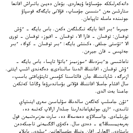
دانەكەرلىككە جۇمساۋعا ۇيعاردى. بۇعان دەيىن باتىراش اقانعا
ستارشىن مەن ءىنىسىن جۇمساپ، قۇلانى بايگەگە قوسپاۋ
جونىندە مامىلە تاپپاعان.
جيىرما ءبىر اتقا بايگە تىگىلگەن ەكەن. باس بايگە - ءۇش
توقسان: توقسان - قارا الا، توقسان - اقبوز، توقسان - تورى
الا ءتۇستى جىلقى. ەكىنشى بايگە: ءبىر توقسان - كوك، ءبىر
جەتپىس - قان جيرەن.
ناعاشىسى «ءبىزدىڭ ءسوزىمىز ءباتۋا تاپسا، باس بايگە -
ءۇش توقسان، اقاننىڭ الدىنا سالىنادى» دەگەندى اشىپ ايتتى.
ازىرگە، شاپانىنىڭ جان قالتاسىنا كۇمىس تايتۇياقتى باسىپ،
سال اقشام جامىلا اقاننىڭ قۇلانى بۋساندىرۋعا وڭاشا كەتكەن
جاعىنا بەت الدى.
ءتۇن جامىلىپ كەلگەن سالدىڭ سۇلباسىن سەرى اينىتپاي
تانىدى، ءارى جولىقپاعاندارىنا جىلدار ارالاپ كەتسە دە،
بۇرىلمادى. «اسسالاۋ» دەمەسەڭ دە، سارت مەزىرەتىمەن قول
بەرمەيمىسىڭ؟» - دەدى سال. ەكەۋى اڭگىمەنى تاجىكەدەن
باستادى. اڭعارلى اقان ونىڭ جۇمسالعانىن ءبىلدى. بايلام