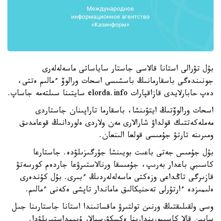
بۇل تۋرالى استانا قالاسى جاستار ساياساتى ماسەلەلەرى
جونىندەگى باسقارمانىڭ باسشىسى اسحات ورالوۆ ءمالىم ەتتى،
دەپ حابارلايدى قازاقپارات elorda.info سايتىنا سىلتەمە جاساپ.
اسحات ورالوۆتىڭ ايتۋىنشا، باسقارما تاراپىنان جاستاردى
مەملەكەتتىك قولداۋ شارالارى مەن ولاردى ەلوردانىڭ قوعامدىق
ومىرىنە تارتۋ جۇمىسى قولعا الىنعان.
بۇل جۇمىس جەتى باعىت بويىنشا جۇرگىزىلۋدە. جاستارعا
كاسىبي باعدار بەرىپ، جۇمىسقا ورنالاستىرۋعا جاردەم كورسەتۋ
قازىرگى تاڭداعى وزەكتى ماسەلەلەردىڭ ءبىرى. بۇل كۇندەرى
ەلىمىزدە ءارتۇرلى تەحنيكالىق ماماندار تاپشى ەكەنى ءمالىم.
وسى ولقىلىقتىڭ ورنىن تولتىرۋ ماقساتىندا استانا جاستارىنا جىل
سايىن قالا كاسىپورىندارىنا ەكسكۋرسيالار ۇيىمداستىرىلۋدا.