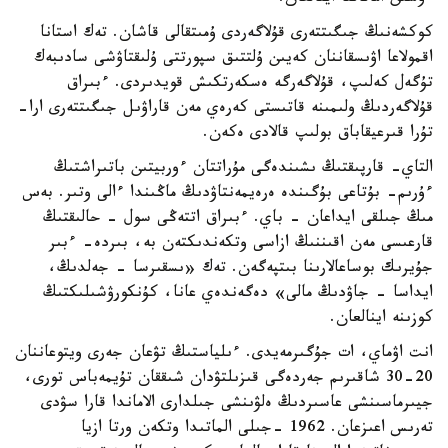
كوكشەنىڭ جىگىتتەرى قۇلاگەردى ۇمىتقالى قاشان. تەك استانا
اقمولاعا اۋىسقاننان كەيىن ۇلتتىق سپورتتى ۇلىقتاۋشى سادىبەك
تۇگەل كەلىپ، قۇلاگەرگە ەسكەرتكىش قويدىردى. ءبىراق
قۇلاگەردىڭ ولىمىنە قاتىستى كەرەي مەن قاراۋىل جىگىتتەرى ارا-
تۇرا قىرعيقاباق بولىپ قالادى ەكەن.
التاي- قارپىقتىڭ ىشىندەگى مۇراتتان ءوربيتىن باتىراشتىڭ
ءۇرىم- بۇتاعى بۇگىندە ەرەيمەنتاۋدىڭ ماڭىندا ءالى وتىر. بەس
مىڭ جىلقى ايداعان - باي. ءبىراق اتتەڭى سول - حالىقتىڭ
قارعىسى مەن اقىننىڭ ازاسى وتكەندىكتەن بە، بىردە- ءبىر
جۇيرىك بوساعالارىنا بىتپەگەن. تەك «ىسقىرسا - جەلدىڭ،
ايداسا - جاۋدىڭ مالى» دەگەندەي عانا، كۇنكورۋشىلىكتىڭ
كوزىنە اينالعان.
انت اۋماي، ات جۇگىرمەيدى. ءىلياستىڭ تۋعان جەرى ويتوعاننان
20-30 شاقىرىم جەردەگى قىزىلتۋدان شىققان تۇيمەباس تورى،
جيىرماسىنشى عاسىردىڭ ەلۋىنشى جىلدارى الاماندا قارا سۋدى
تەرىس اعىزعان. 1962 -جىلى الماتىدا وتكەن ورتا ازيا