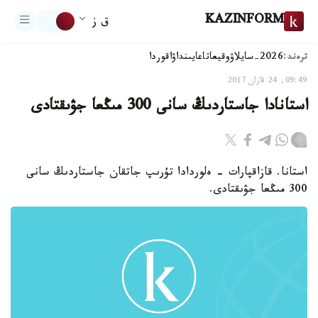
KAZINFORM
ق ز
ترەند:
2026-سايلاۋ
وقيعا
تاعايىنداۋ
اقوردا
09:49, 24 قازان 2017
استانادا جاستاردىڭ سانى 300 مىڭعا جۋىقتادى
استانا. قازاقپارات - ەلوردادا تۇرىپ جاتقان جاستاردىڭ سانى
300 مىڭعا جۋىقتادى.