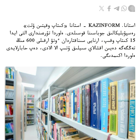
استانا. KAZINFORM - استانا «كىتاپ وقيتىن ۇلت»
رەسپۋبليكالىق جوباسىنا قوسىلدى. ەلوردا تۇرعىندارى التى ايدا
15 كىتاپ وقىپ، ارنايى سىناقتاردان ءوتۋ ارقىلى 600 مىڭ
تەڭگەگە دەيىن اقشالاي سىيلىق ۇتىپ الا الادى، دەپ حابارلايدى
ەلوردا اكىمدىگى.