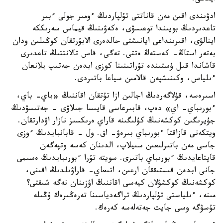
ادۋىندى اقىن مەن قاناتتى تۇلپاردىڭ ءومىر جولى ءبىر
تاعدىردىڭ بويىندا توعىسۋى، ەكەۋىنىڭ قيماس سەرىككە
اينالۋى، اقىرىنداعى ايانىشتى حالدەرى الابۇرتقان كوڭىلىن ودان
بەتەر استاڭ- كەستەڭ ەتتى. تەگى، قاس تالانتتىڭ تاعدىرى
قاشاندا قىل ۇستىندە تۇراتىنىنا كوزى ابدەن جەتىپ يلانعان
ءىلياس، وكىنىشپەن قالامىن سياعا باتىردى.
اسىرەسە، قۇلاگەردىڭ اجالىن ازا تۇتقان اقاننىڭ «باي- باي،
ءبورىباي- اي» دەپ، قابىرعاسى قايىسا جىلاۋى - جەتىسۋدىڭ
جۇيرىگىن كوكشەنىڭ كۇلىگىنە قاراي ەرىكسىز نازار اۋدارتقان.
ويتكەنى قازاقتا ءبورىباي بىرەۋ- اق. ول - قابانبايدىڭ ءوزى
جاسى مەن باتىرلىعىن سىيلاپ، الدىنان كەسە وتپەگەن
قاپتاعايدىڭ ءبورىباي باتىرى. سويتە تۇرا ءبورىبايدىڭ ەسىمى
جانى ابدەن قىستىققان ارعىن، اتىعاي- قاراۋىلدىڭ اقىنى،
كوكشەنىڭ كوكشۋلان كيەسى اقاننىڭ اۋزىنان نەگە شىقتى؟
مىنە، ءىلياستى تۇلپاردىڭ تراگەدياسىنا تەرەڭىرەك ۇڭىلە
تۇسۋگە وسى جايت جەتەلەسە كەرەك.