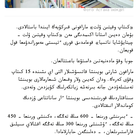
Фото: Астана әкімдігі
«كىتاپ وقيتىن ۇلت» مارافونى قىركۇيەك ايىندا باستالادى.
بۇعان دەيىن استانا اكىمدىگى مەن «كىتاپ وقيتىن ۇلت -
چيتايۋشايا ناتسيا» قوعامدىق قورى ءتيىستى مەموراندۋمعا قول
قويعان.
جوبا وقۋ مادەنيەتىن دامىتۋعا باعىتتالعان.
مارافون شارتى بويىنشا قاتىسۋشىلار التى اي ىشىندە 15 كىتاپ
وقۋى كەرەك. ودان كەيىن ولار وقىعان شىعارمالارى بويىنشا
تەستىلەۋدەن جانە بىرنەشە زياتكەرلىك كۋيزدەن وتەدى.
سىناقتاردىڭ قورىتىندىسى بويىنشا ءار ساناتتاعى ۇزدىك
كوماندالار انىقتالادى.
- ءبىرىنشى ورىنعا - 600 مىڭ تەڭگە، ەكىنشى ورىنعا - 450
مىڭ تەڭگە، ءۇشىنشى ورىنعا 300 مىڭ تەڭگە اقشالاي سىيلىق
قاراستىرىلعان، - دەلىنگەن حابارلامادا.