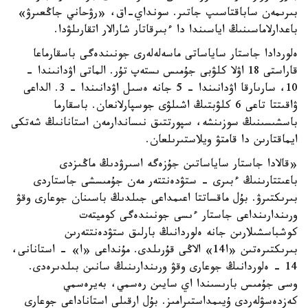
بىرىمەن ساباقتاسىپ جاتىر. سونداي-اق، «رۋحاني جاڭعىرۋ»
باعدارلاماسىنىڭ اياسىندا دا ءبىرقاتار شارالار اتقارىلۋدا.
ەلوردادا جاستار ساياساتى ماسەلەلەرى جونىندەگى باسقارماعا
قاراستى 18 اۋلا كلۋبى جۇمىس ىستەپ تۇر. الماتى اۋدانىندا -
10، سارىارقا اۋدانىندا - 5 جانە ەسىل اۋدانىندا - 3. الداعى
ۋاقىتتا تاعى 6 كلۋبتىڭ اشىلۋى جوسپارلانعان. باسقارما
باسشىسىنىڭ سوزىنشە، سپورتتىق نىساندارمەن استانانىڭ شەتكى
ايماقتارىن دا قامتۋ ويلاستىرىلعان.
«قالادا جاستار ساياساتىن جۇزەگە اسىرۋدىڭ ماڭىزدى
باعىتتارىنىڭ ءبىرى - ستۋدەنتتەر مەن جۇمىسشى جاستاردى
بىرىكتىرۋ. بۇل ماقساتتا اعىمداعى جىلدىڭ باسىنان جوعارى وقۋ
ورىندارىنداعى جاستار ءىسى جونىندەگى كوميتەت
كوشباسشىلارىن جانە ەلوردانىڭ بارلىق ستۋدەنتتەرىن
بىرىكتىرەتىن «ا14» الاڭى قۇرىلدى. مۇنداعى «ا» - استانانى،
14 - ەلوردانىڭ جوعارى وقۋ ورىندارىنىڭ سانىن بىلدىرەدى.
وسى جۇمىس بارىسىندا اي سايىن رەسمي، بەيرەسمي
كەزدەسۋلەردى ۇيىمداستىرامىز. بۇل ارقىلى استاناداعى جوعارى