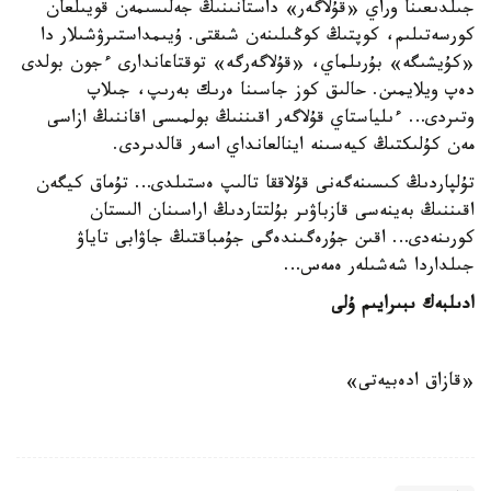
جىلدىعىنا وراي «قۇلاگەر» داستانىنىڭ جەلىسىمەن قويىلعان
كورسەتىلىم، كوپتىڭ كوڭىلىنەن شىقتى. ۇيىمداستىرۋشىلار دا
«كۇيشىگە» بۇرىلماي، «قۇلاگەرگە» توقتاعاندارى ءجون بولدى
دەپ ويلايمىن. حالىق كوز جاسىنا ەرىك بەرىپ، جىلاپ
وتىردى… ءىلياستاي قۇلاگەر اقىننىڭ بولمىسى اقاننىڭ ازاسى
مەن كۇلىكتىڭ كيەسىنە اينالعانداي اسەر قالدىردى.
تۇلپاردىڭ كىسىنەگەنى قۇلاققا تالىپ ەستىلدى… تۇماق كيگەن
اقىننىڭ بەينەسى قازباۋىر بۇلتتاردىڭ اراسىنان الىستان
كورىنەدى… اقىن جۇرەگىندەگى جۇمباقتىڭ جاۋابى تاياۋ
جىلداردا شەشىلەر ەمەس…
ادىلبەك ىبىرايىم ۇلى
«قازاق ادەبيەتى»