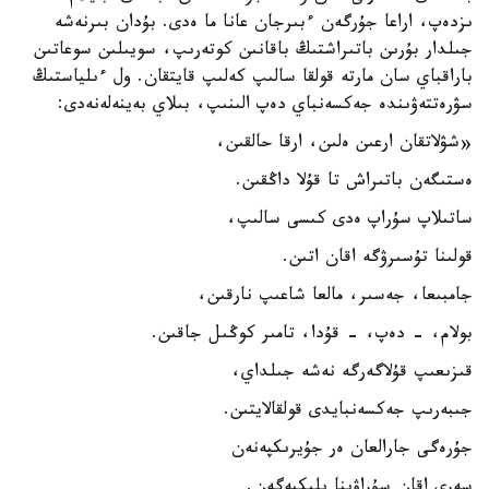
ىزدەپ، اراعا جۇرگەن ءبىرجان عانا ما ەدى. بۇدان بىرنەشە
جىلدار بۇرىن باتىراشتىڭ باقانىن كوتەرىپ، سويىلىن سوعاتىن
باراقباي سان مارتە قولقا سالىپ كەلىپ قايتقان. ول ءىلياستىڭ
سۋرەتتەۋىندە جەكسەنباي دەپ الىنىپ، بىلاي بەينەلەنەدى:
«شۋلاتقان ارعىن ەلىن، ارقا حالقىن،
ەستىگەن باتىراش تا قۇلا داڭقىن.
ساتىلاپ سۇراپ ەدى كىسى سالىپ،
قولىنا تۇسىرۋگە اقان اتىن.
جامبىعا، جەسىر، مالعا شاعىپ نارقىن،
بولام، - دەپ، - قۇدا، تامىر كوڭىل جاقىن.
قىزىعىپ قۇلاگەرگە نەشە جىلداي،
جىبەرىپ جەكسەنبايدى قولقالايتىن.
جۇرەگى جارالعان ەر جۇيرىكپەنەن
سەرى اقان سۇراۋىنا يلىكپەگەن.