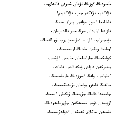
مامىردىڭ ءوزىڭ تۋعان شىرقى قانداي…
قۇلاگەر، قۇلاگەر جىر، قۇلاگەرىم!
قاشاندا ءسوز سۇلەيى پىراق ەدىڭ.
قازاققا ابايدان سوڭ جىر قالدىرعان،
تۇنجىراپ، ءۇن- ءتۇنسىز بوپ تۇر الەمىڭ.
ارماندا وتكەن ەلدىڭ ارىسىسىڭ،
كۇلىكسىڭ جاراتىلعان جارىس ءۇشىن.
بىتىرگەن قازاقى ۇنگە التىن قانات،
ءىلياس، ولەڭ ءسوزدىڭ عارىشىسىڭ.
حالقىڭا قامقور بولعان تۇندىگىسىڭ،
جادىندا قالىڭ جۇرتتىڭ ۇلگىلى ءىسىڭ.
اۋزىمەن قۇس تىستەگەن جۇيرىكتەردىڭ،
ىشىنەن ساڭلاق كەتكەن ءدۇلدۇلىسىڭ.