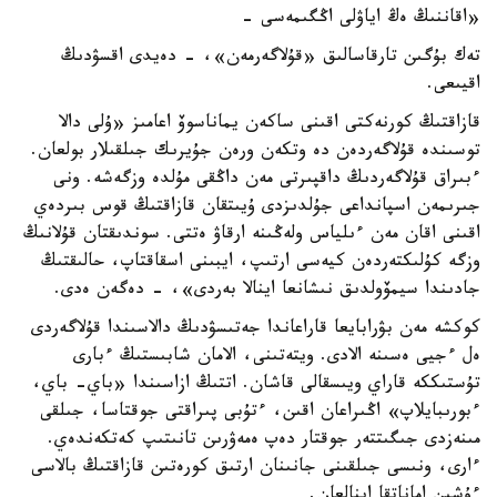
«اقاننىڭ ەڭ اياۋلى اڭگىمەسى -
تەك بۇگىن تارقاسالىق «قۇلاگەرمەن»، - دەيدى اقسۋدىڭ
اقيىعى.
قازاقتىڭ كورنەكتى اقىنى ساكەن يماناسوۆ اعامىز «ۇلى دالا
توسىندە قۇلاگەردەن دە وتكەن ورەن جۇيرىك جىلقىلار بولعان.
ءبىراق قۇلاگەردىڭ داقپىرتى مەن داڭقى مۇلدە وزگەشە. ونى
جىرىمەن اسپانداعى جۇلدىزدى ۇيىتقان قازاقتىڭ قوس بىردەي
اقىنى اقان مەن ءىلياس ولەڭىنە ارقاۋ ەتتى. سوندىقتان قۇلانىڭ
وزگە كۇلىكتەردەن كيەسى ارتىپ، ايبىنى اسقاقتاپ، حالىقتىڭ
جادىندا سيمۆولدىق نىشانعا اينالا بەردى»، - دەگەن ەدى.
كوكشە مەن بۋرابايعا قاراعاندا جەتىسۋدىڭ دالاسىندا قۇلاگەردى
ەل ءجيى ەسىنە الادى. ويتەتىنى، الامان شابىستىڭ ءبارى
تۇستىككە قاراي ويىسقالى قاشان. اتتىڭ ازاسىندا «باي- باي،
ءبورىبايلاپ» اڭىراعان اقىن، ءتۇبى پىراقتى جوقتاسا، جىلقى
مىنەزدى جىگىتتەر جوقتار دەپ ەمەۋرىن تانىتىپ كەتكەندەي.
ءارى، ونىسى جىلقىنى جانىنان ارتىق كورەتىن قازاقتىڭ بالاسى
ءۇشىن اماناتقا اينالعان.