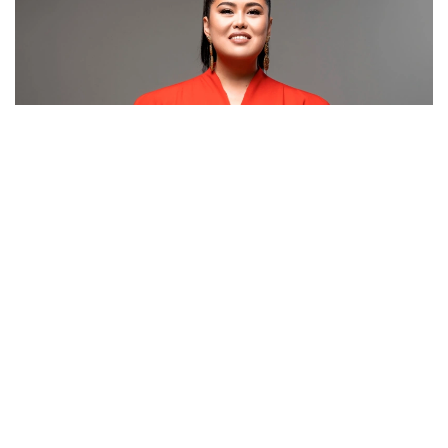
Фото: Kinopark
ول لەزدە بايىپ كەتتى دەگەن پىكىرلەردى جوققا شىعارىپ وتىر.
«بادىقوۆا تەز بايىپ كەتتى دەگەن سوزدەردى ەستىپ قالامىن.
ەشقانداي دا تەز بايىعان جوقپىن. وسى ونەردە 28 جىل ەڭبەك
ەتتىم. جاسىرمايمىن، ينتۋيتسيام الىستان سەزەدى. قانشاما
ۇيقىسىز تۇندەر بولدى. قورعانسىز كۇندەرىم بولدى. بارلىق
شەشىمدى ءوزىم شىعارىپ، «دۇرىس پا، بۇرىس پا» دەپ
قورىققان كەزدەرىم بولدى»، - دەيدى داريعا بادىقوۆا.
ونىڭ ۇستانىمىنشا، ەڭ باستىسى، ادالدىق. ەشكىمدى