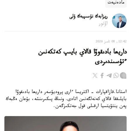
مادەنيەت
ريزابەك نۇسىپبەك ۇلى
اۆتور
12:42, 08 تامىز 2026
داريعا بادىقوۆا قالاي بايىپ كەتكەنىن
ءتۇسىندىردى
استانا.قازاقپارات - اكتريسا ءارى پروديۋسەر داريعا بادىقوۆا
بايلىققا قالاي كەنەلگەنىن اتادى. ونىڭ پىكىرىنشە، بۇعان ەڭبەك
پەن ينتۋيتسيا ارقىلى قول جەتكىزگەن.