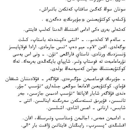
سونان سوڭ كەگىن ساقتاپ كەتكەن باتىراش،
ۇكىلەپ كوكتۇيعىنىن «جۇيرىك» دەگەن» .
كەشەلى بەرى ەكى ادامى اقىننىڭ الدىنا كەلىپ قايتتى.
- سالەم الا كەلدىم… - ءانشى ەكپىندەتە باستاپ، كىلت
بوگەلدى. اقىن ءلام- ميم دەپ ءتىس جارمادى. ارادا قولاپايسىز
ۇنسىزدىك ورنادى. تاستاي قاراڭعى ءتۇن. - ونى اس يەسى
نۇرماعامبەت تە قوستاپ وتىر. شاپپاي بايگەڭدى بەرمەك. تەك
كوكتۇيعىننىڭ جولىن كەسپەسەڭ بولدى.
- جۇيرىك قوساعىمەن جۇگىرەدى. قۇلاگەر - قۇلادىننان شىققان
قۇماي. كوكتۇيعىن الامانعا سوڭعى جىلدارى ءتۇسىپ ءجۇر.
ەندى قۇلاگەر شابار الاپاتقا ءتۇسىپ ادىمىن جازسىن، جەر
تانىسىن، قۇيرىق تىستەسكەن سەرىگىنە اينالسىن. اتتى -
شابىس، ارنانى - اعىس اشادى. اشىلسىن.
- اداممەن ەمەس، اجالمەن ۇستاسىپ وتىرسىڭ، اقان.
اقىلىڭدى ءپىسىرىپ، رايىڭنان قايتاتىن ۋاقىت بار ءالى.