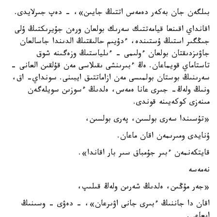
بىلگەن جان بەكەر دەمەس اتتىڭ جايىن»، - دەپ جىرلايدى.
اقانداي اقىنعا قيامەتتىك سەرىك بولعان ورەن جۇيرىكتىڭ ۇلى
جىڭگىر استىڭ ۇستىندە، ءدۇيىم حالىقتىڭ الدىندا جاسالعان
جاۋىزدىقتان بولعان ءولىمى - ءىلياستىڭ وزەگىنە شوق
تاستاماي قويماعان. ەڭ ءبىرىنشى ىقىلاسى مەن قۇلقىن العانى -
سەرىنىڭ بوستان بولمىسى مەن ازاماتتىق ايبىنى. سونداي- اق،
ونىڭ ولەڭ- جىرى عانا ەمەس، ەلدىڭ ءسوزىن سويلەگەن
مىنەزى كوكەيىنە قوندى.
«تۇسىندا سەرى بولسىن، پەرى بولسىن،
ۇنايدى ومىرىمەن اقان ماعان.
قايتكەنمەن ءبىر جۇمباق سىر بار اقاندا».
نەمەسە
«جەر مۇڭىن، ەلدىڭ شەرىن ولەڭ قىلىپ،
اقان دا جاننىڭ ءبىرى جانى اۋىرعان»، - دەۋى - وسىنىڭ
ايعاعى.