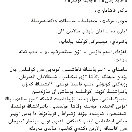
«جايدارمان»، «جايما قوڭىر»،
«كەر قاشاعان»،
«وي، ەركە»، «مەيلىڭ- مەيلىڭ» دەگەندەردىڭ
ءبارى دە - اقان باپتاپ سالاتىن ءان.
باقىرماي، دومبىرانى كوككە بۇلعاپ،
اققۋداي اسەم داۋىس - ءۇن سىڭعىرلاپ…» - دەپ كەتە
بارادى.
ساعىناي - ءبىرجاننىڭ ناعاشىسى. كومەيى مەن كوڭىلىن جەل
بۋعان جيەنگە وڭاشا ءۇي تىگىلىپ، شىمقالادان الدىرعان
وزبەكتى كۇتۋشى ەتىپ قاسىنا قوستى. ءانشىنىڭ كەلۋى
باتىراشتىڭ كۇپتى كوڭىلىنە بولماشى اق ساۋلەسىن
سەبەزگىلەتتى. سول زاماتتا نۇرماعامبەت انشىگە ءسوز سالدى. پاڭ
ءتۇس الەتىندە جيەنىنە وڭاشا جولىعىپ، باتىراشتىڭ قولىنىڭ
اشىقتىعىن، كەزىندە جۇتقا ۇشىراعان قوجاعۇلعا دا بەس ءۇيىر
جىلقى ايداتقانىن ايتىپ كەتكەن. اقىرى قوس شونجار ءبىرجان
مەن اقاننىڭ ارالارىن ەكشەي كەلىپ، سالدى سەرىگە