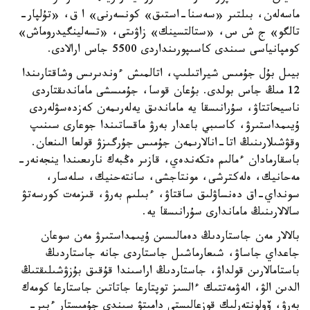
ماسەلەن، بىلتىر «سەسنا-استىق» كونسەرنى» ا ق، «تۇلپار-
تالگو» ج ش س، «ستالتسينك» زاۋىتى، «تسەلينگيدروماش»
كومپانياسى سىندى كاسىپورىنداردى 5500 جاس ارالادى.
بيىل بۇل جۇمىس شيراتىلىپ، اتالمىش ءوندىرىس وشاقتارىندا
12 مىڭ جاس بولدى. بۇعان قوسا، جۇمىسشى ماماندىقتاردى
ناسيحاتتاۋ، سۇرانىسقا يە ماماندىق يەلەرىمەن كەزدەسۋلەردى
ۇيىمداستىرۋ، كاسىبي باعدار بەرۋ ماقساتىندا جوعارى سىنىپ
وقۋشىلارىنىڭ اتا-انالارىمەن جۇمىس جۇرگىزۋ قولعا الىنعان.
باسقارمادان ءمالىم ەتكەندەي، قازىر ەڭبەك نارىعىندا ينجەنەر-
مەحانيك، ەلەكترشى، مونتاجشى، سانتەحنيك، سلەسار،
سونداي-اق دەنساۋلىق ساقتاۋ، ءبىلىم بەرۋ، قىزمەت كورسەتۋ
سالالارىنىڭ ماماندارى سۇرانىسقا يە.
بالالار مەن جاستاردىڭ دەمالىسىن ۇيىمداستىرۋ مەن سوعان
جاعداي جاساۋ، شىعارماشىل جاستاردى جانە جاستاردىڭ
باستامالارىن قولداۋ، جاستاردىڭ اراسىندا قۇقىق بۇزۋشىلىقتىڭ
الدىن الۋ، الەۋمەتتىك ءالسىز توپتارعا جاتاتىن جاستارعا كومەك
بەرۋ، ۆولونتەرلىك قوزعالىستى دامىتۋ سىندى جۇمىستار ءبىر-