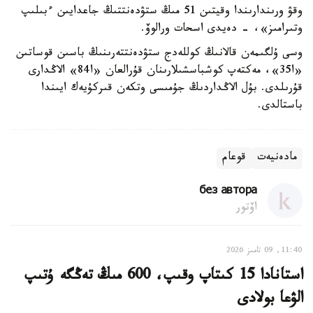
وقۋ ورىندارىندا وقيتىن 51 مىڭ ستۋدەنتتىڭ جاعدايىن ءبىلىپ
وتىرامىز»، - دەيدى اسحات ورالوۆ.
وسى ۇلگىمەن قالانىڭ كوللەدج ستۋدەنتتەرىنىڭ باسىن قوساتىن
«ا35»، مەكتەپ كوشباسشىلارىنان قۇرالعان «ا84» الاڭدارى
قۇرىلدى. بۇل الاڭداردىڭ جۇمىسى وتكەن قىركۇيەك ايىندا
باستالدى.
مادەنيەت
قوعام
без автора
اۆتور
11:40, 09 تامىز 2026
استانادا 15 كىتاپ وقىپ، 600 مىڭ تەڭگە ۇتىپ
الۋعا بولادى