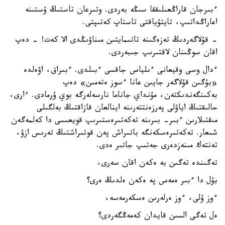
ءبىرجان قاراڭعىلىققا سىڭە بەردى. وتىرعان تاستىڭ ۇستىنە
اعاراڭداتىپ، تايتۇياقتى تاستاپ كەتىپتى.
- قۇلاگەردىڭ تەزەگىنە تاتىمايتىن مىناۋىڭدى الا كەت! - دەپ
اقان سوڭىنان لاقتىرىپ جىبەردى.
ءدال وسى وقيعانى ءىلياس جاقسى ءبىلدى. ءبىراق، اۋەلدە
«بۇگىن قۇلاگەر جايىن عانا ءسوز ەتەمىن» دەپ
بەكىنگەندىكتەن، مۇنداي جاناما نارسەلەرگە بوي ۇرمادى. ءارى،
حالىقتىڭ اياۋلى پەرزەنتتەرىنە اينالعان قازاقتىڭ بەلگىلى
مىقتىلارىن ءبىر- بىرىنە تەكەتىرەستىرىپ قويعىسى دا كەلمەگەن
شىعار. تەكەتىرەسكەنگە باتىراش پەن قوتىراشتىڭ تەرىس ازۋ،
تەنتەك مىنەزدەرى جەتىپ جاتىر ەدى.
تەگىندە تەگىن بە ەكەن اقان سەرى،
بۇل دا ءبىر ەمەس پە ەكەن ەلدىڭ ەرى؟
ءوز ۇلى، ءوز ەرلەرىن ەسكەرمەسە،
ەل تەگى السىن قايدان كەمەڭگەردى؟