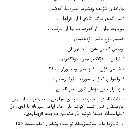
جاراتقان كۇندە وتكىزەر جىردىڭ كەشىن.
ءىس كەلەر ىزگى تالاي ارلى قولدان،
جومارت جان ءار كەزدە دە جارلى بولعان.
اقىنىن رۋح ەتىپ اۋەلەتپەي
بۇيىعى الماتى مەن تالدىقورعان…
ءىلياس - قۇلاگەر جىر، قۇلاگەرىم،
قاشانعى ءۇن- ءتۇنسىز بوپ تۇرار ەلىڭ؟ ..
ءدۇلدۇلىن ءدۇيىم جۇرتقا دۇركىرەتىپ،
قىزدىرار سەن تۋعان كۇن جىر الەمىن.
استانانىڭ ءبىر قيىرىندا شويىن جولمەن، جىلۋ تراسساسىمەن
جارىسقان اقىن اتىندا كوشە بار. ادام اياعى سيرەك بارادى، ەل
ءىلياستىڭ اتىندا كوشە بار ەكەنىن دە بىلە قويمايدى.
… تاياۋدا عانا جەتىسۋدىڭ تورىندە وتكەن ءىلياستىڭ 125