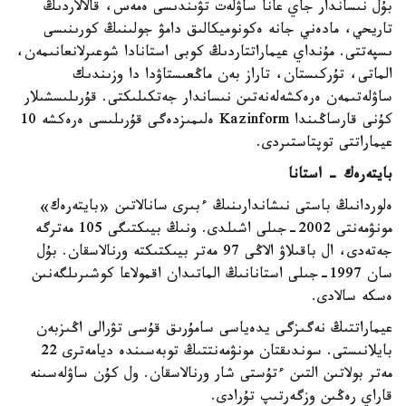
بۇل نىساندار جاي عانا ساۋلەت تۋىندىسى ەمەس، قالالاردىڭ
تاريحي، مادەني جانە ەكونوميكالىق دامۋ جولىنىڭ كورىنىسى
ىسپەتتى. مۇنداي عيماراتتاردىڭ كوبى استانادا شوعىرلانعانىمەن،
الماتى، تۇركىستان، تاراز بەن ماڭعىستاۋدا دا وزىندىك
ساۋلەتىمەن ەرەكشەلەنەتىن نىساندار جەتكىلىكتى. قۇرىلىسشىلار
كۇنى قارساڭىندا Kazinform ەلىمىزدەگى قۇرىلىسى ەرەكشە 10
عيماراتتى توپتاستىردى.
بايتەرەك - استانا
ەلوردانىڭ باستى نىشاندارىنىڭ ءبىرى سانالاتىن «بايتەرەك»
مونۋمەنتى 2002-جىلى اشىلدى. ونىڭ بيىكتىگى 105 مەترگە
جەتەدى، ال باقىلاۋ الاڭى 97 مەتر بيىكتىكتە ورنالاسقان. بۇل
سان 1997-جىلى استانانىڭ الماتىدان اقمولاعا كوشىرىلگەنىن
ەسكە سالادى.
عيماراتتىڭ نەگىزگى يدەياسى سامۇرىق قۇسى تۋرالى اڭىزبەن
بايلانىستى. سوندىقتان مونۋمەنتتىڭ توبەسىندە ديامەترى 22
مەتر بولاتىن التىن ءتۇستى شار ورنالاسقان. ول كۇن ساۋلەسىنە
قاراي رەڭىن وزگەرتىپ تۇرادى.