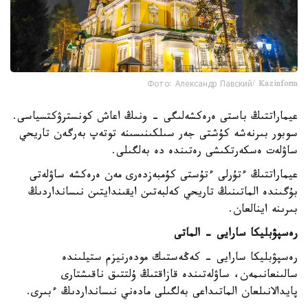
Фото: Александр Павский/ Kazinform
عيماراتتىڭ باستى ەرەكشەلىگى - ونىڭ اعاش كونسترۋكتسياسى.
سوبور بىرنەشە كۇشتى جەر سىلكىنىسىنە توتەپ بەرگەن تاريحي
ساۋلەت ەسكەرتكىشى رەتىندە دە بەلگىلى.
عيماراتتىڭ ءتۇرلى ءتۇستى كۇمبەزدەرى مەن ەرەكشە ساۋلەتى
بۇگىندە الماتىنىڭ تاريحي كەلبەتىن ايقىندايتىن نىسانداردىڭ
بىرىنە اينالعان.
رەسپۋبليكا سارايى - الماتى
رەسپۋبليكا سارايى - كەڭەستىك مودەرنيزم ستيلىندە
سالىنعانىمەن، ساۋلەتىندە قازاقتىڭ ۇلتتىق ناقىشتارى
پايدالانىلعان الماتىداعى بەلگىلى مادەني نىسانداردىڭ ءبىرى.