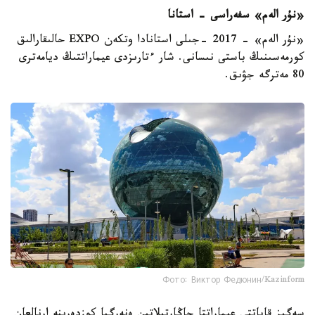
«نۇر الەم» سفەراسى - استانا
«نۇر الەم» - 2017 -جىلى استانادا وتكەن EXPO حالىقارالىق
كورمەسىنىڭ باستى نىسانى. شار ءتارىزدى عيماراتتىڭ ديامەترى
80 مەترگە جۋىق.
Фото: Виктор Федюнин/Kazinform
سەگىز قاباتتى عيماراتتا جاڭارتىلاتىن ەنەرگيا كوزدەرىنە ارنالعان