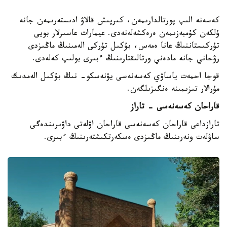
كەسەنە الىپ پورتالدارىمەن، كىرپىش قالاۋ ادىستەرىمەن جانە
ۇلكەن كۇمبەزىمەن ەرەكشەلەنەدى. عيمارات عاسىرلار بويى
تۇركىستاننىڭ عانا ەمەس، بۇكىل تۇركى الەمىنىڭ ماڭىزدى
رۋحاني جانە مادەني ورتالىقتارىنىڭ ءبىرى بولىپ كەلەدى.
قوجا احمەت ياساۋي كەسەنەسى يۋنەسكو- نىڭ بۇكىل الەمدىك
مۇرالار تىزىمىنە ەنگىزىلگەن.
قاراحان كەسەنەسى - تاراز
تارازداعى قاراحان كەسەنەسى قاراحان اۋلەتى داۋىرىندەگى
ساۋلەت ونەرىنىڭ ماڭىزدى ەسكەرتكىشتەرىنىڭ ءبىرى.