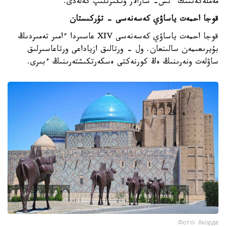
مەملەكەتتىك ءىس- شارالار وتكىزىلىپ كەلەدى.
قوجا احمەت ياساۋي كەسەنەسى - تۇركىستان
قوجا احمەت ياساۋي كەسەنەسى XIV عاسىردا ءامىر تەمىردىڭ
بۇيرىعىمەن سالىنعان. ول - ورتالىق ازياداعى ورتاعاسىرلىق
ساۋلەت ونەرىنىڭ ەڭ كورنەكتى ەسكەرتكىشتەرىنىڭ ءبىرى.
Фото: Акорда