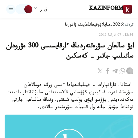
KAZINFORM
ق ز
ترەند:
2026-سايلاۋ
وقيعا
تاعايىنداۋ
اقوردا
12:34, 07 قاراشا 2015
ايۋ سالعان سۋرەتتەردىڭ ءارقايسىسى 300 ەۋرودان
ساتىلىپ جاتىر - كەسكىن
استانا. قازاقپارات - فينليانديادا ءىسى ورگە دومالاعان
سۋرەتشىلەردىڭ ءبىرى كۋۋسامي قالاسىنداعى حايۋاناتتار باعىندا
مەكەندەيتىن يۋۋسو ايۋى بولىپ شىقتى. ونىڭ سالماعى جارتى
تونناعا جۋىق جانە ول قىمبات سۋرەتتەر سالادى،