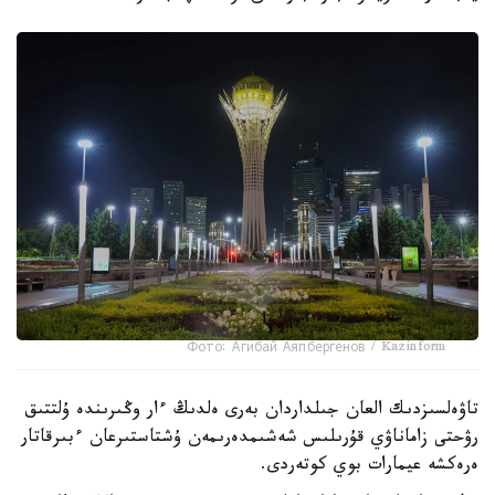
Фото: Агибай Аяпбергенов / Kazinform
تاۋەلسىزدىك العان جىلداردان بەرى ەلدىڭ ءار وڭىرىندە ۇلتتىق
رۋحتى زاماناۋي قۇرىلىس شەشىمدەرىمەن ۇشتاستىرعان ءبىرقاتار
ەرەكشە عيمارات بوي كوتەردى.