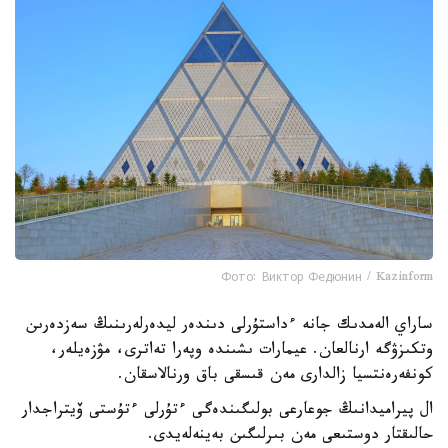
Фото: Виктор Федюнин / Kazinform
ساراي الەمدىك جانە ءداستۇرلى دىندەر ليدەرلەرىنىڭ سەزدەرىن
وتكىزۋگە ارنالعان. عيمارات ىشىندە وپەرا تەاترى، مۋزەيلەر،
كونفەرەنتسيا زالدارى مەن قىسقى باق ورنالاسقان.
ال پيراميدانىڭ جوعارعى بولىگىندەگى ءتۇرلى ءتۇستى ۆيتراجدار
حالىقتار دوستىعى مەن بىرلىگىن بەينەلەيدى.