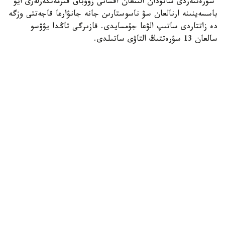
سۋرەتتەردى ساتۋدان الىنعان اقشانى زووباق قىزمەتكەرلەرى ايۋ
باسسەينىنە ارنالعان سۋ ناسوستارىن جانە جانۋارعا قاجەتتى وزگە
دە زاتتاردى ساتىپ الۋعا جۇمسايدى. قازىرگى تاڭدا يۋۋسو
سالعان 13 سۋرەتتىڭ التاۋى ساتىلدى.