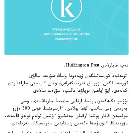
دەپ حابارلادى Huffington Post.
تومەندە كورسەتىلگەن ۆيدەودا ونىڭ سۋرەت سالۋى
كورسەتىلگەن. زووباق قىزمەتكەرلەرى وعان ءتيىستى جاراقتاردى
اكەلەدى. ايۋ اياعىن بوياۋعا مالىپ، سۋرەت سالادى.
يۋۋسو ەڭبەكتەرى ونىڭ ارنايى سايتىنا جاريالانادى. وسى
جەردەن ونى ساتىپ الۋعا بولادى. ءاربىرىنىڭ قۇنى 300 ەۋرو
سونىمەن قاتار پوشتا ارقىلى جەتكىزۋ ءۇشىن تولەم تولەۋ قاجەت.
سۋرەتتىڭ ءتۇپنۇسقا ەكەنىن راستايتىن سەرتيفيكات بەرىلەدى.