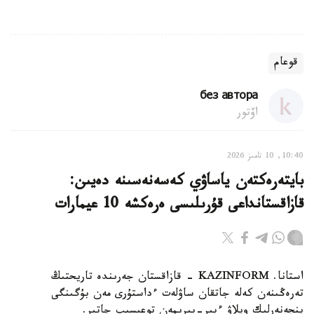
قوعام
без автора
اۆتور
10:40, 10 تامىز 2026
بايتەرەكتەن ياساۋي كەسەنەسىنە دەيىن:
قازاقستانداعى قۇرىلىسى ەرەكشە 10 عيمارات
استانا. KAZINFORM - قازاقستان جەرىندە تاريحتىڭ
تەرەڭىنەن كەلە جاتقان ساۋلەت ءداستۇرى مەن بۇگىنگى
ينجەنەرلىك ويلاۋ ءبىر-بىرىمەن توعىسىپ جاتىر.