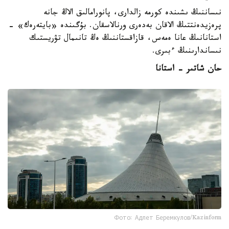
نىساننىڭ ىشىندە كورمە زالدارى، پانورامالىق الاڭ جانە
پرەزيدەنتتىڭ الاقان بەدەرى ورنالاسقان. بۇگىندە «بايتەرەك» -
استانانىڭ عانا ەمەس، قازاقستاننىڭ ەڭ تانىمال تۋريستىك
نىساندارىنىڭ ءبىرى.
حان شاتىر - استانا
Фото: Адлет Беремкулов/Kazinform