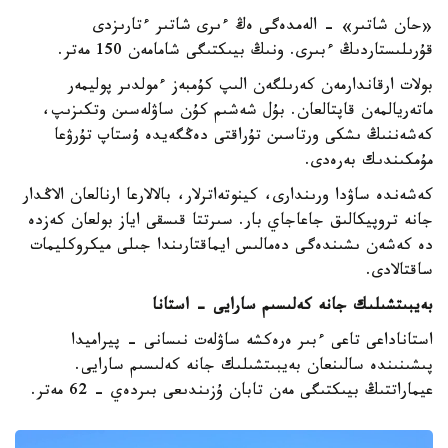
«حان شاتىر» - الەمدەگى ەڭ ءىرى شاتىر ءتارىزدى
قۇرىلىستاردىڭ ءبىرى. ونىڭ بيىكتىگى شامامەن 150 مەتر.
بولات ارقاندارمەن كەرىلگەن الىپ كۇمبەز ءمولدىر پوليمەر
ماتەريالمەن قاپتالعان. بۇل شەشىم كۇن ساۋلەسىن وتكىزىپ،
كەشەننىڭ ىشكى ورتاسىن تۇراقتى دەڭگەيدە ۇستاپ تۇرۋعا
مۇمكىندىك بەرەدى.
كەشەندە ساۋدا ورىندارى، كينوتەاترلار، بالالارعا ارنالعان الاڭدار
جانە تروپيكالىق جاعاجاي بار. سىرتتا قىسقى اياز بولعان كەزدە
دە كەشەن ىشىندەگى دەمالىس ايماقتارىندا جىلى ميكروكليمات
ساقتالادى.
بەيبىتشىلىك جانە كەلىسىم سارايى - استانا
استاناداعى تاعى ءبىر ەرەكشە ساۋلەت نىسانى - پيراميدا
پىشىنىندە سالىنعان بەيبىتشىلىك جانە كەلىسىم سارايى.
عيماراتتىڭ بيىكتىگى مەن تابان ۇزىندىعى بىردەي - 62 مەتر.