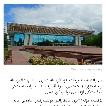
Фото: kk.wikipedia.org
عيماراتتىڭ ەڭ ەرەكشە تۇستارىنىڭ ءبىرى - الىپ شاتىرىنىڭ
ارحيتەكتۋرالىق شەشىمى. سونىڭ ارقاسىندا سارايدىڭ ىشكى
كەڭىستىگى اۋقىمدى بولىپ كورىنەدى.
بۇگىندە مۇندا ءىرى حالىقارالىق كونتسەرتتەر، مادەني جانە