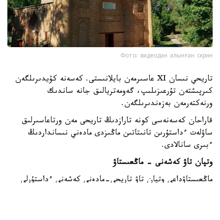
Фото: видеодан алынған скрин
تاريحي نىسان XI عاسىرمەن بايلانىستى. كەسەنە كۇيدىرىلگەن
كىرپىشتەن تۇرعىزىلىپ، گەومەتريالىق جانە ساندىك
ورنەكتەرمەن بەزەندىرىلگەن.
قاراحان كەسەنەسى كونە تارازدىڭ تاريحى مەن ورتاعاسىرلىق
ساۋلەت ءداستۇرىن تانىتاتىن ماڭىزدى مادەني نىسانداردىڭ
ءبىرى سانالادى.
وتپان تاۋ كەشەنى - ماڭعىستاۋ
ماڭعىستاۋداعى وتپان تاۋ تاريحي-مادەني كەشەنى ءداستۇرلى
قازاق ساۋلەتى مەن زاماناۋي ارحيتەكتۋرالىق شەشىمدەردى
ۇشتاستىرادى.