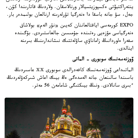
ينتەراكتيۆتى ەكسپوزيتسيالار ورنالاسقان. ولاردىڭ قاتارىندا كۇن،
جەل، سۋ جانە باسقا دا ەنەرگيا تۇرلەرىنە ارنالعان بولىمدەر بار.
EXPO كورمەسى اياقتالعاننان كەيىن «نۇر الەم» بولاشاق
ەنەرگياسى مۋزەيى رەتىندە جۇمىسىن جالعاستىردى. بۇگىندە
سفەرا ەلوردانىڭ زاماناۋي ساۋلەتتىك نىشاندارىنىڭ بىرىنە
اينالدى.
ۆوزنەسەنسك سوبورى - الماتى
الماتىداعى ۆوزنەسەنسك كافەدرالدى سوبورى ⅩⅩ عاسىردىڭ
باسىندا سالىنعان جانە الەمدەگى ەڭ بيىك اعاش شىركەۋلەردىڭ
ءبىرى سانالادى. ونىڭ بيىكتىگى شامامەن 56 مەتر.