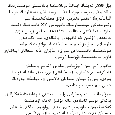
بۇل قالالار شەپتىك ايماقتا ورنالاسۋىنا بايلانىستى سوعىستاردىڭ
سالدارىنان بىرەسە جوشىلىقتار بىرەسە شايباندىقتاردىڭ قولىنا
الما-كەزەك ءوتىپ وتىردى. قازاق مەملەكەتىنىڭ سىر
وڭىرىندەگى سوعىستارىنىڭ ناتيجەسى ⅩⅤ عاسىردىڭ ەكىنشى
جارتىسىندا قاتتى بايقالدى. 1471/72-جىلعى ۇرىس قازاق
حاندىعى ءۇشىن وتە ناتيجەلى اياقتالدى. سىر وڭىرىنەن
قارسىلاس جاۋ قۋىلدى جانە ايماقتىڭ سولتۇستىك جانە
سولتۇستىك باتىسىنداعى سوزاق، ساۋران جانە سىعاناق ايماقتارى
قازاق حاندىعىنىڭ قۇرامىنا ءوتتى.
شاقپاق ءبي مەن ءجۇزباسى سادىق ءشايح باستاعان
قاسكۇنەمدەر شاھاردى (سىعاناقتى) بۇرىندىق حاننىڭ قولىنا
بەردى. يبن رۋزبيحان سىعاناق قالاسىن «...جاننات جەردىڭ
شەتى...» دەپ سيپاتتايدى.
«بۇل قالا، - دەپ جازادى ول، - دەشتى قىپشاقتىڭ شەكارالىق
بەكەتى بولىپ تابىلادى جانە بۇكىل الەمگە اۋماعىنىڭ
كەڭدىگىمەن، قاۋىپسىز ءارى تىنىش بولۋىمەن داڭقى شىققان.
سىعاناق تۇركىستان ايماعىنىڭ ءىرى ساۋدا ورتالىعى،