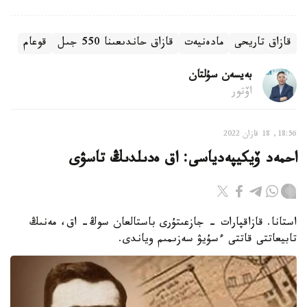
قازاق تاريحى
مادەنيەت
قازاق حاندىعىنا 550 جىل
قوعام
بەيسەن سۇلتان
اۆتور
18:56, 18 قازان 2022
احمەد ۆيكيپەدياسى: اق ەدىلدىڭ تاسۋى
استانا. قازاقپارات - جازعىتۇرى باستالعان سوڭ- اق، مەنىڭ
تابيعاتتى قاتتى ءسۇيۋ سەزىمىم وياندى.