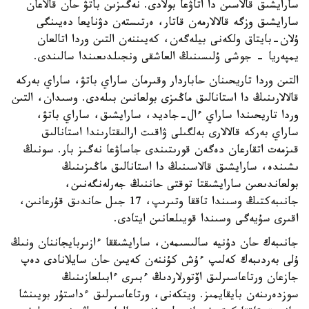
سارايشىق قالاسىن دا اتاۋعا بولادى. نەگىزىن باتۋ حان قالاعان
سارايشىق وزگە قالالارمەن قاتار، ەرتىستەن دۋنايعا دەيىنگى
ۇلان-بايتاق ولكەنى بيلەگەن، كەيىننەن التىن وردا اتالعان
يمپەريا - جوشى ۇلىسىنىڭ العاشقى ونجىلدىعىندا سالىندى.
التىن وردا تاريحىنان حاباردار وقىرمان ساراي باتۋ، ساراي بەركە
قالالارىنىڭ دا استانالىق ماڭىزى بولعانىن بىلەدى. وسىدان، التىن
وردا تاريحىندا ساراي ءال-جاديد، سارايشىق، ساراي باتۋ،
ساراي بەركە قالالارى بەلگىلى ۋاقىت ارالىقتارىندا استانالىق
قىزمەت اتقارعان دەگەن قورىتىندى جاساۋعا نەگىز بار. سونىڭ
ىشىندە، سارايشىق قالاسىنىڭ دا استانالىق ماڭىزىنىڭ
بولعاندىعىن سارايشىقتا توقتى حاننىڭ جەرلەنگەنىن،
جانىبەكتىڭ وسىندا تاققا وتىرىپ، 17 جىل حاندىق قۇرعانىن،
اقىرى سۇيەگى وسىندا قويىلعانىن ايتادى.
جانىبەك حان دۇنيە سالىسىمەن، سارايشىققا ءازىربايجاننان ونىڭ
ۇلى بەردىبەك كەلىپ ءۇش كۇننەن كەيىن حان سايلانادى دەپ
جازعان ورتاعاسىرلىق اۆتورلاردىڭ ءبىرى ءابىلعازىنىڭ
سوزدەرىنەن بايقايمىز. ويتكەنى، ورتاعاسىرلىق ءداستۇر بويىنشا