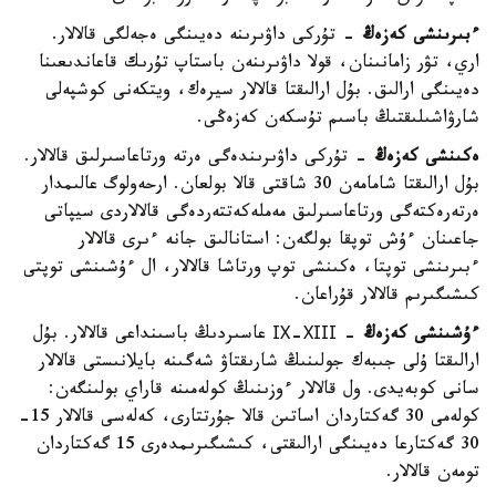
ءبىرىنشى كەزەڭ
- تۇركى داۋىرىنە دەيىنگى ەجەلگى قالالار.
اري، تۋر زامانىنان، قولا داۋىرىنەن باستاپ تۇرىك قاعاندىعىنا
دەيىنگى ارالىق. بۇل ارالىقتا قالالار سيرەك، ويتكەنى كوشپەلى
شارۋاشىلىقتىڭ باسىم تۇسكەن كەزەڭى.
ەكىنشى كەزەڭ
- تۇركى داۋىرىندەگى ەرتە ورتاعاسىرلىق قالالار.
بۇل ارالىقتا شامامەن 30 شاقتى قالا بولعان. ارحەولوگ عالىمدار
ەرتەرەكتەگى ورتاعاسىرلىق مەملەكەتتەردەگى قالالاردى سيپاتى
جاعىنان ءۇش توپقا بولگەن: استانالىق جانە ءىرى قالالار
ءبىرىنشى توپتا، ەكىنشى توپ ورتاشا قالالار، ال ءۇشىنشى توپتى
كىشىگىرىم قالالار قۇراعان.
ءۇشىنشى كەزەڭ
- ІХ-ХІІІ عاسىردىڭ باسىنداعى قالالار. بۇل
ارالىقتا ۇلى جىبەك جولىنىڭ شارىقتاۋ شەگىنە بايلانىستى قالالار
سانى كوبەيدى. ول قالالار ءوزىنىڭ كولەمىنە قاراي بولىنگەن:
كولەمى 30 گەكتاردان اساتىن قالا جۇرتتارى، كەلەسى قالالار 15-
30 گەكتارعا دەيىنگى ارالىقتى، كىشىگىرىمدەرى 15 گەكتاردان
تومەن قالالار.