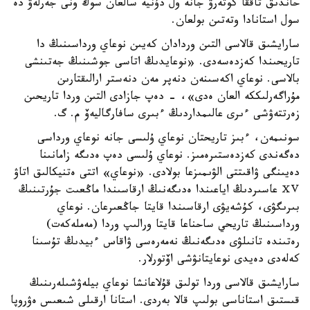
حاندىق تاققا كوتەرۋ جانە ول دۇنيە سالعان سوڭ ونى جەرلەۋ دە
سول استانادا وتەتىن بولعان.
سارايشىق قالاسى التىن وردادان كەيىن نوعاي ورداسىنىڭ دا
تاريحىندا كەزدەسەدى. «نوعايدىڭ اتاسى جوشىنىڭ جەتىنشى
بالاسى. نوعاي اكەسىنەن دنەپر مەن دنەستر ارالىقتارىن
مۇراگەرلىككە العان ەدى»، - دەپ جازادى التىن وردا تاريحىن
زەرتتەۋشى ءىرى عالىمداردىڭ ءبىرى سافارگاليەۆ م. گ.
سونىمەن، ءبىز تاريحتان نوعاي ۇلىسى جانە نوعاي ورداسى
دەگەندى كەزدەستىرەمىز. نوعاي ۇلىسى دەپ ەدىگە زامانىنا
دەيىنگى ۋاقىتتى الۋىمىزعا بولادى. «نوعاي» اتتى ەتنيكالىق اتاۋ
ⅩⅤ عاسىردىڭ اياعىندا ەدىگەنىڭ ارقاسىندا ماڭعىت جۇرتىنىڭ
بىرىگۋى، كۇشەيۋى ارقاسىندا قايتا جاڭعىرعان. نوعاي
ورداسىنىڭ تاريحي ساحناعا قايتا ورالىپ وردا (مەملەكەت)
رەتىندە تانىلۋى ەدىگەنىڭ نەمەرەسى ۋاقاس ءبيدىڭ تۇسىنا
كەلەدى دەيدى نوعايتانۋشى اۆتورلار.
سارايشىق قالاسى وردا تولىق قۇلاعانشا نوعاي بيلەۋشىلەرىنىڭ
قىستىق استاناسى بولىپ قالا بەردى. استانا ارقىلى شىعىس ەۋروپا