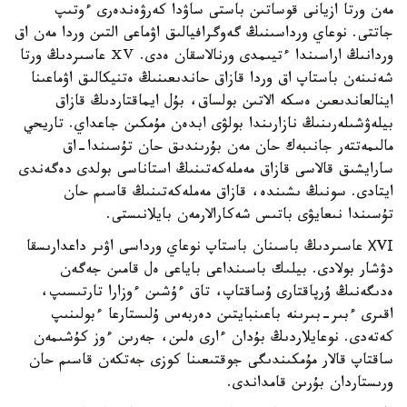
مەن ورتا ازيانى قوساتىن باستى ساۋدا كەرۋەندەرى ءوتىپ
جاتتى. نوعاي ورداسىنىڭ گەوگرافيالىق اۋماعى التىن وردا مەن اق
وردانىڭ اراسىندا ءتيىمدى ورنالاسقان ەدى. ⅩⅤ عاسىردىڭ ورتا
شەنىنەن باستاپ اق وردا قازاق حاندىعىنىڭ ەتنيكالىق اۋماعىنا
اينالعاندىعىن ەسكە الاتىن بولساق، بۇل ايماقتاردىڭ قازاق
بيلەۋشىلەرىنىڭ نازارىندا بولۋى ابدەن مۇمكىن جاعداي. تاريحي
مالىمەتتەر جانىبەك حان مەن بۇرىندىق حان تۇسىندا-اق
سارايشىق قالاسى قازاق مەملەكەتىنىڭ استاناسى بولدى دەگەندى
ايتادى. سونىڭ ىشىندە، قازاق مەملەكەتىنىڭ قاسىم حان
تۇسىندا نىعايۋى باتىس شەكارالارمەن بايلانىستى.
ХVІ عاسىردىڭ باسىنان باستاپ نوعاي ورداسى اۋىر داعدارىسقا
دۋشار بولادى. بيلىك باسىنداعى باياعى ەل قامىن جەگەن
ەدىگەنىڭ ۇرپاقتارى ۇساقتاپ، تاق ءۇشىن ءوزارا تارتىسىپ،
اقىرى ءبىر-بىرىنە باعىنبايتىن دەربەس ۇلىستارعا ءبولىنىپ
كەتەدى. نوعايلاردىڭ بۇدان ءارى ەلىن، جەرىن ءوز كۇشىمەن
ساقتاپ قالار مۇمكىندىگى جوقتىعىنا كوزى جەتكەن قاسىم حان
ورىستاردان بۇرىن قامداندى.