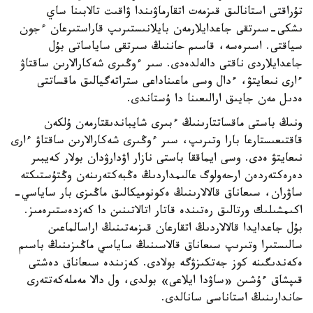
تۇراقتى استانالىق قىزمەت اتقارماۋىندا ۋاقىت تالابىنا ساي
ىشكى-سىرتقى جاعدايلارمەن بايلانىستىرىپ قاراستىرعان ءجون
سياقتى. اسىرەسە، قاسىم حاننىڭ سىرتقى ساياساتى بۇل
جاعدايلاردى ناقتى دالەلدەدى. سىر ءوڭىرى شەكارالارىن ساقتاۋ
ءارى نىعايتۋ، ءدال وسى ماعىناداعى ستراتەگيالىق ماقساتتى
ەدىل مەن جايىق ارالىعىنا دا ۇستاندى.
ونىڭ باستى ماقساتتارىنىڭ ءبىرى شايباندىقتارمەن ۇلكەن
قاقتىعىستارعا بارا وتىرىپ، سىر ءوڭىرى شەكارالارىن ساقتاۋ ءارى
نىعايتۋ ەدى. وسى ايماققا باستى نازار اۋدارۋدان بولار كەيبىر
دەرەكتەردەن ارحەولوگ عالىمداردىڭ ەڭبەكتەرىنەن وڭتۇستىكتە
ساۋران، سىعاناق قالالارىنىڭ ەكونوميكالىق ماڭىزى بار ساياسي-
اكىمشىلىك ورتالىق رەتىندە قاتار اتالاتىنىن دا كەزدەستىرەمىز.
بۇل جاعدايدا قالالاردىڭ اتقارعان قىزمەتىنىڭ اراسالماعىن
سالىستىرا وتىرىپ سىعاناق قالاسىنىڭ ساياسي ماڭىزىنىڭ باسىم
ەكەندىگىنە كوز جەتكىزۋگە بولادى. كەزىندە سىعاناق دەشتى
قىپشاق ءۇشىن «ساۋدا ايلاعى» بولدى، ول دالا مەملەكەتتەرى
حاندارىنىڭ استاناسى سانالدى.