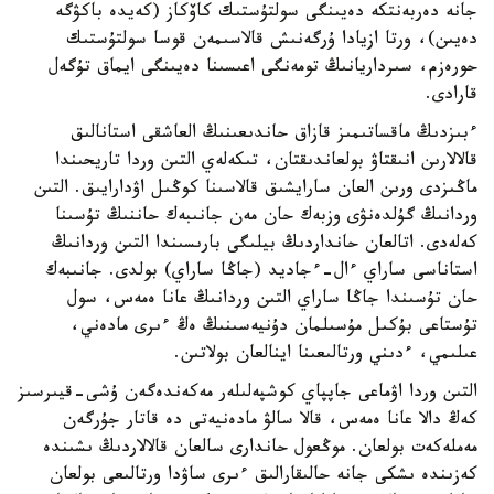
جانە دەربەنتكە دەيىنگى سولتۇستىك كاۆكاز (كەيدە باكۋگە
دەيىن)، ورتا ازيادا ۇرگەنىش قالاسىمەن قوسا سولتۇستىك
حورەزم، سىرداريانىڭ تومەنگى اعىسىنا دەيىنگى ايماق تۇگەل
قارادى.
ءبىزدىڭ ماقساتىمىز قازاق حاندىعىنىڭ العاشقى استانالىق
قالالارىن انىقتاۋ بولعاندىقتان، تىكەلەي التىن وردا تاريحىندا
ماڭىزدى ورىن العان سارايشىق قالاسىنا كوڭىل اۋدارايىق. التىن
وردانىڭ گۇلدەنۋى وزبەك حان مەن جانىبەك حاننىڭ تۇسىنا
كەلەدى. اتالعان حانداردىڭ بيلىگى بارىسىندا التىن وردانىڭ
استاناسى ساراي ءال-ءجاديد (جاڭا ساراي) بولدى. جانىبەك
حان تۇسىندا جاڭا ساراي التىن وردانىڭ عانا ەمەس، سول
تۇستاعى بۇكىل مۇسىلمان دۇنيەسىنىڭ ەڭ ءىرى مادەني،
عىلىمي، ءدىني ورتالىعىنا اينالعان بولاتىن.
التىن وردا اۋماعى جاپپاي كوشپەلىلەر مەكەندەگەن ۇشى-قيىرسىز
كەڭ دالا عانا ەمەس، قالا سالۋ مادەنيەتى دە قاتار جۇرگەن
مەملەكەت بولعان. موڭعول حاندارى سالعان قالالاردىڭ ىشىندە
كەزىندە ىشكى جانە حالىقارالىق ءىرى ساۋدا ورتالىعى بولعان