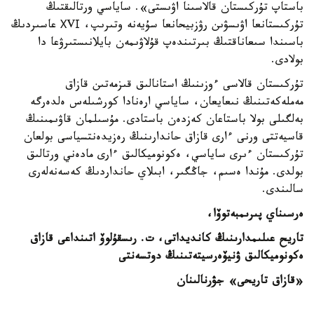
باستاپ تۇركىستان قالاسىنا اۋىستى». ساياسي ورتالىقتىڭ
تۇركىستانعا اۋىسۋىن رۋزبيحانعا سۇيەنە وتىرىپ، ХVІ عاسىردىڭ
باسىندا سىعاناقتىڭ بىرتىندەپ قۇلاۋىمەن بايلانىستىرۋعا دا
بولادى.
تۇركىستان قالاسى ءوزىنىڭ استانالىق قىزمەتىن قازاق
مەملەكەتىنىڭ نىعايعان، ساياسي ارەنادا كورشىلەس ەلدەرگە
بەلگىلى بولا باستاعان كەزدەن باستادى. مۇسىلمان قاۋىمىنىڭ
قاسيەتتى ورنى ءارى قازاق حاندارىنىڭ رەزيدەنتسياسى بولعان
تۇركىستان ءىرى ساياسي، ەكونوميكالىق ءارى مادەني ورتالىق
بولدى. مۇندا ەسىم، جاڭگىر، ابىلاي حانداردىڭ كەسەنەلەرى
سالىندى.
ەرسىناي پىرىمبەتوۆا،
تاريح عىلىمدارىنىڭ كانديداتى،
ت. رىسقۇلوۆ اتىنداعى قازاق
ەكونوميكالىق
ۋنيۆەرسيتەتىنىڭ دوتسەنتى
«قازاق تاريحى» جۋرنالىنان