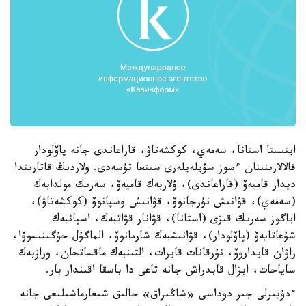
ايتىستا استانا، سەمەي، كوكشەتاۋ، قاراعاندى جانە پاۆلودار
قالالارىنىنان ءسوز سۇيلەيلەرى سىنعا تۇسەدى. ولاردىڭ قاتارىندا
ديدار قاميەۆ (قاراعاندى)، ۇلاربەك قاميەۆ، سەرىك مولدابەك
(سەمەي)، قۋانىش نۇرجانوۆ، قۋانىش وسپانوۆ (كوكشەتاۋ)،
اياگوز سەرىك قىزى (استانا)، قۋانار قۋاتبەك، اسپانبەك
شۇعاتايەۆ (پاۆلودار)، قۋانىشبەك شارمانوۆ، الماگۇل جۇگىنىسوۆا،
راۋان قايداروۆ، نۇرقانات قايرات، التىنبەك ماقساتحان، ورازبەك
ساياحات، ابزال قابدراش جانە تاعى دا باسقا اقىندار بار.
ءدۇبىرلى جىر دوداسى «شاڭىراق» حالىق شىعارماشىلىعى جانە