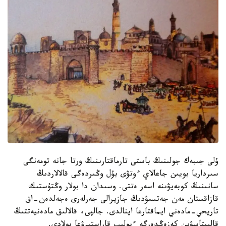
ۇلى جىبەك جولىنىڭ باستى تارماقتارىنىڭ ورتا جانە تومەنگى
سىرداريا بويىن جاعالاي ءوتۋى بۇل وڭىردەگى قالالاردىڭ
سانىنىڭ كوبەيۋىنە اسەر ەتتى. وسىدان دا بولار وڭتۇستىك
قازاقستان مەن جەتىسۋدىڭ جازيرالى جەرلەرى ەجەلدەن-اق
تاريحي-مادەني ايماقتارعا اينالدى. جالپى، قالالىق مادەنيەتتىڭ
قالىپتاسۋىن كەزەڭدەرگە ءبولىپ قاراستىرۋعا بولادى.