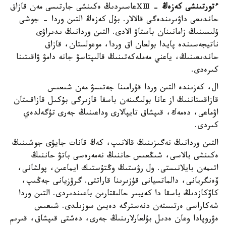
ءتورتىنشى كەزەڭ
- ⅩⅢعاسىردىڭ ەكىنشى جارتىسى مەن قازاق
حاندىعى داۋىرىندەگى قالالار. بۇل كەزەڭ التىن وردا - جوشى
ۇلىسىنىڭ زامانىنان باستاۋ الادى. التىن وردانىڭ ىدىراۋى
ناتيجەسىندە پايدا بولعان اق وردا، موعولستان، قازاق
حاندىعىنىڭ، ياعني مەملەكەتىنىڭ قالىپتاسۋ جانە دامۋ ۋاقىتىنا
كىرەدى.
ال، كەزىندە التىن وردا قۇرامىنا جەتىسۋ مەن شىعىس
قازاقستاننىڭ از عانا بولىگىنەن باسقا قازىرگى بۇكىل قازاقستان
اۋماعى، دەمەك، قىپشاق تايپالارى وداعىنىڭ جەرى تۇگەلدەي
كىردى.
التىن وردانىڭ نەگىزىنىڭ قالانىپ، كەڭ قانات جايۋى جوشىنىڭ
ەكىنشى بالاسى، شىڭعىس حاننىڭ نەمەرەسى باتۋ حاننىڭ
اتىمەن بايلانىستى. ول رۋستىڭ وڭتۇستىك ايماعىن، پولشانى،
ۆەنگريانى، دالماتسيانى قۇزىرىنا قاراتتى. گرۋزيانى جەڭىپ،
كاۆكازدىڭ باسقا دا كەيبىر حالىقتارىن باعىندىردى. التىن وردا
شەكاراسى ەرتىستەن دنەسترگە دەيىن سوزىلدى. شىعىس
ەۋروپادا وعان ەدىل بۇلعارلارىنىڭ جەرى، دەشتى قىپشاق، قىرىم