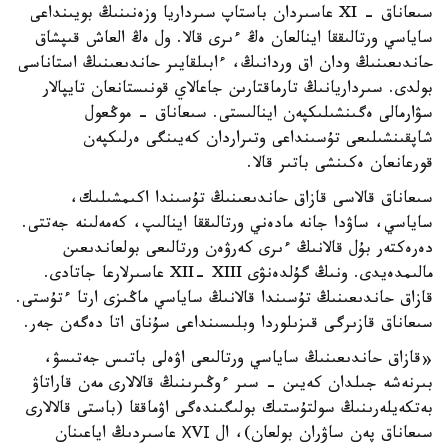
سىعاناق - XI عاسىردان باستاپ سىرداريا وزەنىنىڭ بويىنداعى
ساياسي ورتالىققا اينالعان ەڭ ءىرى قالا. ول ەڭ العاش قىپشاق
حاندىعىنىڭ ودان اق وردانىڭ، ءابىلقايىر حاندىعىنىڭ استاناسى
بولدى. سىرداريانىڭ تارماقتارىن جاعالاي قونىستانعان تايپالار
سۋارمالى ەگىنشىلىكپەن اينالىستى. سىعاناق - موڭعول
شاپقىنشىلىعى تۇسىنداعى وتىراردان كەيىنگى ەرلىكپەن
قورعانعان ەكىنشى باتىر قالا.
سىعاناق قالاسى قازاق حاندىعىنىڭ تۇسىندا اكىمشىلىك،
ساياسي، ساۋدا جانە مادەني ورتالىققا اينالىپ، كەمەلىنە جەتتى.
دەرەكتەر بۇل قالانىڭ ءىرى كەرۋەن ورتالىعى بولعاندىعىن
مالىمدەيدى. ونىڭ گۇلدەنۋى XII- XIII عاسىرلارعا جاتادى.
قازاق حاندىعىنىڭ تۇسىندا قالانىڭ ساياسي ماڭىزى ارتا ءتۇستى.
سىعاناق قازىرگى قىزىلوردا وبلىسىنداعى سۇناق اتا دەگەن جەر.
«قازاق حاندىعىنىڭ ساياسي ورتالىعى اۋەلى باتىس جەتىسۋ،
بىرنەشە جىلدان كەيىن - سىر ءوڭىرىنىڭ قالالارى مەن قاراتاۋ
بەتكەيلەرىنىڭ سولتۇستىك بولىگىندەگى اۋماققا (باستى قالالارى
سىعاناق پەن ساۋران بولعان)، ال ХVІ عاسىردىڭ اياعىنان