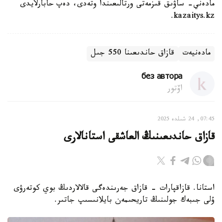
مادەني- ساۋىق قىزمەتى ورتالىعىندا وتەدى، دەپ حابارلايدى
kazaitys.kz.
مادەنيەت
قازاق حاندىعىنا 550 جىل
без автора
اۆتور
07:45, 24 شىلدە 2025
قازاق حاندىعىنىڭ العاشقى استانالارى
استانا. قازاقپارات - قازاق جەرىندەگى قالالاردىڭ بوي كوتەرۋى
ۇلى جىبەك جولىنىڭ تاريحىمەن بايلانىسىپ جاتىر.