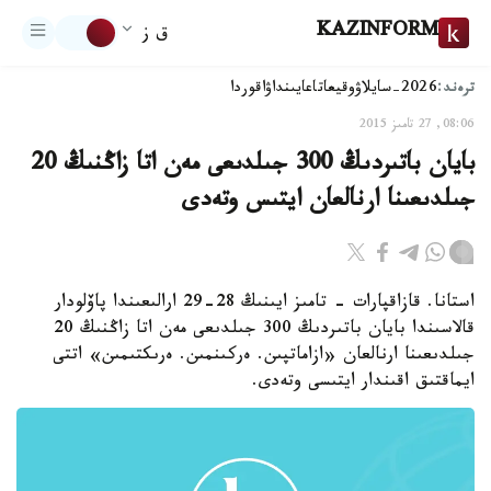
KAZINFORM
ق ز
ترەند:
2026-سايلاۋ
وقيعا
تاعايىنداۋ
اقوردا
08:06, 27 تامىز 2015
بايان باتىردىڭ 300 جىلدىعى مەن اتا زاڭنىڭ 20
جىلدىعىنا ارنالعان ايتىس وتەدى
استانا. قازاقپارات - تامىز ايىنىڭ 28-29 ارالىعىندا پاۆلودار
قالاسىندا بايان باتىردىڭ 300 جىلدىعى مەن اتا زاڭنىڭ 20
جىلدىعىنا ارنالعان «ازاماتپىن. ەركىنمىن. ەرىكتىمىن» اتتى
ايماقتىق اقىندار ايتىسى وتەدى.