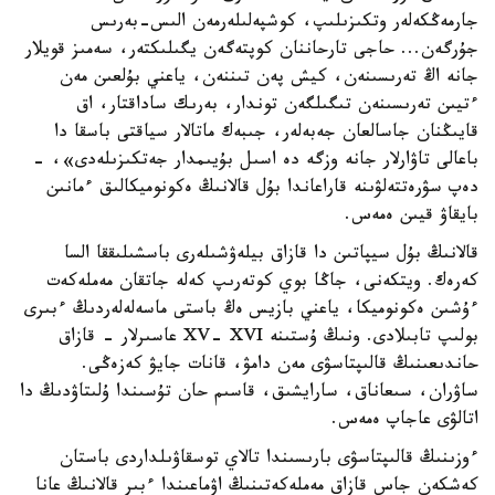
جارمەڭكەلەر وتكىزىلىپ، كوشپەلىلەرمەن الىس-بەرىس
جۇرگەن... حاجى تارحاننان كوپتەگەن يگىلىكتەر، سەمىز قويلار
جانە اڭ تەرىسىنەن، كيش پەن تىننەن، ياعني بۇلعىن مەن
ءتيىن تەرىسىنەن تىگىلگەن توندار، بەرىك ساداقتار، اق
قايىڭنان جاسالعان جەبەلەر، جىبەك ماتالار سياقتى باسقا دا
باعالى تاۋارلار جانە وزگە دە اسىل بۇيىمدار جەتكىزىلەدى»، -
دەپ سۋرەتتەلۋىنە قاراعاندا بۇل قالانىڭ ەكونوميكالىق ءمانىن
بايقاۋ قيىن ەمەس.
قالانىڭ بۇل سيپاتىن دا قازاق بيلەۋشىلەرى باسشىلىققا السا
كەرەك. ويتكەنى، جاڭا بوي كوتەرىپ كەلە جاتقان مەملەكەت
ءۇشىن ەكونوميكا، ياعني بازيس ەڭ باستى ماسەلەلەردىڭ ءبىرى
بولىپ تابىلادى. ونىڭ ۇستىنە XV- XVI عاسىرلار - قازاق
حاندىعىنىڭ قالىپتاسۋى مەن دامۋ، قانات جايۋ كەزەڭى.
ساۋران، سىعاناق، سارايشىق، قاسىم حان تۇسىندا ۇلىتاۋدىڭ دا
اتالۋى عاجاپ ەمەس.
ءوزىنىڭ قالىپتاسۋى بارىسىندا تالاي توسقاۋىلداردى باستان
كەشكەن جاس قازاق مەملەكەتىنىڭ اۋماعىندا ءبىر قالانىڭ عانا