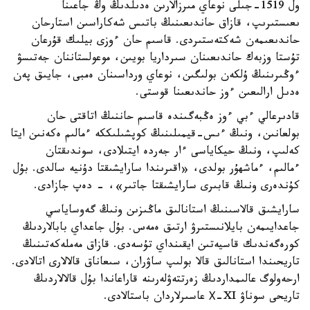
ول 1519-جىلى نوعاي مىرزالارىن ەدىلدىڭ وڭ جاعىنا
ىعىستىرىپ، قازاق حاندىعىنىڭ باتىس شەكاراسىن استارحان
حاندىعىمەن شەكتەستىردى. قاسىم حان ءوزى بيلىك قۇرعان
تۇستا وزبەك حاندىعىنان سىرداريا بويىن، موعولستاننان جەتىسۋ
ءوڭىرىنىڭ ۇلكەن بولىگىن، نوعاي ورداسىنان ەمبى، جايىق پەن
ەدىل ارالىعىن ءوز حاندىعىنا قوستى.
قادىرعالي ءبي ءوز ەڭبەگىندە قاسىم حاننىڭ اتاقتى حان
بولعانىن، ونىڭ ءىس-قيمىلىنىڭ كوپشىلىككە ءمالىم ەكەنىن ايتا
كەلىپ، ونىڭ حيكاياسى ءار جەردە ايتىلادى، سوندىقتان
ءمالىم، ءماشھۇر بولدى، «اقىرىندا سارايشىقتا دۇنيە سالدى. بۇل
كۇندەرى ونىڭ قابىرى سارايشىقتا جاتىر»، - دەپ جازادى.
سارايشىق قالاسىنىڭ استانالىق ماڭىزىن ونىڭ گەوساياسي
جاعدايىمەن بايلانىستىرۋ ارتىق ەمەس. بۇل جاعداي بابالاردىڭ
كورەگەندىك قاسيەتىن ايقىنداي تۇسەدى. قازاق مەملەكەتىنىڭ
تاريحىندا استانالىق قالا بولىپ ساۋران، سىعاناق قالالارى اتالادى.
ارحەولوگ عالىمداردىڭ زەرتتەۋلەرىنە قاراعاندا بۇل قالالاردىڭ
تاريحى سوناۋ Х-XI عاسىرلاردان باستالادى.