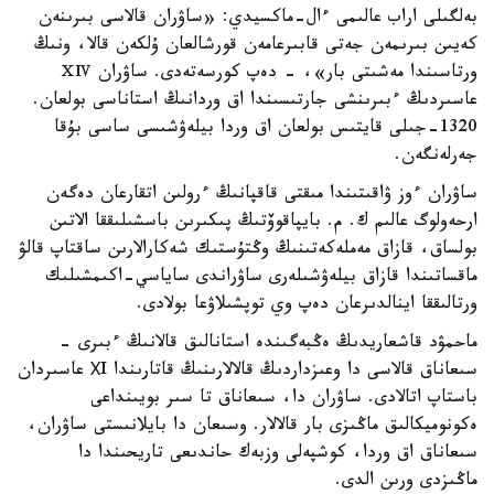
بەلگىلى اراب عالىمى ءال-ماكسيدي: «ساۋران قالاسى بىرىنەن
كەيىن بىرىمەن جەتى قابىرعامەن قورشالعان ۇلكەن قالا، ونىڭ
ورتاسىندا مەشىتى بار»، - دەپ كورسەتەدى. ساۋران ⅩⅣ
عاسىردىڭ ءبىرىنشى جارتىسىندا اق وردانىڭ استاناسى بولعان.
1320-جىلى قايتىس بولعان اق وردا بيلەۋشىسى ساسى بۇقا
جەرلەنگەن.
ساۋران ءوز ۋاقىتىندا مىقتى قاقپانىڭ ءرولىن اتقارعان دەگەن
ارحەولوگ عالىم ك. م. بايپاقوۆتىڭ پىكىرىن باسشىلىققا الاتىن
بولساق، قازاق مەملەكەتىنىڭ وڭتۇستىك شەكارالارىن ساقتاپ قالۋ
ماقساتىندا قازاق بيلەۋشىلەرى ساۋراندى ساياسي-اكىمشىلىك
ورتالىققا اينالدىرعان دەپ وي توپشىلاۋعا بولادى.
ماحمۋد قاشعاريدىڭ ەڭبەگىندە استانالىق قالانىڭ ءبىرى -
سىعاناق قالاسى دا وعىزداردىڭ قالالارىنىڭ قاتارىندا ХI عاسىردان
باستاپ اتالادى. ساۋران دا، سىعاناق تا سىر بويىنداعى
ەكونوميكالىق ماڭىزى بار قالالار. وسىعان دا بايلانىستى ساۋران،
سىعاناق اق وردا، كوشپەلى وزبەك حاندىعى تاريحىندا دا
ماڭىزدى ورىن الدى.