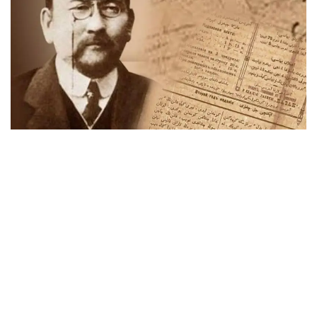
جازعىتۇرعى لاي سەلدەردىڭ وردەن تومەن توبەنىڭ باۋىرىمەن
شۋلاپ، سىلدىرلاپ جۇگىرگەنىن قاراپ تۇرعاندا وتە راحاتتانۋشى
ەدىم. تاعى ءبىر قىزىق كورەتىن نارسەم - سەلدىڭ بەتىن
شىبىقپەن تازارتۋ ەدى، ءبىراق مۇنى ماعان كوپ لۇقسات
ەتپەيتىن.
ەسىگىمىز الدىنان اق ەدىل كورىنىپ جاتادى. مەن وزەن قاشان
بۇزىلار ەكەن دەپ تىنشىماي كۇتتىم. اقىرىندا سارعايىپ كۇتكەن