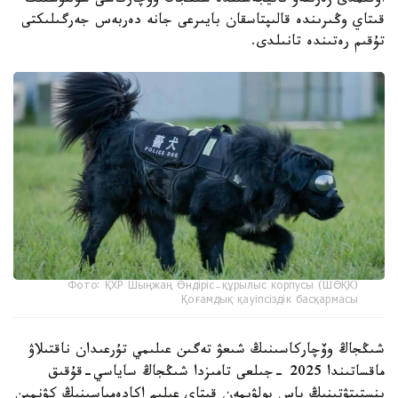
اۋقىمدى زەرتتەۋ ناتيجەسىندە شىڭجاڭ وۆچاركاسى سولتۇستىك
قىتاي وڭىرىندە قالىپتاسقان بايىرعى جانە دەربەس جەرگىلىكتى
تۇقىم رەتىندە تانىلدى.
Фото: ҚХР Шыңжаң Өндіріс-құрылыс корпусы (ШӨҚК)
Қоғамдық қауіпсіздік басқармасы
شىڭجاڭ وۆچاركاسىنىڭ شىعۋ تەگىن عىلىمي تۇرعىدان ناقتىلاۋ
ماقساتىندا 2025 -جىلعى تامىزدا شىڭجاڭ ساياسي-قۇقىق
ينستيتۋتىنىڭ باس بولۋىمەن قىتاي عىلىم اكادەمياسىنىڭ كۋنمين