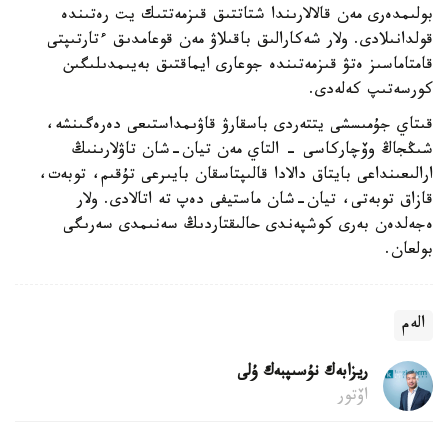
بولىمدەرى مەن قالالارىندا شتاتتىق قىزمەتتىك يت رەتىندە
قولدانىلادى. ولار شەكارالىق باقىلاۋ مەن قوعامدىق ءتارتىپتى
قامتاماسىز ەتۋ قىزمەتىندە جوعارى ايماقتىق بەيىمدىلىگىن
كورسەتىپ كەلەدى.
قىتاي جۇمىسشى يتتەردى باسقارۋ قاۋىمداستىعى دەرەگىنشە،
شىڭجاڭ وۆچاركاسى - التاي مەن تيان-شان تاۋلارىنىڭ
ارالىعىنداعى بايتاق دالادا قالىپتاسقان بايىرعى تۇقىم، توبەت،
قازاق توبەتى، تيان-شان ماستيفى دەپ تە اتالادى. ولار
ەجەلدەن بەرى كوشپەندى حالىقتاردىڭ سەنىمدى سەرىگى
بولعان.
الەم
ريزابەك نۇسىپبەك ۇلى
اۆتور