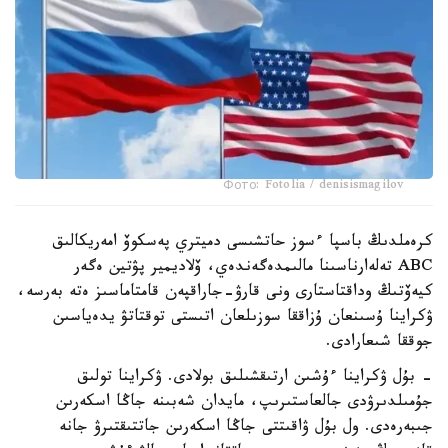
Фото: Fotolia / denisismagilov
كرەملدىڭ باسپا ءسوز حاتشىسى دميتري پەسكوۆ امەريكالىق
ABC تەلەارناسىنا مالىمدەگەندەي، ۆلاديمير پۋتين ەگەر
كيەۆتىڭ وداقتاستارى ونى قارۋ-جاراقپەن قامتاماسىز ەتە بەرسە،
ۋكراينا ۇسىنعان ۇزاققا سوزىلعان اتىستى توقتاتۋ يدەياسىن
جوققا شىعارادى.
- بۇل ۋكراينا ءۇشىن ارتىقشىلىق بولادى. ۋكراينا تولىق
جۇمىلدىرۋدى جالعاستىرىپ، مايدان شەبىنە جاڭا اسكەرىن
جىبەرەدى. ول بۇل ۋاقىتتى جاڭا اسكەرىن جاتتىقتىرۋ جانە