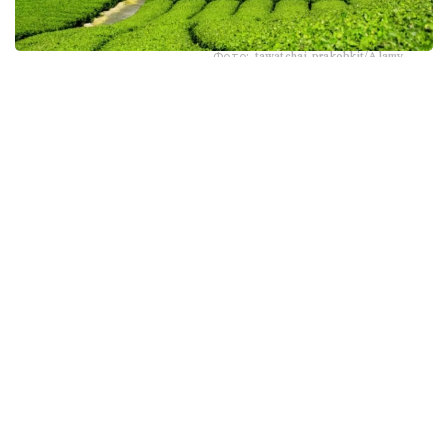
Фото: tawatchai prakobkit/Alamy
اسىرەسە جازعى اپتاپ، جىلى تۇندەر جانە كوكتەمدەگى اۋا
رايىنىڭ قۇبىلمالىلىعى شاي بۇتالارىنا قوسىمشا سالماق ءتۇسىرىپ
وتىر. عالىمدار ماسەلەنى شەشۋ ءۇشىن ىستىققا ءتوزىمدى
سۇرىپتاردى گەنومدىق ادىستەرمەن ىرىكتەۋگە كىرىسكەن، دەپ
حابارلايدى turkystan.kz newscientist.com-عا سىلتەمە
جاساپ.
الايدا الەۋمەتتىك جەلىلەردە تاراعان «تەمپەراتۋرا تاعى 1°C- قا
كوتەرىلسە، ماتچا مۇلدە جوعالادى» دەگەن مالىمدەمەنى عىلىمي
تۇرعىدان دالەلدەنگەن بولجام دەۋگە بولمايدى. قازىرگى
زەرتتەۋلەر كليماتتىڭ جىلىنۋى ءونىم كولەمىن ازايتىپ، جوعارى
ساپالى ماتچانىڭ ءدامىن وزگەرتۋى مۇمكىن ەكەنىن كورسەتەدى.
ءبىراق ناقتى ءبىر گرادۋسقا بايلانعان جويىلۋ شەگى انىقتالعان
جوق.