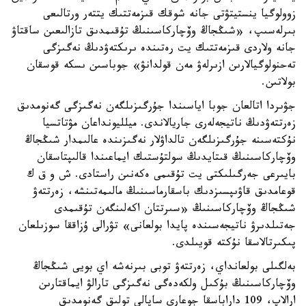
زوولوگيا ينستيتۋتى جانە شوقك قىزمەتتىك يتتەر ورتالىعى
بىرلەسىپ، «شىڭجاڭ وۆچاركاسىنىڭ تۇقىمدىق تازالىعىن ساقتاۋ
جانە ولاردى قىزمەتتىك يت رەتىندە ىرىكتەۋدىڭ نەگىزگى
تەحنولوگيالارىن ازىرلەۋ مەن قولدانۋ» جوباسىن ىسكە قوسقان
بولاتىن.
جۋىردا اتالعان جوبا اياسىندا جۇرگىزىلگەن نەگىزگى گەنومدىق
زەرتتەۋدىڭ ناتيجەلەرى جاريالاندى. ميلليونداعان مۋتاتسيا
نۇكتەسىنە جۇرگىزىلگەن تالداۋلار نەگىزىندە عالىمدار شىڭجاڭ
وۆچاركاسىنىڭ قىتايدىڭ سولتۇستىك ايماعىندا قالىپتاسقان
بايىرعى جەرگىلىكتى يت تۇقىمى ەكەنىن راستادى. ش و ق ك
قوعامدىق قاۋىپسىزدىك باسقارماسىنىڭ مالىمەتىنشە، زەرتتەۋ
شىڭجاڭ وۆچاركاسىنىڭ «سىرتتان اكەلىنگەن تۇقىمدى
جەتىلدىرۋ ناتيجەسىندە پايدا بولعانى» تۋرالى ۇزاققا سوزىلعان
پىكىرتالاسقا نۇكتە قويىلدى.
بەلگىلى بولعانداي، زەرتتەۋ توبى بىرنەشە اي بويى شىڭجاڭ
وۆچاركاسىنىڭ بۇكىل ولكەدەگى نەگىزگى تارالۋ ايماقتارىن
ارالاپ، 109 داراباسقا جوعارى ساپالى تولىق گەنومدىق