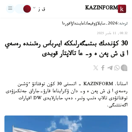
KAZINFORM
ق ز
ترەند:
2026-سايلاۋ
وقيعا
تاعايىنداۋ
اقوردا
08:32, 11 مامىر 2025
30 كۇندىك بىتىمگەرلىككە ايىرباس رەتىندە رەسەي
ا ق ش پەن ە و- عا تالاپتار قويدى
استانا. KAZINFORM - اتىستى 30 كۇن توقتاتۋ ءۇشىن
رەسەي ا ق ش پەن ە و- دان ۋكرايناعا قارۋ-جاراق جەتكىزۋدى
توقتاتۋدى تالاپ ەتىپ وتىر، دەپ حابارلايدى DW اقپارات
اگەنتتىگى.