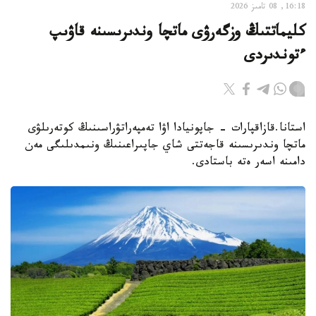
16:18, 08 تامىز 2026
كليماتتىڭ وزگەرۋى ماتچا وندىرىسىنە قاۋىپ
ءتوندىردى
استانا.قازاقپارات - جاپونيادا اۋا تەمپەراتۋراسىنىڭ كوتەرىلۋى
ماتچا وندىرىسىنە قاجەتتى شاي جاپىراعىنىڭ ونىمدىلىگى مەن
دامىنە اسەر ەتە باستادى.