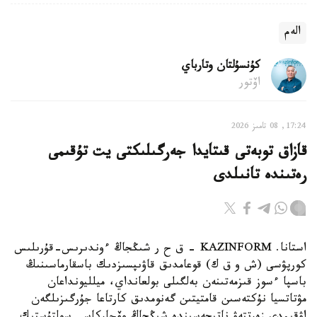
الەم
كۇنسۇلتان وتارباي
اۆتور
17:24, 08 تامىز 2026
قازاق توبەتى قىتايدا جەرگىلىكتى يت تۇقىمى
رەتىندە تانىلدى
استانا. KAZINFORM – ق ح ر شىڭجاڭ ءوندىرىس-قۇرىلىس
كورپۋسى (ش و ق ك) قوعامدىق قاۋىپسىزدىك باسقارماسىنىڭ
باسپا ءسوز قىزمەتىنەن بەلگىلى بولعانداي، ميلليونداعان
مۋتاتسيا نۇكتەسىن قامتيتىن گەنومدىق كارتاعا جۇرگىزىلگەن