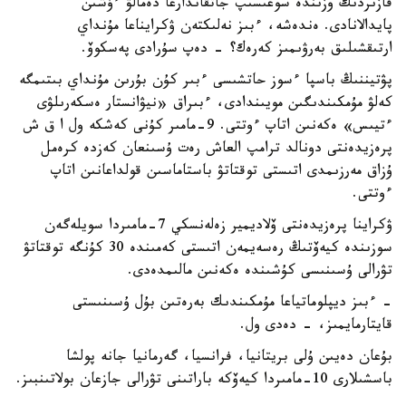
قازىردىڭ وزىندە سوعىسىپ جاتقاندارعا دەمالۋ ءۇشىن
پايدالانادى. ەندەشە، ءبىز نەلىكتەن ۋكرايناعا مۇنداي
ارتىقشىلىق بەرۋىمىز كەرەك؟ - دەپ سۇرادى پەسكوۆ.
پۋتيننىڭ باسپا ءسوز حاتشىسى ءبىر كۇن بۇرىن مۇنداي بىتىمگە
كەلۋ مۇمكىندىگىن مويىندادى، ءبىراق «نيۋانستار ەسكەرىلۋى
ءتيىس» ەكەنىن اتاپ ءوتتى. 9-مامىر كۇنى كەشكە ول ا ق ش
پرەزيدەنتى دونالد ترامپ العاش رەت ۇسىنعان كەزدە كرەمل
ۇزاق مەرزىمدى اتىستى توقتاتۋ باستاماسىن قولداعانىن اتاپ
ءوتتى.
ۋكراينا پرەزيدەنتى ۆلاديمير زەلەنسكي 7-مامىردا سويلەگەن
سوزىندە كيەۆتىڭ رەسەيمەن اتىستى كەمىندە 30 كۇنگە توقتاتۋ
تۋرالى ۇسىنىسى كۇشىندە ەكەنىن مالىمدەدى.
- ءبىز ديپلوماتياعا مۇمكىندىك بەرەتىن بۇل ۇسىنىستى
قايتارمايمىز، - دەدى ول.
بۇعان دەيىن ۇلى بريتانيا، فرانسيا، گەرمانيا جانە پولشا
باسشىلارى 10-مامىردا كيەۆكە باراتىنى تۋرالى جازعان بولاتىنبىز.