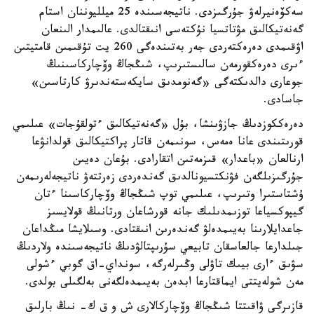
سەكۆەنيرلەۋ جۇرگىزدى. ناتيجەسىندە 25 ميلليوننان استام
گەنەتيكالىق مۋتاتسيا نۇكتەسى انىقتالدى. عالىمدار الىنعان
اۋقىمدى دەرەكتەردى جەر بەتىندەگى 260 يت تۇقىمىن قامتيتىن
ءىرى دەرەكقورمەن سالىستىرىپ، شىڭجاڭ وۆچاركاسىنىڭ
جوعارى دالدىكتەگى «گەنومدىق سايكەستەندىرۋ كارتاسىن»
جاسادى.
دەرەككوزدىڭ جازۋىنشا، بۇل «گەنەتيكالىق ءتولقۇجات» عىلىمي
قورىتىندى عانا ەمەس، سونىمەن قاتار پراكتيكالىق قولدانۋعا
ارنالعان «باعدار» قىزمەتىن اتقارادى. بۇعان دەيىن
جۇرگىزىلگەن فۋنكتسيونالدىق گەندەردى زەرتتەۋ ناتيجەلەرىمەن
ۇشتاستىرا وتىرىپ، عىلىمي توپ شىڭجاڭ وۆچاركاسىنا ءتان
گيپوكسياعا توزىمدىلىك جانە قورشاعان ورتانىڭ قولايسىز
جاعدايلارىنا بەيىمدەلۋ گەندەرىن انىقتادى. وسىلايشا مىڭداعان
جىلدارعا جالعاسقان تابيعي سۇرىپتالۋدىڭ ناتيجەسىندە ولاردىڭ
سۋىق ءارى بيىك تاۋلى وڭىرلەرگە، سونداي-اق گوبي ءشولى
مەن شولەيتتى ايماقتارعا ابدەن بەيىمدەلگەنى بەلگىلى بولدى.
قازىرگى ۋاقىتتا شىڭجاڭ وۆچاركالارى ش و ق ك- نىڭ بارلىق