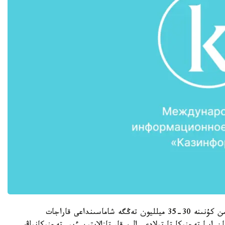
«ناقتى سيفرىن بىلمەيمىن، ءبىراق، قار تازالاۋ ءۇشىن كۇنىنە 30-35 ميلليون تەڭگە شاماسىنداعى قاراجات