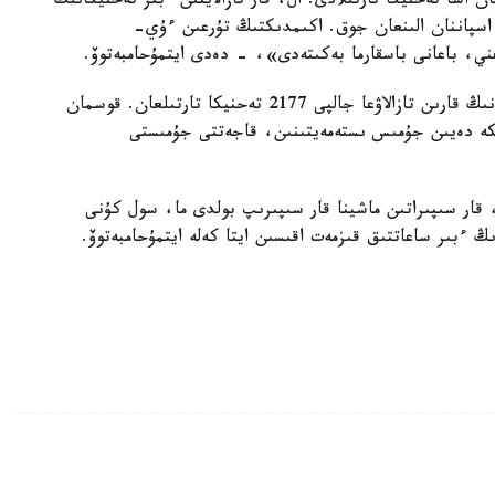
ان اسا تەحنيكا تارتىلادى. ال، قار تازالايتىن ءبىر تەحنيكانىڭ
گە. بۇل باعا ارينە اسپاننان الىنعان جوق. اكىمدىكتىڭ تۇرعىن ءۇي-
ني، باعانى باسقارما بەكىتەدى»، - دەدى ايتمۇحامبەتوۆ.
اكىمدىكتىڭ باسپا ءسوز قىزمەتى حابارلاعانداي، قالانىڭ قارىن تازالاۋعا جالپى 2177 تەحنيكا تارتىلعان. قوسمان
شكە دەيىن جۇمىس ىستەمەيتىنىن، قاجەتتى جۇمىستى
قار سىپىراتىن ماشينا قار سىپىرىپ بولدى ما، سول كۇنى
 ءبىر ساعاتتىق قىزمەت اقىسىن ايتا كەلە ايتمۇحامبەتوۆ.