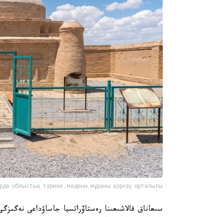
рда облыстық тарихи-мәдени мұраны қорғау орталығы
سىعاناق قالاشىعىنا رەستاۆراتسيا جاساۋداعى نەگىزگ