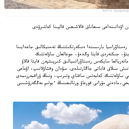
Фото: Қызылор
 اۋدانىنداعى سىعاناق قالاشىعىن قالپىنا كەلتىرۋدى
ەستاۆراسيا بارىسىندا ەسكەرتكىشتىڭ تەحنيكالىق جاعدايىنا
تۋ، جىكتەردى قايتا وڭدەۋ، جوعالعان ساۋلەتتىك
اتەريالعا سايكەس رەستاۆراتسيالىق كىرپىشپەن قايتا قالاۋ
نىش سىلاق قاباتى جاڭارتىلدى. سۋدان وقشاۋلانىپ، اۋماعى
يحي ساۋلەتتىك كەلبەتىن ساقتاي وتىرىپ، ونىڭ ۇزاقمەرزىمدى
حي-مادەني مۇرانى قورعاۋ ورتالىعىنىڭ ءبولىم مەڭگەرۋشىسى