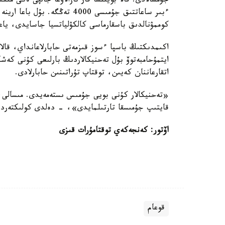
جۇمسالادى. قالا بويىنشا قار تازالاۋعا جالپى ەكى مىڭن
ءبىر ساعاتتىق جۇمىسى 4000 تەڭ
كوممۋنالدىق باسقارماسى كالكۋلياتسيا جاسايدى، ياع
ايتمۇحامبەتوۆ بۇل تەحنيكالاردىڭ بارلىعى كۇنى كە
اتقارعاننان كەيىن، توقتاپ تۇراتىنىن حابارلادى.
«تەحنيكالار كۇنى بويى جۇمىس ىستەمەيدى. مىسالى، 
قايتىپ جۇمىسقا تارتىلمايدى»، - دەلدى كولىكتەردىڭ
اۆتور: كەنجەكەي توقتامۇرات قىزى
قوعام