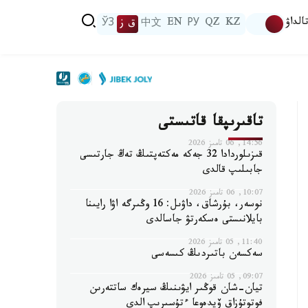
الداۋ
KZ
QZ
РУ
EN
中文
ق ز
ЎЗ
تاقىرىپقا قاتىستى
14:56, 06 تامىز 2026
قىزىلوردادا 32 جەكە مەكتەپتىڭ تەڭ جارتىسى
جابىلىپ قالدى
10:07, 06 تامىز 2026
نوسەر، بۇرشاق، داۋىل: 16 وڭىرگە اۋا رايىنا
بايلانىستى ەسكەرتۋ جاسالدى
11:40, 05 تامىز 2026
سەكسەن باتىردىڭ كىسەسى
09:07, 05 تامىز 2026
تيان-شان قوڭىر ايۋىنىڭ سيرەك ساتتەرىن
فوتوتۇزاق ۆيدەوعا ءتۇسىرىپ الدى