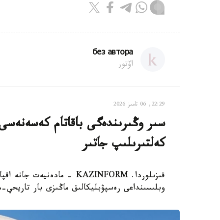
без автора
اۆتور
22:29, 06 تامىز 2026
سىر وڭىرىندەگى باقاتام كەسەنەسى م
كەلتىرىلىپ جاتىر
قىزىلوردا. KAZINFORM - مادە
وبلىسىنداعى رەسپۋبليكالىق ماڭىزى بار تاريحي-