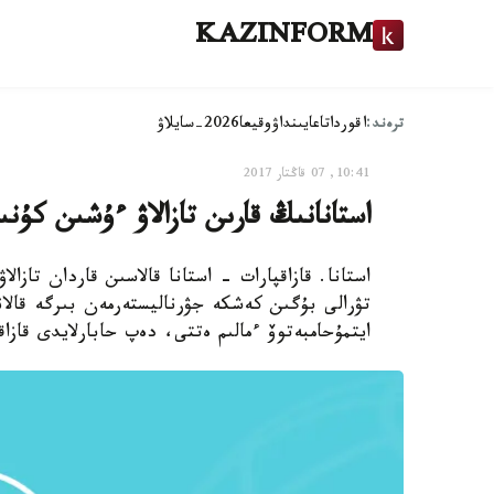
KAZINFORM
ترەند:
اقوردا
تاعايىنداۋ
وقيعا
2026-سايلاۋ
10:41, 07 قاڭتار 2017
استانانىڭ قارىن تازالاۋ ءۇشىن كۇنىنە 30-35 ميلليون تەڭگە جۇمس
تۋرالى بۇگىن كەشكە جۋرناليستەرمەن بىرگە قالا
ايتمۇحامبەتوۆ ءمالىم ەتتى، دەپ حابارلايدى قازا