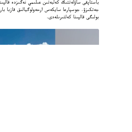
باستاپقى ساۋلەتتىك كەلبەتىن عىلىمي نەگىزدە قالپىنا
بولىگى قالپىنا كەلتىرىلەدى.