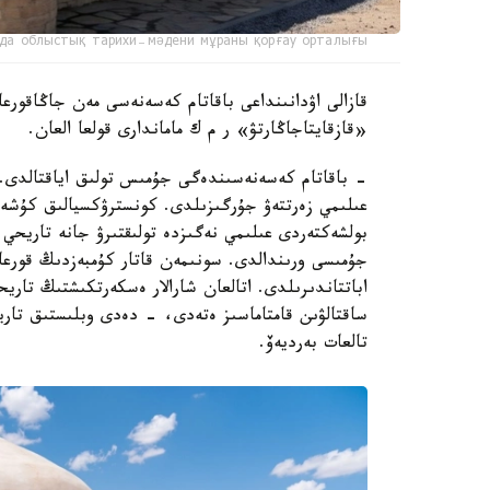
да облыстық тарихи-мәдени мұраны қорғау орталығы
قازالى اۋدانىنداعى باقاتام كەسەنەسى مەن جاڭاقورعان
«قازقايتاجاڭارتۋ» ر م ك ماماندارى قولعا العان.
- باقاتام كەسەنەسىندەگى جۇمىس تولىق اياقتالدى. ر
عىلىمي زەرتتەۋ جۇرگىزىلدى. كونسترۋكسيالىق كۇشەي
بولشەكتەردى عىلىمي نەگىزدە تولىقتىرۋ جانە تاريحي م
جۇمىسى ورىندالدى. سونىمەن قاتار كۇمبەزدىڭ قورعا
اباتتاندىرىلدى. اتالعان شارالار ەسكەرتكىشتىڭ تار
ساقتالۋىن قامتاماسىز ەتەدى، - دەدى وبلىستىق تاري
تالعات بەرديەۆ.