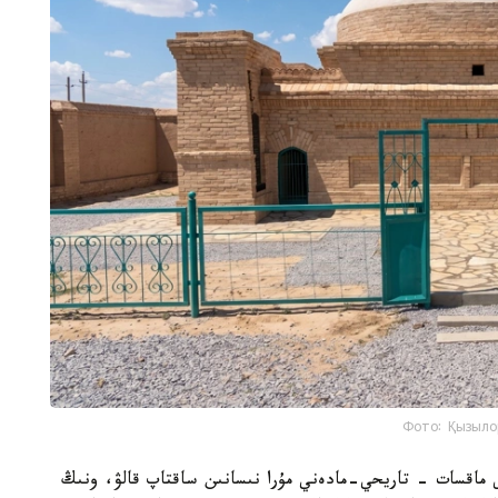
Фото: Қызыло
ى ماقسات - تاريحي-مادەني مۇرا نىسانىن ساقتاپ قالۋ، ونىڭ