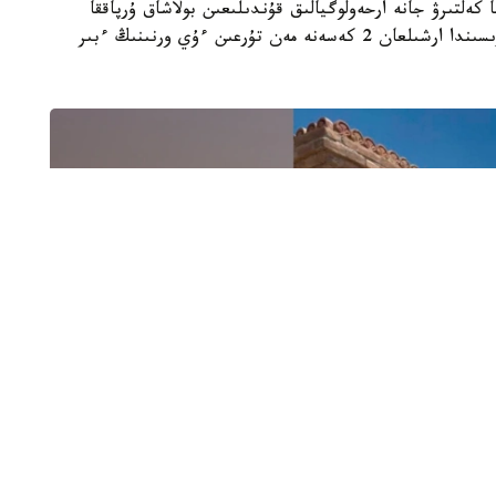
 كەلتىرۋ جانە ارحەولوگيالىق قۇندىلىعىن بولاشاق ۇرپاققا
جەتكىزۋ. جوسپارعا سايكەس ارحەولوگيالىق قازبا بارىسىندا ارشىلعان 2 كەسەنە مەن تۇرعىن ءۇي ورنىنىڭ ءبىر