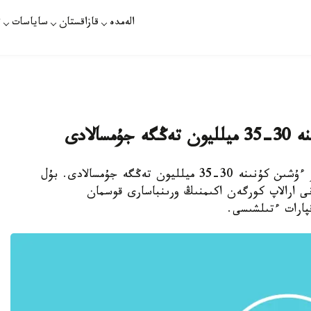
الەمدە
قازاقستان
ساياسات
ت
الادى
استانا. قازاقپارات - استانا قالاسىن قاردان تازالاۋ ءۇشىن كۇنىنە 30-35 ميلليون تەڭگە جۇمسالادى. بۇل
نى ارالاپ كورگەن اكىمنىڭ ورىنباسارى قوسمان
قپارات ءتىلشىسى.