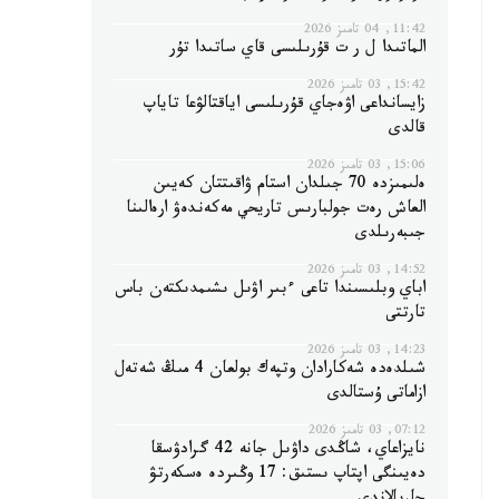
11:42, 04 تامىز 2026
الماتىدا ل ر ت قۇرىلىسى قاي ساتىدا تۇر
15:42, 03 تامىز 2026
زايسانداعى اۋەجاي قۇرىلىسى اياقتالۋعا تاياپ
قالدى
15:06, 03 تامىز 2026
ەلىمىزدە 70 جىلدان استام ۋاقىتتان كەيىن
العاش رەت جولبارىس تاريحي مەكەندەۋ ارەالىنا
جىبەرىلدى
14:52, 03 تامىز 2026
اباي وبلىسىندا تاعى ءبىر اۋىل ىشىمدىكتەن باس
تارتتى
14:23, 03 تامىز 2026
شىلدەدە شەكارادان وتپەك بولعان 4 مىڭ شەتەل
ازاماتى ۇستالدى
07:12, 03 تامىز 2026
نايزاعاي، شاڭدى داۋىل جانە 42 گرادۋسقا
دەيىنگى اپتاپ ىستىق: 17 وڭىردە ەسكەرتۋ