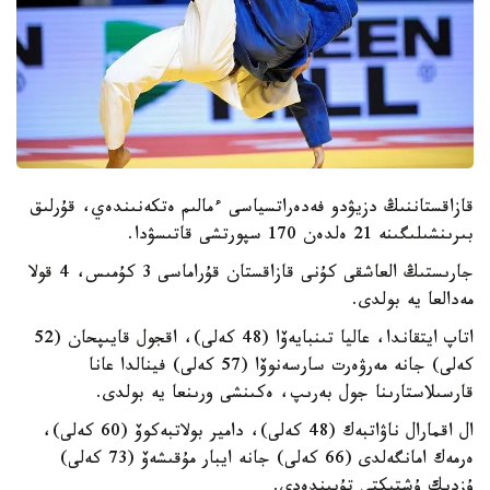
قازاقستاننىڭ دزيۋدو فەدەراتسياسى ءمالىم ەتكەنىندەي، قۇرلىق
بىرىنشىلىگىنە 21 ەلدەن 170 سپورتشى قاتىسۋدا.
جارىستىڭ العاشقى كۇنى قازاقستان قۇراماسى 3 كۇمىس، 4 قولا
مەدالعا يە بولدى.
اتاپ ايتقاندا، عاليا تىنبايەۆا (48 كەلى)، اقجول قايىپحان (52
كەلى) جانە مەرۋەرت سارسەنوۆا (57 كەلى) فينالدا عانا
قارسىلاستارىنا جول بەرىپ، ەكىنشى ورىنعا يە بولدى.
ال اقمارال ناۋاتبەك (48 كەلى)، دامير بولاتبەكوۆ (60 كەلى)،
ەرمەك امانگەلدى (66 كەلى) جانە ايبار مۇقىشەۆ (73 كەلى)
ۇزدىك ۇشتىكتى تۇيىندەدى.