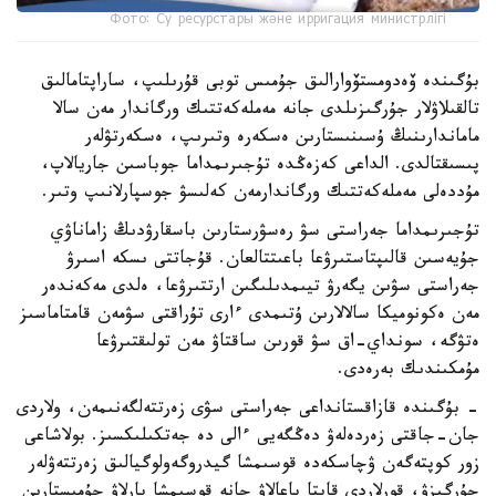
Фото: Су ресурстары және ирригация министрлігі
بۇگىندە ۆەدومستۆوارالىق جۇمىس توبى قۇرىلىپ، ساراپتامالىق
تالقىلاۋلار جۇرگىزىلدى جانە مەملەكەتتىك ورگاندار مەن سالا
ماماندارىنىڭ ۇسىنىستارىن ەسكەرە وتىرىپ، ەسكەرتۋلەر
پىسىقتالدى. الداعى كەزەڭدە تۇجىرىمداما جوباسىن جاريالاپ،
مۇددەلى مەملەكەتتىك ورگاندارمەن كەلىسۋ جوسپارلانىپ وتىر.
تۇجىرىمداما جەراستى سۋ رەسۋرستارىن باسقارۋدىڭ زاماناۋي
جۇيەسىن قالىپتاستىرۋعا باعىتتالعان. قۇجاتتى ىسكە اسىرۋ
جەراستى سۋىن يگەرۋ تيىمدىلىگىن ارتتىرۋعا، ەلدى مەكەندەر
مەن ەكونوميكا سالالارىن ۇتىمدى ءارى تۇراقتى سۋمەن قامتاماسىز
ەتۋگە، سونداي-اق سۋ قورىن ساقتاۋ مەن تولىقتىرۋعا
مۇمكىندىك بەرەدى.
- بۇگىندە قازاقستانداعى جەراستى سۋى زەرتتەلگەنىمەن، ولاردى
جان-جاقتى زەردەلەۋ دەڭگەيى ءالى دە جەتكىلىكسىز. بولاشاعى
زور كوپتەگەن ۋچاسكەدە قوسىمشا گيدروگەولوگيالىق زەرتتەۋلەر
جۇرگىزۋ، قورلاردى قايتا باعالاۋ جانە قوسىمشا بارلاۋ جۇمىستارىن