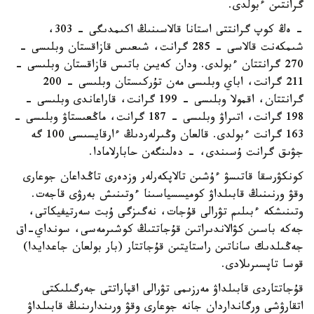
گرانتىن ءبولدى.
-
ەڭ كوپ گرانتتى استانا قالاسىنىڭ اكىمدىگى – 303،
شىمكەنت قالاسى - 285 گرانت، شىعىس قازاقستان وبلىسى -
270 گرانتتان ءبولدى. ودان كەيىن باتىس قازاقستان وبلىسى -
211 گرانت، اباي وبلىسى مەن تۇركىستان وبلىسى - 200
گرانتتان، اقمولا وبلىسى - 199 گرانت، قاراعاندى وبلىسى -
198 گرانت، اتىراۋ وبلىسى - 187 گرانت، ماڭعىستاۋ وبلىسى -
163 گرانت ءبولدى. قالعان وڭىرلەردىڭ ءارقايسىسى 100 گە
جۋىق گرانت ۇسىندى، - دەلىنگەن حابارلامادا.
كونكۋرسقا قاتىسۋ ءۇشىن تالاپكەرلەر وزدەرى تاڭداعان جوعارى
وقۋ ورنىنىڭ قابىلداۋ كوميسسياسىنا ءوتىنىش بەرۋى قاجەت.
وتىنىشكە ءبىلىم تۋرالى قۇجات، نەگىزگى ۇبت سەرتيفيكاتى،
جەكە باسىن كۋالاندىراتىن قۇجاتتىڭ كوشىرمەسى، سونداي-اق
جەڭىلدىك ساناتىن راستايتىن قۇجاتتار (بار بولعان جاعدايدا)
قوسا تاپسىرىلادى.
قۇجاتتاردى قابىلداۋ مەرزىمى تۋرالى اقپاراتتى جەرگىلىكتى
اتقارۋشى ورگانداردان جانە جوعارى وقۋ ورىندارىنىڭ قابىلداۋ