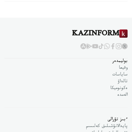
KAZINFORM
بوليمدەر
وقيعا
ساياسات
تالداۋ
ەكونوميكا
الەمدە
ءبىز تۋرالى
پايدالانۋشىلىق كەلىسىم