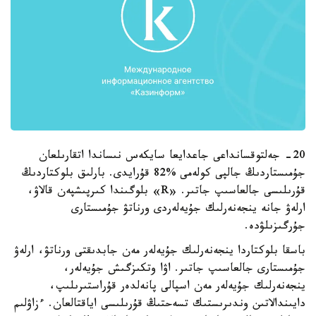
20- جەلتوقسانداعى جاعدايعا سايكەس نىساندا اتقارىلعان
جۇمىستاردىڭ جالپى كولەمى %82 قۇرايدى. بارلىق بلوكتاردىڭ
قۇرىلىسى جالعاسىپ جاتىر. «R» بلوگىندا كىرپىشپەن قالاۋ،
ارلەۋ جانە ينجەنەرلىك جۇيەلەردى ورناتۋ جۇمىستارى
جۇرگىزىلۋدە.
باسقا بلوكتاردا ينجەنەرلىك جۇيەلەر مەن جابدىقتى ورناتۋ، ارلەۋ
جۇمىستارى جالعاسىپ جاتىر. اۋا وتكىزگىش جۇيەلەر،
ينجەنەرلىك جۇيەلەر مەن اسپالى پانەلدەر قۇراستىرىلىپ،
دايىندالاتىن وندىرىستىك تسەحتىڭ قۇرىلىسى اياقتالعان. ءزاۋلىم