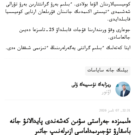
كوميسسيالارىنان الۋعا بولادى. ءبىلىم بەرۋ گرانتتارىن بەرۋ تۋرالى
شەشىمدى ءتيىستى اكىمدىك جانىنان قۇرىلعان ارنايى كوميسسيا
قابىلدايدى.
جوعارى وقۋ ورىندارىنا قۇجات قابىلداۋ 25-تامىزعا دەيىن
جالعاسادى.
ايتا كەتەلىك ءبىلىم گرانتى يەگەرلەرىنىڭ ءتىزىمى شىققان ەدى.
بيلىك جانە ساياسات
ريزابەك نۇسىپبەك ۇلى
اۆتور
22:31, 07 تامىز 2026
ەلىمىزدە جەراستى سۋىن كەشەندى پايدالانۋ جانە
باسقارۋ تۇجىرىمداماسى ازىرلەنىپ جاتىر