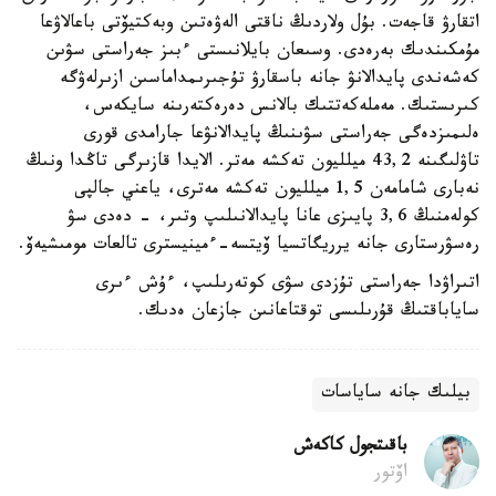
اتقارۋ قاجەت. بۇل ولاردىڭ ناقتى الەۋەتىن وبەكتيۆتى باعالاۋعا
مۇمكىندىك بەرەدى. وسىعان بايلانىستى ءبىز جەراستى سۋىن
كەشەندى پايدالانۋ جانە باسقارۋ تۇجىرىمداماسىن ازىرلەۋگە
كىرىستىك. مەملەكەتتىك بالانس دەرەكتەرىنە سايكەس،
ەلىمىزدەگى جەراستى سۋىنىڭ پايدالانۋعا جارامدى قورى
تاۋلىگىنە 43,2 ميلليون تەكشە مەتر. الايدا قازىرگى تاڭدا ونىڭ
نەبارى شامامەن 1,5 ميلليون تەكشە مەترى، ياعني جالپى
كولەمنىڭ 3,6 پايىزى عانا پايدالانىلىپ وتىر، - دەدى سۋ
رەسۋرستارى جانە يرريگاتسيا ۆيتسە-ءمينيسترى تالعات مومىشيەۆ.
اتىراۋدا جەراستى تۇزدى سۋى كوتەرىلىپ، ءۇش ءىرى
ساياباقتىڭ قۇرىلىسى توقتاعانىن جازعان ەدىك.
بيلىك جانە ساياسات
باقىتجول كاكەش
اۆتور