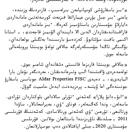
كوزدەلۋدە. ونىڭ 60-65% - جەرگىلىكتى كادرلار.
«ءبىز باسقارۋشى كومپانيامەن بىرلەسىپ، قازىردىڭ وزىندە،
ياعني ءبىر جىل بۇرىن عيماراتقا قىزمەت كورسەتەتىن مامانداردى
دايارلاۋ جۇمىستارىن باستاۋىمىز كەرەك. ءبىز مامانداردى
قازاقستاندىقتاردان الدىن الا دايىنداي الۋىمىز قاجەت»، - استانا
اكىمى باقىت سۇلتانوۆ. كەزدەسۋ بارىسىندا بەلگىلى بولعانداي،
بۇگىنگى تاڭدا جۇمىسكەرلەرگە جالاقى تولەۋ بويىنشا پروبلەمالى
ماسەلە جوق.
«جالاقى بويىنشا قارىزعا قاتىستى ەشقانداي شاعىم جوق.
تولەمدەردى ۋاقىتىندا الىپ وتىرعاندىقتان، مەردىگەر بۇعان بارا
المايدى»، - دەيدى Aldar Properties PJSC جوباسىن باسقارۋ
جونىندەگى اعا ۆيتسە- پرەزيدەنت ابدەل حامميت گوۋل.
«ءابۋ-دابۋ پلازا» كەشەنى ءتۇرلى سالاداعى بلوكتاردان تۇرادى.
ماسەلەن، وندا كەڭسەلەر، قوناق ءۇي، مەيرامحانالار، ساۋدا
ورتالىعى، تۇرعىن ءۇي كەشەنى ورنالاسادى. كەشەننىڭ قۇرىلىسى
2011 -جىلدىڭ ناۋرىزىندا باستالعان بولاتىن. قۇرىلىس
جۇمىستارى 2020-جىلى اياقتالادى دەپ جوسپارلانعان.