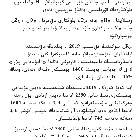
عيماراتتى سالىپ جاتقان قۇرىلىس كومپانيالارىنىڭ وكىلدەرى
بلوكتاردىڭ قۇرىلىسىن اياقتاۋ مەرزىمىن اتادى.
وسىلايشا، «H» جانە «P» بلوكتارى ناۋرىزدا، «Z»، «O»
جانە «Y» بلوكتارى ماۋسىمدا پايدالانۋعا بەرىلەدى دەپ
جوسپارلانۋدا.
«R» بلوگىنىڭ قۇرىلىسى 2019 -جىلدىڭ ماۋسىمىندا
اياقتالماق. ينۆەستيتسيالار جانە كاسىپكەرلىكتى دامىتۋ
باسقارماسىنىڭ مالىمەتىنشە، قازىرگى تاڭدا «ءابۋ-دابي پلازا»
ك ف ك جوباسى بويىنشا 1400 جۇمىسكەر ەڭبەك ەتەدى. ونىڭ
%56 - قازاقستان ازاماتتارى.
ايتا كەتۋ كەرەك، 2019-جىلدىڭ شىلدەسىنە دەيىن مۇنداعى
جۇمىسكەرلەردىڭ سانى 2350 ادامعا دەيىن ارتادى. بۇل رەتتە
جەرگىلىكتى جۇمىسكەرلەردىڭ سانى 3,4 ەسەگە نەمەسە 1605
ادامعا ارتادى دەپ كۇتىلۋدە. ال شەتەلدىك جۇمىس كۇشى 3,6
ەسەگە نەمەسە 745 ادامعا ۇلعايتىلماق.
شىلدەدە جۇمىسكەرلەردىڭ سانىن 3300 ادامعا دەيىن ارتتىرۋ