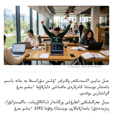
Коллаж: Kazinform/ИИ
جىل سايىن اكىمدىكتەر وڭىرلەر ءۇشىن سۇرانىسقا يە جانە باسىم
باعىتتار بويىنشا كادرلاردى ماقساتتى دايارلاۋعا ءبىلىم بەرۋ
گرانتتارىن بولەدى.
بيىل جەرگىلىكتى اتقارۋشى ورگاندار (باكالاۆريات، ماگيستراتۋرا،
رەزيدەنتۋرا باعدارلامالارى بويىنشا) وقۋعا 2392 ءبىلىم بەرۋ