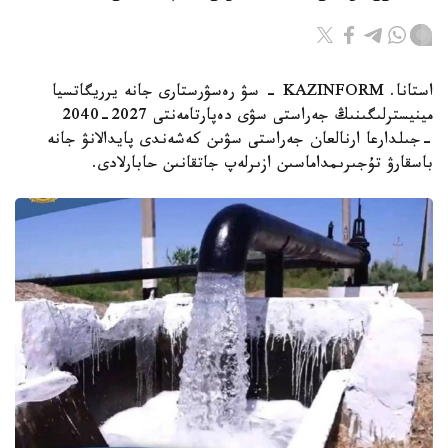
استانا. KAZINFORM - سۋ رەسۋرستارى جانە يرريگاتسيا
مينيسترلىگىنىڭ جەراستى سۋى دەپارتامەنتى 2027-2040
-جىلدارعا ارنالعان جەراستى سۋىن كەشەندى پايدالانۋ جانە
باسقارۋ تۇجىرىمداماسىن ازىرلەپ جاتقانىن حابارلادى.