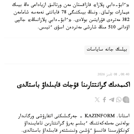
«ءابۋ-دابي پلازا» قازاقستان مەن ورتالىق ازياداعى ەڭ بيىك
عيمارات بولماق. ونىڭ بيىكتىگى 78 قاباتتى نەمەسە شامامەن
382 مەتردى قۇرايتىن بولادى. «ءابۋ-دابي پلازانىڭ» جالپى
اۋدانى 510 مىڭ شارشى مەتردەن اسۋى ءتيىس.
بيلىك جانە ساياسات
08:40, 08 تامىز 2026
اكىمدىك گرانتتارىنا قۇجات قابىلداۋ باستالدى
استانا. KAZINFORM - جەرگىلىكتى اتقارۋشى ورگاندار
بولەتىن مەملەكەتتىك ءبىلىم بەرۋ گرانتتارىن تاعايىنداۋ
كونكۋرسىنا قاتىسۋ ءۇشىن وتىنىشتەر قابىلداۋ باستالدى.