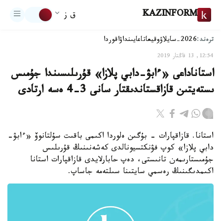
KAZINFORM
ق ز
ترەند:
2026-سايلاۋ
وقيعا
تاعايىنداۋ
اقوردا
12:54, 13 قاڭتار 2019
استاناداعى «ءابۋ-دابي پلازا» قۇرىلىسىندا جۇمىس
ىستەيتىن قازاقستاندىقتار سانى 3-4 ەسە ارتادى
استانا. قازاقپارات - بۇگىن ەلوردا اكىمى باقىت سۇلتانوۆ «ءابۋ-
دابي پلازا» كوپ فۋنكتسيونالدى كەشەنىنىڭ قۇرىلىس
جۇمىستارىمەن تانىستى، دەپ حابارلايدى قازاقپارات استانا
اكىمدىگىنىڭ رەسمي سايتىنا سىلتەمە جاساپ.