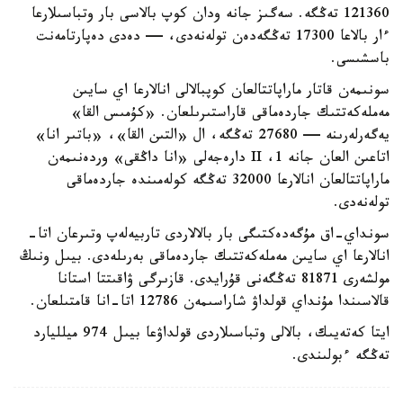
121360 تەڭگە. سەگىز جانە ودان كوپ بالاسى بار وتباسىلارعا
ءار بالاعا 17300 تەڭگەدەن تولەنەدى، — دەدى دەپارتامەنت
باسشىسى.
سونىمەن قاتار ماراپاتتالعان كوپبالالى انالارعا اي سايىن
مەملەكەتتىك جاردەماقى قاراستىرىلعان. «كۇمىس القا»
يەگەرلەرىنە — 27680 تەڭگە، ال «التىن القا»، «باتىر انا»
اتاعىن العان جانە 1، II دارەجەلى «انا داڭقى» وردەنىمەن
ماراپاتتالعان انالارعا 32000 تەڭگە كولەمىندە جاردەماقى
تولەنەدى.
سونداي-اق مۇگەدەكتىگى بار بالالاردى تاربيەلەپ وتىرعان اتا-
انالارعا اي سايىن مەملەكەتتىك جاردەماقى بەرىلەدى. بيىل ونىڭ
مولشەرى 81871 تەڭگەنى قۇرايدى. قازىرگى ۋاقىتتا استانا
قالاسىندا مۇنداي قولداۋ شاراسىمەن 12786 اتا-انا قامتىلعان.
ايتا كەتەيىك، بالالى وتباسىلاردى قولداۋعا بيىل 974 ميلليارد
تەڭگە ءبولىندى.