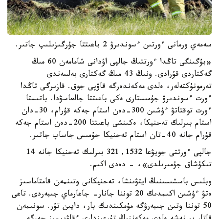
سەمەي ورمانى ءورتىن ءسوندىرۋ 2 باعىتتا جۇرگىزىلىپ جاتىر.
«بۇگىنگى تاڭدا ءورتتىڭ جالپى اۋدانى شامامەن 60 مىڭ
گەكتاردى قۇرادى. ونىڭ 43 مىڭ گەكتارى بەلسەندى
تەرمونۇكتەلەر، ەلدى مەكەندەرگە قاۋپى جوق. قازىرگى تاڭدا
ءورت ءسوندىرۋ جۇمىستارى ەكى باعىتتا جالعاسۋدا. باتىستا
ءورت توقتاتۋ ءۇشىن 300-دەن استام جەكە قۇرام، 30-دان
استام بىرلىك تەحنيكا، ەكىنشى باعىتتا 200-دەن استام جەكە
قۇرام جانە 40-تان استام تەحنيكا جۇمىس جاساپ جاتىر.
جالپى ءورتتى جويۋعا 1532, 321 بىرلىك تەحنيكا جانە 14
تىكۇشاق جۇمىرىلدى»، - دەدى اكىم.
وبلىس باسشىسىنىڭ ايتۋىنشا، تەحنيكانى وتىنمەن قامتاماسىز
ەتۋ ءۇشىن اكىمدىك 20 توننا جانار- جاعارماي جىبەردى. تاعى
50 توننا وتىن جىبەرۋگە مۇمكىندىك بار، دايىن تۇر. سونىمەن