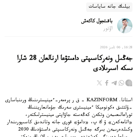
بيلىك جانە ساياسات
باقىتجول كاكەش
اۆتور
16:28, 06 تامىز 2026
جەڭىل ونەركاسىپتى دامىتۋعا ارنالعان 28 شارا
ىسكە اسىرىلادى
استانا. KAZINFORM - ق ر پرەمەر-ءمينيسترىنىڭ ورىنباسارى
-ۇلتتىق ەكونوميكا ءمينيسترى سەرىك جۇمانعاريننىڭ
توراعالىعىمەن وتكەن كەڭەستە جاۋاپتى مينيسترلىكتەر،
«اتامەكەن» ۇ ك پ، «دامۋ» قورى جانە وتاندىق كاسىپورىندار
وكىلدەرىمەن بىرگە جەڭىل ونەركاسىپتى دامىتۋدىڭ 2030