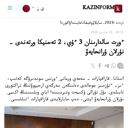
KAZINFORM
ق ز
ترەند:
2026-سايلاۋ
وقيعا
تاعايىنداۋ
اقوردا
10:51, 13 ماۋسىم 2023
ءورت سالدارىنان 3 ءۇي، 2 تەحنيكا ورتەندى -
نۇرلان ۇرانحايەۆ
استانا. قازاقپارات - سەمەي ورمانى ءورتىن سوندىرۋگە كەتىپ،
ءىز- ءتۇزسىز جوعالدى دەلىنگەن سەرگەي ارحيپوۆتىڭ تراكتورى
تابىلدى. بۇل تۋرالى ۇكىمەت وتىرىسىندا اباي وبلىسىنىڭ اكىمى
نۇرلان ۇرانحايەۆ ايتتى، دەپ حابارلايدى قازاقپارات ءتىلشىسى.