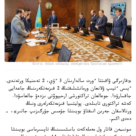
Фото: Абай облысы әкімдігінің баспасөз қызметі
«قازىرگى ۋاقىتتا ءورت سالدارىنان 3 ءۇي، 2 تەحنيكا ورتەندى.
ءيىس ءتيىپ ۋلانعان ورمانشىلىقتىڭ 2 قىزمەتكەرىنىڭ جاعدايى
جاقسارۋدا. جوعالعان تراكتورشى ارحيپوۆتى ىزدەۋ جالعاسۋدا.
كەشە تراكتورى تابىلدى. پوليتسيا قىزمەتكەرلەرى ونىڭ
ورنالاسقان جەرىن انىقتاۋ بويىنشا جۇمىس جۇرگىزىپ جاتىر»، -
دەدى اكىم.
سونىمەن قاتار ول مەملەكەت باسشىسىنىڭ تاپسىرماسى بويىنشا