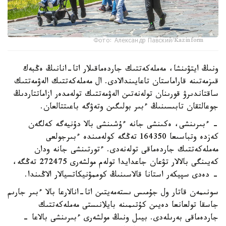
Фото: Александр Павский/Kazinform
ونىڭ ايتۋىنشا، مەملەكەتتىك جاردەماقىلار اتا-انانىڭ ەڭبەك
قىزمەتىنە قاراماستان تاعايىندالادى. ال مەملەكەتتىك الەۋمەتتىك
ساقتاندىرۋ قورىنان تولەنەتىن الەۋمەتتىك تولەمدەر ازاماتتاردىڭ
جوعالتقان تابىسىنىڭ ءبىر بولىگىن وتەۋگە باعىتتالعان.
- ءبىرىنشى، ەكىنشى جانە ءۇشىنشى بالا دۇنيەگە كەلگەن
كەزدە وتباسىعا 164350 تەڭگە كولەمىندە ءبىرجولعى
مەملەكەتتىك جاردەماقى تولەنەدى. ءتورتىنشى جانە ودان
كەيىنگى بالالار تۋعان جاعدايدا تولەم مولشەرى 272475 تەڭگە،
- دەدى سپيكەر استانا قالاسىنىڭ كوممۋنيكاتسيالار الاڭىندا.
سونىمەن قاتار ول جۇمىس ىستەمەيتىن اتا-انالارعا بالا ءبىر جارىم
جاسقا تولعانعا دەيىن كۇتىمىنە بايلانىستى مەملەكەتتىك
جاردەماقى بەرىلەدى. بيىل ونىڭ مولشەرى ءبىرىنشى بالاعا -