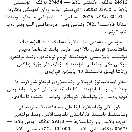
24912 تەڭگە، ەكىنشى بالاعا — 29454 تەڭگە، ءۇشىنشى
بالاعا - 33952 تەڭگە، ءتورتىنشى جانە ودان كەيىنگى بالالارعا
- 38493 تەڭگە. 2026 -جىلعى 1- تامىزداعى جاعداي بويىنشا
استانا قالاسىندا 7821 وتباسى وسى جاردەماقىنى الىپ وتىر دەپ
اتاپ ءوتتى.
ال جۇمىس ىستەيتىن اتا-انالارعا مەملەكەتتىك الەۋمەتتىك
ساقتاندىرۋ قورىنان بالا ءبىر جارىم جاسقا تولعانعا دەيىن
كۇتىمىنە بايلانىستى الەۋمەتتىك تولەم تولەنەدى. ونىڭ مولشەرى
سوڭعى ەكى جىلداعى الەۋمەتتىك اۋدارىمدار جۇرگىزىلگەن
ورتاشا ايلىق تابىستىڭ 40 پايىزىن قۇرايدى.
اسقار ايماعامبەتوۆ كوپبالالى وتباسىلاردى قولداۋ شارالارىنا دا
توقتالدى. ونىڭ ايتۋىنشا، كامەلەتكە تولماعان ءتورت جانە ودان
كوپ بالاسى بار وتباسىلار كوپبالالى وتباسى رەتىندە تانىلادى.
— كوپبالالى وتباسىلارعا ارنالعان مەملەكەتتىك جاردەماقى
وتباسىنىڭ تابىسىنا قاراماستان تاعايىندالادى. ونىڭ مولشەرى
ءتورت بالاسى بار وتباسىلارعا — 69330 تەڭگە، بەس بالاعا —
86673 تەڭگە، التى بالاعا — 104000 تەڭگە، جەتى بالاعا —