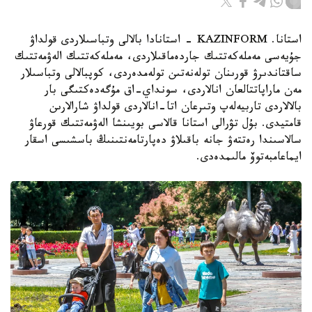
استانا. KAZINFORM - استانادا بالالى وتباسىلاردى قولداۋ
جۇيەسى مەملەكەتتىك جاردەماقىلاردى، مەملەكەتتىك الەۋمەتتىك
ساقتاندىرۋ قورىنان تولەنەتىن تولەمدەردى، كوپبالالى وتباسىلار
مەن ماراپاتتالعان انالاردى، سونداي-اق مۇگەدەكتىگى بار
بالالاردى تاربيەلەپ وتىرعان اتا-انالاردى قولداۋ شارالارىن
قامتيدى. بۇل تۋرالى استانا قالاسى بويىنشا الەۋمەتتىك قورعاۋ
سالاسىندا رەتتەۋ جانە باقىلاۋ دەپارتامەنتىنىڭ باسشىسى اسقار
ايماعامبەتوۆ مالىمدەدى.