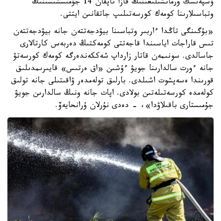
ۋسپەنسك ورمانشىلىعىنىڭ قازا تاپقان 14 جۇمىسشىسىنىڭ
وتباسىلارىنا كومەك كورسەتىلىپ جاتقانىن ايتتى.
«بۇگىنگى تاڭدا ءاربىر وتباسىنا بيۋدجەتتەن جانە بيۋدجەتتەن
تىس قاراجات اياسىندا قاجەتتى كومەكتىڭ دەربەس كارتالارى
جاسالدى. سونىمەن قاتار زارداپ شەككەندەرگە كومەك كورسەتۋ
جانە ءورت سالدارىنا جويۋ ءۇشىن «اق ەرتىس» قايىرىمدىلىق
قورىندا ەسەپشوت اشىلدى. بارلىق تولەمدەر ۋاقىتىلى جانە تولىق
كولەمدە كورسەتىلەتىن بولادى. اپات جانە ونىڭ سالدارىن جويۋ
جۇمىستارى باقىلاۋدا»، - دەدى نۇرلان ۇرانحايەۆ.