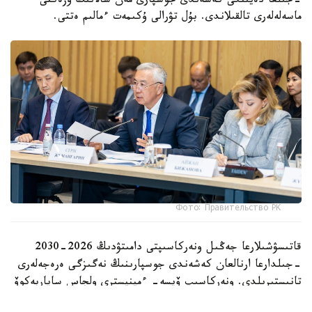
-جىلعا دەيىنگى كەشەندى جوسپارى مەن سالانىڭ وزەكتى
ماسەلەلەرى تالقىلاندى. بۇل تۋرالى ۇكىمەت ءمالىم ەتتى.
Фото: Правительство РК
قاتىسۋشىلارعا جەڭىل ونەركاسىپتى دامىتۋدىڭ 2026-2030
-جىلدارعا ارنالعان كەشەندى جوسپارىنىڭ نەگىزگى ەرەجەلەرى
تانىستىرىلدى. ونەركاسىپ ۆيسە- ءمينيسترى ولجاس ساپاربەكوۆ
اتاپ وتكەندەي، قۇجات زاڭناما، ساتىپ الۋ تەتىگىن جەتىلدىرۋ،