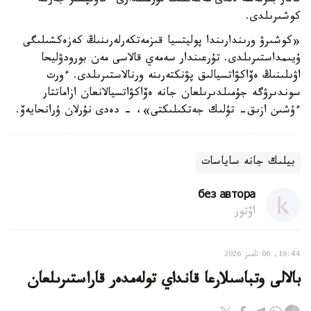
قاتار بىرنەشە ەلدى مەكەننىڭ تۇرعىندارى ءقاۋىپسىز جەرگە
كوشىرىلدى.
«كوشىرۋ ورىندارىندا پوليتسيا قىزمەتكەرلەرىنىڭ كەزەكشىلىگى
ۇيىمداستىرىلدى. تۇرعىندار سەمەي قالاسى مەن بورودۋليحا
اۋىلىنىڭ ەۆاكۋاتسيالىق پۋنكتەرىنە ورنالاستىرىلدى. ءورت
سوندىرۋگە جۇمىلدىرىلعان جانە ەۆاكۋاتسيالانعان ازاماتتار
ءۇشىن ازىق- تۇلىك جەتكىلىكتى»، - دەدى نۇرلان ۇرانحايەۆ.
بيلىك جانە ساياسات
без автора
اۆتور
16:44, 06 تامىز 2026
بالالى وتباسىلارعا قانداي تولەمدەر قاراستىرىلعان